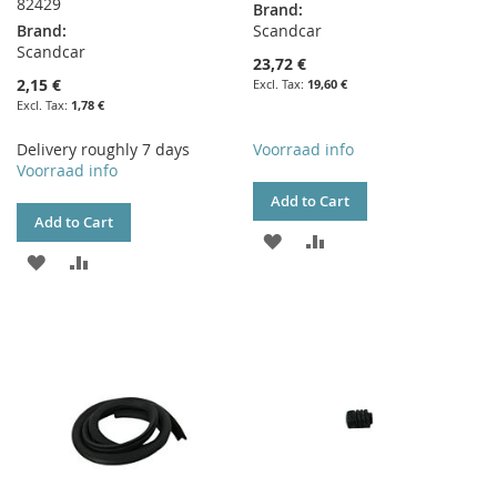
82429
Brand:
Brand:
Scandcar
Scandcar
23,72 €
2,15 €
19,60 €
1,78 €
Delivery roughly 7 days
Voorraad info
Voorraad info
Add to Cart
Add to Cart
ADD
ADD
ADD
ADD
TO
TO
TO
TO
WISH
COMPARE
WISH
COMPARE
LIST
LIST