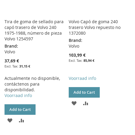
Tira de goma de sellado para
Volvo Capó de goma 240
capó trasero de Volvo 240
trasero Volvo repuesto no
1975-1988, número de pieza
1372080
Volvo 1254597
Brand:
Brand:
Volvo
Volvo
103,99 €
37,69 €
85,94 €
31,15 €
Actualmente no disponible,
Voorraad info
contáctenos para
disponibilidad.
Add to Cart
Voorraad info
ADD
ADD
Add to Cart
TO
TO
ADD
ADD
WISH
COMPARE
TO
TO
LIST