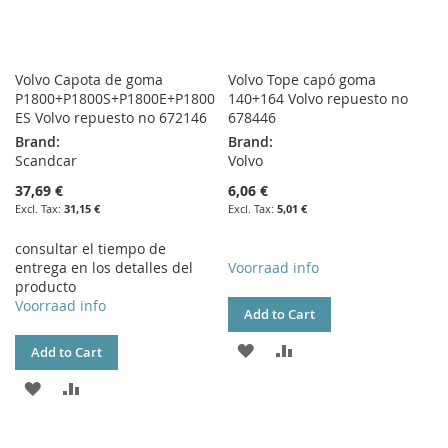
Volvo Capota de goma
Volvo Tope capó goma
P1800+P1800S+P1800E+P1800
140+164 Volvo repuesto no
ES Volvo repuesto no 672146
678446
Brand:
Brand:
Scandcar
Volvo
37,69 €
6,06 €
31,15 €
5,01 €
consultar el tiempo de
entrega en los detalles del
Voorraad info
producto
Voorraad info
Add to Cart
ADD
ADD
Add to Cart
TO
TO
ADD
ADD
WISH
COMPARE
TO
TO