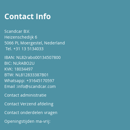
Contact Info
Scandcar B.V.
Heizenschedijk 6
5066 PL Moergestel, Nederland
Tel. +31 13 5134033
IBAN: NL82rabo00134507800
BIC: NLRABO2U
KVK: 18034497
BTW: NL812833387B01
Whatsapp: +31645170597
Email :
info@scandcar.com
Contact administratie
Contact Verzend afdeling
Contact onderdelen vragen
Openingstijden ma-vrij:
Kijk hier