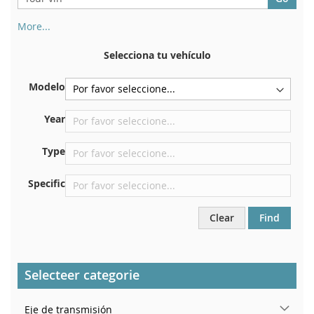
More...
Su número de chasis se encuentra en el reverso de su
certificado de registro. Y también en el coche.
Selecciona tu vehículo
En la placa inferior del asiento delantero derecho
Modelo
Centrar contra el mamparo debajo del capó.
Justo en el compartimento del motor.
Year
Cerca del parabrisas, en el tablero.
Type
En el pilar de la puerta trasera derecha
Specific
Clear
Find
Selecteer categorie
Eje de transmisión