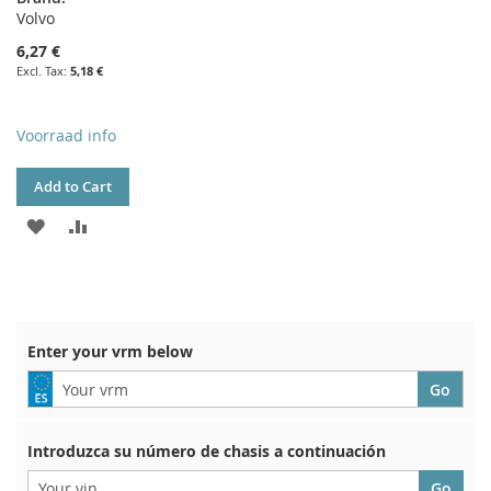
Volvo
6,27 €
5,18 €
Voorraad info
Add to Cart
ADD
ADD
TO
TO
WISH
COMPARE
LIST
Enter your vrm below
Introduzca su número de chasis a continuación