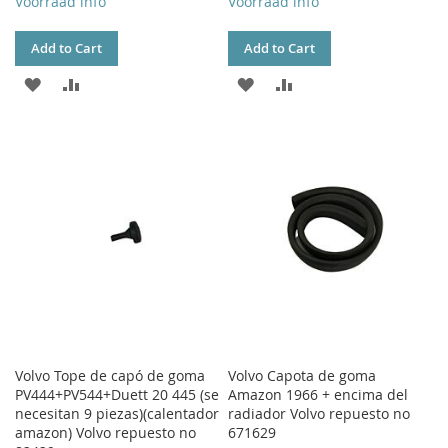
Voorraad info
Voorraad info
Add to Cart
Add to Cart
ADD
ADD
ADD
ADD
TO
TO
TO
TO
WISH
COMPARE
WISH
COMPARE
LIST
LIST
Volvo Tope de capó de goma
Volvo Capota de goma
PV444+PV544+Duett 20 445 (se
Amazon 1966 + encima del
necesitan 9 piezas)(calentador
radiador Volvo repuesto no
amazon) Volvo repuesto no
671629