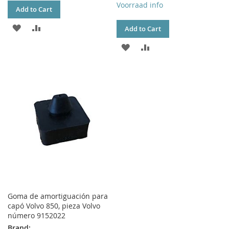
Voorraad info
Add to Cart
ADD
ADD
Add to Cart
TO
TO
ADD
ADD
WISH
COMPARE
TO
TO
LIST
WISH
COMPARE
LIST
Goma de amortiguación para
capó Volvo 850, pieza Volvo
número 9152022
Brand: