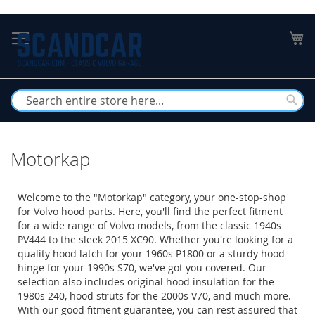
Skip
to
My
Content
Busc
Motorkap
Welcome to the "Motorkap" category, your one-stop-shop
for Volvo hood parts. Here, you'll find the perfect fitment
for a wide range of Volvo models, from the classic 1940s
PV444 to the sleek 2015 XC90. Whether you're looking for a
quality hood latch for your 1960s P1800 or a sturdy hood
hinge for your 1990s S70, we've got you covered. Our
selection also includes original hood insulation for the
1980s 240, hood struts for the 2000s V70, and much more.
With our good fitment guarantee, you can rest assured that