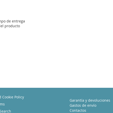
empo de entrega
del producto
d Cookie Policy
Garantía y devoluciones
rms
Gastos de envío
Contactos
Search