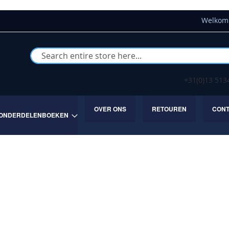
Welkom 
Buscar
+31(0)13 51
OVER ONS
RETOUREN
CON
ONDERDELENBOEKEN