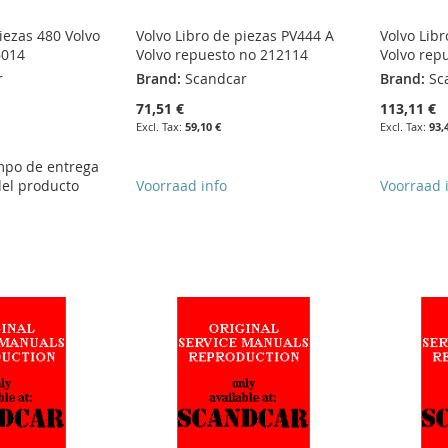
iezas 480 Volvo
Volvo Libro de piezas PV444 A
Volvo Lib
6014
Volvo repuesto no 212114
Volvo rep
r
Brand:
Scandcar
Brand:
Sc
71,51 €
113,11 €
59,10 €
93,
empo de entrega
del producto
Voorraad info
Voorraad 