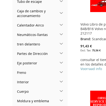
Tubo de escape
Caja de cambios y
accionamiento
Volvo Libro de 
Calentador-Airco
B4B/B16 Volvo 
212117
Neumáticos-llantas
Brand:
Scandca
tren delantero
91,43 €
75,56 €
Partes de Dirección
consultar el ti
Eje posterior
en los detalles 
Add to Cart
Add to Cart
Voorraad info
Freno
ADD
ADD
Add to Cart
Add to Cart
Interior
TO
ADD
TO
ADD
ADD
ADD
Cuerpo
WISH
TO
WISH
TO
TO
ADD
TO
ADD
Moldura y emblema
LIST
COMPARE
LIST
COMPARE
WISH
TO
WISH
TO