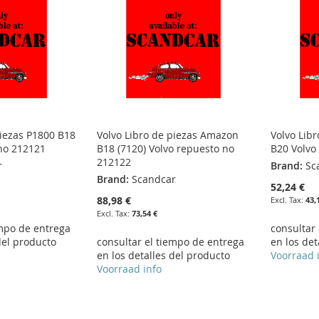
piezas P1800 B18
Volvo Libro de piezas Amazon
Volvo Lib
no 212121
B18 (7120) Volvo repuesto no
B20 Volvo
212122
r
Brand:
Sc
Brand:
Scandcar
52,24 €
88,98 €
43,
73,54 €
empo de entrega
consultar
del producto
consultar el tiempo de entrega
en los det
en los detalles del producto
Voorraad 
Voorraad info