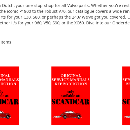
Dutch, your one-stop-shop for all Volvo parts. Whether you're rest
m the iconic P1800 to the robust V70, our catalogue covers a wide ra
rts for your C30, S80, or perhaps the 240? We've got you covered. Ou
ther it's for your 960, V50, S90, or the XC60. Dive into our Onderd
Items