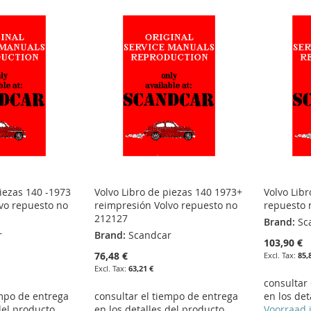
piezas 140 -1973
Volvo Libro de piezas 140 1973+
Volvo Libr
vo repuesto no
reimpresión Volvo repuesto no
repuesto 
212127
Brand:
Sc
r
Brand:
Scandcar
103,90 €
76,48 €
85,
63,21 €
consultar
empo de entrega
consultar el tiempo de entrega
en los det
del producto
en los detalles del producto
Voorraad 