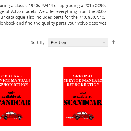
oring a classic 1940s PV444 or upgrading a 2015 XC90,
nge of Volvo models. We offer everything from the S60's
r catalogue also includes parts for the 740, 850, V40,
elenboek and find the quality parts your Volvo deserves.
Set
Sort By
Descen
Directi