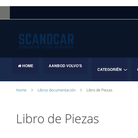
Skip
to
Content
HOME
AANBOD VOLVO’S
CATEGORIËN
Home
Libros documentación
Libro de Piezas
Libro de Piezas