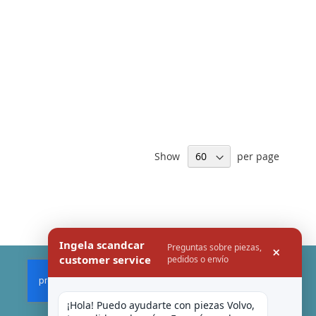
Show
per page
Ingela scandcar
Preguntas sobre piezas,
×
customer service
pedidos o envío
¡Hola! Puedo ayudarte con piezas Volvo, 