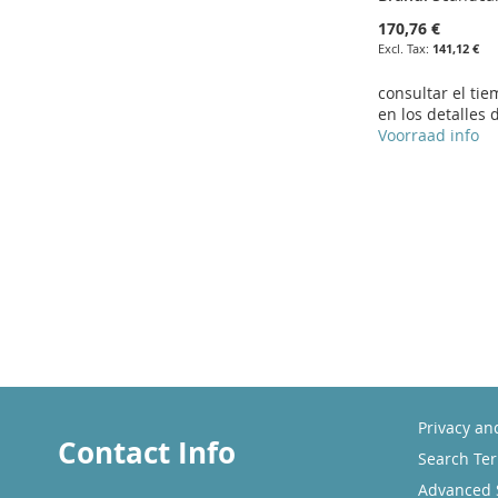
170,76 €
141,12 €
consultar el ti
en los detalles 
Voorraad info
Add to Cart
ADD
TO
ADD
WISH
TO
LIST
COMPARE
Privacy an
Contact Info
Search Te
Advanced 