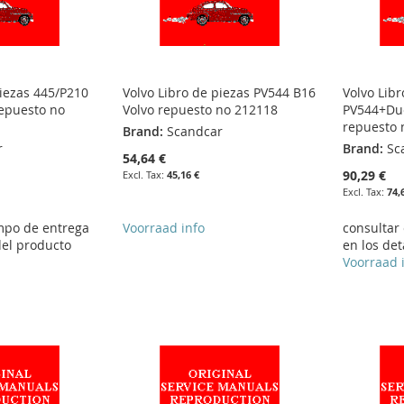
piezas 445/P210
Volvo Libro de piezas PV544 B16
Volvo Libr
repuesto no
Volvo repuesto no 212118
PV544+Due
repuesto 
Brand:
Scandcar
r
Brand:
Sc
54,64 €
90,29 €
45,16 €
74,
empo de entrega
Voorraad info
consultar
del producto
en los det
Voorraad 