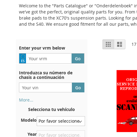
Welcome to the "Parts Catalogue" or "Onderdelenboek" in 
we've got the perfect, original quality parts for you. Fro
brake pads to the XC70's suspension parts. Looking for pa
and the S40. We ensure good fitment for all our parts, whe
View
Grid
List
17
Enter your vrm below
as
Introduzca su número de
chasis a continuación
More...
Su número de chasis se
Selecciona tu vehículo
encuentra en el reverso de su
certificado de registro. Y
Modelo
también en el coche.
En la placa inferior del
Year