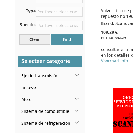
asiento delantero derecho
Volvo Libro de p
Type
Centrar contra el mamparo
repuesto no 19
debajo del capó.
Brand:
Scandca
Specific
Justo en el compartimento
109,29 €
del motor.
90,32 €
Clear
Find
Cerca del parabrisas, en el
tablero.
consultar el ti
en los detalles 
En el pilar de la puerta
Selecteer categorie
Voorraad info
trasera derecha
Add to Cart
Add to Cart
Add to Cart
Add to Cart
Eje de transmisión
ADD
ADD
ADD
ADD
TO
ADD
TO
ADD
TO
ADD
nieuwe
TO
ADD
WISH
TO
WISH
TO
WISH
TO
Motor
WISH
TO
LIST
COMPARE
LIST
COMPARE
LIST
COMPARE
Sistema de combustible
LIST
COMPARE
Sistema de refrigeración