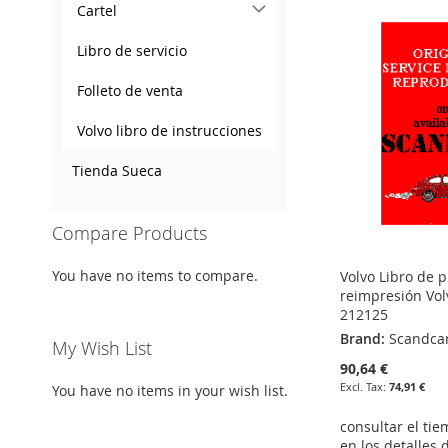
Cartel
TO
ADD
TO
ADD
TO
ADD
TO
ADD
WISH
TO
WISH
TO
Libro de servicio
WISH
TO
WISH
TO
LIST
COMPARE
LIST
COMPARE
Folleto de venta
LIST
COMPARE
LIST
COMPARE
Volvo libro de instrucciones
Tienda Sueca
Compare Products
You have no items to compare.
Volvo Libro de 
reimpresión Vol
212125
Brand:
Scandca
My Wish List
90,64 €
74,91 €
You have no items in your wish list.
consultar el ti
en los detalles 