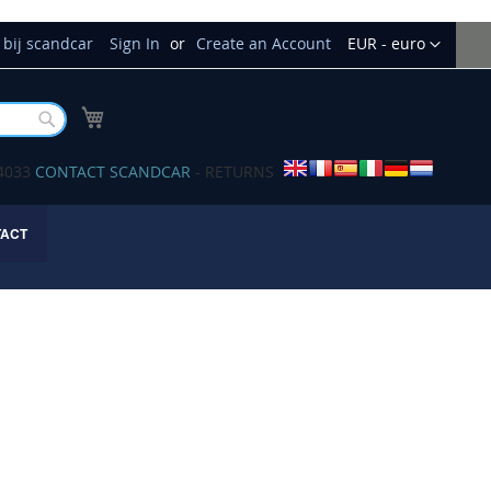
Currency
bij scandcar
Sign In
Create an Account
EUR - euro
My Cart
Buscar
34033
CONTACT SCANDCAR
- RETURNS
TACT