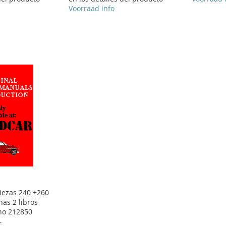
Voorraad info
piezas 240 +260
as 2 libros
no 212850
r