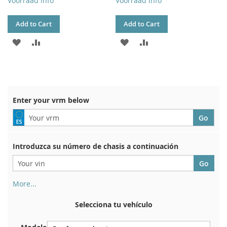
Voorraad info
Voorraad info
Add to Cart
Add to Cart
ADD
ADD
ADD
ADD
TO
TO
TO
TO
WISH
COMPARE
WISH
COMPARE
LIST
LIST
Enter your vrm below
Introduzca su número de chasis a continuación
More...
Su número de chasis se encuentra en el reverso de su
certificado de registro. Y también en el coche.
Selecciona tu vehículo
En la placa inferior del asiento delantero derecho