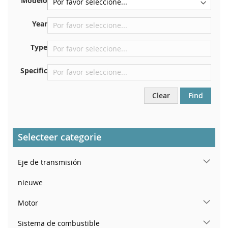
Modelo
Centrar contra el mamparo debajo del capó.
Justo en el compartimento del motor.
Year
Cerca del parabrisas, en el tablero.
Type
En el pilar de la puerta trasera derecha
Specific
Clear
Find
Selecteer categorie
Eje de transmisión
nieuwe
Motor
Sistema de combustible