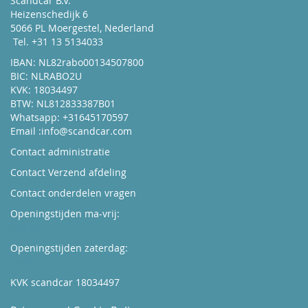
Scandcar B.V.
Heizenschedijk 6
5066 PL Moergestel, Nederland
Tel. +31 13 5134033
IBAN: NL82rabo00134507800
BIC: NLRABO2U
KVK: 18034497
BTW: NL812833387B01
Whatsapp: +31645170597
Email :
info@scandcar.com
Contact administratie
Contact Verzend afdeling
Contact onderdelen vragen
Openingstijden ma-vrij:
Kijk hier
Openingstijden zaterdag:
Boek hier uw afspraak
KVK scandcar 18034497