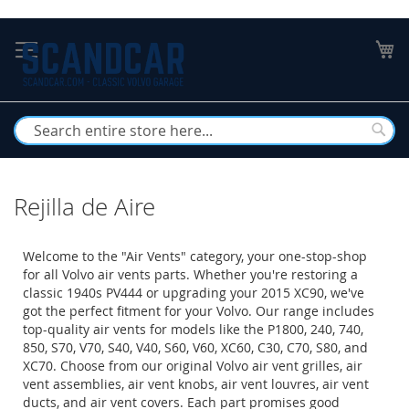
Skip
to
My
Content
Busc
Rejilla de Aire
Welcome to the "Air Vents" category, your one-stop-shop
for all Volvo air vents parts. Whether you're restoring a
classic 1940s PV444 or upgrading your 2015 XC90, we've
got the perfect fitment for your Volvo. Our range includes
top-quality air vents for models like the P1800, 240, 740,
850, S70, V70, S40, V40, S60, V60, XC60, C30, C70, S80, and
XC70. Choose from our original Volvo air vent grilles, air
vent assemblies, air vent knobs, air vent louvres, air vent
ducts, and air vent covers. Each part promises good