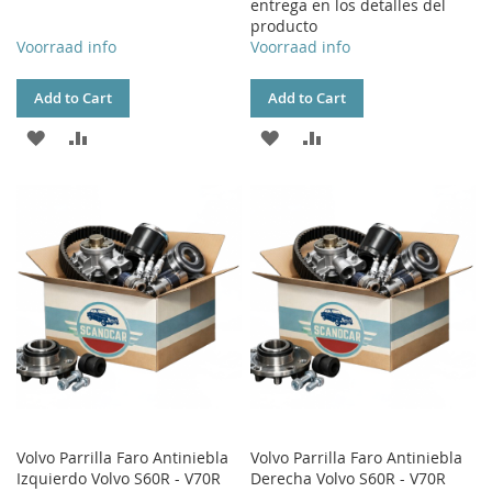
entrega en los detalles del
producto
Voorraad info
Voorraad info
Add to Cart
Add to Cart
ADD
ADD
ADD
ADD
TO
TO
TO
TO
WISH
COMPARE
WISH
COMPARE
LIST
LIST
Volvo Parrilla Faro Antiniebla
Volvo Parrilla Faro Antiniebla
Izquierdo Volvo S60R - V70R
Derecha Volvo S60R - V70R