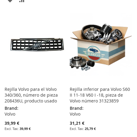
WISH
COMPARE
TO
TO
LIST
WISH
COMPARE
LIST
Rejilla Volvo para el Volvo
Rejilla inferior para Volvo S60
340/360, número de pieza
II 11-18 V60 I -18, pieza de
208436U, producto usado
Volvo número 31323859
Brand:
Brand:
Volvo
Volvo
39,99 €
31,21 €
39,99 €
25,79 €