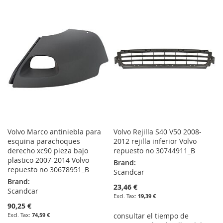
TO
TO
TO
TO
WISH
COMPARE
WISH
COMPARE
LIST
LIST
Volvo Marco antiniebla para
Volvo Rejilla S40 V50 2008-
esquina parachoques
2012 rejilla inferior Volvo
derecho xc90 pieza bajo
repuesto no 30744911_B
plastico 2007-2014 Volvo
Brand:
repuesto no 30678951_B
Scandcar
Brand:
23,46 €
Scandcar
19,39 €
90,25 €
74,59 €
consultar el tiempo de