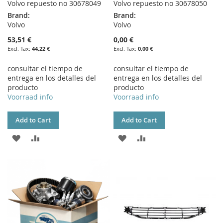
Volvo repuesto no 30678049
Volvo repuesto no 30678050
Brand:
Brand:
Volvo
Volvo
53,51 €
0,00 €
44,22 €
0,00 €
consultar el tiempo de
consultar el tiempo de
entrega en los detalles del
entrega en los detalles del
producto
producto
Voorraad info
Voorraad info
Add to Cart
Add to Cart
ADD
ADD
ADD
ADD
TO
TO
TO
TO
WISH
COMPARE
WISH
COMPARE
LIST
LIST