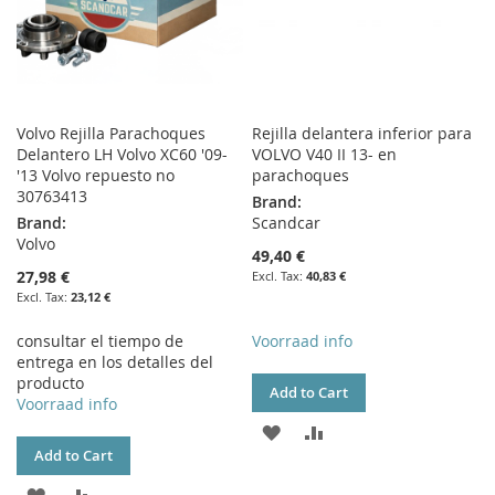
Volvo Rejilla Parachoques
Rejilla delantera inferior para
Delantero LH Volvo XC60 '09-
VOLVO V40 II 13- en
'13 Volvo repuesto no
parachoques
30763413
Brand:
Brand:
Scandcar
Volvo
49,40 €
27,98 €
40,83 €
23,12 €
consultar el tiempo de
Voorraad info
entrega en los detalles del
producto
Add to Cart
Voorraad info
ADD
ADD
Add to Cart
TO
TO
ADD
ADD