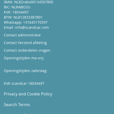
IBAN: NL82rabo00134507800
BIC: NLRABO2U
KVK: 18034497
BTW: NL812833387B01
Whatsapp: +31645170597
Email :
info@scandcar.com
Contact administratie
Contact Verzend afdeling
Contact onderdelen vragen
Openingstijden ma-vrij:
Kijk hier
Openingstijden zaterdag:
Boek hier uw afspraak
KVK scandcar 18034497
Privacy and Cookie Policy
Search Terms