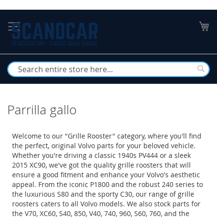
Skip
to
My
Content
Busc
Parrilla gallo
Welcome to our "Grille Rooster" category, where you'll find
the perfect, original Volvo parts for your beloved vehicle.
Whether you're driving a classic 1940s PV444 or a sleek
2015 XC90, we've got the quality grille roosters that will
ensure a good fitment and enhance your Volvo's aesthetic
appeal. From the iconic P1800 and the robust 240 series to
the luxurious S80 and the sporty C30, our range of grille
roosters caters to all Volvo models. We also stock parts for
the V70, XC60, S40, 850, V40, 740, 960, S60, 760, and the