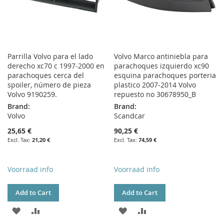
Parrilla Volvo para el lado
Volvo Marco antiniebla para
derecho xc70 c 1997-2000 en
parachoques izquierdo xc90
parachoques cerca del
esquina parachoques porteria
spoiler, número de pieza
plastico 2007-2014 Volvo
Volvo 9190259.
repuesto no 30678950_B
Brand:
Brand:
Volvo
Scandcar
25,65 €
90,25 €
21,20 €
74,59 €
Voorraad info
Voorraad info
Add to Cart
Add to Cart
ADD
ADD
ADD
ADD