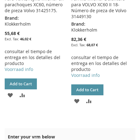
parachoques XC60, número
para VOLVO XC60 II 18-
de pieza Volvo 31425175.
Número de pieza de Volvo
31449130
Brand:
Klokkerholm
Brand:
Klokkerholm
55,68 €
82,36 €
46,02 €
68,07 €
consultar el tiempo de
entrega en los detalles del
consultar el tiempo de
producto
entrega en los detalles del
Voorraad info
producto
Voorraad info
Add to Cart
Add to Cart
ADD
ADD
ADD
ADD
TO
TO
TO
TO
WISH
COMPARE
WISH
COMPARE
LIST
LIST
Enter your vrm below