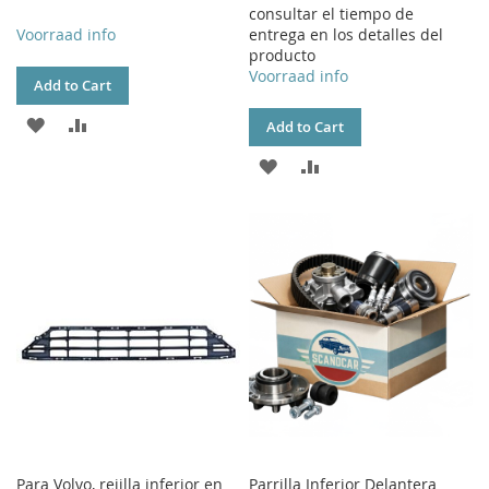
consultar el tiempo de
Voorraad info
entrega en los detalles del
producto
Voorraad info
Add to Cart
ADD
ADD
Add to Cart
TO
TO
ADD
ADD
WISH
COMPARE
TO
TO
LIST
WISH
COMPARE
LIST
Para Volvo, rejilla inferior en
Parrilla Inferior Delantera