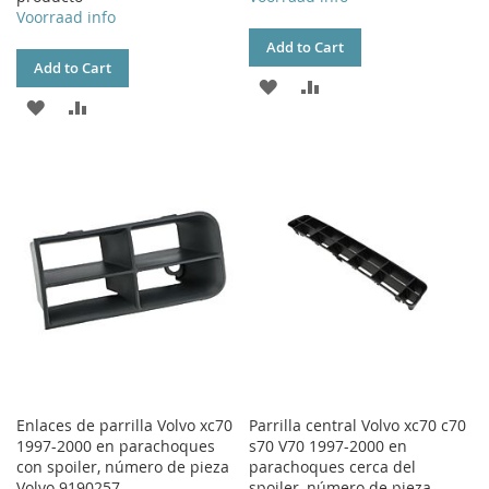
Voorraad info
Add to Cart
Add to Cart
ADD
ADD
ADD
ADD
TO
TO
TO
TO
WISH
COMPARE
WISH
COMPARE
LIST
LIST
Enlaces de parrilla Volvo xc70
Parrilla central Volvo xc70 c70
1997-2000 en parachoques
s70 V70 1997-2000 en
con spoiler, número de pieza
parachoques cerca del
Volvo 9190257
spoiler, número de pieza