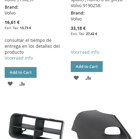
Volvo 9190258.
Brand:
Volvo
Brand:
Volvo
16,61 €
33,18 €
13,73 €
27,42 €
consultar el tiempo de
entrega en los detalles del
producto
Voorraad info
Voorraad info
Add to Cart
Add to Cart
ADD
ADD
ADD
ADD
TO
TO
TO
TO
WISH
COMPARE
WISH
COMPARE
LIST
LIST