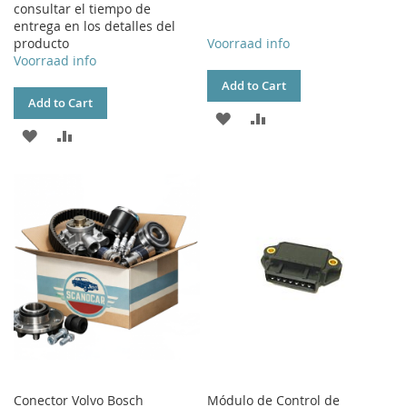
consultar el tiempo de
entrega en los detalles del
producto
Voorraad info
Voorraad info
Add to Cart
Add to Cart
ADD
ADD
ADD
ADD
TO
TO
TO
TO
WISH
COMPARE
WISH
COMPARE
LIST
LIST
Conector Volvo Bosch
Módulo de Control de