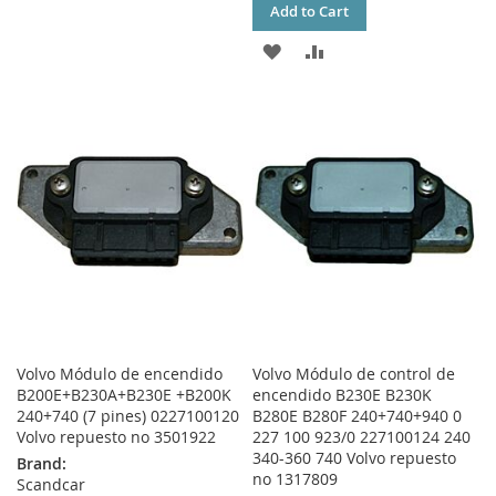
WISH
COMPARE
Add to Cart
LIST
ADD
ADD
TO
TO
WISH
COMPARE
LIST
Volvo Módulo de encendido
Volvo Módulo de control de
B200E+B230A+B230E +B200K
encendido B230E B230K
240+740 (7 pines) 0227100120
B280E B280F 240+740+940 0
Volvo repuesto no 3501922
227 100 923/0 227100124 240
340-360 740 Volvo repuesto
Brand:
no 1317809
Scandcar