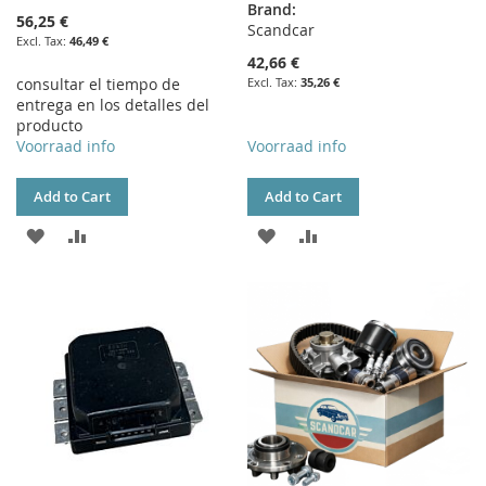
Brand:
56,25 €
Scandcar
46,49 €
42,66 €
consultar el tiempo de
35,26 €
entrega en los detalles del
producto
Voorraad info
Voorraad info
Add to Cart
Add to Cart
ADD
ADD
ADD
ADD
TO
TO
TO
TO
WISH
COMPARE
WISH
COMPARE
LIST
LIST