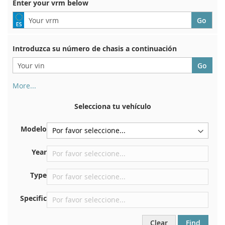
Enter your vrm below
Introduzca su número de chasis a continuación
More...
Su número de chasis se encuentra en el reverso de su
certificado de registro. Y también en el coche.
Selecciona tu vehículo
En la placa inferior del asiento delantero derecho
Modelo
Centrar contra el mamparo debajo del capó.
Justo en el compartimento del motor.
Year
Cerca del parabrisas, en el tablero.
Type
En el pilar de la puerta trasera derecha
Specific
Clear
Find