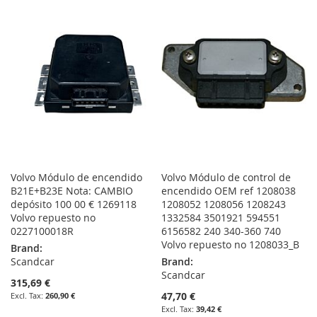
WISH
COMPARE
WISH
COMPARE
LIST
LIST
Volvo Módulo de encendido
Volvo Módulo de control de
B21E+B23E Nota: CAMBIO
encendido OEM ref 1208038
depósito 100 00 € 1269118
1208052 1208056 1208243
Volvo repuesto no
1332584 3501921 594551
0227100018R
6156582 240 340-360 740
Volvo repuesto no 1208033_B
Brand:
Scandcar
Brand:
Scandcar
315,69 €
47,70 €
260,90 €
39,42 €