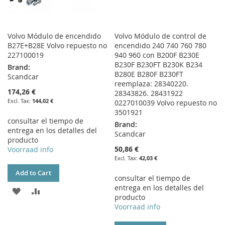
Volvo Módulo de encendido
Volvo Módulo de control de
B27E+B28E Volvo repuesto no
encendido 240 740 760 780
227100019
940 960 con B200F B230E
B230F B230FT B230K B234
Brand:
B280E B280F B230FT
Scandcar
reemplaza: 28340220.
174,26 €
28343826. 28431922
144,02 €
0227010039 Volvo repuesto no
3501921
consultar el tiempo de
Brand:
entrega en los detalles del
Scandcar
producto
50,86 €
Voorraad info
42,03 €
Add to Cart
consultar el tiempo de
entrega en los detalles del
ADD
ADD
producto
Voorraad info
TO
TO