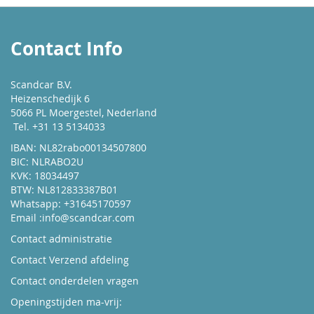
Contact Info
Scandcar B.V.
Heizenschedijk 6
5066 PL Moergestel, Nederland
Tel. +31 13 5134033
IBAN: NL82rabo00134507800
BIC: NLRABO2U
KVK: 18034497
BTW: NL812833387B01
Whatsapp: +31645170597
Email :
info@scandcar.com
Contact administratie
Contact Verzend afdeling
Contact onderdelen vragen
Openingstijden ma-vrij: