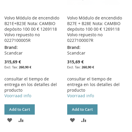
Volvo Módulo de encendido
Volvo Módulo de encendido
B21E+B23E Nota: CAMBIO
B27E + B28E Nota: CAMBIO
depósito 100 00 € 1269118
depósito 100 00 € 1269118
Volvo repuesto no
Volvo repuesto no
0227100005R
0227100007R
Brand:
Brand:
Scandcar
Scandcar
315,69 €
315,69 €
260,90 €
260,90 €
consultar el tiempo de
consultar el tiempo de
entrega en los detalles del
entrega en los detalles del
producto
producto
Voorraad info
Voorraad info
Add to Cart
Add to Cart
ADD
ADD
ADD
ADD
TO
TO
TO
TO