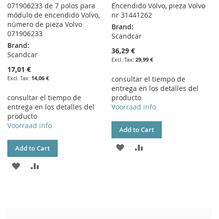
071906233 de 7 polos para
Encendido Volvo, pieza Volvo
módulo de encendido Volvo,
nr 31441262
número de pieza Volvo
Brand:
071906233
Scandcar
Brand:
36,29 €
Scandcar
29,99 €
17,01 €
14,06 €
consultar el tiempo de
entrega en los detalles del
consultar el tiempo de
producto
entrega en los detalles del
Voorraad info
producto
Voorraad info
Add to Cart
ADD
ADD
Add to Cart
TO
TO
ADD
ADD
WISH
COMPARE
TO
TO
LIST
WISH
COMPARE
LIST