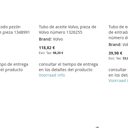
 codo pezón
Tubo de aceite Volvo, pieza de
Tubo de e
e pieza 1348991
Volvo número 1326255
de entrad
número de
Brand:
Volvo
Brand:
Vo
118,82 €
39,98 €
98,20 €
33,
empo de entrega
consultar el tiempo de entrega
del producto
en los detalles del producto
consultar
Voorraad info
en los det
Voorraad 