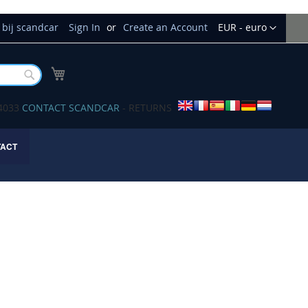
Currency
bij scandcar
Sign In
Create an Account
EUR - euro
My Cart
Buscar
34033
CONTACT SCANDCAR
- RETURNS
TACT