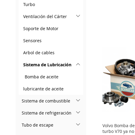
Turbo
ADD
ADD
Ventilación del Cárter
TO
ADD
TO
ADD
Soporte de Motor
WISH
TO
WISH
TO
Add to Cart
Add to Cart
LIST
COMPARE
LIST
COMPARE
Sensores
ADD
ADD
Arbol de cables
TO
ADD
TO
ADD
WISH
TO
WISH
TO
Sistema de Lubricación
LIST
COMPARE
LIST
COMPARE
Bomba de aceite
lubricante de aceite
Sistema de combustible
Sistema de refrigeración
Tubo de escape
Volvo Bomba de 
turbo V70 ya no