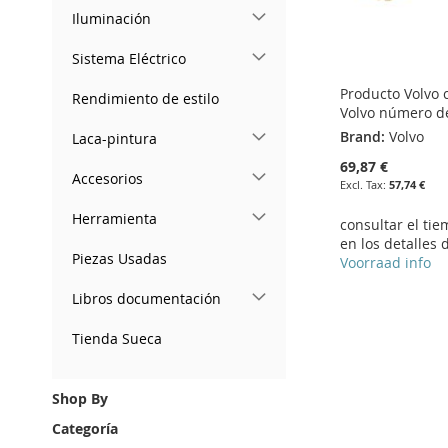
Iluminación
Sistema Eléctrico
Producto Volvo
Rendimiento de estilo
Volvo número d
Brand:
Volvo
Laca-pintura
69,87 €
Accesorios
57,74 €
Herramienta
consultar el ti
en los detalles 
Piezas Usadas
Voorraad info
Add to Cart
Add to Cart
Libros documentación
Add to Cart
Add to Cart
ADD
ADD
Tienda Sueca
ADD
ADD
TO
ADD
TO
ADD
TO
ADD
TO
ADD
Shop By
WISH
TO
WISH
TO
WISH
TO
WISH
TO
Categoría
LIST
COMPARE
LIST
COMPARE