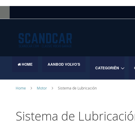
Skip
to
Content
HOME
AANBOD VOLVO’S
CATEGORIËN
Home
Motor
Sistema de Lubricación
Sistema de Lubricaci