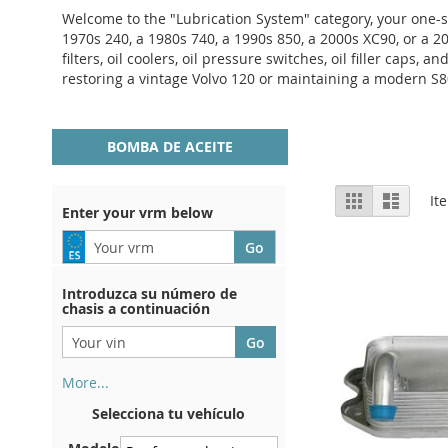
Welcome to the "Lubrication System" category, your one-st
1970s 240, a 1980s 740, a 1990s 850, a 2000s XC90, or a 201
filters, oil coolers, oil pressure switches, oil filler cap
restoring a vintage Volvo 120 or maintaining a modern S80
BOMBA DE ACEITE
View
Grid
List
It
Enter your vrm below
as
Introduzca su número de
chasis a continuación
More...
Su número de chasis se
Selecciona tu vehículo
encuentra en el reverso de su
certificado de registro. Y