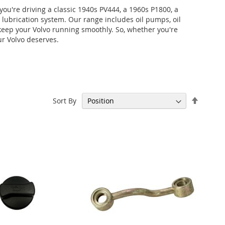
ou're driving a classic 1940s PV444, a 1960s P1800, a
's lubrication system. Our range includes oil pumps, oil
to keep your Volvo running smoothly. So, whether you're
ur Volvo deserves.
Set
Sort By
Descen
Directi