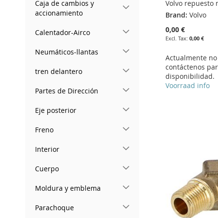
Volvo repuesto
Caja de cambios y
accionamiento
Brand:
Volvo
0,00 €
Calentador-Airco
0,00 €
Neumáticos-llantas
Actualmente no 
contáctenos pa
tren delantero
disponibilidad.
Add to Cart
Voorraad info
Partes de Dirección
ADD
Add to Cart
Add to Cart
Eje posterior
Add to Cart
TO
ADD
ADD
ADD
ADD
Freno
WISH
TO
TO
ADD
TO
ADD
TO
ADD
Interior
LIST
COMPARE
WISH
TO
WISH
TO
WISH
TO
Cuerpo
LIST
COMPARE
LIST
COMPARE
LIST
COMPARE
Moldura y emblema
Parachoque