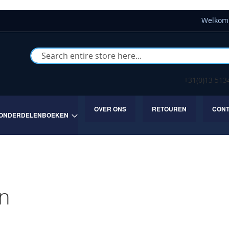
Welkom 
Buscar
+31(0)13 51
OVER ONS
RETOUREN
CON
ONDERDELENBOEKEN
ón