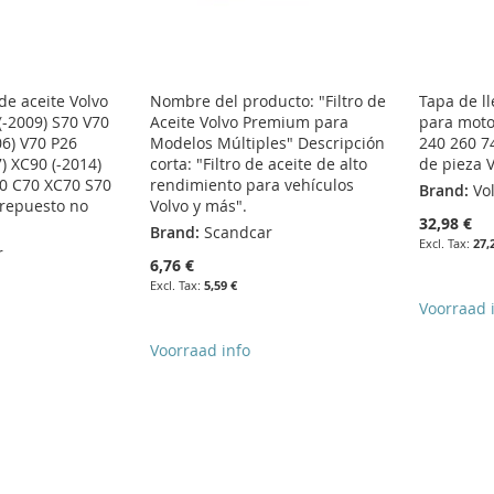
de aceite Volvo
Nombre del producto: "Filtro de
Tapa de l
(-2009) S70 V70
Aceite Volvo Premium para
para moto
06) V70 P26
Modelos Múltiples" Descripción
240 260 7
) XC90 (-2014)
corta: "Filtro de aceite de alto
de pieza 
70 C70 XC70 S70
rendimiento para vehículos
Brand:
Vo
 repuesto no
Volvo y más".
32,98 €
Brand:
Scandcar
27,
r
6,76 €
5,59 €
Voorraad 
Voorraad info