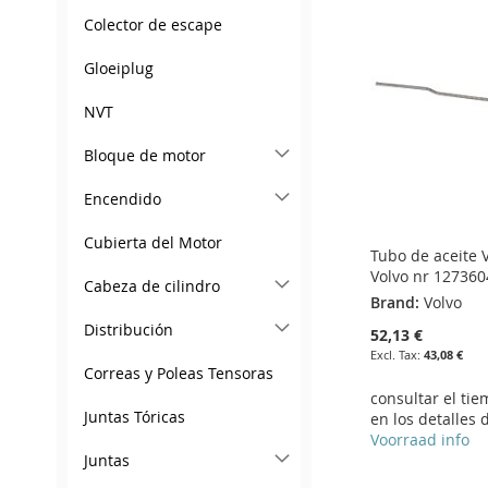
LIST
COMPARE
WISH
TO
Colector de escape
WISH
TO
LIST
COMPARE
Gloeiplug
LIST
COMPARE
NVT
Bloque de motor
Encendido
Cubierta del Motor
Tubo de aceite V
Volvo nr 127360
Cabeza de cilindro
Brand:
Volvo
Distribución
52,13 €
43,08 €
Correas y Poleas Tensoras
consultar el ti
Juntas Tóricas
en los detalles 
Voorraad info
Juntas
Add to Cart
Add to Cart