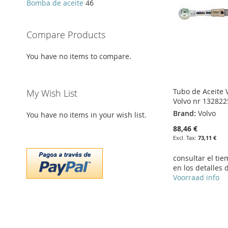
Bomba de aceite
46
LIST
COMPARE
LIST
COMPARE
Compare Products
You have no items to compare.
Tubo de Aceite V
My Wish List
Volvo nr 132822
Brand:
Volvo
You have no items in your wish list.
88,46 €
73,11 €
consultar el ti
en los detalles 
Voorraad info
Add to Cart
Add to Cart
Add to Cart
Add to Cart
ADD
ADD
ADD
ADD