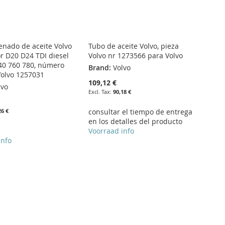
lenado de aceite Volvo
Tubo de aceite Volvo, pieza
r D20 D24 TDI diesel
Volvo nr 1273566 para Volvo
40 760 780, número
Brand:
Volvo
Volvo 1257031
109,12 €
lvo
90,18 €
26 €
consultar el tiempo de entrega
en los detalles del producto
Voorraad info
info