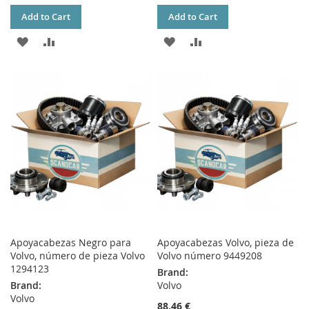
Add to Cart
Add to Cart
ADD
ADD
ADD
ADD
TO
TO
TO
TO
WISH
COMPARE
WISH
COMPARE
LIST
LIST
Apoyacabezas Negro para
Apoyacabezas Volvo, pieza de
Volvo, número de pieza Volvo
Volvo número 9449208
1294123
Brand:
Brand:
Volvo
Volvo
88,46 €