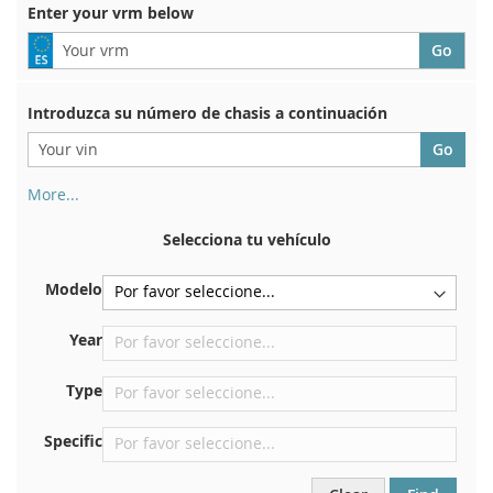
Enter your vrm below
Introduzca su número de chasis a continuación
More...
Su número de chasis se encuentra en el reverso de su
certificado de registro. Y también en el coche.
Selecciona tu vehículo
En la placa inferior del asiento delantero derecho
Modelo
Centrar contra el mamparo debajo del capó.
Justo en el compartimento del motor.
Year
Cerca del parabrisas, en el tablero.
Type
En el pilar de la puerta trasera derecha
Specific