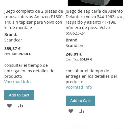
Juego completo de 2 piezas de
Juego de Tapicería de Asiento
reposacabezas Amazon P1800
Delantero Volvo 544 1962 azul,
140 sin tapizar para Volvo con
respaldo y asiento 41-198,
kit de montaje
número de pieza Volvo
690523-24.
Brand:
Scandcar
Brand:
Scandcar
359,37 €
248,01 €
297,00 €
204,97 €
consultar el tiempo de
entrega en los detalles del
consultar el tiempo de
producto
entrega en los detalles del
Voorraad info
producto
Voorraad info
Add to Cart
Add to Cart
ADD
ADD
ADD
ADD
TO
TO
TO
TO
WISH
COMPARE