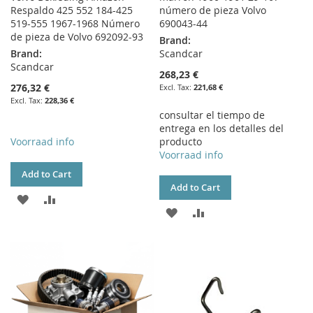
Respaldo 425 552 184-425
número de pieza Volvo
519-555 1967-1968 Número
690043-44
de pieza de Volvo 692092-93
Brand:
Brand:
Scandcar
Scandcar
268,23 €
276,32 €
221,68 €
228,36 €
consultar el tiempo de
entrega en los detalles del
Voorraad info
producto
Voorraad info
Add to Cart
Add to Cart
ADD
ADD
ADD
ADD
TO
TO
TO
TO
WISH
COMPARE
WISH
COMPARE
LIST
LIST