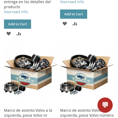
entrega en los detalles del
Voorraad info
producto
Voorraad info
Add to Cart
ADD
ADD
Add to Cart
TO
TO
ADD
ADD
WISH
COMPARE
TO
TO
LIST
WISH
COMPARE
LIST
💬
Marco de asiento Volvo a la
Marco de asiento Volvo a la
izquierda, pieza Volvo nr
izquierda, pieza Volvo número