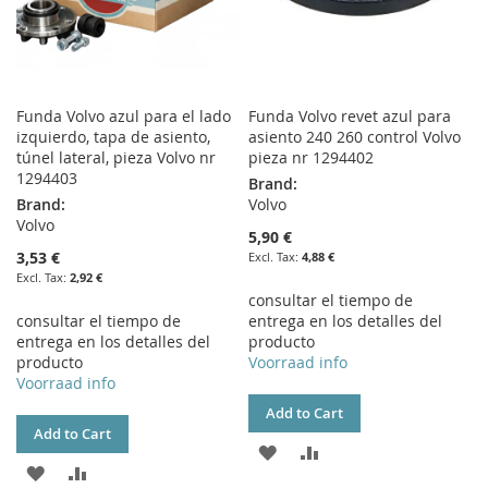
Funda Volvo azul para el lado
Funda Volvo revet azul para
izquierdo, tapa de asiento,
asiento 240 260 control Volvo
túnel lateral, pieza Volvo nr
pieza nr 1294402
1294403
Brand:
Brand:
Volvo
Volvo
5,90 €
3,53 €
4,88 €
2,92 €
consultar el tiempo de
consultar el tiempo de
entrega en los detalles del
entrega en los detalles del
producto
producto
Voorraad info
Voorraad info
Add to Cart
Add to Cart
ADD
ADD
ADD
ADD