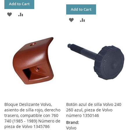
Add to Cart
Add to Cart
ADD
ADD
ADD
ADD
TO
TO
TO
TO
WISH
COMPARE
WISH
COMPARE
LIST
LIST
Bloque Deslizante Volvo,
Botón azul de silla Volvo 240
asiento de silla rojo, derecho
260 azul, pieza de Volvo
trasero, compatible con 760
número 1350146
740 (1985 - 1989) Número de
Brand:
pieza de Volvo 1345786
Volvo