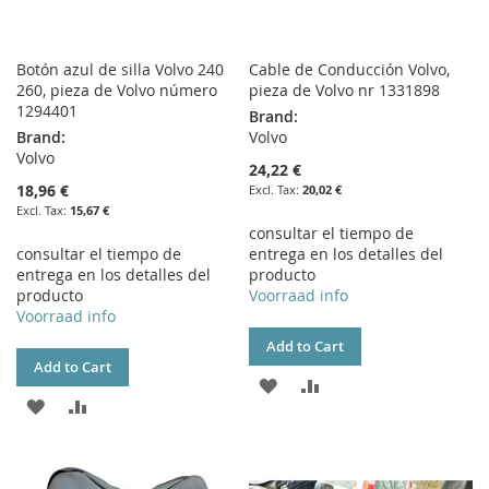
Botón azul de silla Volvo 240
Cable de Conducción Volvo,
260, pieza de Volvo número
pieza de Volvo nr 1331898
1294401
Brand:
Brand:
Volvo
Volvo
24,22 €
18,96 €
20,02 €
15,67 €
consultar el tiempo de
consultar el tiempo de
entrega en los detalles del
entrega en los detalles del
producto
producto
Voorraad info
Voorraad info
Add to Cart
Add to Cart
ADD
ADD
ADD
ADD
TO
TO
TO
TO
WISH
COMPARE
WISH
COMPARE