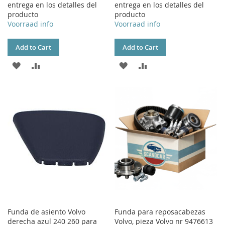
entrega en los detalles del
entrega en los detalles del
producto
producto
Voorraad info
Voorraad info
Add to Cart
Add to Cart
ADD
ADD
ADD
ADD
TO
TO
TO
TO
WISH
COMPARE
WISH
COMPARE
LIST
LIST
Funda de asiento Volvo
Funda para reposacabezas
derecha azul 240 260 para
Volvo, pieza Volvo nr 9476613