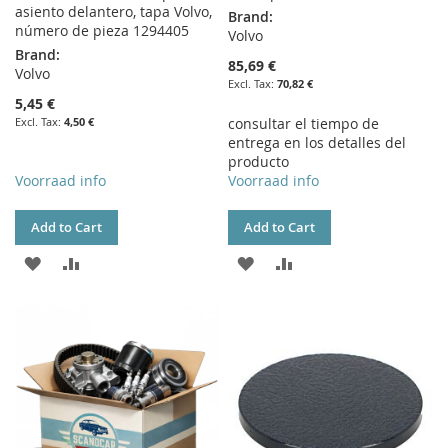
asiento delantero, tapa Volvo,
Brand:
número de pieza 1294405
Volvo
Brand:
85,69 €
Volvo
70,82 €
5,45 €
4,50 €
consultar el tiempo de
entrega en los detalles del
producto
Voorraad info
Voorraad info
Add to Cart
Add to Cart
ADD
ADD
ADD
ADD
TO
TO
TO
TO
WISH
COMPARE
WISH
COMPARE
LIST
LIST