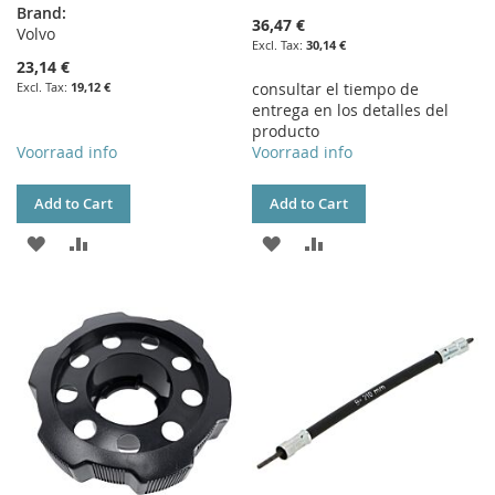
Brand:
36,47 €
Volvo
30,14 €
23,14 €
19,12 €
consultar el tiempo de
entrega en los detalles del
producto
Voorraad info
Voorraad info
Add to Cart
Add to Cart
ADD
ADD
ADD
ADD
TO
TO
TO
TO
WISH
COMPARE
WISH
COMPARE
LIST
LIST