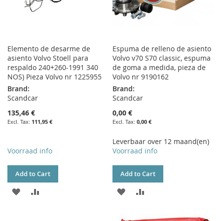
Elemento de desarme de
Espuma de relleno de asiento
asiento Volvo Stoell para
Volvo v70 S70 classic, espuma
respaldo 240+260-1991 340
de goma a medida, pieza de
NOS) Pieza Volvo nr 1225955
Volvo nr 9190162
Brand:
Brand:
Scandcar
Scandcar
135,46 €
0,00 €
111,95 €
0,00 €
Leverbaar over 12 maand(en)
Voorraad info
Voorraad info
Add to Cart
Add to Cart
ADD
ADD
ADD
ADD
TO
TO
TO
TO