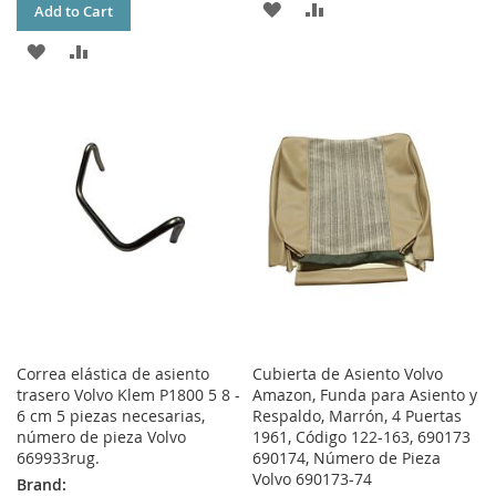
ADD
ADD
Add to Cart
TO
TO
ADD
ADD
WISH
COMPARE
TO
TO
LIST
WISH
COMPARE
LIST
Correa elástica de asiento
Cubierta de Asiento Volvo
trasero Volvo Klem P1800 5 8 -
Amazon, Funda para Asiento y
6 cm 5 piezas necesarias,
Respaldo, Marrón, 4 Puertas
número de pieza Volvo
1961, Código 122-163, 690173
669933rug.
690174, Número de Pieza
Volvo 690173-74
Brand: