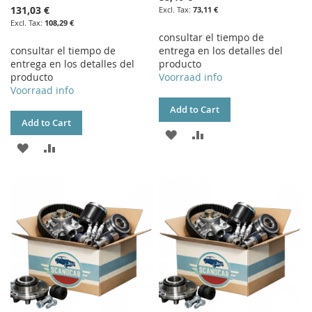
131,03 €
73,11 €
108,29 €
consultar el tiempo de
consultar el tiempo de
entrega en los detalles del
entrega en los detalles del
producto
producto
Voorraad info
Voorraad info
Add to Cart
Add to Cart
ADD
ADD
ADD
ADD
TO
TO
TO
TO
WISH
COMPARE
WISH
COMPARE
LIST
LIST