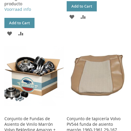
producto
Add to Cart
Voorraad info
ADD
ADD
Add to Cart
TO
TO
ADD
ADD
WISH
COMPARE
TO
TO
LIST
WISH
COMPARE
LIST
Conjunto de Fundas de
Conjunto de tapicería Volvo
Asiento de Vinilo Marrón
PV544 funda de asiento
Volvo Bekleding Amazon +
marrón 1960-1961 29-167