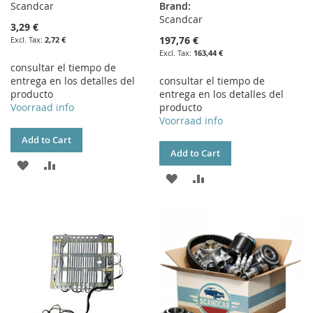
Scandcar
Brand:
Scandcar
3,29 €
197,76 €
2,72 €
163,44 €
consultar el tiempo de
entrega en los detalles del
consultar el tiempo de
producto
entrega en los detalles del
Voorraad info
producto
Voorraad info
Add to Cart
Add to Cart
ADD
ADD
ADD
ADD
TO
TO
TO
TO
WISH
COMPARE
WISH
COMPARE
LIST
LIST