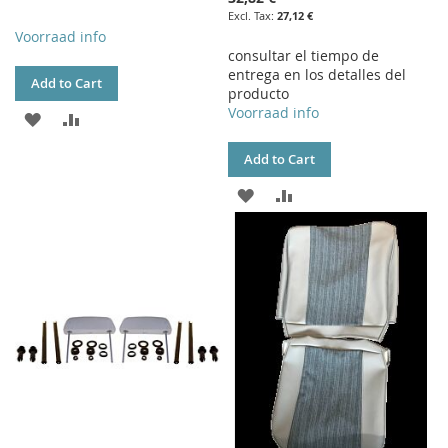
27,12 €
Voorraad info
consultar el tiempo de
entrega en los detalles del
Add to Cart
producto
Voorraad info
ADD
ADD
TO
TO
Add to Cart
WISH
COMPARE
ADD
ADD
LIST
TO
TO
WISH
COMPARE
LIST