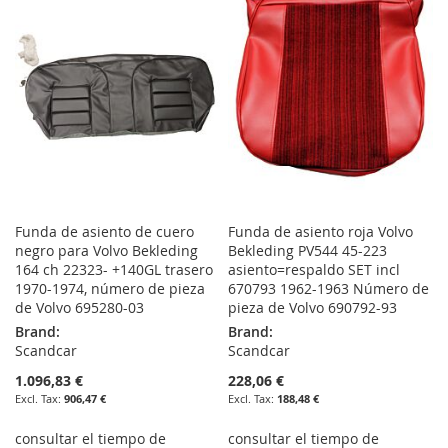
WISH
COMPARE
WISH
COMPARE
LIST
LIST
Funda de asiento de cuero
Funda de asiento roja Volvo
negro para Volvo Bekleding
Bekleding PV544 45-223
164 ch 22323- +140GL trasero
asiento=respaldo SET incl
1970-1974, número de pieza
670793 1962-1963 Número de
de Volvo 695280-03
pieza de Volvo 690792-93
Brand:
Brand:
Scandcar
Scandcar
1.096,83 €
228,06 €
906,47 €
188,48 €
consultar el tiempo de
consultar el tiempo de