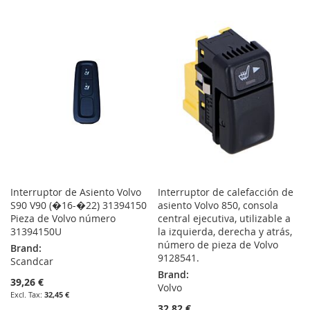
TO
TO
TO
TO
WISH
COMPARE
WISH
COMPARE
LIST
LIST
Interruptor de Asiento Volvo
Interruptor de calefacción de
S90 V90 (�16-�22) 31394150
asiento Volvo 850, consola
Pieza de Volvo número
central ejecutiva, utilizable a
31394150U
la izquierda, derecha y atrás,
número de pieza de Volvo
Brand:
9128541.
Scandcar
Brand:
39,26 €
Volvo
32,45 €
32,82 €