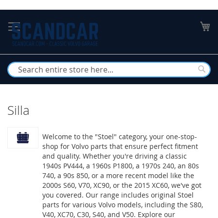
Skip
to
My
Content
Busc
Silla
Welcome to the "Stoel" category, your one-stop-
shop for Volvo parts that ensure perfect fitment
and quality. Whether you're driving a classic
1940s PV444, a 1960s P1800, a 1970s 240, an 80s
740, a 90s 850, or a more recent model like the
2000s S60, V70, XC90, or the 2015 XC60, we've got
you covered. Our range includes original Stoel
parts for various Volvo models, including the S80,
V40, XC70, C30, S40, and V50. Explore our