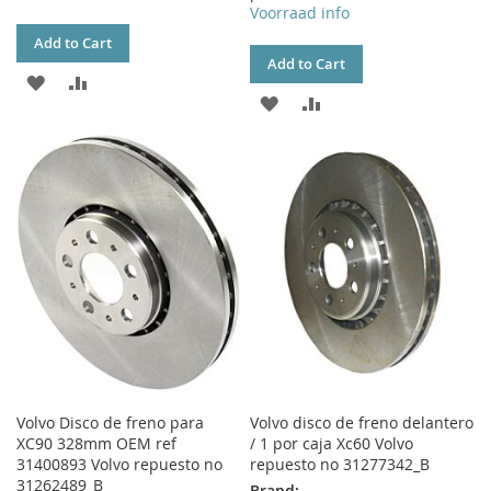
Voorraad info
Add to Cart
Add to Cart
ADD
ADD
ADD
ADD
TO
TO
TO
TO
WISH
COMPARE
WISH
COMPARE
LIST
LIST
Volvo Disco de freno para
Volvo disco de freno delantero
XC90 328mm OEM ref
/ 1 por caja Xc60 Volvo
31400893 Volvo repuesto no
repuesto no 31277342_B
31262489_B
Brand: