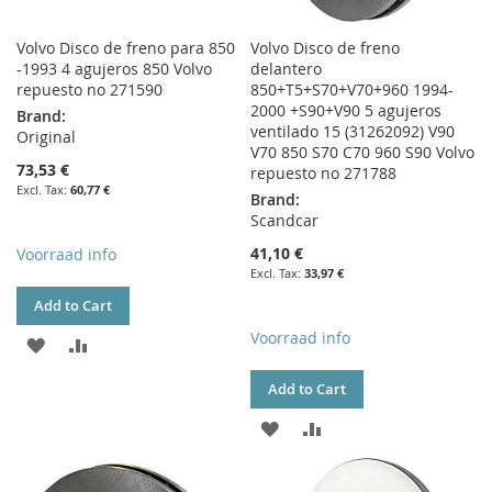
Volvo Disco de freno para 850
Volvo Disco de freno
-1993 4 agujeros 850 Volvo
delantero
repuesto no 271590
850+T5+S70+V70+960 1994-
2000 +S90+V90 5 agujeros
Brand:
ventilado 15 (31262092) V90
Original
V70 850 S70 C70 960 S90 Volvo
73,53 €
repuesto no 271788
60,77 €
Brand:
Scandcar
41,10 €
Voorraad info
33,97 €
Add to Cart
Voorraad info
ADD
ADD
TO
TO
Add to Cart
WISH
COMPARE
ADD
ADD
LIST
TO
TO