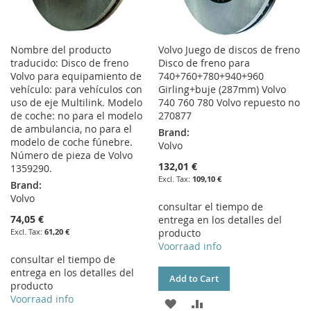
Nombre del producto
Volvo Juego de discos de freno
traducido: Disco de freno
Disco de freno para
Volvo para equipamiento de
740+760+780+940+960
vehículo: para vehículos con
Girling+buje (287mm) Volvo
uso de eje Multilink. Modelo
740 760 780 Volvo repuesto no
de coche: no para el modelo
270877
de ambulancia, no para el
Brand:
modelo de coche fúnebre.
Volvo
Número de pieza de Volvo
132,01 €
1359290.
109,10 €
Brand:
Volvo
consultar el tiempo de
74,05 €
entrega en los detalles del
61,20 €
producto
Voorraad info
consultar el tiempo de
entrega en los detalles del
Add to Cart
producto
Voorraad info
ADD
ADD