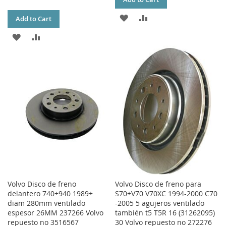
ADD
ADD
Add to Cart
TO
TO
ADD
ADD
WISH
COMPARE
TO
TO
LIST
WISH
COMPARE
LIST
Volvo Disco de freno
Volvo Disco de freno para
delantero 740+940 1989+
S70+V70 V70XC 1994-2000 C70
diam 280mm ventilado
-2005 5 agujeros ventilado
espesor 26MM 237266 Volvo
también t5 T5R 16 (31262095)
repuesto no 3516567
30 Volvo repuesto no 272276