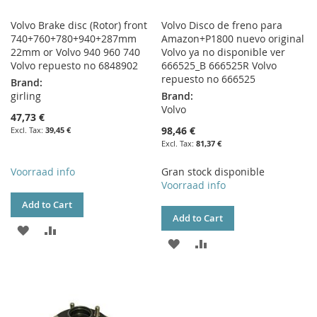
Volvo Brake disc (Rotor) front
Volvo Disco de freno para
740+760+780+940+287mm
Amazon+P1800 nuevo original
22mm or Volvo 940 960 740
Volvo ya no disponible ver
Volvo repuesto no 6848902
666525_B 666525R Volvo
repuesto no 666525
Brand:
girling
Brand:
Volvo
47,73 €
98,46 €
39,45 €
81,37 €
Voorraad info
Gran stock disponible
Voorraad info
Add to Cart
Add to Cart
ADD
ADD
ADD
ADD
TO
TO
TO
TO
WISH
COMPARE
WISH
COMPARE
LIST
LIST