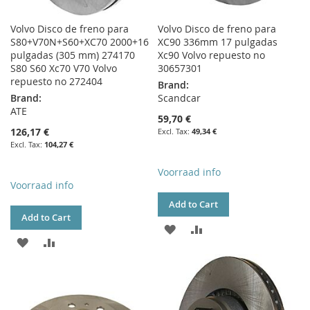
Volvo Disco de freno para
Volvo Disco de freno para
S80+V70N+S60+XC70 2000+16
XC90 336mm 17 pulgadas
pulgadas (305 mm) 274170
Xc90 Volvo repuesto no
S80 S60 Xc70 V70 Volvo
30657301
repuesto no 272404
Brand:
Brand:
Scandcar
ATE
59,70 €
126,17 €
49,34 €
104,27 €
Voorraad info
Voorraad info
Add to Cart
Add to Cart
ADD
ADD
ADD
ADD
TO
TO
TO
TO
WISH
COMPARE
WISH
COMPARE
LIST