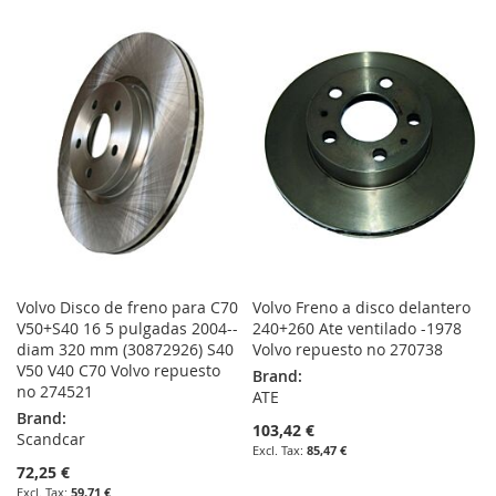
TO
TO
LIST
WISH
COMPARE
LIST
Volvo Disco de freno para C70
Volvo Freno a disco delantero
V50+S40 16 5 pulgadas 2004--
240+260 Ate ventilado -1978
diam 320 mm (30872926) S40
Volvo repuesto no 270738
V50 V40 C70 Volvo repuesto
Brand:
no 274521
ATE
Brand:
103,42 €
Scandcar
85,47 €
72,25 €
59,71 €