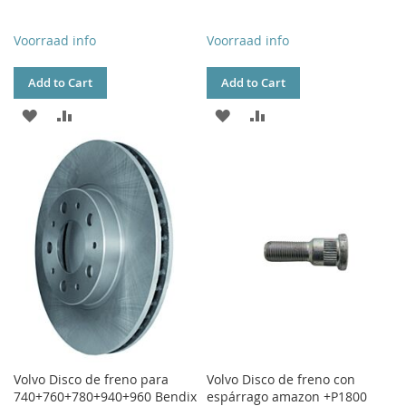
Voorraad info
Voorraad info
Add to Cart
Add to Cart
ADD
ADD
ADD
ADD
TO
TO
TO
TO
WISH
COMPARE
WISH
COMPARE
LIST
LIST
Volvo Disco de freno para
Volvo Disco de freno con
740+760+780+940+960 Bendix
espárrago amazon +P1800