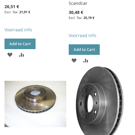
Scandcar
26,51 €
30,48 €
21,91 €
25,19 €
Voorraad info
Voorraad info
Add to Cart
Add to Cart
ADD
ADD
ADD
ADD
TO
TO
TO
TO
WISH
COMPARE
WISH
COMPARE
LIST
LIST