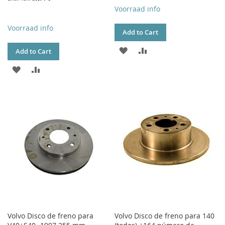
Voorraad info
Voorraad info
Add to Cart
ADD
ADD
Add to Cart
TO
TO
ADD
ADD
WISH
COMPARE
TO
TO
LIST
WISH
COMPARE
LIST
Volvo Disco de freno para
Volvo Disco de freno para 140