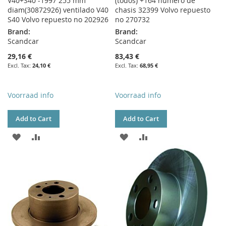
V40+S40 -1997 255 mm
(todos) +164 número de
diam(30872926) ventilado V40
chasis 32399 Volvo repuesto
S40 Volvo repuesto no 202926
no 270732
Brand:
Brand:
Scandcar
Scandcar
29,16 €
83,43 €
24,10 €
68,95 €
Voorraad info
Voorraad info
Add to Cart
Add to Cart
ADD
ADD
ADD
ADD
TO
TO
TO
TO
WISH
COMPARE
WISH
COMPARE
LIST
LIST