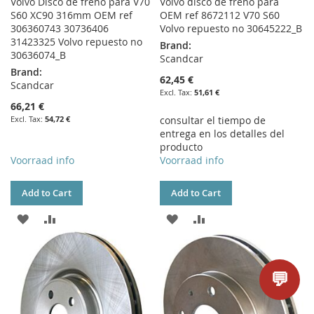
Volvo Disco de freno para V70
Volvo disco de freno para
S60 XC90 316mm OEM ref
OEM ref 8672112 V70 S60
306360743 30736406
Volvo repuesto no 30645222_B
31423325 Volvo repuesto no
Brand:
30636074_B
Scandcar
Brand:
62,45 €
Scandcar
51,61 €
66,21 €
54,72 €
consultar el tiempo de
entrega en los detalles del
producto
Voorraad info
Voorraad info
Add to Cart
Add to Cart
ADD
ADD
ADD
ADD
TO
TO
TO
TO
WISH
COMPARE
WISH
COMPARE
💬
LIST
LIST