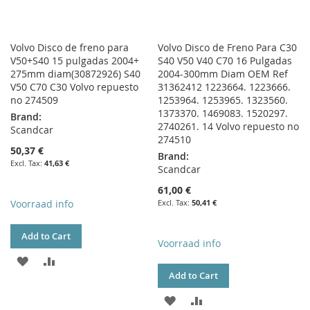
Volvo Disco de freno para
Volvo Disco de Freno Para C30
V50+S40 15 pulgadas 2004+
S40 V50 V40 C70 16 Pulgadas
275mm diam(30872926) S40
2004-300mm Diam OEM Ref
V50 C70 C30 Volvo repuesto
31362412 1223664. 1223666.
no 274509
1253964. 1253965. 1323560.
1373370. 1469083. 1520297.
Brand:
2740261. 14 Volvo repuesto no
Scandcar
274510
50,37 €
Brand:
41,63 €
Scandcar
61,00 €
Voorraad info
50,41 €
Add to Cart
Voorraad info
ADD
ADD
Add to Cart
TO
TO
ADD
ADD
WISH
COMPARE