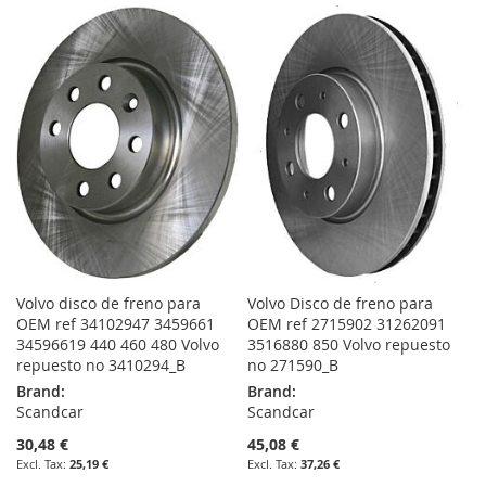
WISH
COMPARE
TO
TO
LIST
WISH
COMPARE
LIST
Volvo disco de freno para
Volvo Disco de freno para
OEM ref 34102947 3459661
OEM ref 2715902 31262091
34596619 440 460 480 Volvo
3516880 850 Volvo repuesto
repuesto no 3410294_B
no 271590_B
Brand:
Brand:
Scandcar
Scandcar
30,48 €
45,08 €
25,19 €
37,26 €