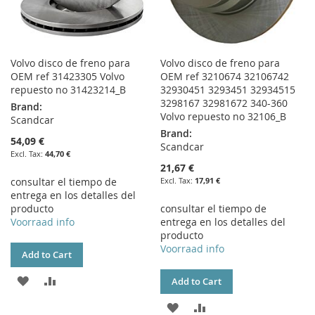
Volvo disco de freno para
Volvo disco de freno para
OEM ref 31423305 Volvo
OEM ref 3210674 32106742
repuesto no 31423214_B
32930451 3293451 32934515
3298167 32981672 340-360
Brand:
Volvo repuesto no 32106_B
Scandcar
Brand:
54,09 €
Scandcar
44,70 €
21,67 €
consultar el tiempo de
17,91 €
entrega en los detalles del
producto
consultar el tiempo de
Voorraad info
entrega en los detalles del
producto
Voorraad info
Add to Cart
ADD
ADD
Add to Cart
TO
TO
ADD
ADD