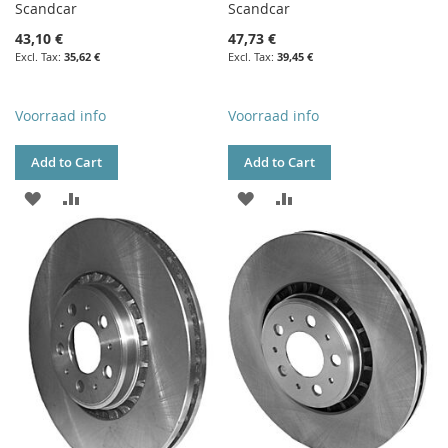
Scandcar
Scandcar
43,10 €
47,73 €
35,62 €
39,45 €
Voorraad info
Voorraad info
Add to Cart
Add to Cart
ADD
ADD
ADD
ADD
TO
TO
TO
TO
WISH
COMPARE
WISH
COMPARE
LIST
LIST