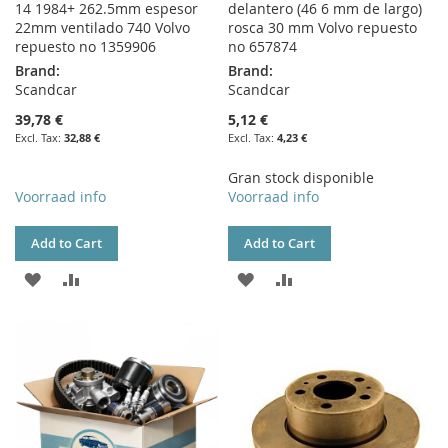
14 1984+ 262.5mm espesor
delantero (46 6 mm de largo)
22mm ventilado 740 Volvo
rosca 30 mm Volvo repuesto
repuesto no 1359906
no 657874
Brand:
Brand:
Scandcar
Scandcar
39,78 €
5,12 €
32,88 €
4,23 €
Gran stock disponible
Voorraad info
Voorraad info
Add to Cart
Add to Cart
ADD
ADD
ADD
ADD
TO
TO
TO
TO
WISH
COMPARE
WISH
COMPARE
LIST
LIST