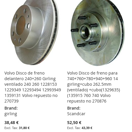
WISH
COMPARE
WISH
COMPARE
LIST
LIST
Volvo Disco de freno
Volvo Disco de freno para
delantero 240+260 Girling
740+760+780+940+960 14
ventilado 240 260 1228153
girling+cubo 262.5mm
1229349 12293494 12993949
(ventilado) +cubo(1329635)
1359131 Volvo repuesto no
(135915 760 740 Volvo
270739
repuesto no 270876
Brand:
Brand:
girling
Scandcar
38,48 €
52,50 €
31,80 €
43,39 €