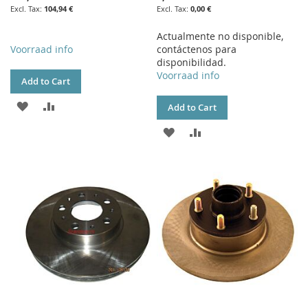
104,94 €
0,00 €
Actualmente no disponible,
Voorraad info
contáctenos para
disponibilidad.
Voorraad info
Add to Cart
ADD
ADD
Add to Cart
TO
TO
ADD
ADD
WISH
COMPARE
TO
TO
LIST
WISH
COMPARE
LIST