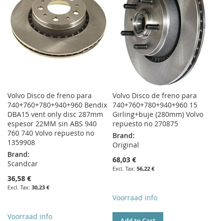
LIST
Volvo Disco de freno para
Volvo Disco de freno para
740+760+780+940+960 Bendix
740+760+780+940+960 15
DBA15 vent only disc 287mm
Girling+buje (280mm) Volvo
espesor 22MM sin ABS 940
repuesto no 270875
760 740 Volvo repuesto no
Brand:
1359908
Original
Brand:
68,03 €
Scandcar
56,22 €
36,58 €
30,23 €
Voorraad info
Voorraad info
Add to Cart