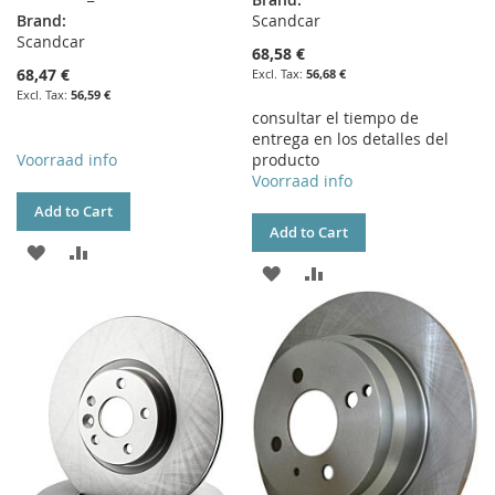
Brand:
Scandcar
Scandcar
68,58 €
68,47 €
56,68 €
56,59 €
consultar el tiempo de
entrega en los detalles del
Voorraad info
producto
Voorraad info
Add to Cart
Add to Cart
ADD
ADD
ADD
ADD
TO
TO
TO
TO
WISH
COMPARE
WISH
COMPARE
LIST
LIST