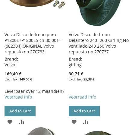
Volvo Disco de freno para
Volvo Disco de freno
P1800E+P1800ES ch 30.001+
Delantero 240- 260 Girling No
(682304) ORIGINAL Volvo
ventilado 240 260 Volvo
repuesto no 270733
repuesto no 270737
Brand:
Brand:
Volvo
girling
169,40 €
30,71 €
140,00 €
25,38 €
Leverbaar over 12 maand(en)
Voorraad info
Voorraad info
Add to Cart
Add to Cart
ADD
ADD
ADD
ADD
TO
TO
TO
TO