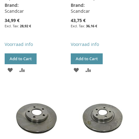
Brand:
Brand:
Scandcar
Scandcar
34,99 €
43,75 €
28,92 €
36,16 €
Voorraad info
Voorraad info
Add to Cart
Add to Cart
ADD
ADD
ADD
ADD
TO
TO
TO
TO
WISH
COMPARE
WISH
COMPARE
LIST
LIST