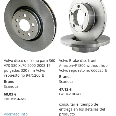
WISH
COMPARE
LIST
Volvo disco de freno para S60
Volvo Brake disc front
V70 S80 Xc70 2000-2008 17
Amazon+P1800 without hub
pulgadas 320 mm Volvo
Volvo repuesto no 666525_B
repuesto no 9475266_B
Brand:
Brand:
Scandcar
Scandcar
47,12 €
68,03 €
38,94 €
56,22 €
consultar el tiempo de
entrega en los detalles del
Voorraad info
producto