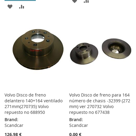
ADD
ADD
ADD
ADD
TO
TO
TO
TO
WISH
COMPARE
WISH
COMPARE
LIST
LIST
Volvo Disco de freno
Volvo Disco de freno para 164
delantero 140+164 ventilado
número de chasis -32399 (272
271mm(270735) Volvo
mm) ver 270732 Volvo
repuesto no 688950
repuesto no 677438
Brand:
Brand:
Scandcar
Scandcar
126,98 €
0,00 €