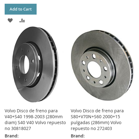
TO
TO
Add to Cart
WISH
COMPARE
ADD
ADD
LIST
TO
TO
WISH
COMPARE
LIST
Volvo Disco de freno para
Volvo Disco de freno para
V40+S40 1998-2003 (280mm
S80+V70N+S60 2000+15
diam) S40 V40 Volvo repuesto
pulgadas (286mm) Volvo
no 30818027
repuesto no 272403
Brand:
Brand: