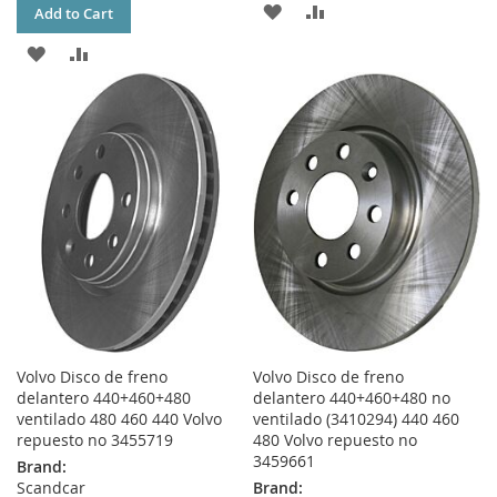
ADD
ADD
Add to Cart
TO
TO
ADD
ADD
WISH
COMPARE
TO
TO
LIST
WISH
COMPARE
LIST
Volvo Disco de freno
Volvo Disco de freno
delantero 440+460+480
delantero 440+460+480 no
ventilado 480 460 440 Volvo
ventilado (3410294) 440 460
repuesto no 3455719
480 Volvo repuesto no
3459661
Brand:
Scandcar
Brand: