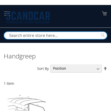
Skip
to
My
Content
Busc
Handgreep
Se
Sort By
De
Di
1
Item