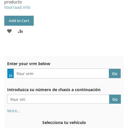
producto
Voorraad info
Add to Cart
ADD
ADD
TO
TO
WISH
COMPARE
LIST
Enter your vrm below
Introduzca su número de chasis a continuación
More...
Su número de chasis se encuentra en el reverso de su
certificado de registro. Y también en el coche.
Selecciona tu vehículo