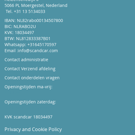
5066 PL Moergestel, Nederland
Tel. +31 13 5134033
IBAN: NL82rabo00134507800
BIC: NLRABO2U
KVK: 18034497
BTW: NL812833387B01
Whatsapp: +31645170597
Email :
info@scandcar.com
Contact administratie
Contact Verzend afdeling
Contact onderdelen vragen
Openingstijden ma-vrij:
Kijk hier
Openingstijden zaterdag:
Boek hier uw afspraak
KVK scandcar 18034497
Privacy and Cookie Policy