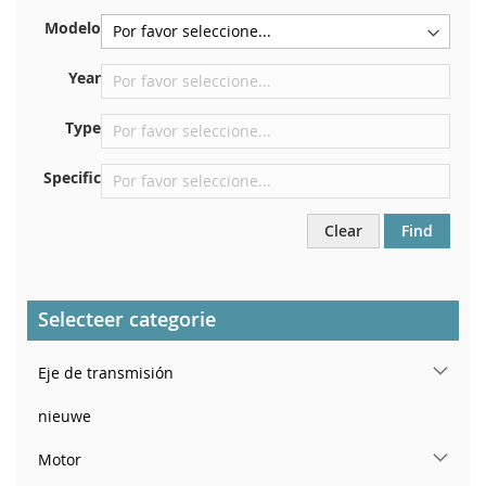
En la placa inferior del asiento delantero derecho
Modelo
Centrar contra el mamparo debajo del capó.
Justo en el compartimento del motor.
Year
Cerca del parabrisas, en el tablero.
Type
En el pilar de la puerta trasera derecha
Specific
Clear
Find
Selecteer categorie
Eje de transmisión
nieuwe
Motor