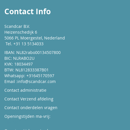
Contact Info
Scandcar B.V.
Heizenschedijk 6
5066 PL Moergestel, Nederland
Tel. +31 13 5134033
IBAN: NL82rabo00134507800
BIC: NLRABO2U
KVK: 18034497
BTW: NL812833387B01
Whatsapp: +31645170597
Email :
info@scandcar.com
Contact administratie
Contact Verzend afdeling
Contact onderdelen vragen
Openingstijden ma-vrij:
Kijk hier