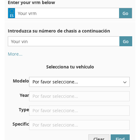
Enter your vrm below
Introduzca su número de chasis a continuación
More...
Su número de chasis se encuentra en el reverso de su
certificado de registro. Y también en el coche.
Selecciona tu vehículo
En la placa inferior del asiento delantero derecho
Modelo
Centrar contra el mamparo debajo del capó.
Justo en el compartimento del motor.
Year
Cerca del parabrisas, en el tablero.
Type
En el pilar de la puerta trasera derecha
Specific
Clear
Find