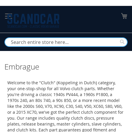
Skip
to
My
Content
Busc
Embrague
Welcome to the "Clutch" (Koppeling in Dutch) category,
your one-stop-shop for all Volvo clutch parts. Whether
you're driving a classic 1940s PV444, a 1960s P1800, a
1970s 240, an 80s 740, a 90s 850, or a more recent model
like the 2000s S60, V70, XC90, C30, S40, V50, XC60, S80, V60,
or a 2015 XC70, we've got the perfect clutch component for
you. Our range includes quality clutch discs, pressure
plates, release bearings, master cylinders, slave cylinders,
and clutch kits. Each part guarantees good fitment and