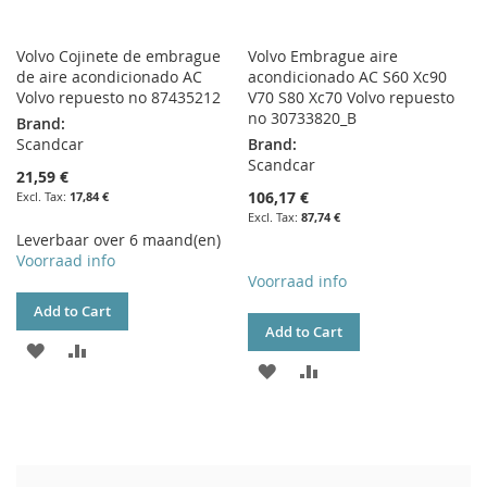
Volvo Cojinete de embrague
Volvo Embrague aire
de aire acondicionado AC
acondicionado AC S60 Xc90
Volvo repuesto no 87435212
V70 S80 Xc70 Volvo repuesto
no 30733820_B
Brand:
Scandcar
Brand:
Scandcar
21,59 €
106,17 €
17,84 €
87,74 €
Leverbaar over 6 maand(en)
Voorraad info
Voorraad info
Add to Cart
Add to Cart
ADD
ADD
ADD
ADD
TO
TO
TO
TO
WISH
COMPARE
WISH
COMPARE
LIST
LIST