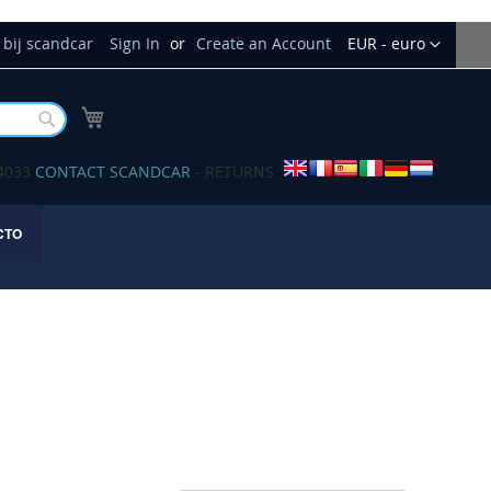
Currency
bij scandcar
Sign In
Create an Account
EUR - euro
My Cart
Buscar
34033
CONTACT SCANDCAR
- RETURNS
CTO