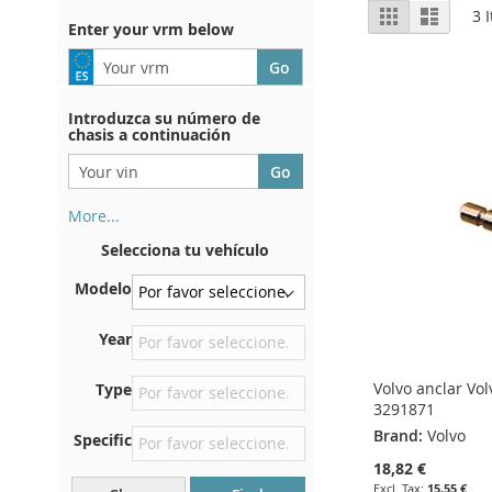
View
Grid
List
3
I
Enter your vrm below
as
Introduzca su número de
chasis a continuación
More...
Su número de chasis se
Selecciona tu vehículo
encuentra en el reverso de su
certificado de registro. Y
Modelo
también en el coche.
En la placa inferior del
Year
asiento delantero derecho
Volvo anclar Vo
Type
Centrar contra el mamparo
3291871
debajo del capó.
Brand:
Volvo
Specific
Justo en el compartimento
18,82 €
del motor.
15,55 €