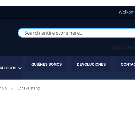
Welkom 
Buscar
+31(0)13 51
QUIÉNES SOMOS
DEVOLUCIONES
CONTA
TÁLOGOS
mbio
Schakelstang