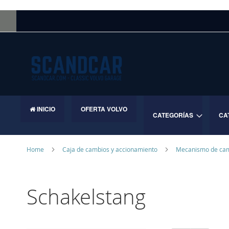
Skip
to
Content
INICIO
OFERTA VOLVO
CATEGORÍAS
CA
Home
Caja de cambios y accionamiento
Mecanismo de ca
Schakelstang