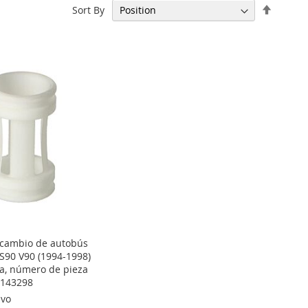
Set
Sort By
Descen
Directi
e cambio de autobús
 S90 V90 (1994-1998)
a, número de pieza
9143298
lvo