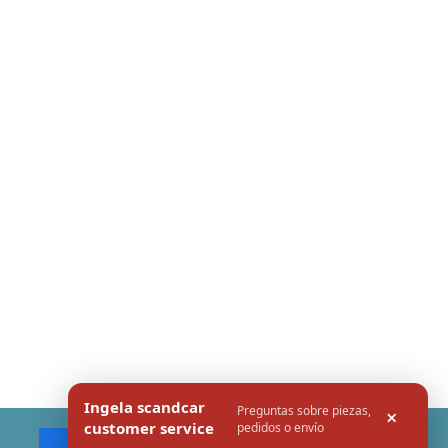
Ingela scandcar
Preguntas sobre piezas,
×
customer service
pedidos o envío