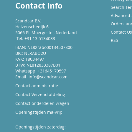
Contact Info
Search Te
Advanced 
Scandcar B.V.
Orders an
Heizenschedijk 6
Contact Us
5066 PL Moergestel, Nederland
Tel. +31 13 5134033
RSS
IBAN: NL82rabo00134507800
BIC: NLRABO2U
KVK: 18034497
BTW: NL812833387B01
Whatsapp: +31645170597
Email :
info@scandcar.com
Contact administratie
Contact Verzend afdeling
Contact onderdelen vragen
Openingstijden ma-vrij:
Kijk hier
Openingstijden zaterdag: