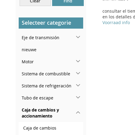
Clear
Find
Cerca del parabrisas, en el
tablero.
consultar el ti
en los detalles 
En el pilar de la puerta
Selecteer categorie
Voorraad info
trasera derecha
Add to Cart
Eje de transmisión
ADD
Add to Cart
nieuwe
TO
ADD
ADD
Add to Cart
Motor
WISH
TO
TO
ADD
ADD
Sistema de combustible
LIST
COMPARE
WISH
TO
TO
ADD
Sistema de refrigeración
LIST
COMPARE
WISH
TO
Tubo de escape
LIST
COMPARE
Caja de cambios y
accionamiento
Caja de cambios