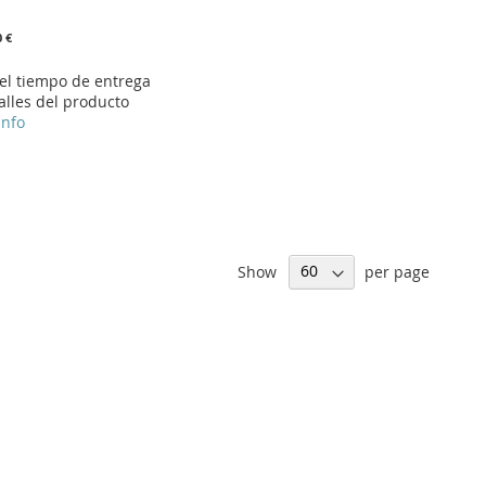
0 €
 el tiempo de entrega
alles del producto
info
Show
per page