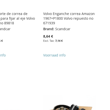
orte de correa de
Volvo Enganche correa Amazon
ara fijar al eje Volvo
1967+P1800 Volvo repuesto no
no 89818
671939
andcar
Brand:
Scandcar
8,64 €
5 €
7,14 €
info
Voorraad info