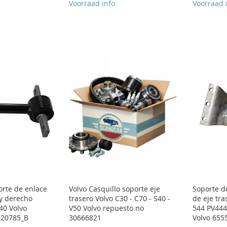
Voorraad info
Voorraad 
orte de enlace
Volvo Casquillo soporte eje
Soporte d
 y derecho
trasero Volvo C30 - C70 - S40 -
de eje tra
40 Volvo
V50 Volvo repuesto no
544 PV444
620785_B
30666821
Volvo 655