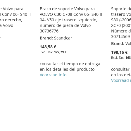
e Volvo para
Brazo de soporte Volvo para
Soporte d
 Conv 06- S40 II
VOLVO C30 C70II Conv 06- S40 II
trasero Vo
ero derecho,
04- V50 eje trasero izquierdo,
S80 (-2006
a Volvo
número de pieza de Volvo
XC70 (200
30736776
Número de
30714569
r
Brand:
Scandcar
Brand:
Vo
148,58 €
198,16 €
122,79 €
163
consultar el tiempo de entrega
en los detalles del producto
consultar
Voorraad info
en los det
Voorraad 