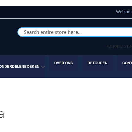
Welkom 
Buscar
+31(0)13 51
OVER ONS
RETOUREN
CON
ONDERDELENBOEKEN
a