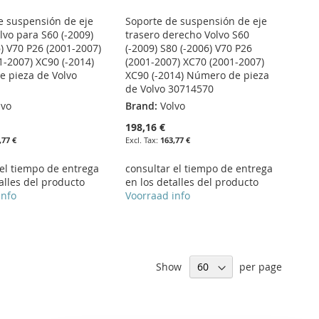
e suspensión de eje
Soporte de suspensión de eje
lvo para S60 (-2009)
trasero derecho Volvo S60
) V70 P26 (2001-2007)
(-2009) S80 (-2006) V70 P26
1-2007) XC90 (-2014)
(2001-2007) XC70 (2001-2007)
 pieza de Volvo
XC90 (-2014) Número de pieza
de Volvo 30714570
lvo
Brand:
Volvo
198,16 €
,77 €
163,77 €
 el tiempo de entrega
consultar el tiempo de entrega
alles del producto
en los detalles del producto
info
Voorraad info
Show
per page