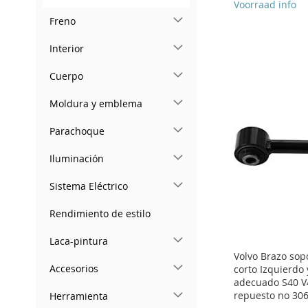
Voorraad info
Freno
Add to Cart
Add to Cart
Add to Cart
Add to Cart
Interior
ADD
ADD
ADD
ADD
Cuerpo
TO
ADD
TO
ADD
TO
ADD
TO
ADD
WISH
TO
WISH
TO
WISH
TO
Moldura y emblema
WISH
TO
LIST
COMPARE
LIST
COMPARE
LIST
COMPARE
Parachoque
LIST
COMPARE
Iluminación
Sistema Eléctrico
Rendimiento de estilo
Laca-pintura
Volvo Brazo sop
Accesorios
corto Izquierdo
adecuado S40 V
repuesto no 30
Herramienta