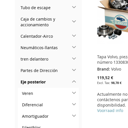
Tubo de escape
LIST
COMPARE
Caja de cambios y
accionamiento
Calentador-Airco
Neumáticos-llantas
Tapa Volvo, piez
tren delantero
número 133083
Brand:
Volvo
Partes de Dirección
119,52 €
Eje posterior
98,78 €
Veren
Actualmente no 
contáctenos pa
Diferencial
disponibilidad.
Voorraad info
Amortiguador
Add to Cart
Add to Cart
Add to Cart
Add to Cart
Silentbloc