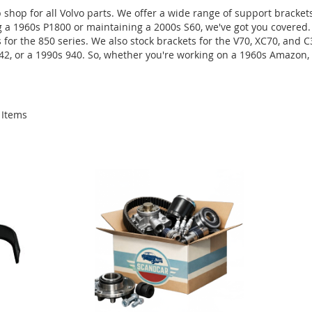
shop for all Volvo parts. We offer a wide range of support brackets
a 1960s P1800 or maintaining a 2000s S60, we've got you covered. O
s for the 850 series. We also stock brackets for the V70, XC70, and
 142, or a 1990s 940. So, whether you're working on a 1960s Amazon,
Items