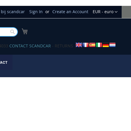
Currency
bij scandcar
Sign In
Create an Account
EUR - euro
My Cart
Buscar
34033
CONTACT SCANDCAR
- RETURNS
TACT