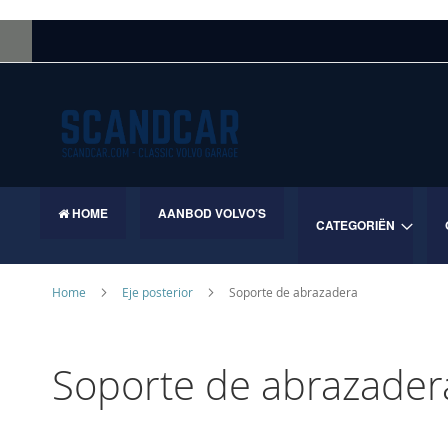
Skip
to
Content
HOME
AANBOD VOLVO’S
CATEGORIËN
Home
Eje posterior
Soporte de abrazadera
Soporte de abrazader