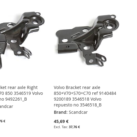
ket rear axle Right
Volvo Bracket rear axle
70 850 3546519 Volvo
850+V70+S70+C70 ref 9140484
no 9492261_B
9200189 3546518 Volvo
repuesto no 3546518_B
andcar
Brand:
Scandcar
45,69 €
76 €
37,76 €