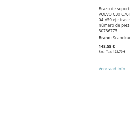
Brazo de soport
VOLVO C30 C70II
04-V50 eje tras
número de piez
30736775
Brand:
Scandca
148,58 €
122,79 €
Voorraad info
Add to Cart
Add to Cart
ADD
Add to Cart
Add to Cart
ADD
TO
ADD
ADD
ADD
TO
ADD
WISH
TO
TO
ADD
TO
ADD
WISH
TO
LIST
COMPARE
WISH
TO
WISH
TO
LIST
COMPARE