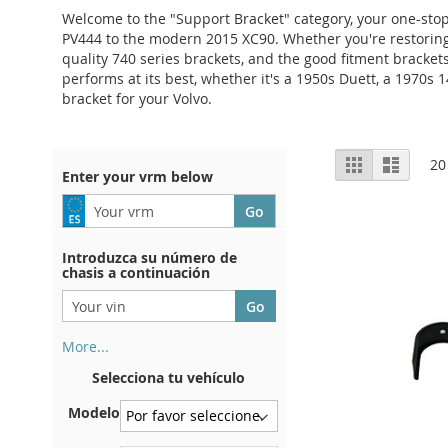
Welcome to the "Support Bracket" category, your one-stop 
PV444 to the modern 2015 XC90. Whether you're restoring 
quality 740 series brackets, and the good fitment bracket
performs at its best, whether it's a 1950s Duett, a 1970s
bracket for your Volvo.
View
Grid
List
20
Enter your vrm below
as
Introduzca su número de
chasis a continuación
More...
Su número de chasis se
Selecciona tu vehículo
encuentra en el reverso de su
certificado de registro. Y
Modelo
también en el coche.