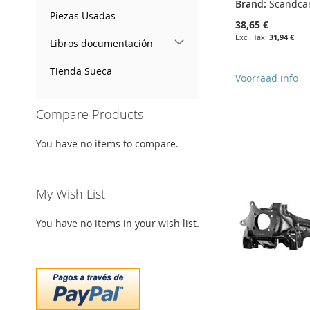
Brand:
Scandca
Piezas Usadas
38,65 €
31,94 €
Libros documentación
Tienda Sueca
Voorraad info
Add to Cart
Add to Cart
Add to Cart
Compare Products
Add to Cart
ADD
ADD
ADD
ADD
You have no items to compare.
TO
ADD
TO
ADD
TO
ADD
TO
ADD
WISH
TO
WISH
TO
WISH
TO
WISH
TO
My Wish List
LIST
COMPARE
LIST
COMPARE
LIST
COMPARE
LIST
COMPARE
You have no items in your wish list.