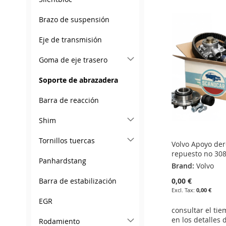
ADD
ADD
ADD
ADD
Brazo de suspensión
TO
ADD
TO
ADD
TO
ADD
TO
ADD
Eje de transmisión
WISH
TO
WISH
TO
WISH
TO
WISH
TO
LIST
COMPARE
LIST
COMPARE
LIST
COMPARE
LIST
COMPARE
Goma de eje trasero
Soporte de abrazadera
Barra de reacción
Shim
Tornillos tuercas
Volvo Apoyo der
repuesto no 30
Panhardstang
Brand:
Volvo
0,00 €
Barra de estabilización
0,00 €
EGR
consultar el ti
en los detalles 
Rodamiento