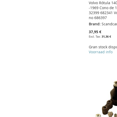
Volvo Rótula 14
-1969 Cono de 
32399 682341 V
no 686397
Brand:
Scandca
37,95 €
31,36 €
Gran stock disp
Add to Cart
Voorraad info
ADD
Add to Cart
Add to Cart
Add to Cart
TO
ADD
ADD
ADD
ADD
WISH
TO
TO
ADD
TO
ADD
TO
ADD
LIST
COMPARE
WISH
TO
WISH
TO
WISH
TO
LIST
COMPARE
LIST
COMPARE
LIST
COMPARE