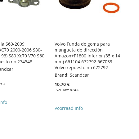
ula S60-2009
Volvo Funda de goma para
C70 2000-2006 S80-
mangueta de dirección
193) S80 Xc70 V70 S60
Amazon+P1800 inferior (35 x 14
uesto no 274548
mm) 661104 672792 667039
Volvo repuesto no 672792
andcar
Brand:
Scandcar
10,70 €
71 €
8,84 €
info
Voorraad info