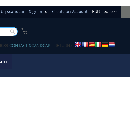
Currency
bij scandcar
Sign In
Create an Account
EUR - euro
My Cart
Buscar
34033
CONTACT SCANDCAR
- RETURNS
TACT