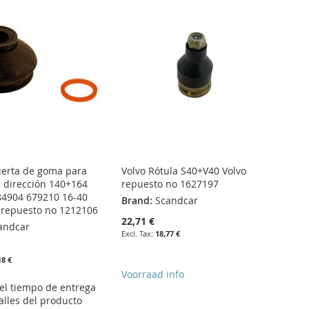
ierta de goma para
Volvo Rótula S40+V40 Volvo
dirección 140+164
repuesto no 1627197
684904 679210 16-40
Brand:
Scandcar
repuesto no 1212106
22,71 €
andcar
18,77 €
18 €
Voorraad info
 el tiempo de entrega
alles del producto