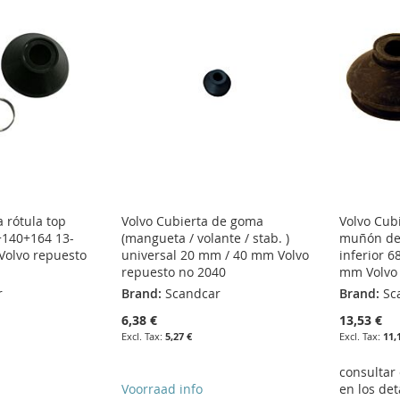
 rótula top
Volvo Cubierta de goma
Volvo Cub
140+164 13-
(mangueta / volante / stab. )
muñón de 
Volvo repuesto
universal 20 mm / 40 mm Volvo
inferior 
repuesto no 2040
mm Volvo 
r
Brand:
Scandcar
Brand:
Sc
6,38 €
13,53 €
5,27 €
11,
consultar
Voorraad info
en los det