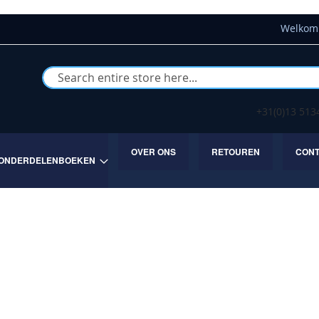
Welkom 
Buscar
+31(0)13 51
OVER ONS
RETOUREN
CON
ONDERDELENBOEKEN