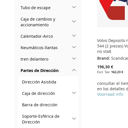
Tubo de escape
Caja de cambios y
accionamiento
Calentador-Airco
Volvo Deposito 
544 (2 piezas) V
Neumáticos-llantas
no sta8
Brand:
Scandca
tren delantero
196,30 €
Partes de Dirección
162,23 €
Dirección Asistida
consultar el ti
en los detalles 
Caja de dirección
Voorraad info
Add to Cart
Add to Cart
Barra de dirección
Add to Cart
Add to Cart
ADD
ADD
Soporte-Esférica de
ADD
ADD
Dirección
TO
ADD
TO
ADD