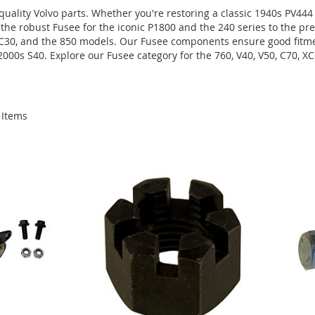
uality Volvo parts. Whether you're restoring a classic 1940s PV444
he robust Fusee for the iconic P1800 and the 240 series to the pr
0, C30, and the 850 models. Our Fusee components ensure good fitm
 2000s S40. Explore our Fusee category for the 760, V40, V50, C70, 
Items