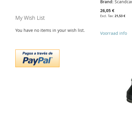
Brand:
Scandca
26,05 €
21,53 €
My Wish List
You have no items in your wish list.
Add to Cart
Voorraad info
Add to Cart
ADD
Add to Cart
Add to Cart
ADD
TO
ADD
ADD
ADD
TO
ADD
WISH
TO
TO
ADD
TO
ADD
WISH
TO
LIST
COMPARE
WISH
TO
WISH
TO
LIST
COMPARE
LIST
COMPARE
LIST
COMPARE