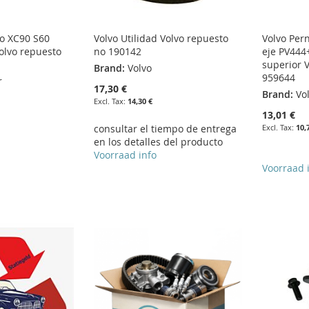
jo XC90 S60
Volvo Utilidad Volvo repuesto
Volvo Per
olvo repuesto
no 190142
eje PV444
superior 
Brand:
Volvo
959644
r
17,30 €
Brand:
Vo
14,30 €
13,01 €
consultar el tiempo de entrega
10,
en los detalles del producto
Voorraad info
Voorraad 