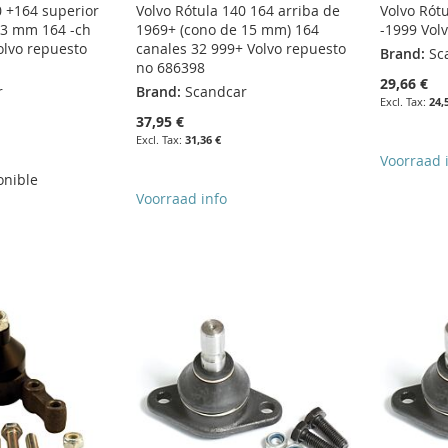
0 +164 superior
Volvo Rótula 140 164 arriba de
Volvo Rót
13 mm 164 -ch
1969+ (cono de 15 mm) 164
-1999 Vol
olvo repuesto
canales 32 999+ Volvo repuesto
Brand:
Sc
no 686398
29,66 €
r
Brand:
Scandcar
24,
37,95 €
31,36 €
Voorraad 
onible
Voorraad info