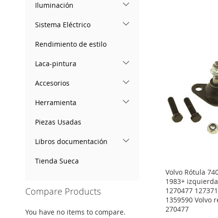
Iluminación
ADD
Add to Cart
Add to Cart
Add to Cart
Sistema Eléctrico
TO
ADD
ADD
ADD
ADD
WISH
TO
Rendimiento de estilo
TO
ADD
TO
ADD
TO
ADD
LIST
COMPARE
WISH
TO
WISH
TO
Laca-pintura
WISH
TO
LIST
COMPARE
LIST
COMPARE
Accesorios
LIST
COMPARE
Herramienta
Piezas Usadas
Libros documentación
Tienda Sueca
Volvo Rótula 7
1983+ izquierda
Compare Products
1270477 127371
1359590 Volvo 
270477
You have no items to compare.