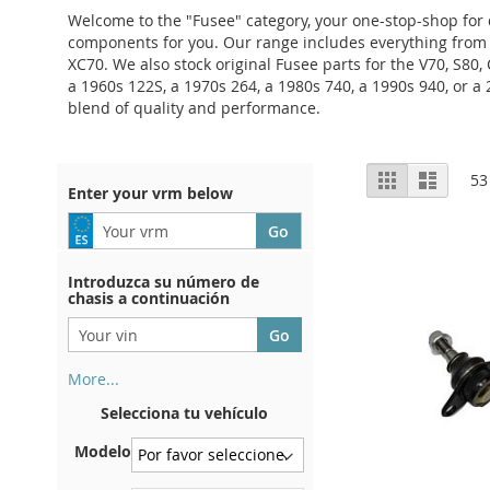
Welcome to the "Fusee" category, your one-stop-shop for q
components for you. Our range includes everything from t
XC70. We also stock original Fusee parts for the V70, S8
a 1960s 122S, a 1970s 264, a 1980s 740, a 1990s 940, or a
blend of quality and performance.
View
Grid
List
53
Enter your vrm below
as
Introduzca su número de
chasis a continuación
More...
Su número de chasis se
Selecciona tu vehículo
encuentra en el reverso de su
certificado de registro. Y
Modelo
también en el coche.