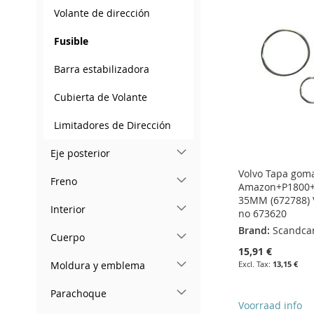
TO
ADD
TO
ADD
Volante de dirección
WISH
TO
WISH
TO
WISH
TO
WISH
TO
LIST
COMPARE
LIST
COMPARE
Fusible
LIST
COMPARE
LIST
COMPARE
Barra estabilizadora
Cubierta de Volante
Limitadores de Dirección
Eje posterior
Volvo Tapa goma
Freno
Amazon+P1800+
35MM (672788) 
Interior
no 673620
Brand:
Scandca
Cuerpo
15,91 €
13,15 €
Moldura y emblema
Parachoque
Add to Cart
Voorraad info