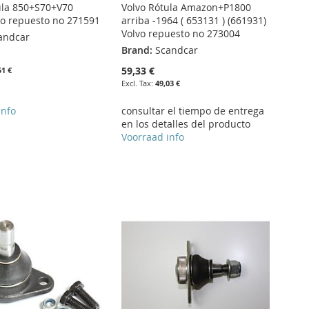
ula 850+S70+V70
Volvo Rótula Amazon+P1800
vo repuesto no 271591
arriba -1964 ( 653131 ) (661931)
Volvo repuesto no 273004
andcar
Brand:
Scandcar
59,33 €
51 €
49,03 €
info
consultar el tiempo de entrega
en los detalles del producto
Voorraad info