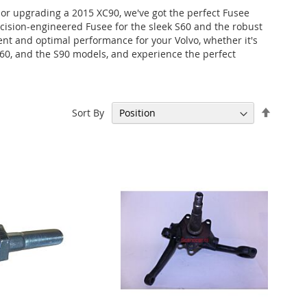
 or upgrading a 2015 XC90, we've got the perfect Fusee
ecision-engineered Fusee for the sleek S60 and the robust
ent and optimal performance for your Volvo, whether it's
XC60, and the S90 models, and experience the perfect
Set
Sort By
Descen
Directi