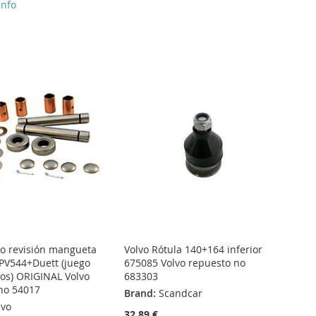
info
go revisión mangueta
Volvo Rótula 140+164 inferior
 PV544+Duett (juego
675085 Volvo repuesto no
dos) ORIGINAL Volvo
683303
no 54017
Brand:
Scandcar
lvo
32,89 €