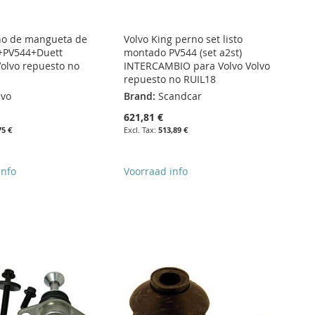
no de mangueta de
Volvo King perno set listo
+PV544+Duett
montado PV544 (set a2st)
Volvo repuesto no
INTERCAMBIO para Volvo Volvo
repuesto no RUIL18
lvo
Brand:
Scandcar
621,81 €
75 €
513,89 €
info
Voorraad info