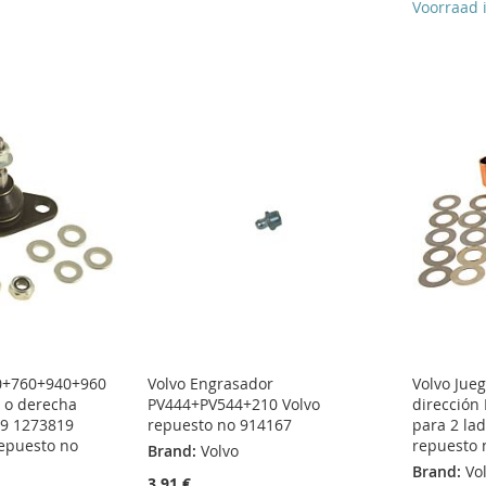
Voorraad 
40+760+940+960
Volvo Engrasador
Volvo Jue
 o derecha
PV444+PV544+210 Volvo
dirección
9 1273819
repuesto no 914167
para 2 la
repuesto no
repuesto 
Brand:
Volvo
Brand:
Vo
3,91 €