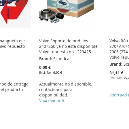
mangueta eje
Volvo Soporte de nudillos
Volvo Rót
olvo repuesto
240+260 ya no está disponible
S70+V70+X
Volvo repuesto no 1229425
2006 (274
Volvo rep
r
Brand:
Scandcar
Brand:
Sc
0,00 €
31,11 €
0,00 €
25,
empo de entrega
Actualmente no disponible,
del producto
contáctenos para
disponibilidad.
Voorraad 
Voorraad info