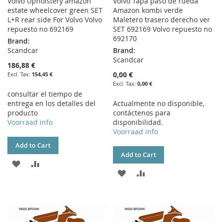
Volvo Upholstery amazon
Volvo Tapa paso de rueda
estate wheelcover green SET
Amazon kombi verde
L+R rear side For Volvo Volvo
Maletero trasero derecho ver
repuesto no 692169
SET 692169 Volvo repuesto no
692170
Brand:
Scandcar
Brand:
Scandcar
186,88 €
0,00 €
154,45 €
0,00 €
consultar el tiempo de
entrega en los detalles del
Actualmente no disponible,
producto
contáctenos para
Voorraad info
disponibilidad.
Voorraad info
Add to Cart
Add to Cart
ADD
ADD
ADD
ADD
TO
TO
TO
TO
WISH
COMPARE
WISH
COMPARE
LIST