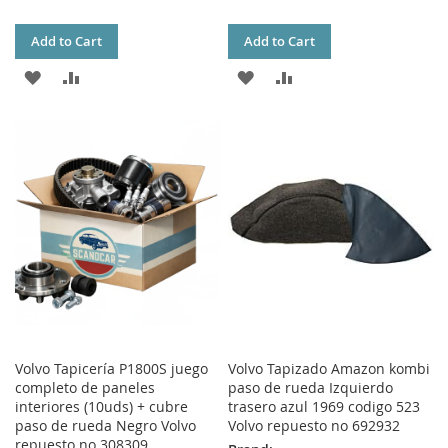
Add to Cart
Add to Cart
ADD
ADD
ADD
ADD
TO
TO
TO
TO
WISH
COMPARE
WISH
COMPARE
LIST
LIST
Volvo Tapicería P1800S juego
Volvo Tapizado Amazon kombi
completo de paneles
paso de rueda Izquierdo
interiores (10uds) + cubre
trasero azul 1969 codigo 523
paso de rueda Negro Volvo
Volvo repuesto no 692932
repuesto no 308309