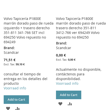
Volvo Tapicería P1800E
Volvo Tapicería P1800E
marrón dorado paso de rueda
marrón dorado paso de rueda
izquierdo + trasero derecho
trasero derecho 351-811
351-811 341-766 SET incl
3412-766 ver 694249 Volvo
694250 Volvo repuesto no
repuesto no 694250
694249
Brand:
Brand:
Scandcar
Scandcar
0,00 €
71,51 €
0,00 €
59,10 €
Actualmente no disponible,
consultar el tiempo de
contáctenos para
entrega en los detalles del
disponibilidad.
producto
Voorraad info
Voorraad info
Add to Cart
Add to Cart
ADD
ADD
ADD
ADD