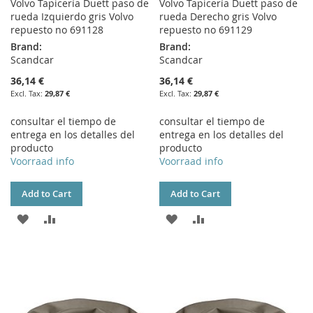
Volvo Tapicería Duett paso de
Volvo Tapicería Duett paso de
rueda Izquierdo gris Volvo
rueda Derecho gris Volvo
repuesto no 691128
repuesto no 691129
Brand:
Brand:
Scandcar
Scandcar
36,14 €
36,14 €
29,87 €
29,87 €
consultar el tiempo de
consultar el tiempo de
entrega en los detalles del
entrega en los detalles del
producto
producto
Voorraad info
Voorraad info
Add to Cart
Add to Cart
ADD
ADD
ADD
ADD
TO
TO
TO
TO
WISH
COMPARE
WISH
COMPARE
LIST
LIST