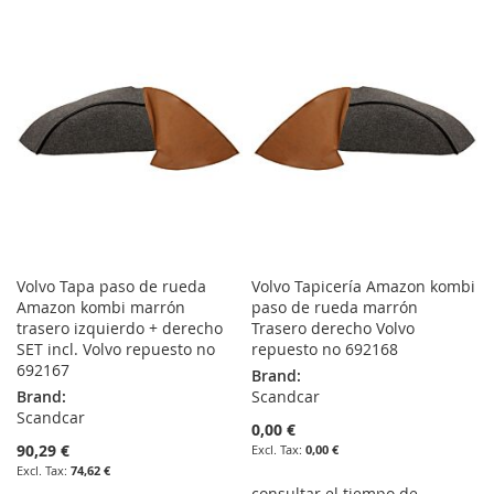
TO
TO
WISH
COMPARE
WISH
COMPARE
LIST
LIST
Volvo Tapa paso de rueda
Volvo Tapicería Amazon kombi
Amazon kombi marrón
paso de rueda marrón
trasero izquierdo + derecho
Trasero derecho Volvo
SET incl. Volvo repuesto no
repuesto no 692168
692167
Brand:
Brand:
Scandcar
Scandcar
0,00 €
90,29 €
0,00 €
74,62 €
consultar el tiempo de