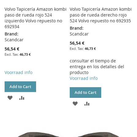
Volvo Tapicería Amazon kombi
Volvo Tapicería Amazon kombi
paso de rueda rojo 524
paso de rueda derecho rojo
izquierdo Volvo repuesto no
524 Volvo repuesto no 692935
692934
Brand:
Brand:
Scandcar
Scandcar
56,54 €
56,54 €
46,73 €
46,73 €
consultar el tiempo de
entrega en los detalles del
Voorraad info
producto
Voorraad info
Add to Cart
Add to Cart
ADD
ADD
ADD
ADD
TO
TO
TO
TO
WISH
COMPARE
WISH
COMPARE
LIST
LIST