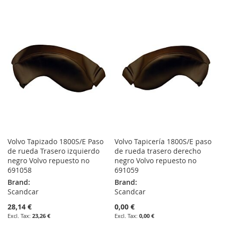
TO
TO
TO
TO
WISH
COMPARE
WISH
COMPARE
LIST
LIST
Volvo Tapizado 1800S/E Paso
Volvo Tapicería 1800S/E paso
de rueda Trasero izquierdo
de rueda trasero derecho
negro Volvo repuesto no
negro Volvo repuesto no
691058
691059
Brand:
Brand:
Scandcar
Scandcar
28,14 €
0,00 €
23,26 €
0,00 €