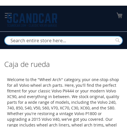
Skip
to
My
Content
Busc
Caja de rueda
Welcome to the "Wheel Arch" category, your one-stop-shop
for all Volvo wheel arch parts. Here, you'll find the perfect
fitment for your classic Volvo PV444 or your modern Volvo
XC90, and everything in between. We stock original, quality
parts for a wide range of models, including the Volvo 240,
740, 850, S40, V50, S60, V70, XC70, C30, XC60, and the S80.
Whether you're restoring a vintage Volvo P1800 or
upgrading a 2015 Volvo V40, we've got you covered. Our
range includes wheel arch liners, wheel arch trims, wheel