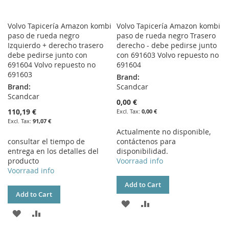
Volvo Tapicería Amazon kombi
Volvo Tapicería Amazon kombi
paso de rueda negro
paso de rueda negro Trasero
Izquierdo + derecho trasero
derecho - debe pedirse junto
debe pedirse junto con
con 691603 Volvo repuesto no
691604 Volvo repuesto no
691604
691603
Brand:
Brand:
Scandcar
Scandcar
0,00 €
110,19 €
0,00 €
91,07 €
Actualmente no disponible,
consultar el tiempo de
contáctenos para
entrega en los detalles del
disponibilidad.
producto
Voorraad info
Voorraad info
Add to Cart
Add to Cart
ADD
ADD
ADD
ADD
TO
TO