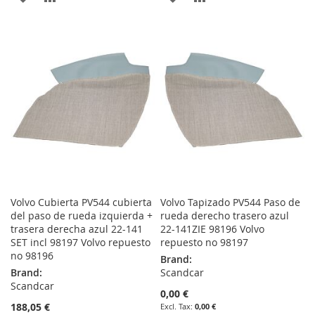
TO
TO
TO
TO
WISH
COMPARE
WISH
COMPARE
LIST
LIST
Volvo Cubierta PV544 cubierta
Volvo Tapizado PV544 Paso de
del paso de rueda izquierda +
rueda derecho trasero azul
trasera derecha azul 22-141
22-141ZIE 98196 Volvo
SET incl 98197 Volvo repuesto
repuesto no 98197
no 98196
Brand:
Brand:
Scandcar
Scandcar
0,00 €
188,05 €
0,00 €