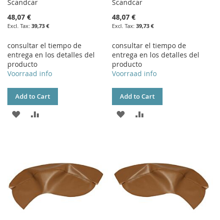
Scandcar
Scandcar
48,07 €
48,07 €
39,73 €
39,73 €
consultar el tiempo de
consultar el tiempo de
entrega en los detalles del
entrega en los detalles del
producto
producto
Voorraad info
Voorraad info
Add to Cart
Add to Cart
ADD
ADD
ADD
ADD
TO
TO
TO
TO
WISH
COMPARE
WISH
COMPARE
LIST
LIST