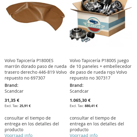
LIST
LIST
Volvo Tapicería P1800ES
Volvo Tapicería P1800S juego
marrón dorado paso de rueda
de 10 paneles + embellecedor
trasero derecho 446-819 Volvo
de paso de rueda rojo Volvo
repuesto no 697307
repuesto no 307317
Brand:
Brand:
Scandcar
Scandcar
31,35 €
1.065,30 €
25,91 €
880,41 €
consultar el tiempo de
consultar el tiempo de
entrega en los detalles del
entrega en los detalles del
producto
producto
Voorraad info
Voorraad info