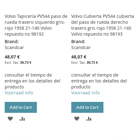
Volvo Tapicería PV544 paso de
Volvo Cubierta PV544 cubierta
rueda trasero izquierdo gris-
del paso de rueda derecho
rojo 1958 21-140 Volvo
trasero gris rojo 1958 21-140
repuesto no 98192
Volvo repuesto no 98193
Brand:
Brand:
Scandcar
Scandcar
48,07 €
48,07 €
39,73 €
39,73 €
consultar el tiempo de
consultar el tiempo de
entrega en los detalles del
entrega en los detalles del
producto
producto
Voorraad info
Voorraad info
Add to Cart
Add to Cart
ADD
ADD
ADD
ADD
TO
TO
TO
TO
WISH
COMPARE
WISH
COMPARE