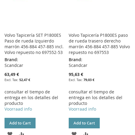
Volvo Tapicería SET P1800ES
Volvo Tapicería P1800ES paso
Paso de rueda Izquierdo
de rueda trasero derecho
marrón 456-884 457-885 incl.
marrón 456-884 457-885 Volvo
Volvo repuesto no 697552-53
repuesto no 697553
Brand:
Brand:
Scandcar
Scandcar
63,49 €
95,63 €
52,47 €
79,03 €
consultar el tiempo de
consultar el tiempo de
entrega en los detalles del
entrega en los detalles del
producto
producto
Voorraad info
Voorraad info
Add to Cart
Add to Cart
ADD
ADD
ADD
ADD