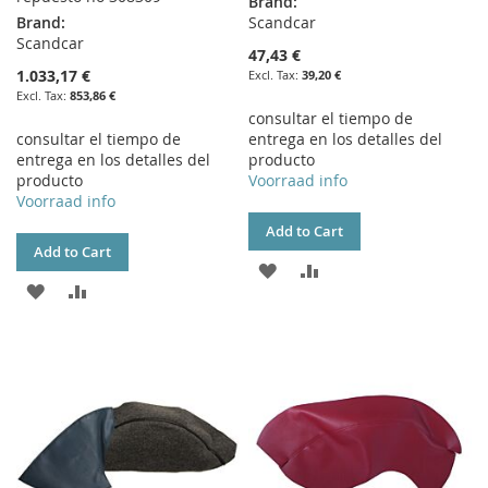
Brand:
Brand:
Scandcar
Scandcar
47,43 €
1.033,17 €
39,20 €
853,86 €
consultar el tiempo de
consultar el tiempo de
entrega en los detalles del
entrega en los detalles del
producto
producto
Voorraad info
Voorraad info
Add to Cart
Add to Cart
ADD
ADD
ADD
ADD
TO
TO
TO
TO
WISH
COMPARE
WISH
COMPARE
LIST
LIST