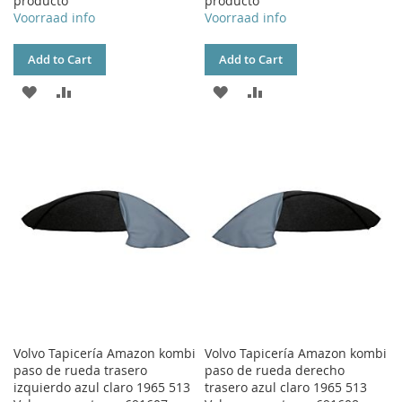
producto
producto
Voorraad info
Voorraad info
Add to Cart
Add to Cart
ADD
ADD
ADD
ADD
TO
TO
TO
TO
WISH
COMPARE
WISH
COMPARE
LIST
LIST
Volvo Tapicería Amazon kombi
Volvo Tapicería Amazon kombi
paso de rueda trasero
paso de rueda derecho
izquierdo azul claro 1965 513
trasero azul claro 1965 513