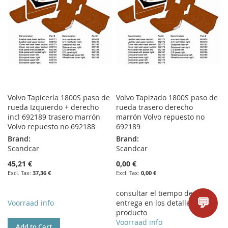
LIST
Volvo Tapicería 1800S paso de
Volvo Tapizado 1800S paso de
rueda Izquierdo + derecho
rueda trasero derecho
incl 692189 trasero marrón
marrón Volvo repuesto no
Volvo repuesto no 692188
692189
Brand:
Brand:
Scandcar
Scandcar
45,21 €
0,00 €
37,36 €
0,00 €
consultar el tiempo de
💬
Voorraad info
entrega en los detalles del
producto
Voorraad info
Add to Cart