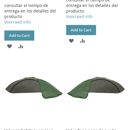
consultar el tiempo de
entrega en los detalles del
entrega en los detalles del
producto
producto
Voorraad info
Voorraad info
Add to Cart
Add to Cart
ADD
ADD
ADD
ADD
TO
TO
TO
TO
WISH
COMPARE
WISH
COMPARE
LIST
LIST