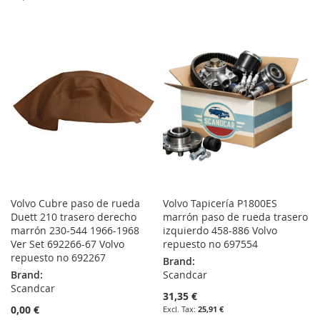
TO
TO
TO
TO
WISH
COMPARE
WISH
COMPARE
LIST
LIST
Volvo Cubre paso de rueda
Volvo Tapicería P1800ES
Duett 210 trasero derecho
marrón paso de rueda trasero
marrón 230-544 1966-1968
izquierdo 458-886 Volvo
Ver Set 692266-67 Volvo
repuesto no 697554
repuesto no 692267
Brand:
Brand:
Scandcar
Scandcar
31,35 €
0,00 €
25,91 €