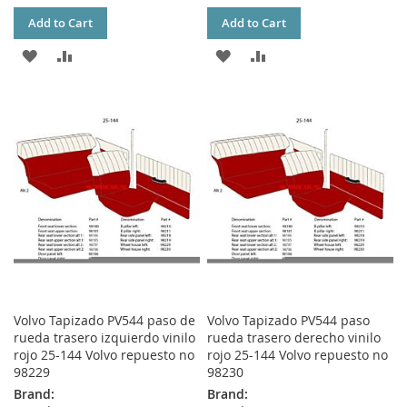
Add to Cart
Add to Cart
ADD
ADD
ADD
ADD
TO
TO
TO
TO
WISH
COMPARE
WISH
COMPARE
LIST
LIST
Volvo Tapizado PV544 paso de
Volvo Tapizado PV544 paso
rueda trasero izquierdo vinilo
rueda trasero derecho vinilo
rojo 25-144 Volvo repuesto no
rojo 25-144 Volvo repuesto no
98229
98230
Brand:
Brand: