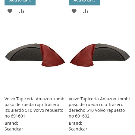
Add to Cart
Add to Cart
ADD
ADD
ADD
ADD
TO
TO
TO
TO
WISH
COMPARE
WISH
COMPARE
LIST
LIST
Volvo Tapicería Amazon kombi
Volvo Tapicería Amazon kombi
paso de rueda rojo Trasero
paso de rueda rojo Trasero
izquierdo 510 Volvo repuesto
derecho 510 Volvo repuesto
no 691601
no 691602
Brand:
Brand:
Scandcar
Scandcar