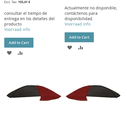
155,41 €
Actualmente no disponible,
consultar el tiempo de
contáctenos para
entrega en los detalles del
disponibilidad.
producto
Voorraad info
Voorraad info
Add to Cart
Add to Cart
ADD
ADD
ADD
ADD
TO
TO
TO
TO
WISH
COMPARE
WISH
COMPARE
LIST
LIST