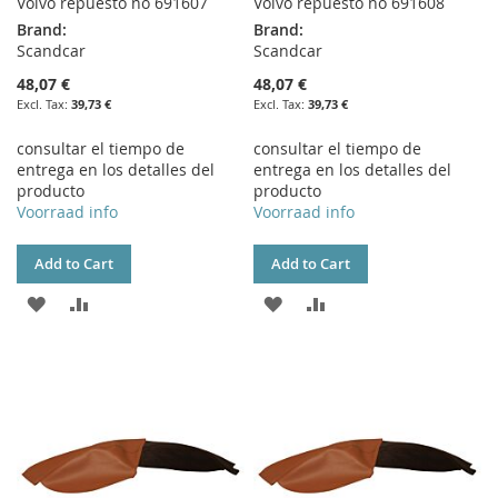
Volvo repuesto no 691607
Volvo repuesto no 691608
Brand:
Brand:
Scandcar
Scandcar
48,07 €
48,07 €
39,73 €
39,73 €
consultar el tiempo de
consultar el tiempo de
entrega en los detalles del
entrega en los detalles del
producto
producto
Voorraad info
Voorraad info
Add to Cart
Add to Cart
ADD
ADD
ADD
ADD
TO
TO
TO
TO
WISH
COMPARE
WISH
COMPARE
LIST
LIST