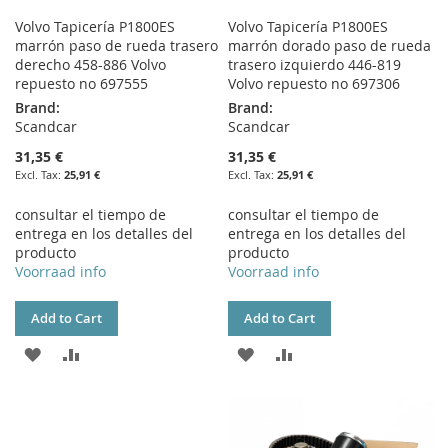
Volvo Tapicería P1800ES
Volvo Tapicería P1800ES
marrón paso de rueda trasero
marrón dorado paso de rueda
derecho 458-886 Volvo
trasero izquierdo 446-819
repuesto no 697555
Volvo repuesto no 697306
Brand:
Brand:
Scandcar
Scandcar
31,35 €
31,35 €
25,91 €
25,91 €
consultar el tiempo de
consultar el tiempo de
entrega en los detalles del
entrega en los detalles del
producto
producto
Voorraad info
Voorraad info
Add to Cart
Add to Cart
ADD
ADD
ADD
ADD
TO
TO
TO
TO
WISH
COMPARE
WISH
COMPARE