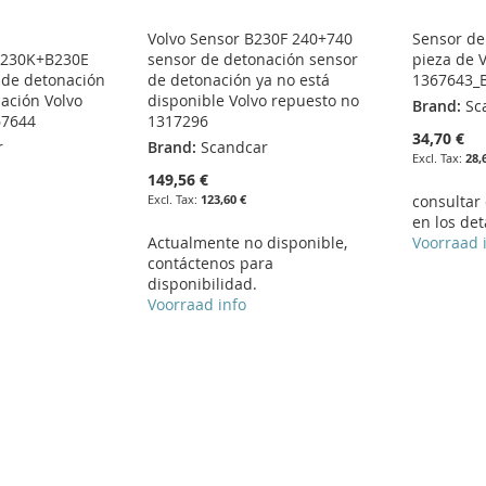
Volvo Sensor B230F 240+740
Sensor de
230K+B230E
sensor de detonación sensor
pieza de 
 de detonación
de detonación ya no está
1367643_
ación Volvo
disponible Volvo repuesto no
Brand:
Sc
67644
1317296
34,70 €
r
Brand:
Scandcar
28,
149,56 €
123,60 €
consultar
en los det
Actualmente no disponible,
Voorraad 
contáctenos para
disponibilidad.
Voorraad info