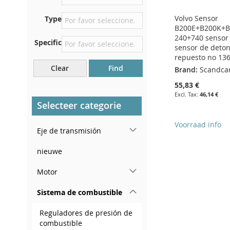
asiento delantero derecho
Volvo Sensor
Type
Centrar contra el mamparo
B200E+B200K+B
debajo del capó.
240+740 sensor
Specific
Justo en el compartimento
sensor de deton
del motor.
repuesto no 13
Clear
Find
Brand:
Scandca
Cerca del parabrisas, en el
tablero.
55,83 €
46,14 €
En el pilar de la puerta
Selecteer categorie
trasera derecha
Voorraad info
Eje de transmisión
Add to Cart
Add to Cart
ADD
nieuwe
ADD
Add to Cart
TO
ADD
Motor
TO
ADD
ADD
WISH
TO
Sistema de combustible
WISH
TO
TO
ADD
LIST
COMPARE
Reguladores de presión de
LIST
COMPARE
WISH
TO
combustible