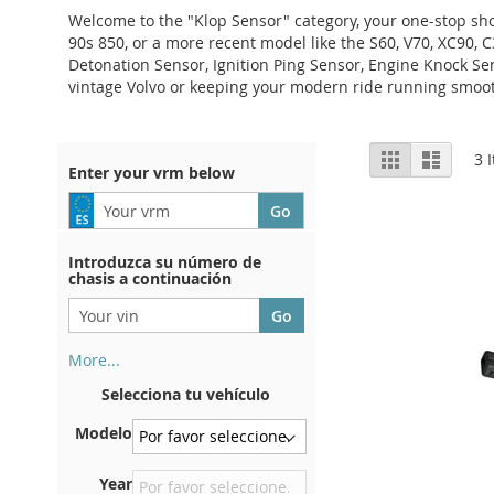
Welcome to the "Klop Sensor" category, your one-stop shop
90s 850, or a more recent model like the S60, V70, XC90, C
Detonation Sensor, Ignition Ping Sensor, Engine Knock Se
vintage Volvo or keeping your modern ride running smoothly
View
Grid
List
3
I
Enter your vrm below
as
Introduzca su número de
chasis a continuación
More...
Su número de chasis se
Selecciona tu vehículo
encuentra en el reverso de su
certificado de registro. Y
Modelo
también en el coche.
En la placa inferior del
Year