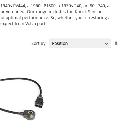
 1940s PV444, a 1960s P1800, a 1970s 240, an 80s 740, a
ensor you need. Our range includes the Knock Sensor,
and optimal performance. So, whether you're restoring a
 expect from Volvo parts.
Set
Sort By
Descen
Directi