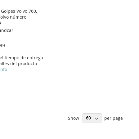
 Golpes Volvo 760,
Volvo número
B
andcar
68 €
 el tiempo de entrega
alles del producto
info
Show
per page