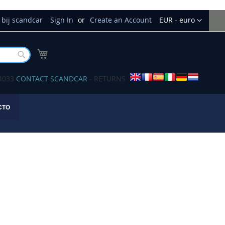
Currency
bij scandcar
Sign In
Create an Account
EUR - euro
My Cart
Buscar
34033
CONTACT SCANDCAR
- RETURNS
CTO