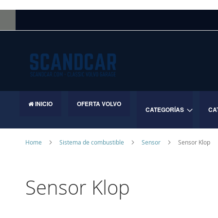
Skip
to
Content
INICIO
OFERTA VOLVO
CATEGORÍAS
CA
Home
Sistema de combustible
Sensor
Sensor Klop
Sensor Klop