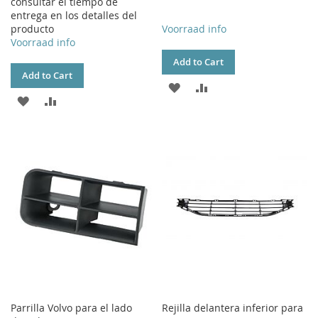
consultar el tiempo de
entrega en los detalles del
producto
Voorraad info
Voorraad info
Add to Cart
Add to Cart
ADD
ADD
ADD
ADD
TO
TO
TO
TO
WISH
COMPARE
WISH
COMPARE
LIST
LIST
Parrilla Volvo para el lado
Rejilla delantera inferior para