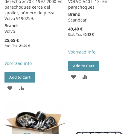
derecho xc70 c 1997-2000 en
VOLVO V40 II 13- en
parachoques cerca del
parachoques
spoiler, número de pieza
Brand:
Volvo 9190259.
Scandcar
Brand:
49,40 €
Volvo
40,83 €
25,65 €
21,20 €
Voorraad info
Voorraad info
Add to Cart
ADD
ADD
Add to Cart
TO
TO
ADD
ADD
WISH
COMPARE
TO
TO
LIST
WISH
COMPARE
LIST