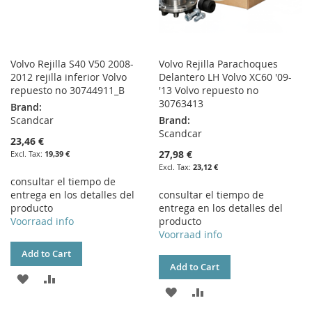
Volvo Rejilla S40 V50 2008-
Volvo Rejilla Parachoques
2012 rejilla inferior Volvo
Delantero LH Volvo XC60 '09-
repuesto no 30744911_B
'13 Volvo repuesto no
30763413
Brand:
Scandcar
Brand:
Scandcar
23,46 €
27,98 €
19,39 €
23,12 €
consultar el tiempo de
entrega en los detalles del
consultar el tiempo de
producto
entrega en los detalles del
Voorraad info
producto
Voorraad info
Add to Cart
Add to Cart
ADD
ADD
ADD
ADD
TO
TO