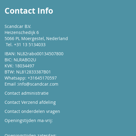
Contact Info
Scandcar B.V.
Heizenschedijk 6
5066 PL Moergestel, Nederland
Tel. +31 13 5134033
IBAN: NL82rabo00134507800
BIC: NLRABO2U
KVK: 18034497
BTW: NL812833387B01
Whatsapp: +31645170597
Email :
info@scandcar.com
Contact administratie
Contact Verzend afdeling
Contact onderdelen vragen
Openingstijden ma-vrij:
Kijk hier
Openingstijden zaterdag: