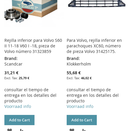
Rejilla inferior para Volvo S60
Para Volvo, rejilla inferior en
II 11-18 V60 I -18, pieza de
parachoques XC60, número
Volvo número 31323859
de pieza Volvo 31425175.
Brand:
Brand:
Scandcar
Klokkerholm
31,21 €
55,68 €
25,79 €
46,02 €
consultar el tiempo de
consultar el tiempo de
entrega en los detalles del
entrega en los detalles del
producto
producto
Voorraad info
Voorraad info
Add to Cart
Add to Cart
ADD
ADD
ADD
ADD