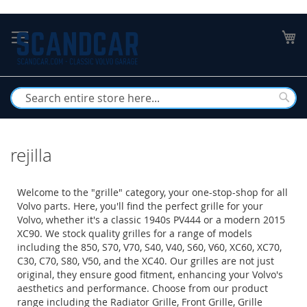
Skip
to
My
Content
Busc
rejilla
Welcome to the "grille" category, your one-stop-shop for all
Volvo parts. Here, you'll find the perfect grille for your
Volvo, whether it's a classic 1940s PV444 or a modern 2015
XC90. We stock quality grilles for a range of models
including the 850, S70, V70, S40, V40, S60, V60, XC60, XC70,
C30, C70, S80, V50, and the XC40. Our grilles are not just
original, they ensure good fitment, enhancing your Volvo's
aesthetics and performance. Choose from our product
range including the Radiator Grille, Front Grille, Grille