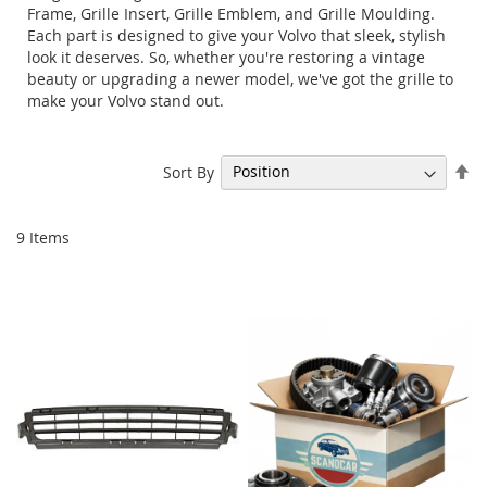
Frame, Grille Insert, Grille Emblem, and Grille Moulding.
Each part is designed to give your Volvo that sleek, stylish
look it deserves. So, whether you're restoring a vintage
beauty or upgrading a newer model, we've got the grille to
make your Volvo stand out.
Se
Sort By
De
Di
9
Items