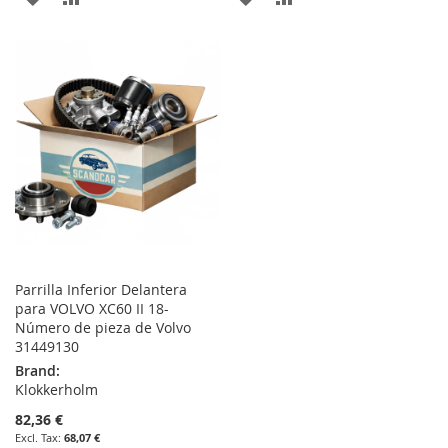
TO
TO
TO
TO
WISH
COMPARE
WISH
COMPARE
LIST
LIST
Parrilla Inferior Delantera
para VOLVO XC60 II 18-
Número de pieza de Volvo
31449130
Brand:
Klokkerholm
82,36 €
68,07 €