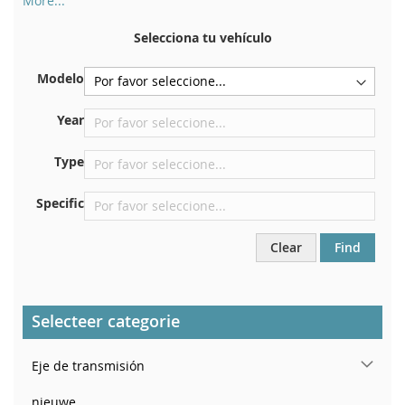
More...
Su número de chasis se encuentra en el reverso de su
certificado de registro. Y también en el coche.
Selecciona tu vehículo
En la placa inferior del asiento delantero derecho
Modelo
Centrar contra el mamparo debajo del capó.
Justo en el compartimento del motor.
Year
Cerca del parabrisas, en el tablero.
Type
En el pilar de la puerta trasera derecha
Specific
Clear
Find
Selecteer categorie
Eje de transmisión
nieuwe