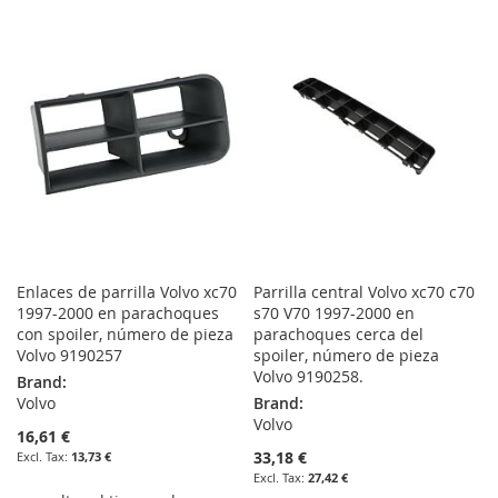
TO
TO
WISH
COMPARE
WISH
COMPARE
LIST
LIST
Enlaces de parrilla Volvo xc70
Parrilla central Volvo xc70 c70
1997-2000 en parachoques
s70 V70 1997-2000 en
con spoiler, número de pieza
parachoques cerca del
Volvo 9190257
spoiler, número de pieza
Volvo 9190258.
Brand:
Volvo
Brand:
Volvo
16,61 €
33,18 €
13,73 €
27,42 €