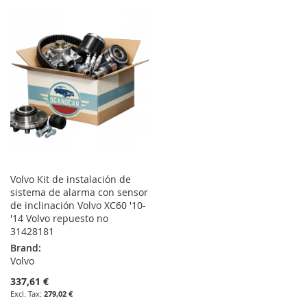
TO
TO
WISH
COMPARE
WISH
COMPARE
LIST
LIST
Volvo Kit de instalación de
sistema de alarma con sensor
de inclinación Volvo XC60 '10-
'14 Volvo repuesto no
31428181
Brand:
Volvo
337,61 €
279,02 €