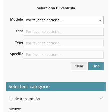
Su número de chasis se encuentra en el reverso de su
certificado de registro. Y también en el coche.
Selecciona tu vehículo
En la placa inferior del asiento delantero derecho
Modelo
Centrar contra el mamparo debajo del capó.
Justo en el compartimento del motor.
Year
Cerca del parabrisas, en el tablero.
Type
En el pilar de la puerta trasera derecha
Specific
Clear
Find
Selecteer categorie
Eje de transmisión
nieuwe