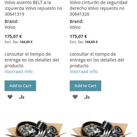
Volvo asiento BELT a la
Volvo cinturón de seguridad
izquierda Volvo repuesto no
derecho Volvo repuesto no
30641319
30641320
Brand:
Brand:
Volvo
Volvo
175,07 €
175,07 €
144,69 €
144,69 €
consultar el tiempo de
consultar el tiempo de
entrega en los detalles del
entrega en los detalles del
producto
producto
Voorraad info
Voorraad info
Add to Cart
Add to Cart
ADD
ADD
ADD
ADD
TO
TO
TO
TO
WISH
COMPARE
WISH
COMPARE
LIST
LIST