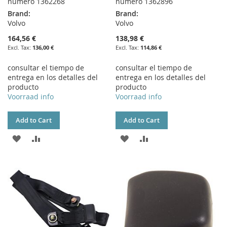
número 1362268
número 1362896
Brand:
Brand:
Volvo
Volvo
164,56 €
138,98 €
136,00 €
114,86 €
consultar el tiempo de
consultar el tiempo de
entrega en los detalles del
entrega en los detalles del
producto
producto
Voorraad info
Voorraad info
Add to Cart
Add to Cart
ADD
ADD
ADD
ADD
TO
TO
TO
TO
WISH
COMPARE
WISH
COMPARE
LIST
LIST