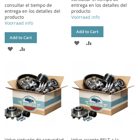
consultar el tiempo de
entrega en los detalles del
entrega en los detalles del
producto
producto
Voorraad info
Voorraad info
Add to Cart
Add to Cart
ADD
ADD
ADD
ADD
TO
TO
TO
TO
WISH
COMPARE
WISH
COMPARE
LIST
LIST
Volvo cinturón de seguridad
Volvo asiento BELT a la