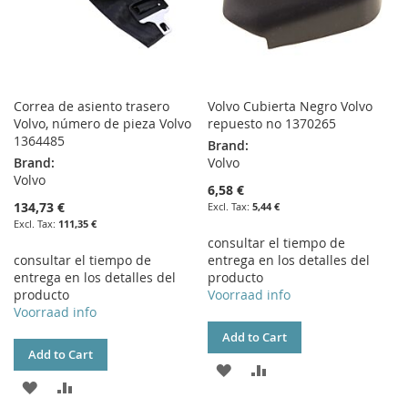
Correa de asiento trasero
Volvo Cubierta Negro Volvo
Volvo, número de pieza Volvo
repuesto no 1370265
1364485
Brand:
Brand:
Volvo
Volvo
6,58 €
134,73 €
5,44 €
111,35 €
consultar el tiempo de
consultar el tiempo de
entrega en los detalles del
entrega en los detalles del
producto
producto
Voorraad info
Voorraad info
Add to Cart
Add to Cart
ADD
ADD
ADD
ADD
TO
TO