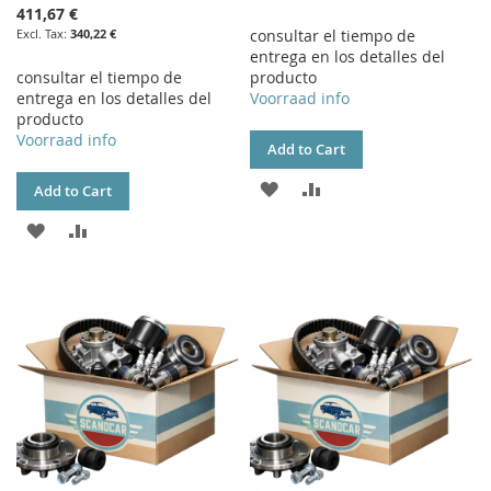
411,67 €
340,22 €
consultar el tiempo de
entrega en los detalles del
consultar el tiempo de
producto
entrega en los detalles del
Voorraad info
producto
Voorraad info
Add to Cart
ADD
ADD
Add to Cart
TO
TO
ADD
ADD
WISH
COMPARE
TO
TO
LIST
WISH
COMPARE
LIST