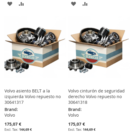
ADD
ADD
ADD
ADD
TO
TO
TO
TO
WISH
COMPARE
WISH
COMPARE
LIST
LIST
Volvo asiento BELT a la
Volvo cinturón de seguridad
izquierda Volvo repuesto no
derecho Volvo repuesto no
30641317
30641318
Brand:
Brand:
Volvo
Volvo
175,07 €
175,07 €
144,69 €
144,69 €