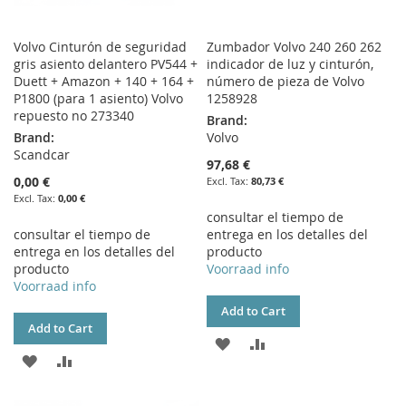
Volvo Cinturón de seguridad
Zumbador Volvo 240 260 262
gris asiento delantero PV544 +
indicador de luz y cinturón,
Duett + Amazon + 140 + 164 +
número de pieza de Volvo
P1800 (para 1 asiento) Volvo
1258928
repuesto no 273340
Brand:
Brand:
Volvo
Scandcar
97,68 €
0,00 €
80,73 €
0,00 €
consultar el tiempo de
consultar el tiempo de
entrega en los detalles del
entrega en los detalles del
producto
producto
Voorraad info
Voorraad info
Add to Cart
Add to Cart
ADD
ADD
ADD
ADD
TO
TO
TO
TO
WISH
COMPARE