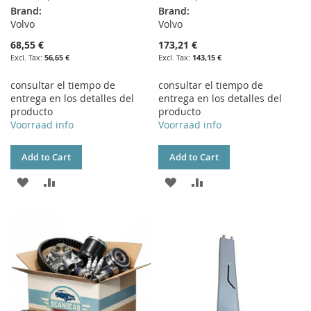
Brand:
Brand:
Volvo
Volvo
68,55 €
173,21 €
56,65 €
143,15 €
consultar el tiempo de
consultar el tiempo de
entrega en los detalles del
entrega en los detalles del
producto
producto
Voorraad info
Voorraad info
Add to Cart
Add to Cart
ADD
ADD
ADD
ADD
TO
TO
TO
TO
WISH
COMPARE
WISH
COMPARE
LIST
LIST