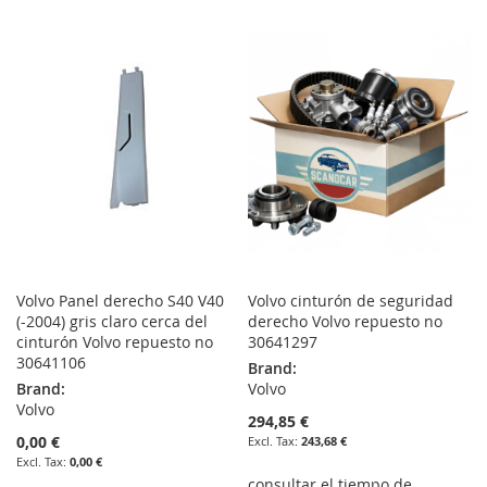
TO
TO
WISH
COMPARE
WISH
COMPARE
LIST
LIST
Volvo Panel derecho S40 V40
Volvo cinturón de seguridad
(-2004) gris claro cerca del
derecho Volvo repuesto no
cinturón Volvo repuesto no
30641297
30641106
Brand:
Brand:
Volvo
Volvo
294,85 €
0,00 €
243,68 €
0,00 €
consultar el tiempo de