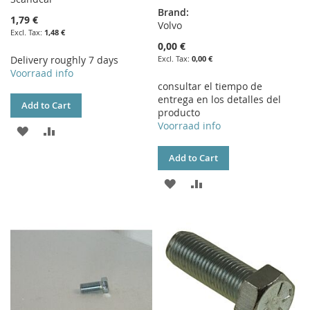
Brand:
1,79 €
Volvo
1,48 €
0,00 €
Delivery roughly 7 days
0,00 €
Voorraad info
consultar el tiempo de
entrega en los detalles del
Add to Cart
producto
Voorraad info
ADD
ADD
TO
TO
Add to Cart
WISH
COMPARE
ADD
ADD
LIST
TO
TO
WISH
COMPARE
LIST