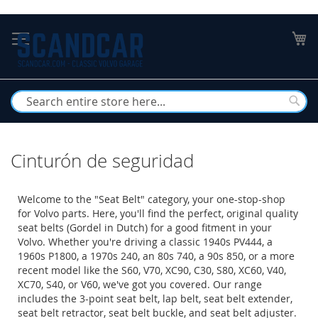
Skip
to
My
Content
Busc
Cinturón de seguridad
Welcome to the "Seat Belt" category, your one-stop-shop
for Volvo parts. Here, you'll find the perfect, original quality
seat belts (Gordel in Dutch) for a good fitment in your
Volvo. Whether you're driving a classic 1940s PV444, a
1960s P1800, a 1970s 240, an 80s 740, a 90s 850, or a more
recent model like the S60, V70, XC90, C30, S80, XC60, V40,
XC70, S40, or V60, we've got you covered. Our range
includes the 3-point seat belt, lap belt, seat belt extender,
seat belt retractor, seat belt buckle, and seat belt adjuster.