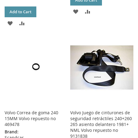
Add to Cart
ADD
ADD
Add to Cart
TO
TO
ADD
ADD
WISH
COMPARE
TO
TO
LIST
WISH
COMPARE
LIST
Volvo Correa de goma 240
Volvo Juego de cinturones de
15MM Volvo repuesto no
seguridad retráctiles 240+260
469478
265 asiento delantero 1981+
NML Volvo repuesto no
Brand:
9131838
Scandcar