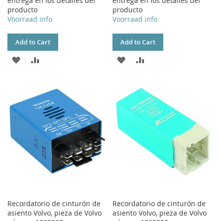
entrega en los detalles del
entrega en los detalles del
producto
producto
Voorraad info
Voorraad info
Add to Cart
Add to Cart
ADD
ADD
ADD
ADD
TO
TO
TO
TO
WISH
COMPARE
WISH
COMPARE
LIST
LIST
Recordatorio de cinturón de
Recordatorio de cinturón de
asiento Volvo, pieza de Volvo
asiento Volvo, pieza de Volvo