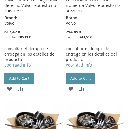
derecho Volvo repuesto no
izquierda Volvo repuesto no
30641299
30641301
Brand:
Brand:
Volvo
Volvo
612,42 €
294,85 €
506,13 €
243,68 €
consultar el tiempo de
consultar el tiempo de
entrega en los detalles del
entrega en los detalles del
producto
producto
Voorraad info
Voorraad info
Add to Cart
Add to Cart
ADD
ADD
ADD
ADD
TO
TO
TO
TO
WISH
COMPARE
WISH
COMPARE
LIST
LIST