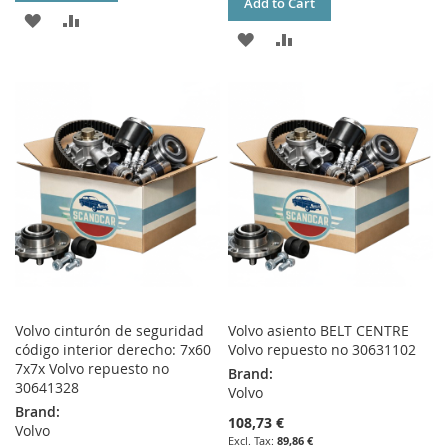
Add to Cart
ADD
ADD
ADD
ADD
TO
TO
TO
TO
WISH
COMPARE
WISH
COMPARE
LIST
LIST
Volvo cinturón de seguridad
Volvo asiento BELT CENTRE
código interior derecho: 7x60
Volvo repuesto no 30631102
7x7x Volvo repuesto no
Brand:
30641328
Volvo
Brand:
108,73 €
Volvo
89,86 €