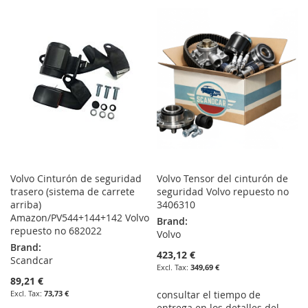
TO
TO
LIST
WISH
COMPARE
LIST
Volvo Cinturón de seguridad
Volvo Tensor del cinturón de
trasero (sistema de carrete
seguridad Volvo repuesto no
arriba)
3406310
Amazon/PV544+144+142 Volvo
Brand:
repuesto no 682022
Volvo
Brand:
423,12 €
Scandcar
349,69 €
89,21 €
73,73 €
consultar el tiempo de
entrega en los detalles del