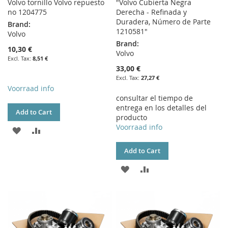
Volvo tornillo Volvo repuesto
"Volvo Cubierta Negra
no 1204775
Derecha - Refinada y
Duradera, Número de Parte
Brand:
1210581"
Volvo
Brand:
10,30 €
Volvo
8,51 €
33,00 €
27,27 €
Voorraad info
consultar el tiempo de
entrega en los detalles del
Add to Cart
producto
Voorraad info
ADD
ADD
TO
TO
Add to Cart
WISH
COMPARE
ADD
ADD
LIST
TO
TO
WISH
COMPARE
LIST