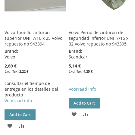
Volvo Tornillo cinturón
Volvo Perno de cinturón de
superior UNF 7/16 x 25 Volvo
seguridad inferior UNF 7/16 x
repuesto no 943394
32 Volvo repuesto no 943395
Brand:
Brand:
Volvo
Scandcar
2,69 €
5,14 €
2,22 €
4,25 €
consultar el tiempo de
entrega en los detalles del
Voorraad info
producto
Voorraad info
Add to Cart
ADD
ADD
Add to Cart
TO
TO
ADD
ADD
WISH
COMPARE