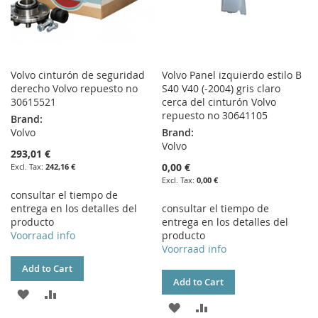
Volvo cinturón de seguridad
Volvo Panel izquierdo estilo B
derecho Volvo repuesto no
S40 V40 (-2004) gris claro
30615521
cerca del cinturón Volvo
repuesto no 30641105
Brand:
Volvo
Brand:
Volvo
293,01 €
0,00 €
242,16 €
0,00 €
consultar el tiempo de
entrega en los detalles del
consultar el tiempo de
producto
entrega en los detalles del
Voorraad info
producto
Voorraad info
Add to Cart
Add to Cart
ADD
ADD
ADD
ADD
TO
TO