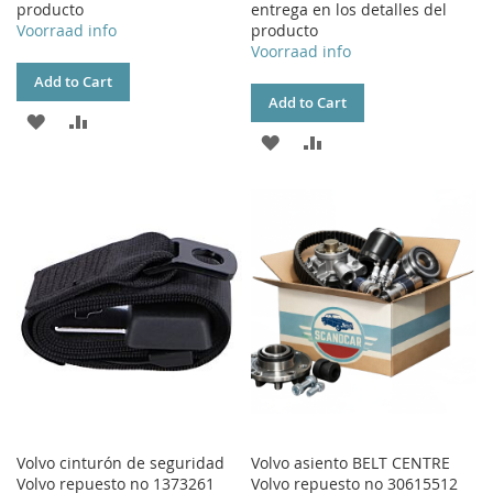
producto
entrega en los detalles del
Voorraad info
producto
Voorraad info
Add to Cart
Add to Cart
ADD
ADD
ADD
ADD
TO
TO
TO
TO
WISH
COMPARE
WISH
COMPARE
LIST
LIST
Volvo cinturón de seguridad
Volvo asiento BELT CENTRE
Volvo repuesto no 1373261
Volvo repuesto no 30615512