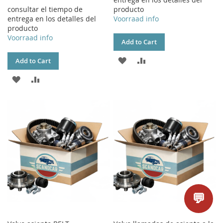
consultar el tiempo de
producto
entrega en los detalles del
Voorraad info
producto
Voorraad info
Add to Cart
ADD
ADD
Add to Cart
TO
TO
ADD
ADD
WISH
COMPARE
TO
TO
LIST
WISH
COMPARE
LIST
💬