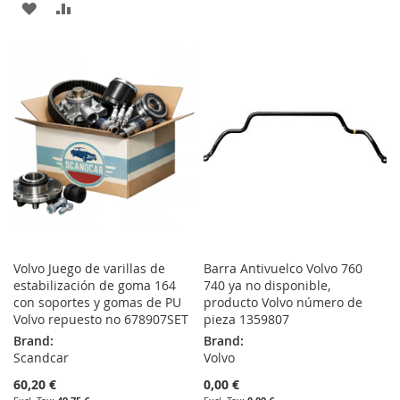
ADD
ADD
WISH
COMPARE
TO
TO
LIST
WISH
COMPARE
LIST
Volvo Juego de varillas de
Barra Antivuelco Volvo 760
estabilización de goma 164
740 ya no disponible,
con soportes y gomas de PU
producto Volvo número de
Volvo repuesto no 678907SET
pieza 1359807
Brand:
Brand:
Scandcar
Volvo
60,20 €
0,00 €