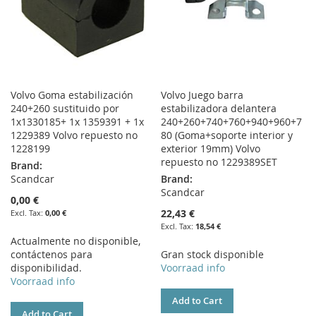
Volvo Goma estabilización
Volvo Juego barra
240+260 sustituido por
estabilizadora delantera
1x1330185+ 1x 1359391 + 1x
240+260+740+760+940+960+7
1229389 Volvo repuesto no
80 (Goma+soporte interior y
1228199
exterior 19mm) Volvo
repuesto no 1229389SET
Brand:
Scandcar
Brand:
Scandcar
0,00 €
22,43 €
0,00 €
18,54 €
Actualmente no disponible,
contáctenos para
Gran stock disponible
disponibilidad.
Voorraad info
Voorraad info
Add to Cart
Add to Cart