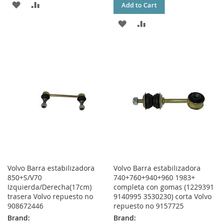
ADD
ADD
Add to Cart
TO
TO
ADD
ADD
WISH
COMPARE
TO
TO
LIST
WISH
COMPARE
LIST
Volvo Barra estabilizadora
Volvo Barra estabilizadora
850+S/V70
740+760+940+960 1983+
Izquierda/Derecha(17cm)
completa con gomas (1229391
trasera Volvo repuesto no
9140995 3530230) corta Volvo
908672446
repuesto no 9157725
Brand:
Brand: