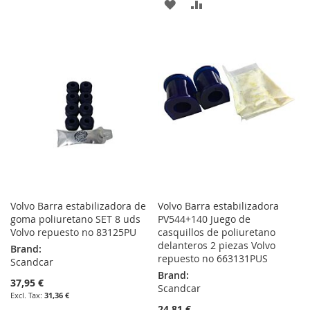
ADD
ADD
TO
TO
TO
TO
WISH
COMPARE
WISH
COMPARE
LIST
LIST
Volvo Barra estabilizadora de
Volvo Barra estabilizadora
goma poliuretano SET 8 uds
PV544+140 Juego de
Volvo repuesto no 83125PU
casquillos de poliuretano
delanteros 2 piezas Volvo
Brand:
repuesto no 663131PUS
Scandcar
Brand:
37,95 €
Scandcar
31,36 €
24,81 €