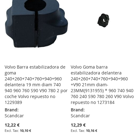
LIST
LIST
Volvo Barra estabilizadora de
Volvo Goma barra
goma
estabilizadora delantera
240+260+740+760+940+960
240+260+740+760+940+960
delantera 19 mm diam 740
+V90 21mm diam-
940 960 760 S90 V90 780 2 por
23MM(9131955) * 960 740 940
coche Volvo repuesto no
760 240 S90 780 260 V90 Volvo
1229389
repuesto no 1273184
Brand:
Brand:
Scandcar
Scandcar
12,22 €
12,29 €
10,10 €
10,16 €