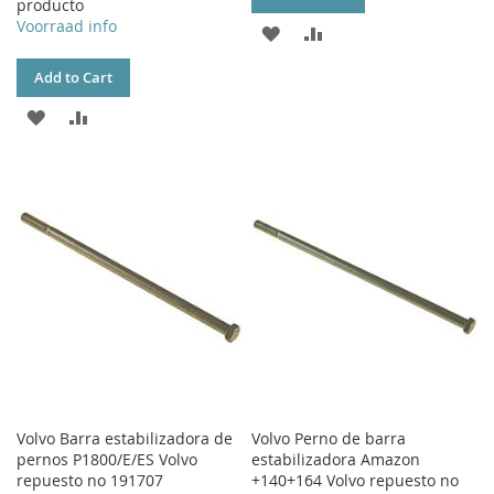
producto
Voorraad info
ADD
ADD
TO
TO
Add to Cart
WISH
COMPARE
ADD
ADD
LIST
TO
TO
WISH
COMPARE
LIST
Volvo Barra estabilizadora de
Volvo Perno de barra
pernos P1800/E/ES Volvo
estabilizadora Amazon
repuesto no 191707
+140+164 Volvo repuesto no