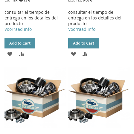
49,75 €
0,00 €
consultar el tiempo de
consultar el tiempo de
entrega en los detalles del
entrega en los detalles del
producto
producto
Voorraad info
Voorraad info
Add to Cart
Add to Cart
ADD
ADD
ADD
ADD
TO
TO
TO
TO
WISH
COMPARE
WISH
COMPARE
LIST
LIST