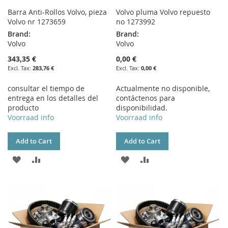
Barra Anti-Rollos Volvo, pieza
Volvo pluma Volvo repuesto
Volvo nr 1273659
no 1273992
Brand:
Brand:
Volvo
Volvo
343,35 €
0,00 €
283,76 €
0,00 €
consultar el tiempo de
Actualmente no disponible,
entrega en los detalles del
contáctenos para
producto
disponibilidad.
Voorraad info
Voorraad info
Add to Cart
Add to Cart
ADD
ADD
ADD
ADD
TO
TO
TO
TO
WISH
COMPARE
WISH
COMPARE
LIST
LIST