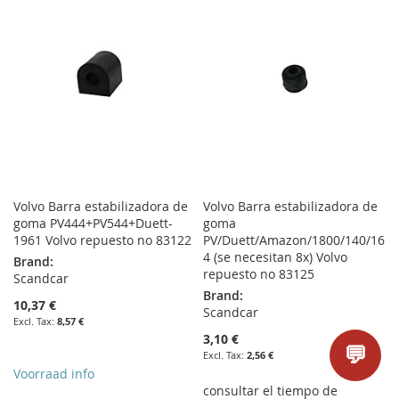
LIST
WISH
COMPARE
LIST
Volvo Barra estabilizadora de
Volvo Barra estabilizadora de
goma PV444+PV544+Duett-
goma
1961 Volvo repuesto no 83122
PV/Duett/Amazon/1800/140/16
4 (se necesitan 8x) Volvo
Brand:
repuesto no 83125
Scandcar
Brand:
10,37 €
Scandcar
8,57 €
3,10 €
💬
2,56 €
Voorraad info
consultar el tiempo de