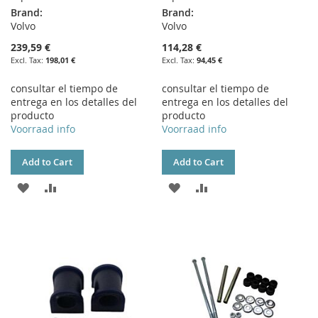
Brand:
Brand:
Volvo
Volvo
239,59 €
114,28 €
198,01 €
94,45 €
consultar el tiempo de
consultar el tiempo de
entrega en los detalles del
entrega en los detalles del
producto
producto
Voorraad info
Voorraad info
Add to Cart
Add to Cart
ADD
ADD
ADD
ADD
TO
TO
TO
TO
WISH
COMPARE
WISH
COMPARE
LIST
LIST