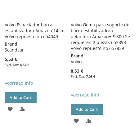
Volvo Espaciador barra
Volvo Goma para soporte de
estabilizadora Amazon 14cm
barra estabilizadora
Volvo repuesto no 654049
delantera Amazon+P1800 Se
requieren 2 piezas 653393
Brand:
Volvo repuesto no 657839
Scandcar
Brand:
5,53 €
Volvo
4,57 €
8,53 €
7,05 €
Voorraad info
Voorraad info
Add to Cart
ADD
ADD
Add to Cart
TO
TO
ADD
ADD
WISH
COMPARE
TO
TO