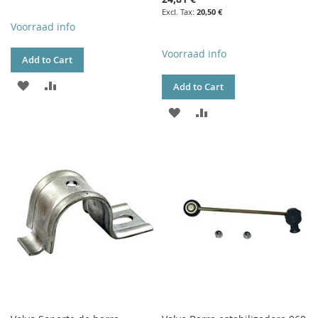
20,50 €
Voorraad info
Voorraad info
Add to Cart
ADD
ADD
Add to Cart
TO
TO
ADD
ADD
WISH
COMPARE
TO
TO
LIST
WISH
COMPARE
LIST