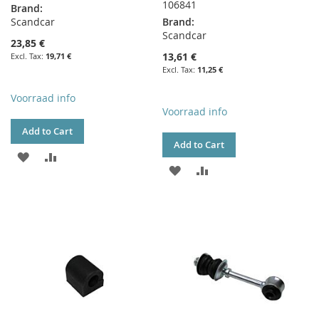
106841
Brand:
Scandcar
Brand:
Scandcar
23,85 €
13,61 €
19,71 €
11,25 €
Voorraad info
Voorraad info
Add to Cart
Add to Cart
ADD
ADD
ADD
ADD
TO
TO
TO
TO
WISH
COMPARE
WISH
COMPARE
LIST
LIST