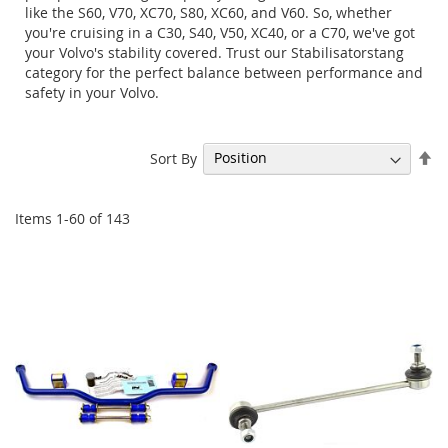
like the S60, V70, XC70, S80, XC60, and V60. So, whether
you're cruising in a C30, S40, V50, XC40, or a C70, we've got
your Volvo's stability covered. Trust our Stabilisatorstang
category for the perfect balance between performance and
safety in your Volvo.
Se
Sort By
De
Di
Items
1
-
60
of
143