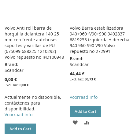
Volvo Anti roll barra de
Volvo Barra estabilizadora
horquilla delantera 140 25
940+960+V90+S90 9492837
mm con frente autobuses
6819253 izquierda + derecha
soportes y varillas de PU
940 960 S90 V90 Volvo
(675099 688225 1210292)
repuesto no 272991
Volvo repuesto no IPD100948
Brand:
Brand:
Scandcar
Scandcar
44,44 €
0,00 €
36,73 €
0,00 €
Actualmente no disponible,
Voorraad info
contáctenos para
disponibilidad.
Add to Cart
Voorraad info
ADD
ADD
Add to Cart
TO
TO