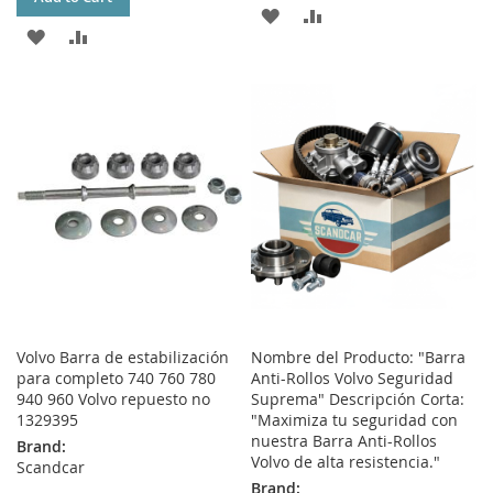
ADD
ADD
ADD
ADD
TO
TO
TO
TO
WISH
COMPARE
WISH
COMPARE
LIST
LIST
Volvo Barra de estabilización
Nombre del Producto: "Barra
para completo 740 760 780
Anti-Rollos Volvo Seguridad
940 960 Volvo repuesto no
Suprema" Descripción Corta:
1329395
"Maximiza tu seguridad con
nuestra Barra Anti-Rollos
Brand:
Volvo de alta resistencia."
Scandcar
Brand: