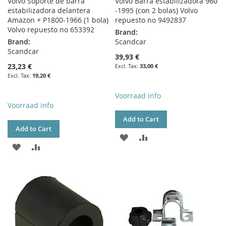
Volvo Soporte de barra
Volvo Barra estabilizadora 960
estabilizadora delantera
-1995 (con 2 bolas) Volvo
Amazon + P1800-1966 (1 bola)
repuesto no 9492837
Volvo repuesto no 653392
Brand:
Brand:
Scandcar
Scandcar
39,93 €
23,23 €
33,00 €
19,20 €
Voorraad info
Voorraad info
Add to Cart
Add to Cart
ADD
ADD
ADD
ADD
TO
TO
TO
TO
WISH
COMPARE
WISH
COMPARE
LIST
LIST