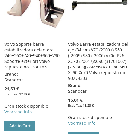
Volvo Soporte barra
Volvo Barra estabilizadora del
estabilizadora delantera
eje (34 cm) V70 (2000+) S60
240+260+740+940+960+V90
(-2009) S80 (-2006) V70n P26
Soporte exterior) Volvo
XC70 (2001+)XC90 (31201602)
repuesto no 1330185
(274303)(274456) V70 S80 S60
Xc90 Xc70 Volvo repuesto no
Brand:
90274303
Scandcar
Brand:
21,53 €
Scandcar
17,79 €
16,01 €
Gran stock disponible
13,23 €
Voorraad info
Gran stock disponible
Voorraad info
Add to Cart