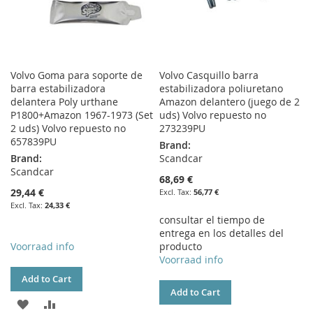
Volvo Goma para soporte de
Volvo Casquillo barra
barra estabilizadora
estabilizadora poliuretano
delantera Poly urthane
Amazon delantero (juego de 2
P1800+Amazon 1967-1973 (Set
uds) Volvo repuesto no
2 uds) Volvo repuesto no
273239PU
657839PU
Brand:
Brand:
Scandcar
Scandcar
68,69 €
29,44 €
56,77 €
24,33 €
consultar el tiempo de
entrega en los detalles del
Voorraad info
producto
Voorraad info
Add to Cart
Add to Cart
ADD
ADD