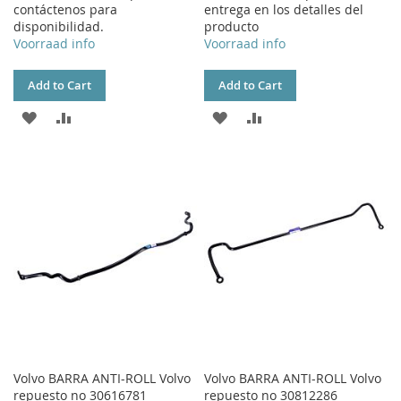
contáctenos para
entrega en los detalles del
disponibilidad.
producto
Voorraad info
Voorraad info
Add to Cart
Add to Cart
ADD
ADD
ADD
ADD
TO
TO
TO
TO
WISH
COMPARE
WISH
COMPARE
LIST
LIST
Volvo BARRA ANTI-ROLL Volvo
Volvo BARRA ANTI-ROLL Volvo
repuesto no 30616781
repuesto no 30812286