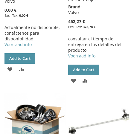
Volvo
Brand:
0,00 €
Volvo
0,00 €
452,27 €
Actualmente no disponible,
373,78 €
contáctenos para
disponibilidad.
consultar el tiempo de
Voorraad info
entrega en los detalles del
producto
Voorraad info
Add to Cart
ADD
ADD
Add to Cart
TO
TO
ADD
ADD
WISH
COMPARE
TO
TO
LIST
WISH
COMPARE
LIST