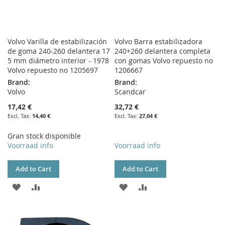
Volvo Varilla de estabilización
Volvo Barra estabilizadora
de goma 240-260 delantera 17
240+260 delantera completa
5 mm diámetro interior - 1978
con gomas Volvo repuesto no
Volvo repuesto no 1205697
1206667
Brand:
Brand:
Volvo
Scandcar
17,42 €
32,72 €
14,40 €
27,04 €
Gran stock disponible
Voorraad info
Voorraad info
Add to Cart
Add to Cart
ADD
ADD
ADD
ADD
TO
TO
TO
TO
WISH
COMPARE
WISH
COMPARE