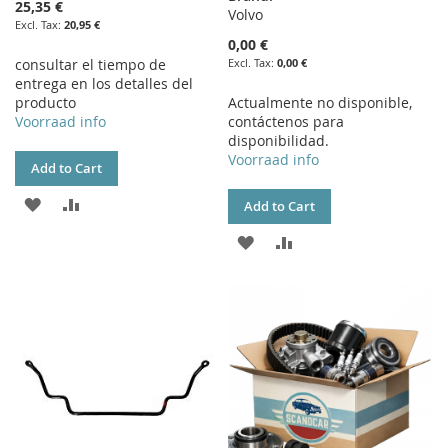
25,35 €
Volvo
20,95 €
0,00 €
consultar el tiempo de
0,00 €
entrega en los detalles del
producto
Actualmente no disponible,
Voorraad info
contáctenos para
disponibilidad.
Voorraad info
Add to Cart
ADD
ADD
Add to Cart
TO
TO
ADD
ADD
WISH
COMPARE
TO
TO
LIST
WISH
COMPARE
LIST