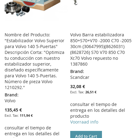
Nombre del Producto:
Volvo Barra estabilizadora
"Estabilizador Volvo Superior
850+S70+V70 -2000 C70 -2005
para Volvo 140 5-Puertas"
30cm (30647995)(8626031)
Descripción Corta: "Optimiza
(8628726) S70 V70 850 C70
tu conducción con nuestro
Xc70 Volvo repuesto no
estabilizador superior,
1387860
diseñado específicamente
Brand:
para Volvo 140 5-Puertas.
Scandcar
Número de pieza Volvo
32,08 €
1210292."
26,51 €
Brand:
Volvo
consultar el tiempo de
135,45 €
entrega en los detalles del
111,94 €
producto
Voorraad info
consultar el tiempo de
entrega en los detalles del
Add to Cart