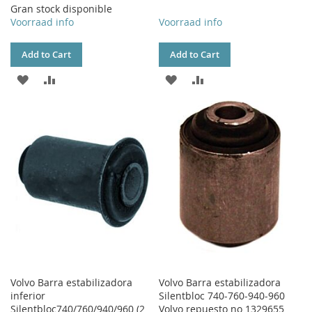
Gran stock disponible
Voorraad info
Voorraad info
Add to Cart
Add to Cart
ADD
ADD
ADD
ADD
TO
TO
TO
TO
WISH
COMPARE
WISH
COMPARE
LIST
LIST
Volvo Barra estabilizadora
Volvo Barra estabilizadora
inferior
Silentbloc 740-760-940-960
Silentbloc740/760/940/960 (2
Volvo repuesto no 1329655