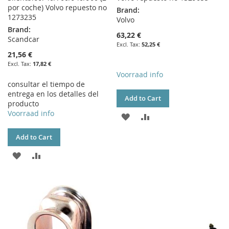
por coche) Volvo repuesto no
Brand:
1273235
Volvo
Brand:
63,22 €
Scandcar
52,25 €
21,56 €
17,82 €
Voorraad info
consultar el tiempo de
entrega en los detalles del
Add to Cart
producto
Voorraad info
ADD
ADD
TO
TO
Add to Cart
WISH
COMPARE
ADD
ADD
LIST
TO
TO
WISH
COMPARE
LIST