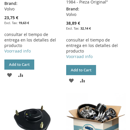
1984 - Pieza Original"
Brand:
Volvo
Brand:
Volvo
23,75 €
38,89 €
19,63 €
32,14 €
consultar el tiempo de
entrega en los detalles del
consultar el tiempo de
producto
entrega en los detalles del
Voorraad info
producto
Voorraad info
Add to Cart
Add to Cart
ADD
ADD
ADD
ADD
TO
TO
TO
TO
WISH
COMPARE
WISH
COMPARE
LIST
LIST