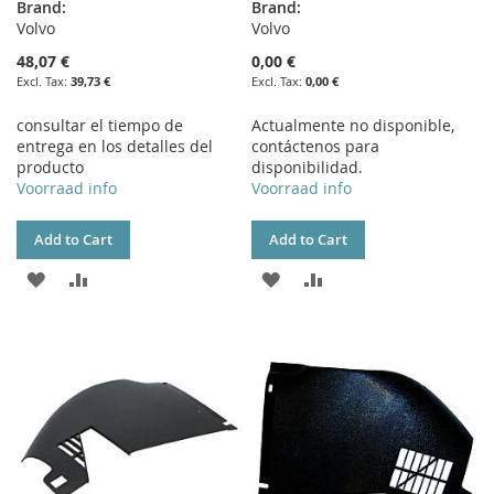
Brand:
Brand:
Volvo
Volvo
48,07 €
0,00 €
39,73 €
0,00 €
consultar el tiempo de
Actualmente no disponible,
entrega en los detalles del
contáctenos para
producto
disponibilidad.
Voorraad info
Voorraad info
Add to Cart
Add to Cart
ADD
ADD
ADD
ADD
TO
TO
TO
TO
WISH
COMPARE
WISH
COMPARE
LIST
LIST