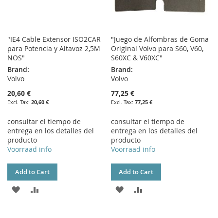
"IE4 Cable Extensor ISO2CAR
"Juego de Alfombras de Goma
para Potencia y Altavoz 2,5M
Original Volvo para S60, V60,
NOS"
S60XC & V60XC"
Brand:
Brand:
Volvo
Volvo
20,60 €
77,25 €
20,60 €
77,25 €
consultar el tiempo de
consultar el tiempo de
entrega en los detalles del
entrega en los detalles del
producto
producto
Voorraad info
Voorraad info
Add to Cart
Add to Cart
ADD
ADD
ADD
ADD
TO
TO
TO
TO