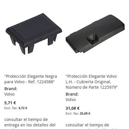
TO
TO
TO
TO
WISH
COMPARE
WISH
COMPARE
LIST
LIST
"Protección Elegante Negra
"Protección Elegante Volvo
para Volvo - Ref. 1224588"
L.H. - Cubierta Original,
Número de Parte 1225979"
Brand:
Volvo
Brand:
Volvo
5,71 €
31,08 €
4,72 €
25,69 €
consultar el tiempo de
entrega en los detalles del
consultar el tiempo de