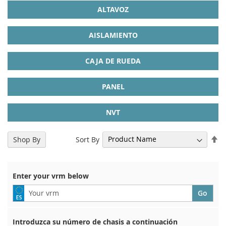
ALTAVOZ
AISLAMIENTO
CAJA DE RUEDA
PANEL
NVT
Se
Sort By
Shop By
De
Di
Enter your vrm below
Introduzca su número de chasis a continuación