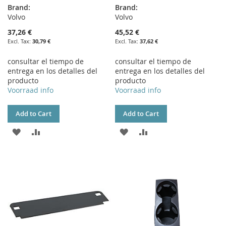
Brand:
Brand:
Volvo
Volvo
37,26 €
45,52 €
30,79 €
37,62 €
consultar el tiempo de
consultar el tiempo de
entrega en los detalles del
entrega en los detalles del
producto
producto
Voorraad info
Voorraad info
Add to Cart
Add to Cart
ADD
ADD
ADD
ADD
TO
TO
TO
TO
WISH
COMPARE
WISH
COMPARE
LIST
LIST