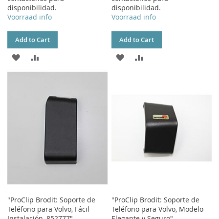
disponibilidad.
disponibilidad.
Voorraad info
Voorraad info
Add to Cart
Add to Cart
ADD
ADD
ADD
ADD
TO
TO
TO
TO
WISH
COMPARE
WISH
COMPARE
LIST
LIST
"ProClip Brodit: Soporte de
"ProClip Brodit: Soporte de
Teléfono para Volvo, Fácil
Teléfono para Volvo, Modelo
Instalación, 852777"
Elegante y Seguro"