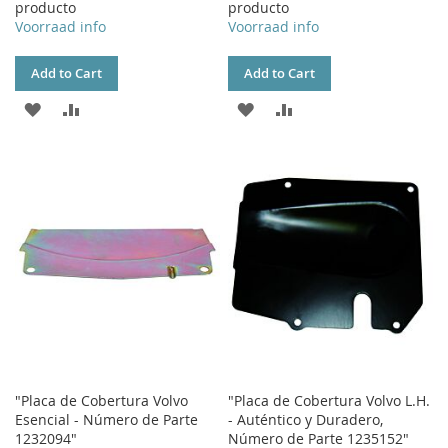
producto
producto
Voorraad info
Voorraad info
Add to Cart
Add to Cart
ADD
ADD
ADD
ADD
TO
TO
TO
TO
WISH
COMPARE
WISH
COMPARE
LIST
LIST
"Placa de Cobertura Volvo
"Placa de Cobertura Volvo L.H.
Esencial - Número de Parte
- Auténtico y Duradero,
1232094"
Número de Parte 1235152"