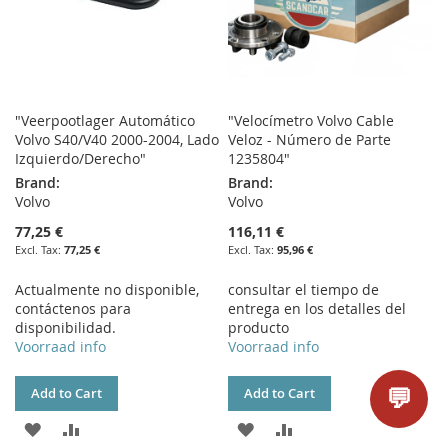
"Veerpootlager Automático
"Velocímetro Volvo Cable
Volvo S40/V40 2000-2004, Lado
Veloz - Número de Parte
Izquierdo/Derecho"
1235804"
Brand:
Brand:
Volvo
Volvo
77,25 €
116,11 €
77,25 €
95,96 €
Actualmente no disponible,
consultar el tiempo de
contáctenos para
entrega en los detalles del
disponibilidad.
producto
Voorraad info
Voorraad info
💬
Add to Cart
Add to Cart
ADD
ADD
ADD
ADD