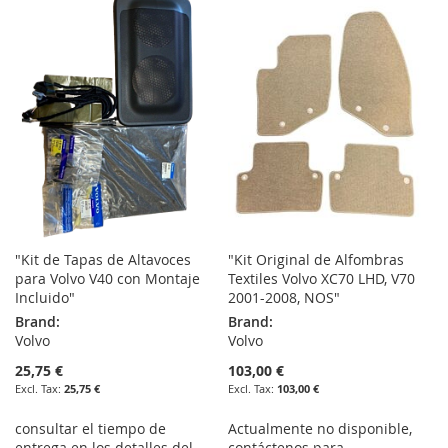
TO
TO
WISH
COMPARE
WISH
COMPARE
LIST
LIST
"Kit de Tapas de Altavoces
"Kit Original de Alfombras
para Volvo V40 con Montaje
Textiles Volvo XC70 LHD, V70
Incluido"
2001-2008, NOS"
Brand:
Brand:
Volvo
Volvo
25,75 €
103,00 €
25,75 €
103,00 €
consultar el tiempo de
Actualmente no disponible,
entrega en los detalles del
contáctenos para