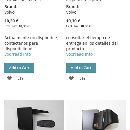
Brand:
Brand:
Volvo
Volvo
10,30 €
10,30 €
10,30 €
10,30 €
Actualmente no disponible,
consultar el tiempo de
contáctenos para
entrega en los detalles del
disponibilidad.
producto
Voorraad info
Voorraad info
Add to Cart
Add to Cart
ADD
ADD
ADD
ADD
TO
TO
TO
TO
WISH
COMPARE
WISH
COMPARE
LIST
LIST