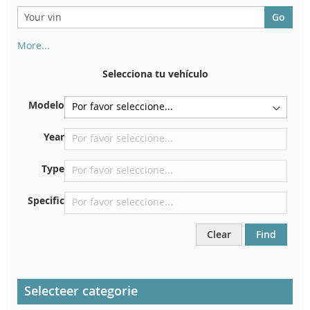
More...
Su número de chasis se encuentra en el reverso de su
certificado de registro. Y también en el coche.
Selecciona tu vehículo
En la placa inferior del asiento delantero derecho
Modelo
Centrar contra el mamparo debajo del capó.
Justo en el compartimento del motor.
Year
Cerca del parabrisas, en el tablero.
Type
En el pilar de la puerta trasera derecha
Specific
Clear
Find
Selecteer categorie