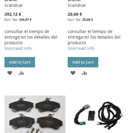
Scandcar
Scandcar
392,12 €
20,60 €
324,07 €
20,60 €
consultar el tiempo de
consultar el tiempo de
entrega en los detalles del
entrega en los detalles del
producto
producto
Voorraad info
Voorraad info
Add to Cart
Add to Cart
ADD
ADD
ADD
ADD
TO
TO
TO
TO
WISH
COMPARE
WISH
COMPARE
LIST
LIST