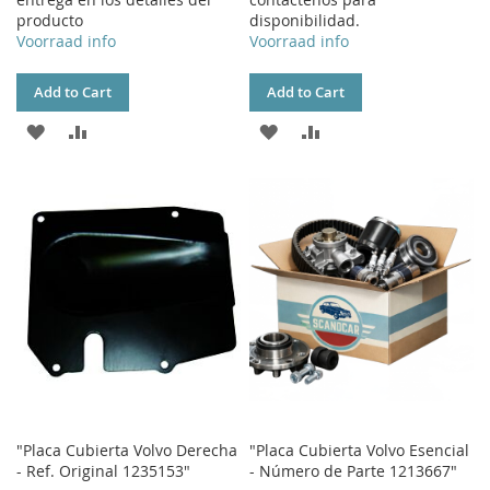
producto
disponibilidad.
Voorraad info
Voorraad info
Add to Cart
Add to Cart
ADD
ADD
ADD
ADD
TO
TO
TO
TO
WISH
COMPARE
WISH
COMPARE
LIST
LIST
"Placa Cubierta Volvo Derecha
"Placa Cubierta Volvo Esencial
- Ref. Original 1235153"
- Número de Parte 1213667"