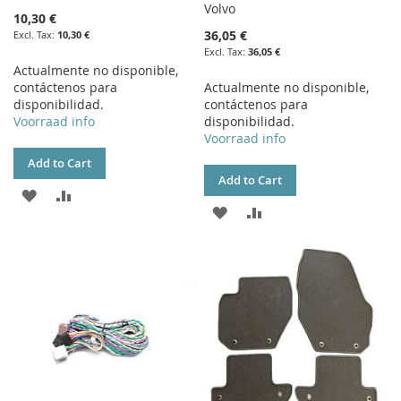
Volvo
10,30 €
36,05 €
10,30 €
36,05 €
Actualmente no disponible,
contáctenos para
Actualmente no disponible,
disponibilidad.
contáctenos para
Voorraad info
disponibilidad.
Voorraad info
Add to Cart
Add to Cart
ADD
ADD
ADD
ADD
TO
TO
TO
TO
WISH
COMPARE
WISH
COMPARE
LIST
LIST