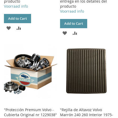
producto
entrega en los detalles del
Voorraad info
producto
Voorraad info
Add to Cart
Add to Cart
ADD
ADD
ADD
ADD
TO
TO
TO
TO
WISH
COMPARE
WISH
COMPARE
LIST
LIST
"Protección Premium Volvo -
"Rejilla de Altavoz Volvo
Cubierta Original nr 1229038"
Marrón 240 260 Interior 1975-