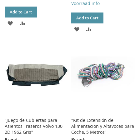
Voorraad info
Add to Cart
Add to Cart
ADD
ADD
ADD
ADD
TO
TO
TO
TO
WISH
COMPARE
WISH
COMPARE
LIST
LIST
"Juego de Cubiertas para
"Kit de Extensión de
Asientos Traseros Volvo 130
Alimentación y Altavoces para
2D 1962 Gris"
Coche, 5 Metros"
Brand:
Brand: