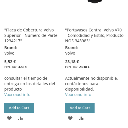
"Placa de Cobertura Volvo
"Portavasos Central Volvo V70
Superior - Número de Parte
- Comodidad y Estilo, Producto
1234217"
NOS 343983"
Brand:
Brand:
Volvo
Volvo
5,52 €
23,18 €
4,56 €
23,18 €
consultar el tiempo de
Actualmente no disponible,
entrega en los detalles del
contáctenos para
producto
disponibilidad.
Voorraad info
Voorraad info
Add to Cart
Add to Cart
ADD
ADD
ADD
ADD
TO
TO
TO
TO