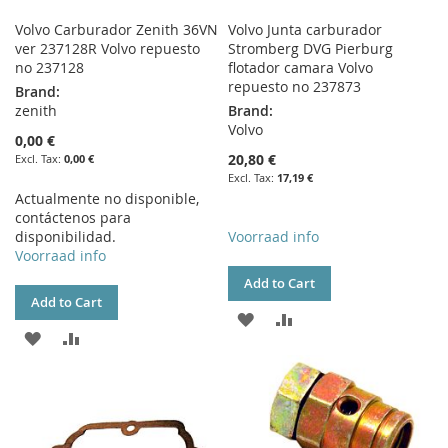
Volvo Carburador Zenith 36VN
Volvo Junta carburador
ver 237128R Volvo repuesto
Stromberg DVG Pierburg
no 237128
flotador camara Volvo
repuesto no 237873
Brand:
zenith
Brand:
Volvo
0,00 €
20,80 €
0,00 €
17,19 €
Actualmente no disponible,
contáctenos para
disponibilidad.
Voorraad info
Voorraad info
Add to Cart
Add to Cart
ADD
ADD
ADD
ADD
TO
TO
TO
TO
WISH
COMPARE
WISH
COMPARE
LIST
LIST