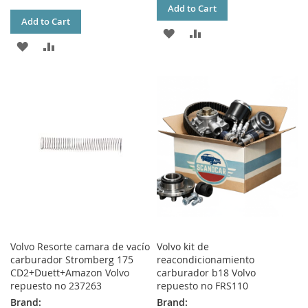
Add to Cart
Add to Cart
ADD
ADD
ADD
ADD
TO
TO
TO
TO
WISH
COMPARE
WISH
COMPARE
LIST
LIST
Volvo Resorte camara de vacío
Volvo kit de
carburador Stromberg 175
reacondicionamiento
CD2+Duett+Amazon Volvo
carburador b18 Volvo
repuesto no 237263
repuesto no FRS110
Brand:
Brand: