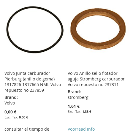
WISH
COMPARE
WISH
COMPARE
LIST
LIST
Volvo Junta carburador
Volvo Anillo sello flotador
Pierburg (anillo de goma)
aguja Stromberg carburador
1317826 1317665 NML Volvo
Volvo repuesto no 237311
repuesto no 237859
Brand:
Brand:
stromberg
Volvo
1,61 €
0,00 €
1,33 €
0,00 €
consultar el tiempo de
Voorraad info