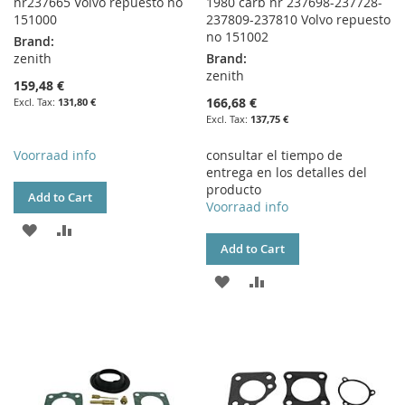
nr237665 Volvo repuesto no
1980 carb nr 237698-237728-
151000
237809-237810 Volvo repuesto
no 151002
Brand:
zenith
Brand:
zenith
159,48 €
166,68 €
131,80 €
137,75 €
Voorraad info
consultar el tiempo de
entrega en los detalles del
producto
Add to Cart
Voorraad info
ADD
ADD
Add to Cart
TO
TO
ADD
ADD
WISH
COMPARE
TO
TO
LIST
WISH
COMPARE
LIST