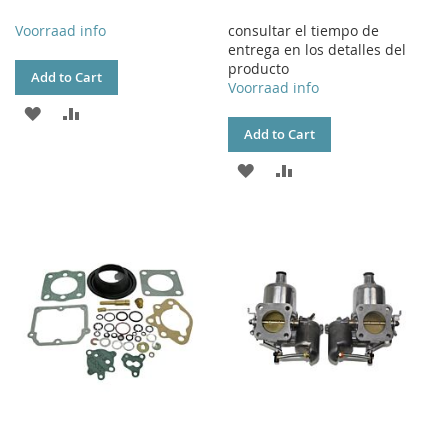
Voorraad info
consultar el tiempo de
entrega en los detalles del
producto
Add to Cart
Voorraad info
ADD
ADD
Add to Cart
TO
TO
ADD
ADD
WISH
COMPARE
TO
TO
LIST
WISH
COMPARE
LIST