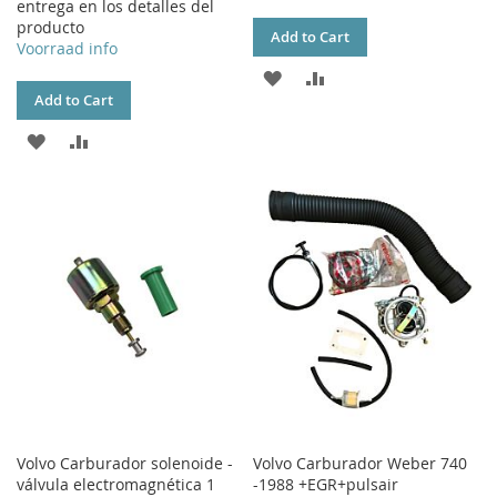
entrega en los detalles del
producto
Add to Cart
Voorraad info
ADD
ADD
Add to Cart
TO
TO
ADD
ADD
WISH
COMPARE
TO
TO
LIST
WISH
COMPARE
LIST
Volvo Carburador solenoide -
Volvo Carburador Weber 740
válvula electromagnética 1
-1988 +EGR+pulsair