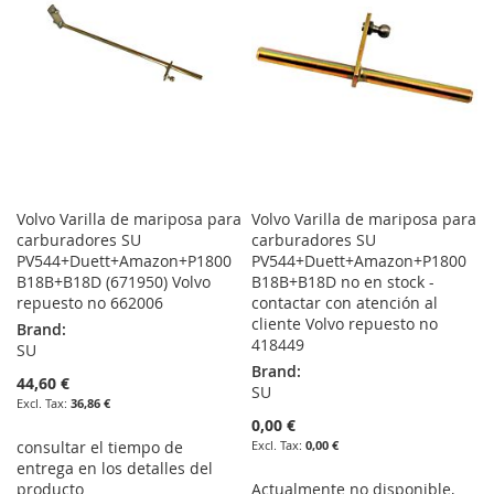
LIST
Volvo Varilla de mariposa para
Volvo Varilla de mariposa para
carburadores SU
carburadores SU
PV544+Duett+Amazon+P1800
PV544+Duett+Amazon+P1800
B18B+B18D (671950) Volvo
B18B+B18D no en stock -
repuesto no 662006
contactar con atención al
cliente Volvo repuesto no
Brand:
418449
SU
Brand:
44,60 €
SU
36,86 €
0,00 €
consultar el tiempo de
0,00 €
entrega en los detalles del
producto
Actualmente no disponible,