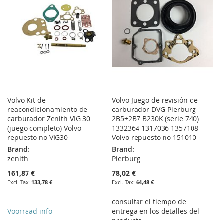
LIST
Volvo Kit de
Volvo Juego de revisión de
reacondicionamiento de
carburador DVG-Pierburg
carburador Zenith VIG 30
2B5+2B7 B230K (serie 740)
(juego completo) Volvo
1332364 1317036 1357108
repuesto no VIG30
Volvo repuesto no 151010
Brand:
Brand:
zenith
Pierburg
161,87 €
78,02 €
133,78 €
64,48 €
consultar el tiempo de
Voorraad info
entrega en los detalles del