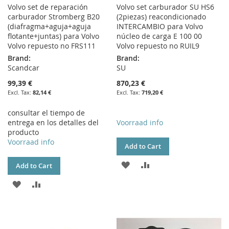
Volvo set de reparación
Volvo set carburador SU HS6
carburador Stromberg B20
(2piezas) reacondicionado
(diafragma+aguja+aguja
INTERCAMBIO para Volvo
flotante+juntas) para Volvo
núcleo de carga E 100 00
Volvo repuesto no FRS111
Volvo repuesto no RUIL9
Brand:
Brand:
Scandcar
SU
99,39 €
870,23 €
82,14 €
719,20 €
consultar el tiempo de
entrega en los detalles del
Voorraad info
producto
Voorraad info
Add to Cart
ADD
ADD
Add to Cart
TO
TO
ADD
ADD
WISH
COMPARE
TO
TO
LIST
WISH
COMPARE