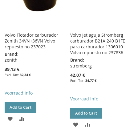
Volvo Flotador carburador
Volvo Jet aguja Stromberg
Zenith 34VN+36VN Volvo
carburador B21A 240 B1FE
repuesto no 237023
para carburador 1306010
Volvo repuesto no 237836
Brand:
zenith
Brand:
stromberg
39,13 €
42,07 €
32,34 €
34,77 €
Voorraad info
Voorraad info
Add to Cart
Add to Cart
ADD
ADD
ADD
ADD
TO
TO
TO
TO