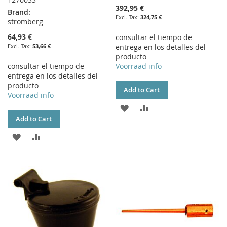
392,95 €
Brand:
324,75 €
stromberg
64,93 €
consultar el tiempo de
53,66 €
entrega en los detalles del
producto
consultar el tiempo de
Voorraad info
entrega en los detalles del
producto
Add to Cart
Voorraad info
ADD
ADD
Add to Cart
TO
TO
ADD
ADD
WISH
COMPARE
TO
TO
LIST
WISH
COMPARE
LIST