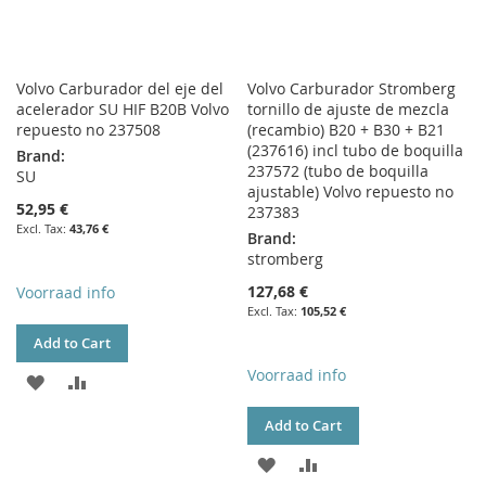
Volvo Carburador del eje del
Volvo Carburador Stromberg
acelerador SU HIF B20B Volvo
tornillo de ajuste de mezcla
repuesto no 237508
(recambio) B20 + B30 + B21
(237616) incl tubo de boquilla
Brand:
237572 (tubo de boquilla
SU
ajustable) Volvo repuesto no
52,95 €
237383
43,76 €
Brand:
stromberg
127,68 €
Voorraad info
105,52 €
Add to Cart
Voorraad info
ADD
ADD
TO
TO
Add to Cart
WISH
COMPARE
ADD
ADD