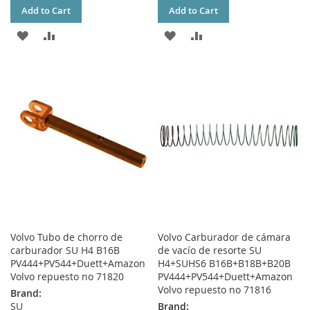
Add to Cart
Add to Cart
ADD
ADD
ADD
ADD
TO
TO
TO
TO
WISH
COMPARE
WISH
COMPARE
LIST
LIST
Volvo Tubo de chorro de
Volvo Carburador de cámara
carburador SU H4 B16B
de vacío de resorte SU
PV444+PV544+Duett+Amazon
H4+SUHS6 B16B+B18B+B20B
Volvo repuesto no 71820
PV444+PV544+Duett+Amazon
Volvo repuesto no 71816
Brand:
SU
Brand: