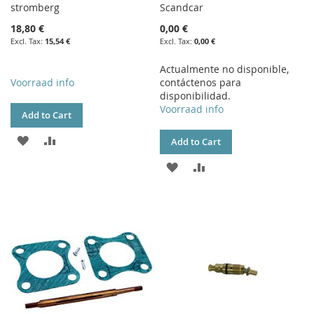
stromberg
Scandcar
18,80 €
0,00 €
15,54 €
0,00 €
Actualmente no disponible,
Voorraad info
contáctenos para
disponibilidad.
Voorraad info
Add to Cart
ADD
ADD
Add to Cart
TO
TO
ADD
ADD
WISH
COMPARE
TO
TO
LIST
WISH
COMPARE
LIST