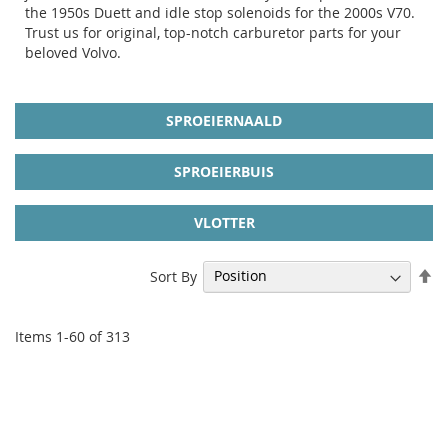
the 1950s Duett and idle stop solenoids for the 2000s V70.
Trust us for original, top-notch carburetor parts for your
beloved Volvo.
SPROEIERNAALD
SPROEIERBUIS
VLOTTER
Se
Sort By
De
Di
Items
1
-
60
of
313