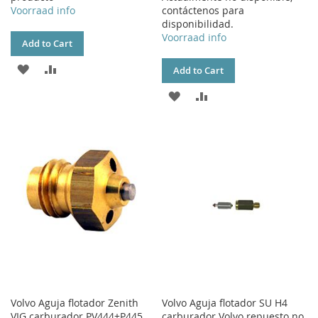
Voorraad info
contáctenos para
disponibilidad.
Voorraad info
Add to Cart
ADD
ADD
Add to Cart
TO
TO
ADD
ADD
WISH
COMPARE
TO
TO
LIST
WISH
COMPARE
LIST
Volvo Aguja flotador Zenith
Volvo Aguja flotador SU H4
VIG carburador PV444+P445
carburador Volvo repuesto no