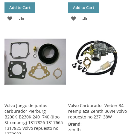
Add to Cart
Add to Cart
ADD
ADD
ADD
ADD
TO
TO
TO
TO
WISH
COMPARE
WISH
COMPARE
LIST
LIST
Volvo Juego de juntas
Volvo Carburador Weber 34
carburador Pierburg
reemplaza Zenith 36VN Volvo
B200K_B230K 240+740 (tipo
repuesto no 237138W
Stromberg) 1317826 1317665
Brand:
1317825 Volvo repuesto no
zenith
1270033