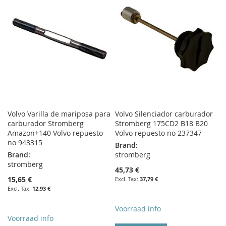
WISH
COMPARE
WISH
COMPARE
LIST
LIST
Volvo Varilla de mariposa para
Volvo Silenciador carburador
carburador Stromberg
Stromberg 175CD2 B18 B20
Amazon+140 Volvo repuesto
Volvo repuesto no 237347
no 943315
Brand:
Brand:
stromberg
stromberg
45,73 €
15,65 €
37,79 €
12,93 €
Voorraad info
Voorraad info