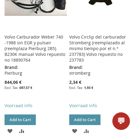
Volvo Carburador Weber 740
Volvo Circlip del carburador
-1988 sin EGR y pulsair
Stromberg (reemplazado al
(reemplaza Pierburg 2B5)
mismo tiempo por el n.°
B230K manual Volvo repuesto
237783) Volvo repuesto no
no 18890764
237783
Brand:
Brand:
Pierburg
stromberg
844,06 €
2,34 €
697,57 €
1,93 €
Voorraad info
Voorraad info
💬
Add to Cart
Add to Cart
ADD
ADD
ADD
ADD