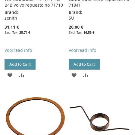
B4B Volvo repuesto no 71710
71841
Brand:
Brand:
zenith
SU
31,11 €
20,00 €
25,71 €
16,53 €
Voorraad info
Voorraad info
Add to Cart
Add to Cart
ADD
ADD
ADD
ADD
TO
TO
TO
TO
WISH
COMPARE
WISH
COMPARE
LIST
LIST