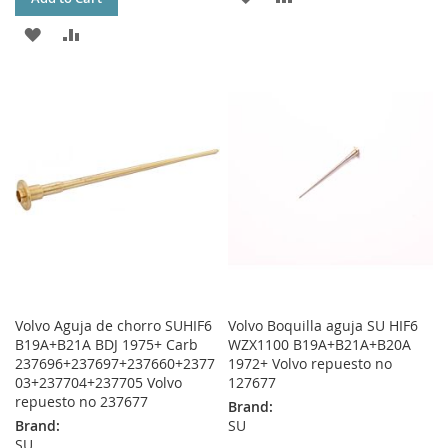
TO
TO
ADD
ADD
WISH
COMPARE
TO
TO
LIST
WISH
COMPARE
LIST
Volvo Aguja de chorro SUHIF6
Volvo Boquilla aguja SU HIF6
B19A+B21A BDJ 1975+ Carb
WZX1100 B19A+B21A+B20A
237696+237697+237660+2377
1972+ Volvo repuesto no
03+237704+237705 Volvo
127677
repuesto no 237677
Brand:
Brand:
SU
SU