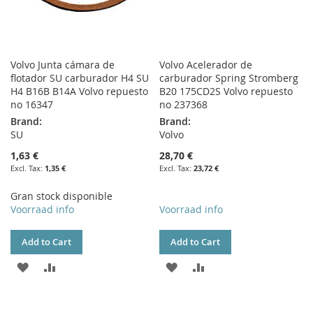
Volvo Junta cámara de
Volvo Acelerador de
flotador SU carburador H4 SU
carburador Spring Stromberg
H4 B16B B14A Volvo repuesto
B20 175CD2S Volvo repuesto
no 16347
no 237368
Brand:
Brand:
SU
Volvo
1,63 €
28,70 €
1,35 €
23,72 €
Gran stock disponible
Voorraad info
Voorraad info
Add to Cart
Add to Cart
ADD
ADD
ADD
ADD
TO
TO
TO
TO