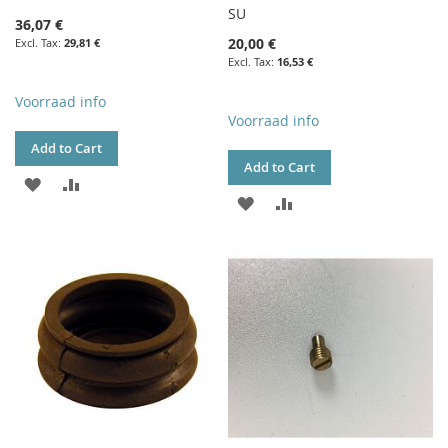
SU
36,07 €
20,00 €
29,81 €
16,53 €
Voorraad info
Voorraad info
Add to Cart
Add to Cart
ADD
ADD
ADD
ADD
TO
TO
TO
TO
WISH
COMPARE
WISH
COMPARE
LIST
LIST