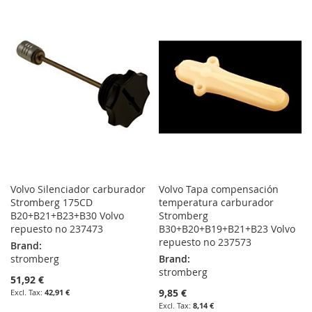
LIST
TO
TO
WISH
COMPARE
LIST
Volvo Silenciador carburador
Volvo Tapa compensación
Stromberg 175CD
temperatura carburador
B20+B21+B23+B30 Volvo
Stromberg
repuesto no 237473
B30+B20+B19+B21+B23 Volvo
repuesto no 237573
Brand:
stromberg
Brand:
stromberg
51,92 €
9,85 €
42,91 €
8,14 €