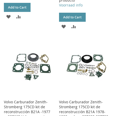
producto
Voorraad info
Add to Cart
ADD
ADD
Add to Cart
TO
TO
ADD
ADD
WISH
COMPARE
TO
TO
LIST
WISH
COMPARE
LIST
Volvo Carburador Zenith-
Volvo Carburador Zenith-
Stromberg 175CD kit de
Stromberg 175CD kit de
reconstrucción B21A -1977
reconstrucción B21A 1978-