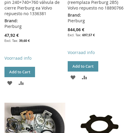
pin 240+740+760 válvula de
(reemplaza Pierburg 2B5)
cierre Pierburg ea Volvo
Volvo repuesto no 18890766
repuesto no 1336381
Brand:
Brand:
Pierburg
Pierburg
844,06 €
47,92 €
697,57 €
39,60 €
Voorraad info
Voorraad info
Add to Cart
Add to Cart
ADD
ADD
ADD
ADD
TO
TO
TO
TO
WISH
COMPARE
WISH
COMPARE
LIST
LIST