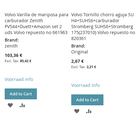
Volvo Varilla de mariposa para
Volvo Tornillo chorro aguja SU
carburador Zenith
H4+SUHS6+carburador
PV544+Duett+Amazon set 2
Stromberg SUHS6+Stromberg
uds Volvo repuesto no 661963
175(237010) Volvo repuesto no
820361
Brand:
zenith
Brand:
Original
103,36 €
2,67 €
85,42 €
2,21 €
Voorraad info
Voorraad info
Add to Cart
Add to Cart
ADD
ADD
ADD
ADD
TO
TO
TO
TO
WISH
COMPARE
WISH
COMPARE
LIST