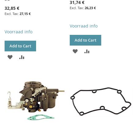
31,74 €
32,85 €
26,23 €
27,15 €
Voorraad info
Voorraad info
Add to Cart
Add to Cart
ADD
ADD
ADD
ADD
TO
TO
TO
TO
WISH
COMPARE
WISH
COMPARE
LIST
LIST