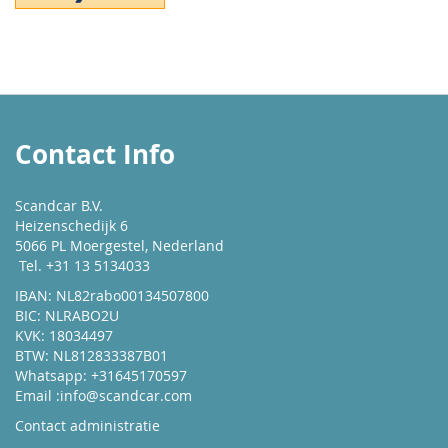
Contact Info
Scandcar B.V.
Heizenschedijk 6
5066 PL Moergestel, Nederland
Tel. +31 13 5134033
IBAN: NL82rabo00134507800
BIC: NLRABO2U
KVK: 18034497
BTW: NL812833387B01
Whatsapp: +31645170597
Email :
info@scandcar.com
Contact administratie