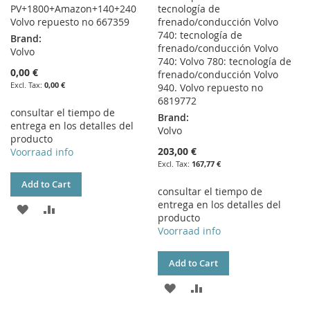
PV+1800+Amazon+140+240
tecnología de
Volvo repuesto no 667359
frenado/conducción Volvo
740: tecnología de
Brand:
frenado/conducción Volvo
Volvo
740: Volvo 780: tecnología de
0,00 €
frenado/conducción Volvo
0,00 €
940. Volvo repuesto no
6819772
consultar el tiempo de
Brand:
entrega en los detalles del
Volvo
producto
203,00 €
Voorraad info
167,77 €
Add to Cart
consultar el tiempo de
entrega en los detalles del
ADD
ADD
producto
Voorraad info
TO
TO
WISH
COMPARE
Add to Cart
LIST
ADD
ADD