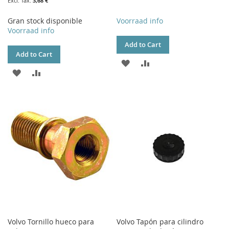
3,68 €
Gran stock disponible
Voorraad info
Voorraad info
Add to Cart
Add to Cart
ADD
ADD
ADD
ADD
TO
TO
TO
TO
WISH
COMPARE
WISH
COMPARE
LIST
LIST
Volvo Tornillo hueco para
Volvo Tapón para cilindro