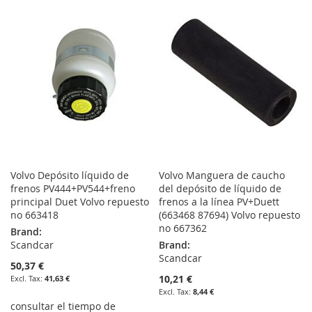
WISH
COMPARE
WISH
COMPARE
LIST
LIST
Volvo Depósito líquido de
Volvo Manguera de caucho
frenos PV444+PV544+freno
del depósito de líquido de
principal Duet Volvo repuesto
frenos a la línea PV+Duett
no 663418
(663468 87694) Volvo repuesto
no 667362
Brand:
Scandcar
Brand:
Scandcar
50,37 €
10,21 €
41,63 €
8,44 €
consultar el tiempo de