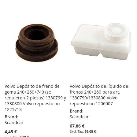
WISH
COMPARE
TO
TO
LIST
WISH
COMPARE
LIST
Volvo Depósito de freno de
Volvo Depósito de líquido de
goma 240+260+740 (se
frenos 240+260 para art.
requieren 2 piezas) 1330799 y
1330799/1330800 Volvo
1330800 Volvo repuesto no
repuesto no 1206007
1221713
Brand:
Brand:
Scandcar
Scandcar
67,86 €
4,45 €
56,08 €