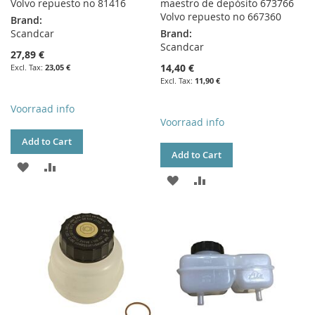
Volvo repuesto no 81416
maestro de depósito 673766
Volvo repuesto no 667360
Brand:
Scandcar
Brand:
Scandcar
27,89 €
14,40 €
23,05 €
11,90 €
Voorraad info
Voorraad info
Add to Cart
Add to Cart
ADD
ADD
ADD
ADD
TO
TO
TO
TO
WISH
COMPARE
WISH
COMPARE
LIST
LIST