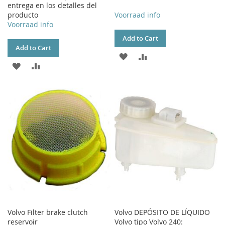
entrega en los detalles del
producto
Voorraad info
Voorraad info
Add to Cart
Add to Cart
ADD
ADD
ADD
ADD
TO
TO
TO
TO
WISH
COMPARE
WISH
COMPARE
LIST
LIST
Volvo Filter brake clutch
Volvo DEPÓSITO DE LÍQUIDO
reservoir
Volvo tipo Volvo 240: