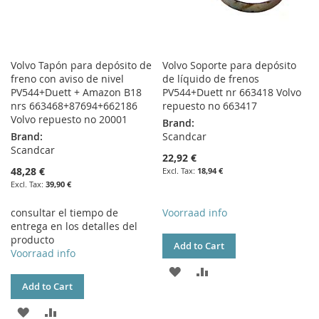
Volvo Tapón para depósito de
Volvo Soporte para depósito
freno con aviso de nivel
de líquido de frenos
PV544+Duett + Amazon B18
PV544+Duett nr 663418 Volvo
nrs 663468+87694+662186
repuesto no 663417
Volvo repuesto no 20001
Brand:
Brand:
Scandcar
Scandcar
22,92 €
48,28 €
18,94 €
39,90 €
consultar el tiempo de
Voorraad info
entrega en los detalles del
producto
Add to Cart
Voorraad info
ADD
ADD
Add to Cart
TO
TO
ADD
ADD