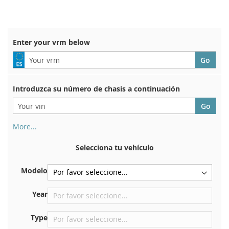
TO
TO
WISH
COMPARE
LIST
Enter your vrm below
Introduzca su número de chasis a continuación
More...
Su número de chasis se encuentra en el reverso de su
certificado de registro. Y también en el coche.
Selecciona tu vehículo
En la placa inferior del asiento delantero derecho
Modelo
Centrar contra el mamparo debajo del capó.
Justo en el compartimento del motor.
Year
Cerca del parabrisas, en el tablero.
Type
En el pilar de la puerta trasera derecha