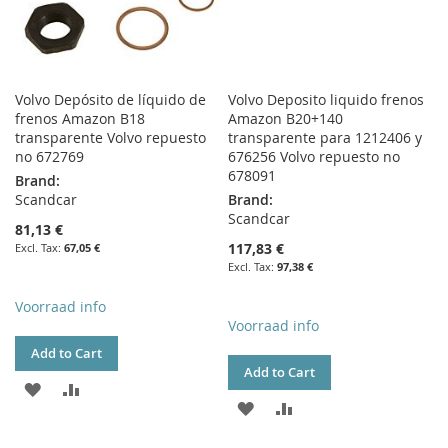
Volvo Depósito de líquido de
Volvo Deposito liquido frenos
frenos Amazon B18
Amazon B20+140
transparente Volvo repuesto
transparente para 1212406 y
no 672769
676256 Volvo repuesto no
678091
Brand:
Scandcar
Brand:
Scandcar
81,13 €
117,83 €
67,05 €
97,38 €
Voorraad info
Voorraad info
Add to Cart
Add to Cart
ADD
ADD
ADD
ADD
TO
TO
TO
TO