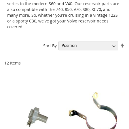
series to the modern S60 and V40. Our reservoir parts are
also compatible with the 740, 850, V70, S80, XC70, and
many more. So, whether you're cruising in a vintage 122S
or a sporty C30, we've got your Volvo reservoir needs
covered.
Se
Sort By
De
Di
12
Items