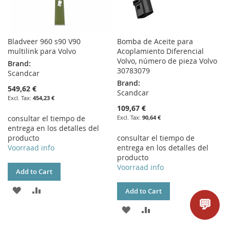
Bladveer 960 s90 V90
Bomba de Aceite para
multilink para Volvo
Acoplamiento Diferencial
Volvo, número de pieza Volvo
Brand:
30783079
Scandcar
Brand:
549,62 €
Scandcar
454,23 €
109,67 €
consultar el tiempo de
90,64 €
entrega en los detalles del
producto
consultar el tiempo de
Voorraad info
entrega en los detalles del
producto
Voorraad info
Add to Cart
ADD
ADD
Add to Cart
💬
TO
TO
ADD
ADD
WISH
COMPARE
TO
TO