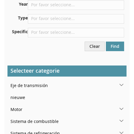
Justo en el compartimento del motor.
Year
Cerca del parabrisas, en el tablero.
Type
En el pilar de la puerta trasera derecha
Specific
Clear
Find
Selecteer categorie
Eje de transmisión
nieuwe
Motor
Sistema de combustible
Sistema de refrigeración