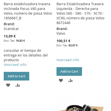
Barra estabilizadora trasera
Barra Estabilizadora Trasera
inclinada Focus V40 para
Izquierda - Derecha para
Volvo, número de pieza Volvo
Volvo S60 - S80 - S70 - XC70 -
1856667_B
XC90, número de pieza Volvo
8672446
Brand:
Scandcar
Brand:
Volvo
13,09 €
100,51 €
10,82 €
83,07 €
consultar el tiempo de
entrega en los detalles del
producto
Voorraad info
Voorraad info
Add to Cart
Add to Cart
ADD
ADD
ADD
ADD
TO
TO
TO
TO
WISH
COMPARE
WISH
COMPARE
LIST
LIST