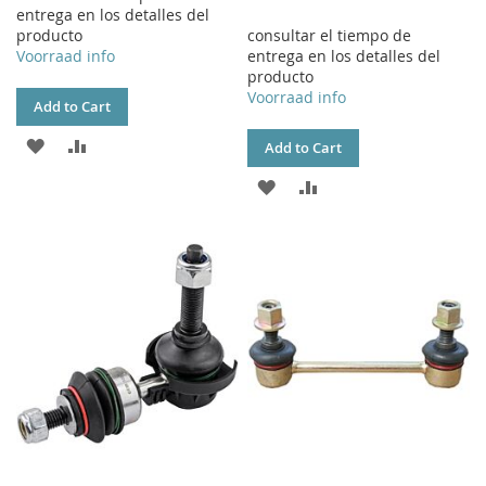
entrega en los detalles del
producto
consultar el tiempo de
Voorraad info
entrega en los detalles del
producto
Voorraad info
Add to Cart
ADD
ADD
Add to Cart
TO
TO
ADD
ADD
WISH
COMPARE
TO
TO
LIST
WISH
COMPARE
LIST