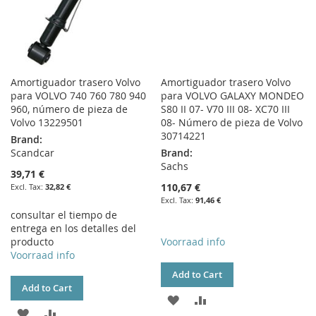
Amortiguador trasero Volvo
Amortiguador trasero Volvo
para VOLVO 740 760 780 940
para VOLVO GALAXY MONDEO
960, número de pieza de
S80 II 07- V70 III 08- XC70 III
Volvo 13229501
08- Número de pieza de Volvo
30714221
Brand:
Scandcar
Brand:
Sachs
39,71 €
110,67 €
32,82 €
91,46 €
consultar el tiempo de
entrega en los detalles del
producto
Voorraad info
Voorraad info
Add to Cart
Add to Cart
ADD
ADD
ADD
ADD