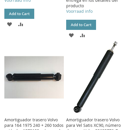
Voorraad info
entrega en los detalles del
producto
Voorraad info
Add to Cart
ADD
ADD
Add to Cart
TO
TO
ADD
ADD
WISH
COMPARE
TO
TO
LIST
WISH
COMPARE
LIST
Amortiguador trasero Volvo
Amortiguador trasero Volvo
para 164 1975 240 + 260 todos
para Vel Satis XC90, número