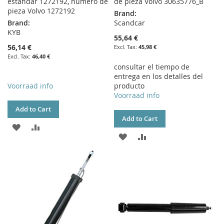
estándar 1272192, número de
de pieza Volvo 30635776_B
pieza Volvo 1272192
Brand:
Brand:
Scandcar
KYB
55,64 €
56,14 €
45,98 €
46,40 €
consultar el tiempo de
entrega en los detalles del
Voorraad info
producto
Voorraad info
Add to Cart
Add to Cart
ADD
ADD
ADD
ADD
TO
TO
TO
TO
WISH
COMPARE
WISH
COMPARE
LIST
LIST