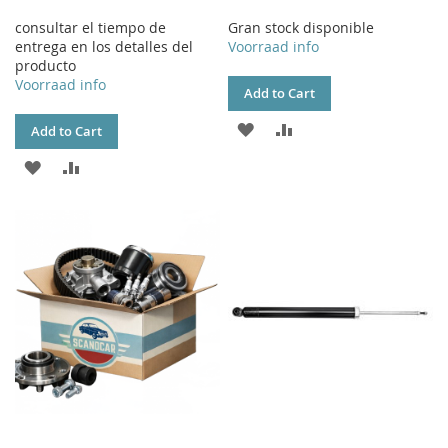
consultar el tiempo de
Gran stock disponible
entrega en los detalles del
Voorraad info
producto
Voorraad info
Add to Cart
ADD
ADD
Add to Cart
TO
TO
ADD
ADD
WISH
COMPARE
TO
TO
LIST
WISH
COMPARE
LIST