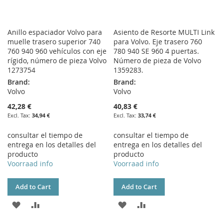
Anillo espaciador Volvo para
Asiento de Resorte MULTI Link
muelle trasero superior 740
para Volvo. Eje trasero 760
760 940 960 vehículos con eje
780 940 SE 960 4 puertas.
rígido, número de pieza Volvo
Número de pieza de Volvo
1273754
1359283.
Brand:
Brand:
Volvo
Volvo
42,28 €
40,83 €
34,94 €
33,74 €
consultar el tiempo de
consultar el tiempo de
entrega en los detalles del
entrega en los detalles del
producto
producto
Voorraad info
Voorraad info
Add to Cart
Add to Cart
ADD
ADD
ADD
ADD
TO
TO
TO
TO