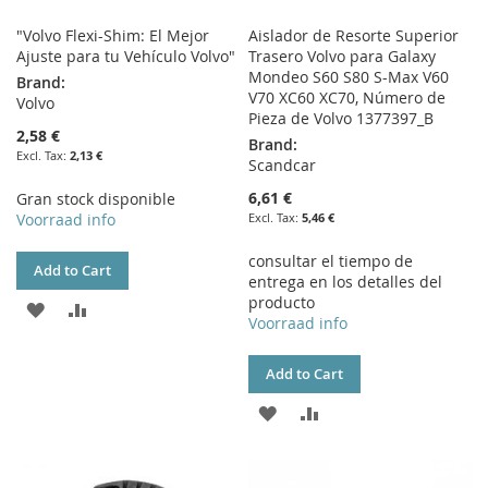
"Volvo Flexi-Shim: El Mejor
Aislador de Resorte Superior
Ajuste para tu Vehículo Volvo"
Trasero Volvo para Galaxy
Mondeo S60 S80 S-Max V60
Brand:
V70 XC60 XC70, Número de
Volvo
Pieza de Volvo 1377397_B
2,58 €
Brand:
2,13 €
Scandcar
6,61 €
Gran stock disponible
Voorraad info
5,46 €
consultar el tiempo de
Add to Cart
entrega en los detalles del
producto
ADD
ADD
Voorraad info
TO
TO
Add to Cart
WISH
COMPARE
ADD
ADD
LIST
TO
TO
WISH
COMPARE