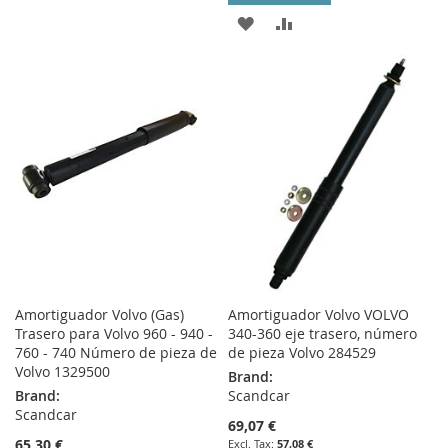
TO
TO
ADD
ADD
WISH
COMPARE
TO
TO
LIST
WISH
COMPARE
LIST
Amortiguador Volvo (Gas)
Amortiguador Volvo VOLVO
Trasero para Volvo 960 - 940 -
340-360 eje trasero, número
760 - 740 Número de pieza de
de pieza Volvo 284529
Volvo 1329500
Brand:
Brand:
Scandcar
Scandcar
69,07 €
65,30 €
57,08 €