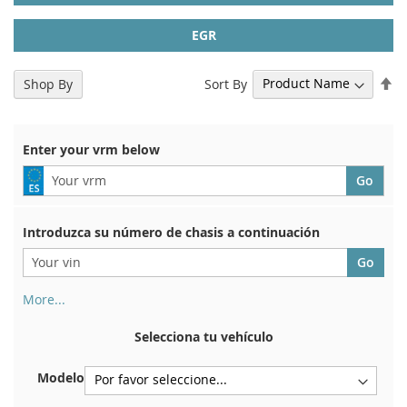
EGR
Se
Sort By
Shop By
De
Di
Enter your vrm below
Introduzca su número de chasis a continuación
More...
Su número de chasis se encuentra en el reverso de su
certificado de registro. Y también en el coche.
Selecciona tu vehículo
En la placa inferior del asiento delantero derecho
Modelo
Centrar contra el mamparo debajo del capó.