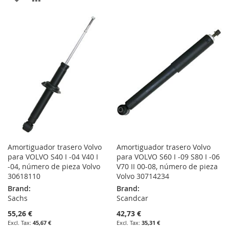
TO
TO
TO
TO
WISH
COMPARE
WISH
COMPARE
LIST
LIST
Amortiguador trasero Volvo
Amortiguador trasero Volvo
para VOLVO S40 I -04 V40 I
para VOLVO S60 I -09 S80 I -06
-04, número de pieza Volvo
V70 II 00-08, número de pieza
30618110
Volvo 30714234
Brand:
Brand:
Sachs
Scandcar
55,26 €
42,73 €
45,67 €
35,31 €