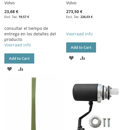
Volvo
Volvo
23,68 €
273,50 €
19,57 €
226,03 €
consultar el tiempo de
entrega en los detalles del
Voorraad info
producto
Voorraad info
Add to Cart
ADD
ADD
Add to Cart
TO
TO
ADD
ADD
WISH
COMPARE
TO
TO
LIST
WISH
COMPARE
LIST