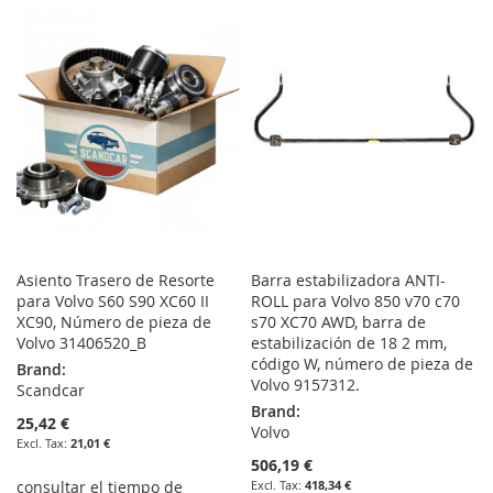
WISH
COMPARE
WISH
COMPARE
LIST
LIST
Asiento Trasero de Resorte
Barra estabilizadora ANTI-
para Volvo S60 S90 XC60 II
ROLL para Volvo 850 v70 c70
XC90, Número de pieza de
s70 XC70 AWD, barra de
Volvo 31406520_B
estabilización de 18 2 mm,
código W, número de pieza de
Brand:
Volvo 9157312.
Scandcar
Brand:
25,42 €
Volvo
21,01 €
506,19 €
consultar el tiempo de
418,34 €