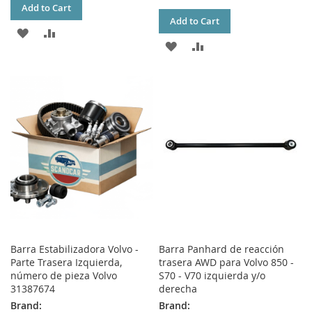
Add to Cart
Add to Cart
ADD
ADD
ADD
ADD
TO
TO
TO
TO
WISH
COMPARE
WISH
COMPARE
LIST
LIST
Barra Estabilizadora Volvo -
Barra Panhard de reacción
Parte Trasera Izquierda,
trasera AWD para Volvo 850 -
número de pieza Volvo
S70 - V70 izquierda y/o
31387674
derecha
Brand:
Brand: