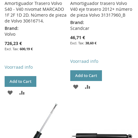
Amortiguador Trasero Volvo
Amortiguador trasero Volvo
S40 - V40 nivomat MARCADO
V40 eje trasero 2012+ número
1F 2F 1D 2D. Número de pieza
de pieza Volvo 31317960_B
de Volvo 30616714.
Brand:
Brand:
Scandcar
Volvo
46,71 €
726,23 €
38,60 €
600,19 €
Voorraad info
Voorraad info
Add to Cart
Add to Cart
ADD
ADD
ADD
ADD
TO
TO
TO
TO
WISH
COMPARE
WISH
COMPARE
LIST
LIST