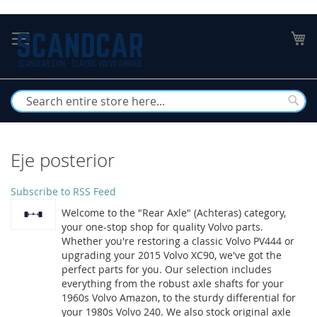
Skip
to
My
Content
Busc
Eje posterior
Subscribe to RSS Feed
Welcome to the "Rear Axle" (Achteras) category,
your one-stop shop for quality Volvo parts.
Whether you're restoring a classic Volvo PV444 or
upgrading your 2015 Volvo XC90, we've got the
perfect parts for you. Our selection includes
everything from the robust axle shafts for your
1960s Volvo Amazon, to the sturdy differential for
your 1980s Volvo 240. We also stock original axle