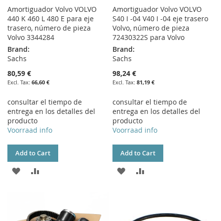
Amortiguador Volvo VOLVO
Amortiguador Volvo VOLVO
440 K 460 L 480 E para eje
S40 I -04 V40 I -04 eje trasero
trasero, número de pieza
Volvo, número de pieza
Volvo 3344284
72430322S para Volvo
Brand:
Brand:
Sachs
Sachs
80,59 €
98,24 €
66,60 €
81,19 €
consultar el tiempo de
consultar el tiempo de
entrega en los detalles del
entrega en los detalles del
producto
producto
Voorraad info
Voorraad info
Add to Cart
Add to Cart
ADD
ADD
ADD
ADD
TO
TO
TO
TO
WISH
COMPARE
WISH
COMPARE