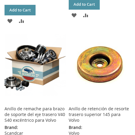
Add to Cart
Add to Cart
ADD
ADD
ADD
ADD
TO
TO
TO
TO
WISH
COMPARE
WISH
COMPARE
LIST
LIST
Anillo de remache para brazo
Anillo de retención de resorte
de soporte del eje trasero V40
trasero superior 145 para
S40 excéntrico para Volvo
Volvo
Brand:
Brand:
Scandcar
Volvo