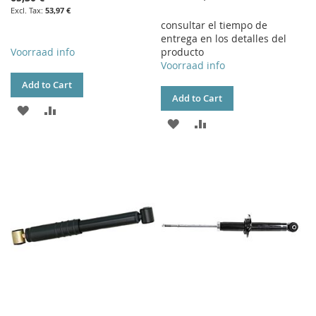
53,97 €
consultar el tiempo de
entrega en los detalles del
Voorraad info
producto
Voorraad info
Add to Cart
Add to Cart
ADD
ADD
ADD
ADD
TO
TO
TO
TO
WISH
COMPARE
WISH
COMPARE
LIST
LIST