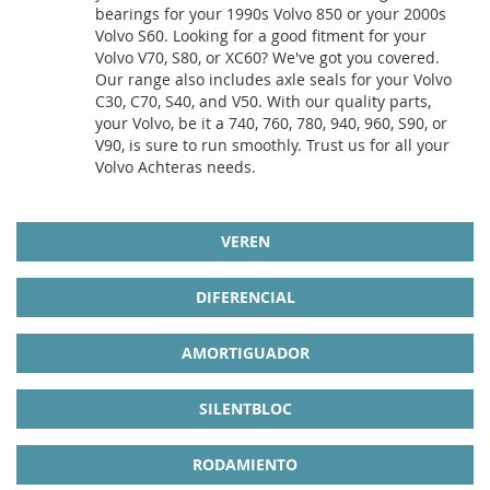
bearings for your 1990s Volvo 850 or your 2000s
Volvo S60. Looking for a good fitment for your
Volvo V70, S80, or XC60? We've got you covered.
Our range also includes axle seals for your Volvo
C30, C70, S40, and V50. With our quality parts,
your Volvo, be it a 740, 760, 780, 940, 960, S90, or
V90, is sure to run smoothly. Trust us for all your
Volvo Achteras needs.
VEREN
DIFERENCIAL
AMORTIGUADOR
SILENTBLOC
RODAMIENTO