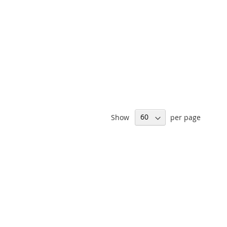
Show
per page