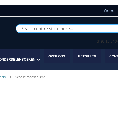
Welkom 
Buscar
+31(0)13 51
OVER ONS
RETOUREN
CON
ONDERDELENBOEKEN
mbio
Schakelmechanisme