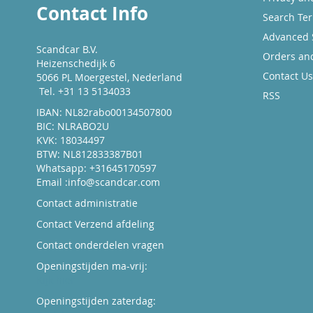
Contact Info
Search Te
Advanced 
Scandcar B.V.
Orders an
Heizenschedijk 6
Contact Us
5066 PL Moergestel, Nederland
Tel. +31 13 5134033
RSS
IBAN: NL82rabo00134507800
BIC: NLRABO2U
KVK: 18034497
BTW: NL812833387B01
Whatsapp: +31645170597
Email :
info@scandcar.com
Contact administratie
Contact Verzend afdeling
Contact onderdelen vragen
Openingstijden ma-vrij:
Kijk hier
Openingstijden zaterdag: