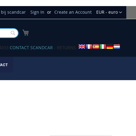
Currency
bij scandcar
Sign In
Create an Account
EUR - euro
My Cart
Buscar
34033
CONTACT SCANDCAR
- RETURNS
TACT