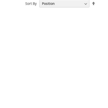
Set
Sort By
Descen
Directi