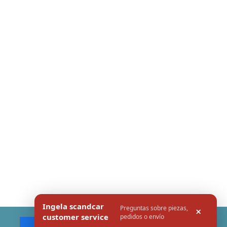
Ingela scandcar
Preguntas sobre piezas,
×
customer service
pedidos o envío