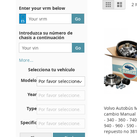
View
Grid
List
2
I
Enter your vrm below
as
Introduzca su número de
chasis a continuación
More...
Su número de chasis se
Selecciona tu vehículo
encuentra en el reverso de su
certificado de registro. Y
Modelo
también en el coche.
En la placa inferior del
Year
asiento delantero derecho
Volvo Autobús 
Type
Centrar contra el mamparo
cambio Manual V
debajo del capó.
- 340 - 360 - 740
Specific
Justo en el compartimento
940 - 960 - S90 
del motor.
repuesto no 38