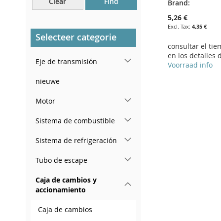
Clear
Find
Brand:
Cerca del parabrisas, en el
tablero.
5,26 €
4,35 €
En el pilar de la puerta
Selecteer categorie
trasera derecha
consultar el ti
en los detalles 
Eje de transmisión
Voorraad info
Add to Cart
nieuwe
Add to Cart
ADD
ADD
Motor
TO
ADD
TO
ADD
Sistema de combustible
WISH
TO
WISH
TO
Sistema de refrigeración
LIST
COMPARE
LIST
COMPARE
Tubo de escape
Caja de cambios y
accionamiento
Caja de cambios