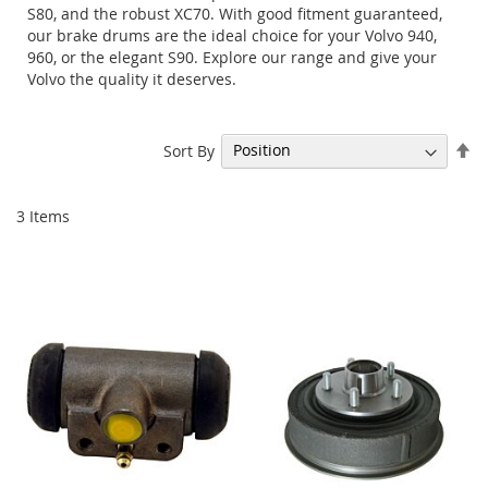
S80, and the robust XC70. With good fitment guaranteed,
our brake drums are the ideal choice for your Volvo 940,
960, or the elegant S90. Explore our range and give your
Volvo the quality it deserves.
Se
Sort By
De
Di
3
Items