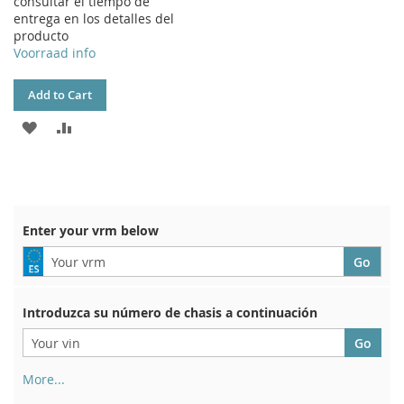
consultar el tiempo de
entrega en los detalles del
producto
Voorraad info
Add to Cart
ADD
ADD
TO
TO
WISH
COMPARE
LIST
Enter your vrm below
Introduzca su número de chasis a continuación
More...
Su número de chasis se encuentra en el reverso de su