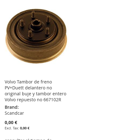
TO
TO
LIST
WISH
COMPARE
LIST
Volvo Tambor de freno
PV+Duett delantero no
original buje y tambor entero
Volvo repuesto no 667102R
Brand:
Scandcar
0,00 €
0,00 €