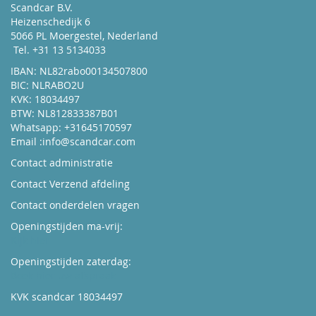
Scandcar B.V.
Heizenschedijk 6
5066 PL Moergestel, Nederland
Tel. +31 13 5134033
IBAN: NL82rabo00134507800
BIC: NLRABO2U
KVK: 18034497
BTW: NL812833387B01
Whatsapp: +31645170597
Email :
info@scandcar.com
Contact administratie
Contact Verzend afdeling
Contact onderdelen vragen
Openingstijden ma-vrij:
Kijk hier
Openingstijden zaterdag:
Boek hier uw afspraak
KVK scandcar 18034497