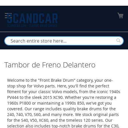
Skip
to
My
Content
Busc
Tambor de Freno Delantero
Welcome to the "Front Brake Drum" category, your one-
stop shop for Volvo parts. Here, you'll find the perfect
fitment for your classic Volvo models, from the iconic 1940s
PV444 to the sleek 2015 XC90. Whether you're restoring a
1960s P1800 or maintaining a 1990s 850, we've got you
covered. Our range includes quality brake drums for the
240, 740, V70, S60, and many more. We stock original parts
for the S40, V50, XC60, and the timeless 120 series. Our
selection also includes top-notch brake drums for the C30,