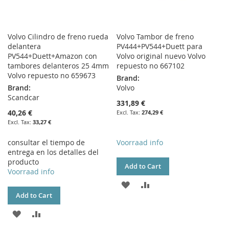
Volvo Cilindro de freno rueda
Volvo Tambor de freno
delantera
PV444+PV544+Duett para
PV544+Duett+Amazon con
Volvo original nuevo Volvo
tambores delanteros 25 4mm
repuesto no 667102
Volvo repuesto no 659673
Brand:
Brand:
Volvo
Scandcar
331,89 €
40,26 €
274,29 €
33,27 €
consultar el tiempo de
Voorraad info
entrega en los detalles del
producto
Add to Cart
Voorraad info
ADD
ADD
Add to Cart
TO
TO
ADD
ADD
WISH
COMPARE