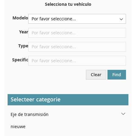
certificado de registro. Y también en el coche.
Selecciona tu vehículo
En la placa inferior del asiento delantero derecho
Modelo
Centrar contra el mamparo debajo del capó.
Justo en el compartimento del motor.
Year
Cerca del parabrisas, en el tablero.
Type
En el pilar de la puerta trasera derecha
Specific
Clear
Find
Selecteer categorie
Eje de transmisión
nieuwe