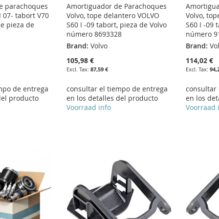
e parachoques
Amortiguador de Parachoques
Amortigu
I 07- tabort V70
Volvo, tope delantero VOLVO
Volvo, to
de pieza de
S60 I -09 tabort, pieza de Volvo
S60 I -09 
número 8693328
número 9
Brand:
Volvo
Brand:
Vo
105,98 €
114,02 €
87,59 €
94,
empo de entrega
consultar el tiempo de entrega
consultar
del producto
en los detalles del producto
en los det
Voorraad info
Voorraad 