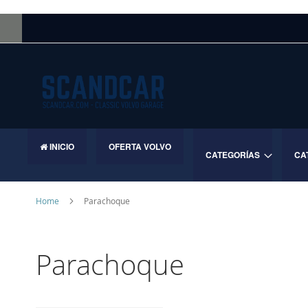
Skip
to
Content
INICIO
OFERTA VOLVO
CATEGORÍAS
CA
Home
Parachoque
Parachoque