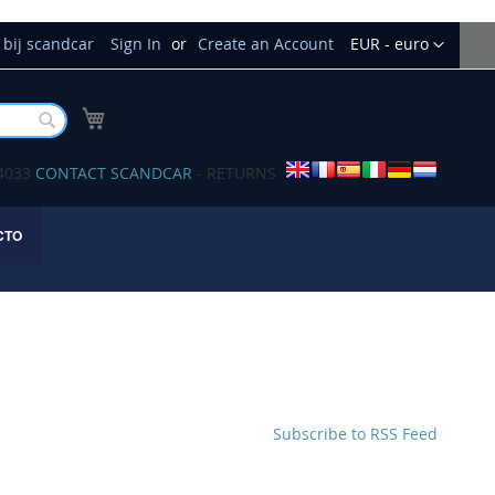
Currency
bij scandcar
Sign In
Create an Account
EUR - euro
My Cart
Buscar
34033
CONTACT SCANDCAR
- RETURNS
CTO
Subscribe to RSS Feed