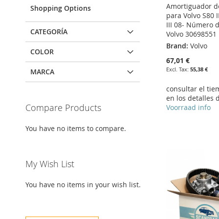
Amortiguador d
Shopping Options
para Volvo S80 I
III 08- Número 
CATEGORÍA
Volvo 30698551
Brand:
Volvo
COLOR
67,01 €
55,38 €
MARCA
consultar el ti
en los detalles 
Compare Products
Voorraad info
Add to Cart
Add to Cart
Add to Cart
Add to Cart
You have no items to compare.
ADD
ADD
ADD
ADD
TO
ADD
TO
ADD
TO
ADD
TO
ADD
My Wish List
WISH
TO
WISH
TO
WISH
TO
WISH
TO
You have no items in your wish list.
LIST
COMPARE
LIST
COMPARE
LIST
COMPARE
LIST
COMPARE