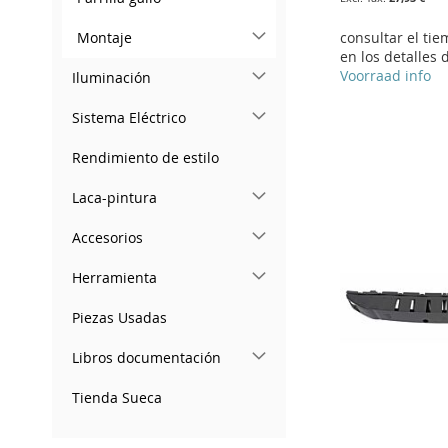
consultar el ti
Montaje
en los detalles 
Voorraad info
Iluminación
Add to Cart
Add to Cart
Sistema Eléctrico
Add to Cart
ADD
ADD
Add to Cart
Rendimiento de estilo
ADD
TO
ADD
TO
ADD
ADD
Laca-pintura
TO
ADD
WISH
TO
WISH
TO
TO
ADD
WISH
TO
Accesorios
LIST
COMPARE
LIST
COMPARE
WISH
TO
LIST
COMPARE
Herramienta
LIST
COMPARE
Piezas Usadas
Libros documentación
Tienda Sueca