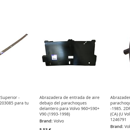
 Superior -
Abrazadera de entrada de aire
Abrazader
1203085 para tu
debajo del parachoques
parachoqu
delantero para Volvo 960+S90+
-1985. 2D
V90 (1993-1998)
(CA) (U V
1246791
Brand:
Volvo
Brand:
Vo
5,53 €