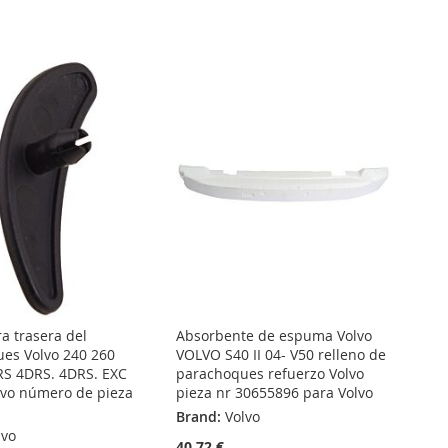
a trasera del
Absorbente de espuma Volvo
es Volvo 240 260
VOLVO S40 II 04- V50 relleno de
RS 4DRS. 4DRS. EXC
parachoques refuerzo Volvo
olvo número de pieza
pieza nr 30655896 para Volvo
Brand:
Volvo
lvo
40,72 €