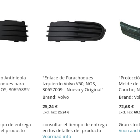
ro Antiniebla
"Enlace de Parachoques
"Protecci
hoques para
Izquierdo Volvo V50, NOS,
Molde de
NOS, 30655885"
30657009 - Nuevo y Original"
Caucho, N
Brand:
Volvo
Brand:
Vo
25,24 €
72,68 €
25,24 €
60,
empo de entrega
consultar el tiempo de entrega
Gran stoc
del producto
en los detalles del producto
Voorraad 
Voorraad info