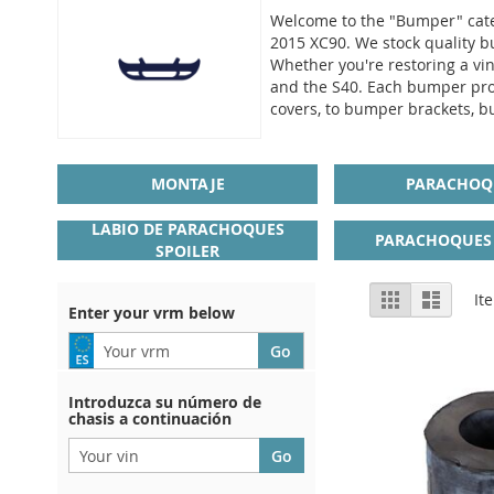
Welcome to the "Bumper" categ
2015 XC90. We stock quality bu
Whether you're restoring a vi
and the S40. Each bumper pro
covers, to bumper brackets, bu
MONTAJE
PARACHOQ
LABIO DE PARACHOQUES
PARACHOQUES 
SPOILER
View
Grid
List
It
Enter your vrm below
as
Introduzca su número de
chasis a continuación