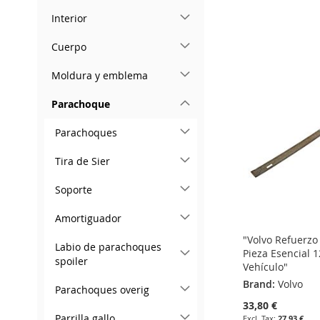
Add to Cart
ADD
Add to Cart
Add to Cart
Interior
ADD
TO
ADD
ADD
ADD
Cuerpo
TO
ADD
WISH
TO
TO
ADD
TO
ADD
Moldura y emblema
WISH
TO
LIST
COMPARE
WISH
TO
WISH
TO
LIST
COMPARE
Parachoque
LIST
COMPARE
LIST
COMPARE
Parachoques
Tira de Sier
Soporte
Amortiguador
"Volvo Refuerzo
Labio de parachoques
Pieza Esencial 
spoiler
Vehículo"
Brand:
Volvo
Parachoques overig
33,80 €
Parrilla gallo
27,93 €