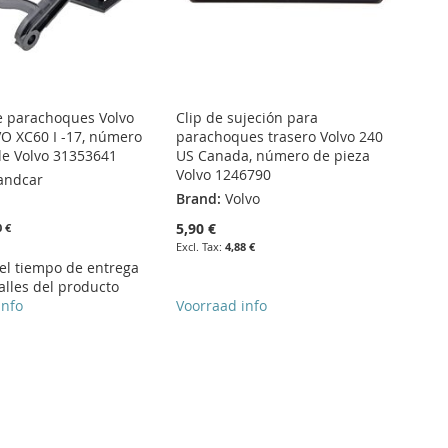
e parachoques Volvo
Clip de sujeción para
O XC60 I -17, número
parachoques trasero Volvo 240
de Volvo 31353641
US Canada, número de pieza
Volvo 1246790
andcar
Brand:
Volvo
5,90 €
0 €
4,88 €
 el tiempo de entrega
alles del producto
info
Voorraad info