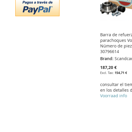
Barra de refuer
parachoques Vol
Número de piez
30796614
Brand:
Scandca
187,20 €
154,71 €
consultar el ti
en los detalles 
Voorraad info
Add to Cart
Add to Cart
Add to Cart
Add to Cart
ADD
ADD
ADD
ADD
TO
ADD
TO
ADD
TO
ADD
TO
ADD
WISH
TO
WISH
TO