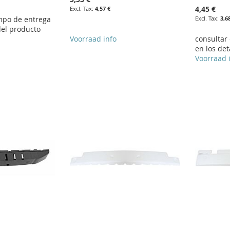
4,45 €
4,57 €
empo de entrega
3,6
del producto
Voorraad info
consultar
en los det
Voorraad 