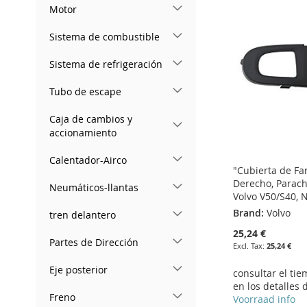
WISH
TO
TO
ADD
TO
ADD
Motor
WISH
TO
LIST
COMPARE
WISH
TO
WISH
TO
Sistema de combustible
LIST
COMPARE
LIST
COMPARE
LIST
COMPARE
Sistema de refrigeración
Tubo de escape
Caja de cambios y
accionamiento
Calentador-Airco
"Cubierta de Fa
Derecho, Parac
Neumáticos-llantas
Volvo V50/S40, 
Brand:
Volvo
tren delantero
25,24 €
Partes de Dirección
25,24 €
Eje posterior
consultar el ti
en los detalles 
Freno
Add to Cart
Voorraad info