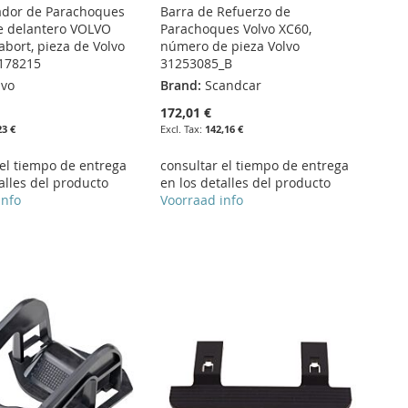
ador de Parachoques
Barra de Refuerzo de
pe delantero VOLVO
Parachoques Volvo XC60,
tabort, pieza de Volvo
número de pieza Volvo
178215
31253085_B
lvo
Brand:
Scandcar
172,01 €
23 €
142,16 €
 el tiempo de entrega
consultar el tiempo de entrega
alles del producto
en los detalles del producto
info
Voorraad info