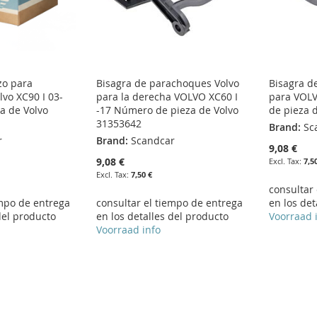
zo para
Bisagra de parachoques Volvo
Bisagra d
vo XC90 I 03-
para la derecha VOLVO XC60 I
para VOLV
a de Volvo
-17 Número de pieza de Volvo
de pieza 
31353642
Brand:
Sc
r
Brand:
Scandcar
9,08 €
9,08 €
7,5
7,50 €
consultar
empo de entrega
consultar el tiempo de entrega
en los det
del producto
en los detalles del producto
Voorraad 
Voorraad info