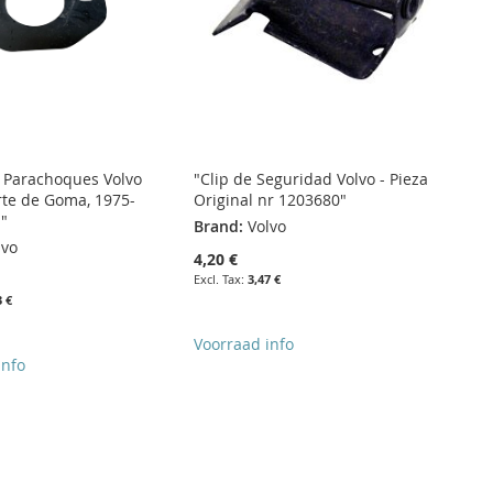
 Parachoques Volvo
"Clip de Seguridad Volvo - Pieza
rte de Goma, 1975-
Original nr 1203680"
"
Brand:
Volvo
lvo
4,20 €
3,47 €
3 €
Voorraad info
info