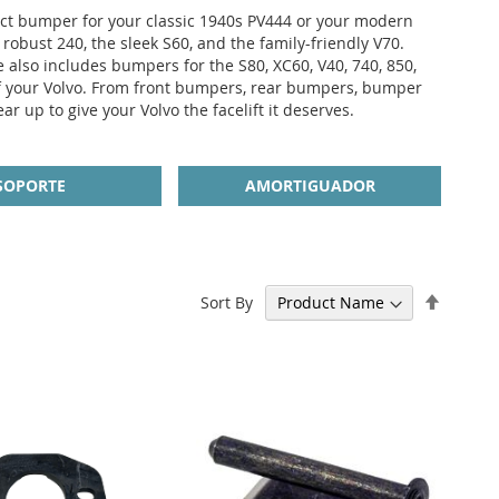
fect bumper for your classic 1940s PV444 or your modern
robust 240, the sleek S60, and the family-friendly V70.
 also includes bumpers for the S80, XC60, V40, 740, 850,
of your Volvo. From front bumpers, rear bumpers, bumper
 up to give your Volvo the facelift it deserves.
SOPORTE
AMORTIGUADOR
Set
Sort By
Descen
Directi