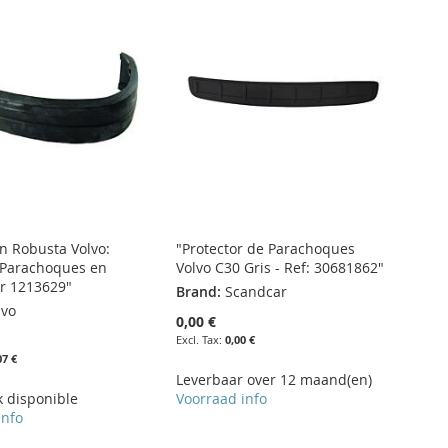
ón Robusta Volvo:
"Protector de Parachoques
 Parachoques en
Volvo C30 Gris - Ref: 30681862"
r 1213629"
Brand:
Scandcar
lvo
0,00 €
0,00 €
07 €
Leverbaar over 12 maand(en)
k disponible
Voorraad info
info