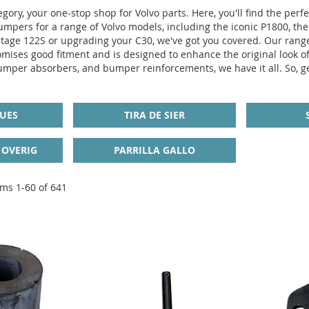
ory, your one-stop shop for Volvo parts. Here, you'll find the per
mpers for a range of Volvo models, including the iconic P1800, the 
ntage 122S or upgrading your C30, we've got you covered. Our range
mises good fitment and is designed to enhance the original look 
mper absorbers, and bumper reinforcements, we have it all. So, gear
UES
TIRA DE SIER
OVERIG
PARRILLA GALLO
ems
1
-
60
of
641