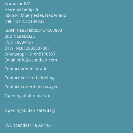
Scandcar B.V.
Heizenschedijk 6
5066 PL Moergestel, Nederland
Tel. +31 13 5134033
IBAN: NL82rabo00134507800
BIC: NLRABO2U
KVK: 18034497
BTW: NL812833387B01
Whatsapp: +31645170597
Email :
info@scandcar.com
Contact administratie
Contact Verzend afdeling
Contact onderdelen vragen
Openingstijden ma-vrij:
Kijk hier
Openingstijden zaterdag:
Boek hier uw afspraak
KVK scandcar 18034497