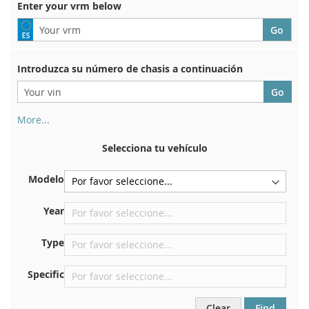
Enter your vrm below
Introduzca su número de chasis a continuación
More...
Su número de chasis se encuentra en el reverso de su
certificado de registro. Y también en el coche.
Selecciona tu vehículo
En la placa inferior del asiento delantero derecho
Modelo
Centrar contra el mamparo debajo del capó.
Justo en el compartimento del motor.
Year
Cerca del parabrisas, en el tablero.
Type
En el pilar de la puerta trasera derecha
Specific
Clear
Find