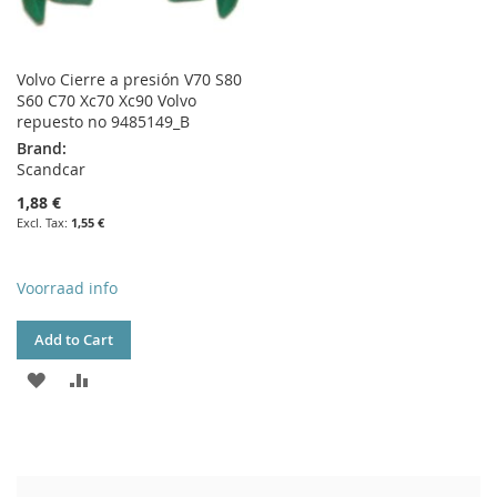
Volvo Cierre a presión V70 S80
S60 C70 Xc70 Xc90 Volvo
repuesto no 9485149_B
Brand:
Scandcar
1,88 €
1,55 €
Voorraad info
Add to Cart
ADD
ADD
TO
TO
WISH
COMPARE
LIST