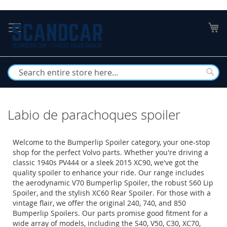
Skip
to
My
Content
Busc
Labio de parachoques spoiler
Welcome to the Bumperlip Spoiler category, your one-stop
shop for the perfect Volvo parts. Whether you're driving a
classic 1940s PV444 or a sleek 2015 XC90, we've got the
quality spoiler to enhance your ride. Our range includes
the aerodynamic V70 Bumperlip Spoiler, the robust S60 Lip
Spoiler, and the stylish XC60 Rear Spoiler. For those with a
vintage flair, we offer the original 240, 740, and 850
Bumperlip Spoilers. Our parts promise good fitment for a
wide array of models, including the S40, V50, C30, XC70,