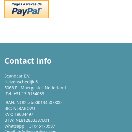
Contact Info
Scandcar B.V.
Heizenschedijk 6
5066 PL Moergestel, Nederland
Tel. +31 13 5134033
IBAN: NL82rabo00134507800
BIC: NLRABO2U
KVK: 18034497
BTW: NL812833387B01
Whatsapp: +31645170597
Email :
info@scandcar.com