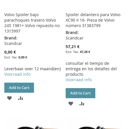
Volvo Spoiler bajo
Spoiler delantero para Volvo
parachoques trasero Volvo
XC90 II 16- Pieza de Volvo
245 1981+ Volvo repuesto no
número 31383799
1315997
Brand:
Brand:
Scandcar
Scandcar
57,21 €
0,00 €
47,28 €
0,00 €
consultar el tiempo de
Leverbaar over 12 maand(en)
entrega en los detalles del
Voorraad info
producto
Voorraad info
Add to Cart
Add to Cart
ADD
ADD
ADD
ADD
TO
TO
TO
TO
WISH
COMPARE
WISH
COMPARE
LIST