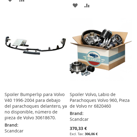
ADD
ADD
TO
TO
TO
TO
WISH
COMPARE
WISH
COMPARE
LIST
LIST
Spoiler Bumperlip para Volvo
Spoiler Volvo, Labio de
V40 1996-2004 para debajo
Parachoques Volvo 960, Pieza
del parachoques delantero, ya
de Volvo nr 6820460
no disponible, número de
Brand:
pieza de Volvo 30618670.
Scandcar
Brand:
370,33 €
Scandcar
306,06 €