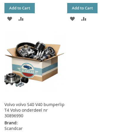
Add to Cart
Add to Cart
ADD
ADD
ADD
ADD
TO
TO
TO
TO
WISH
COMPARE
WISH
COMPARE
LIST
LIST
Volvo volvo S40 V40 bumperlip
T4 Volvo onderdeel nr
30896990
Brand:
Scandcar