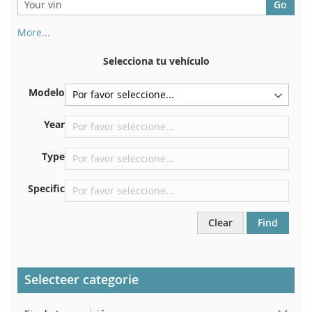
More...
Su número de chasis se encuentra en el reverso de su
certificado de registro. Y también en el coche.
Selecciona tu vehículo
En la placa inferior del asiento delantero derecho
Modelo
Centrar contra el mamparo debajo del capó.
Justo en el compartimento del motor.
Year
Cerca del parabrisas, en el tablero.
Type
En el pilar de la puerta trasera derecha
Specific
Clear
Find
Selecteer categorie