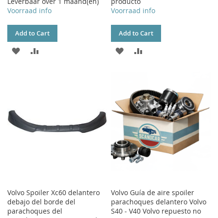
Leverbaar over 1 maand(en)
producto
Voorraad info
Voorraad info
Add to Cart
Add to Cart
ADD
ADD
ADD
ADD
TO
TO
TO
TO
WISH
COMPARE
WISH
COMPARE
LIST
LIST
Volvo Spoiler Xc60 delantero
Volvo Guía de aire spoiler
debajo del borde del
parachoques delantero Volvo
parachoques del
S40 - V40 Volvo repuesto no