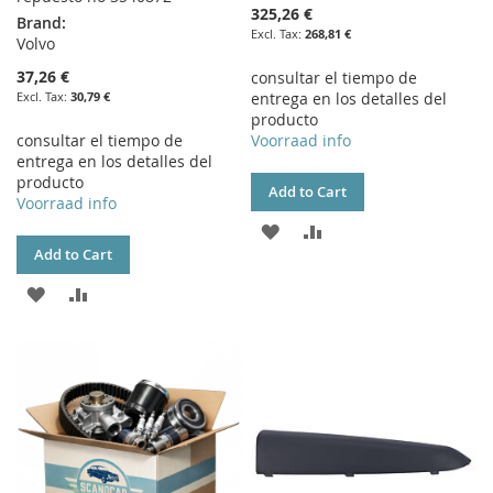
325,26 €
Brand:
268,81 €
Volvo
37,26 €
consultar el tiempo de
30,79 €
entrega en los detalles del
producto
consultar el tiempo de
Voorraad info
entrega en los detalles del
producto
Add to Cart
Voorraad info
ADD
ADD
Add to Cart
TO
TO
ADD
ADD
WISH
COMPARE
TO
TO
LIST
WISH
COMPARE
LIST