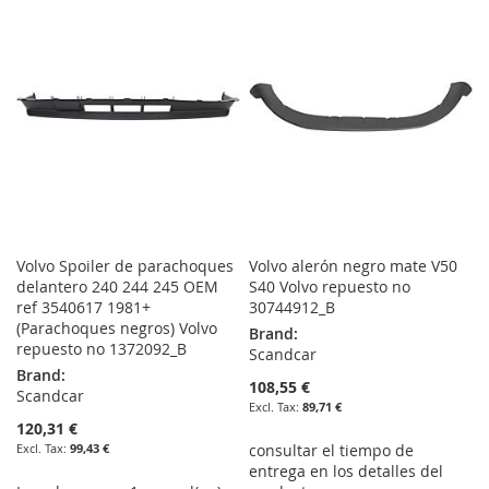
WISH
COMPARE
WISH
COMPARE
LIST
LIST
Volvo Spoiler de parachoques
Volvo alerón negro mate V50
delantero 240 244 245 OEM
S40 Volvo repuesto no
ref 3540617 1981+
30744912_B
(Parachoques negros) Volvo
Brand:
repuesto no 1372092_B
Scandcar
Brand:
108,55 €
Scandcar
89,71 €
120,31 €
99,43 €
consultar el tiempo de
entrega en los detalles del