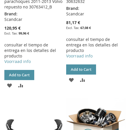
parachoques 2011-2013 Volvo
30632632
repuesto no 30763412_B
Brand:
Brand:
Scandcar
Scandcar
81,17 €
120,95 €
67,08 €
99,96 €
consultar el tiempo de
consultar el tiempo de
entrega en los detalles del
entrega en los detalles del
producto
producto
Voorraad info
Voorraad info
Add to Cart
Add to Cart
ADD
ADD
ADD
ADD
TO
TO
TO
TO
WISH
COMPARE
WISH
COMPARE
LIST
LIST