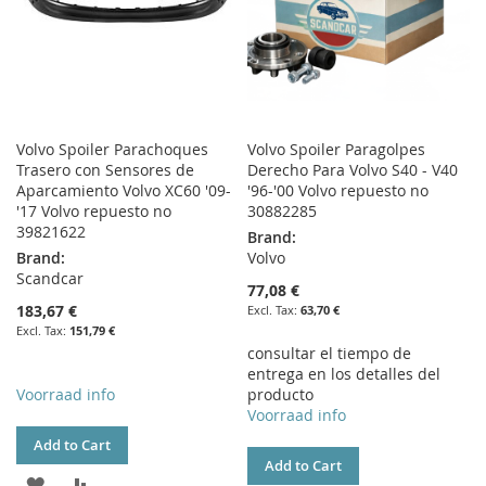
Volvo Spoiler Parachoques
Volvo Spoiler Paragolpes
Trasero con Sensores de
Derecho Para Volvo S40 - V40
Aparcamiento Volvo XC60 '09-
'96-'00 Volvo repuesto no
'17 Volvo repuesto no
30882285
39821622
Brand:
Brand:
Volvo
Scandcar
77,08 €
183,67 €
63,70 €
151,79 €
consultar el tiempo de
entrega en los detalles del
Voorraad info
producto
Voorraad info
Add to Cart
Add to Cart
ADD
ADD