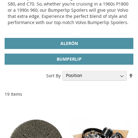
S80, and C70. So, whether you're cruising in a 1960s P1800
or a 1990s 960, our Bumperlip Spoilers will give your Volvo
that extra edge. Experience the perfect blend of style and
performance with our top-notch Volvo Bumperlip Spoilers.
ALERÓN
BUMPERLIP
Se
Sort By
De
Di
19
Items