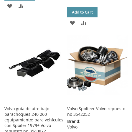
ADD
ADD
Add to Cart
TO
TO
ADD
ADD
WISH
COMPARE
TO
TO
LIST
WISH
COMPARE
LIST
Volvo guía de aire bajo
Volvo Spolieer Volvo repuesto
parachoques 240 260
no 3542252
equipamiento: para vehículos
Brand:
con Spoiler 1979+ Volvo
Volvo
repuesto no 3540872