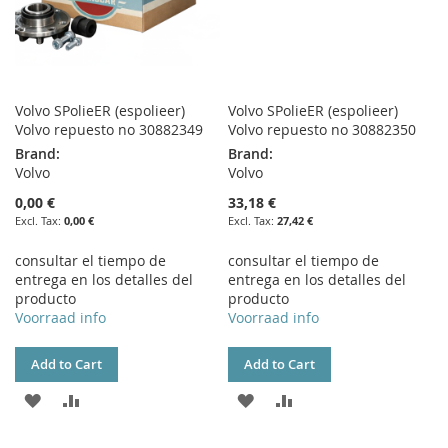
Volvo SPolieER (espolieer)
Volvo SPolieER (espolieer)
Volvo repuesto no 30882349
Volvo repuesto no 30882350
Brand:
Brand:
Volvo
Volvo
0,00 €
33,18 €
0,00 €
27,42 €
consultar el tiempo de
consultar el tiempo de
entrega en los detalles del
entrega en los detalles del
producto
producto
Voorraad info
Voorraad info
Add to Cart
Add to Cart
ADD
ADD
ADD
ADD
TO
TO
TO
TO