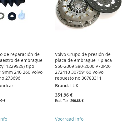
go de reparación de
Volvo Grupo de presión de
maestro de embrague
placa de embrague + placa
cyl 1229929) tipo
S60-2009 S80-2006 V70P26
 19mm 240 260 Volvo
272410 30759160 Volvo
no 273696
repuesto no 30783311
andcar
Brand:
LUK
351,96 €
99 €
290,88 €
info
Voorraad info