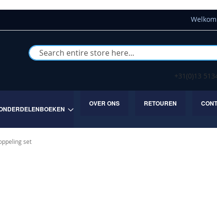
Welkom 
Buscar
+31(0)13 51
OVER ONS
RETOUREN
CON
ONDERDELENBOEKEN
oppeling set