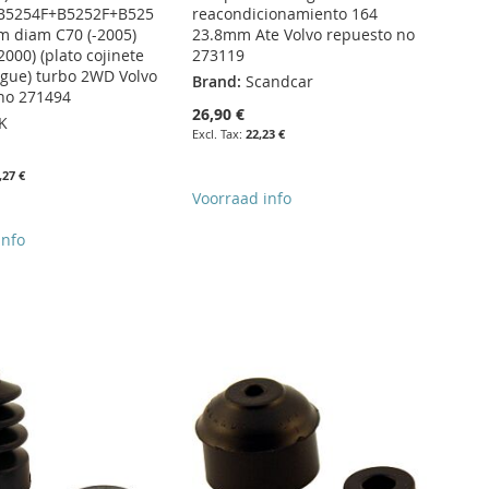
B5254F+B5252F+B525
reacondicionamiento 164
 diam C70 (-2005)
23.8mm Ate Volvo repuesto no
2000) (plato cojinete
273119
gue) turbo 2WD Volvo
Brand:
Scandcar
no 271494
26,90 €
K
22,23 €
,27 €
Voorraad info
info