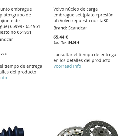
junto embrague
Volvo núcleo de carga
plato+grupo de
embrague set (plato +presión
ojinete de
pl) Volvo repuesto no sta30
gue) 659997 651951
Brand:
Scandcar
uesto no 651961
65,44 €
andcar
54,08 €
,22 €
consultar el tiempo de entrega
en los detalles del producto
 el tiempo de entrega
Voorraad info
alles del producto
info