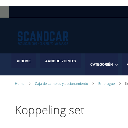
Skip
to
Content
HOME
AANBOD VOLVO’S
CATEGORIËN
Home
Caja de cambios y accionamiento
Embrague
K
Koppeling set