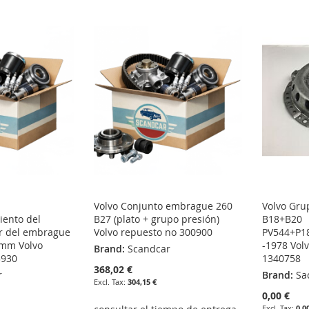
Volvo Conjunto embrague 260
Volvo Gru
iento del
B27 (plato + grupo presión)
B18+B20
or del embrague
Volvo repuesto no 300900
PV544+P1
 mm Volvo
-1978 Vol
Brand:
Scandcar
3930
1340758
368,02 €
r
Brand:
Sa
304,15 €
0,00 €
0,0