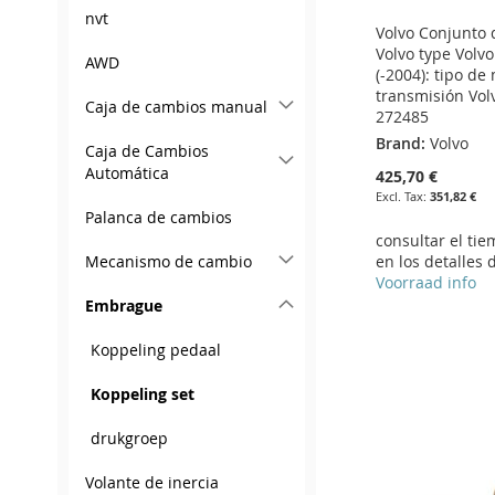
nvt
Volvo Conjunto
Volvo type Volv
AWD
(-2004): tipo de
transmisión Vol
Caja de cambios manual
272485
Brand:
Volvo
Caja de Cambios
Automática
425,70 €
351,82 €
Palanca de cambios
consultar el ti
Mecanismo de cambio
en los detalles 
Add to Cart
Voorraad info
Embrague
ADD
Add to Cart
Add to Cart
Add to Cart
Koppeling pedaal
TO
ADD
ADD
ADD
ADD
Koppeling set
WISH
TO
TO
ADD
TO
ADD
TO
ADD
LIST
COMPARE
WISH
TO
WISH
TO
drukgroep
WISH
TO
LIST
COMPARE
LIST
COMPARE
Volante de inercia