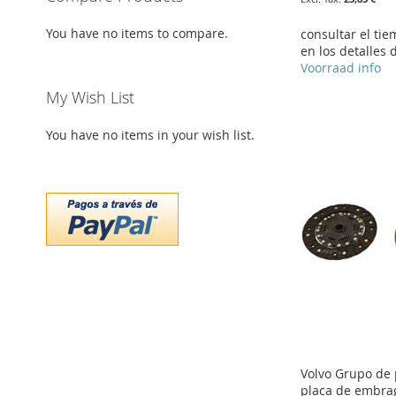
You have no items to compare.
consultar el ti
en los detalles 
Add to Cart
Voorraad info
My Wish List
ADD
Add to Cart
Add to Cart
Add to Cart
TO
ADD
ADD
ADD
ADD
You have no items in your wish list.
WISH
TO
TO
ADD
TO
ADD
TO
ADD
LIST
COMPARE
WISH
TO
WISH
TO
WISH
TO
LIST
COMPARE
LIST
COMPARE
LIST
COMPARE
Volvo Grupo de 
placa de embrag