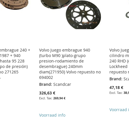
 embrague 240 +
Volvo Juego embrague 940
Volvo Jue
-1987 + 940
(turbo M90 )plato-grupo
cilindro 
 hasta 95 228
presion-rodamiento de
240 RHD (
po de presión)
desembrague) 240mm
Lockheed
no 271265
diam(271950) Volvo repuesto no
repuesto 
694002
r
Brand:
Sc
Brand:
Scandcar
47,18 €
326,63 €
38,
269,94 €
Voorraad 
Voorraad info