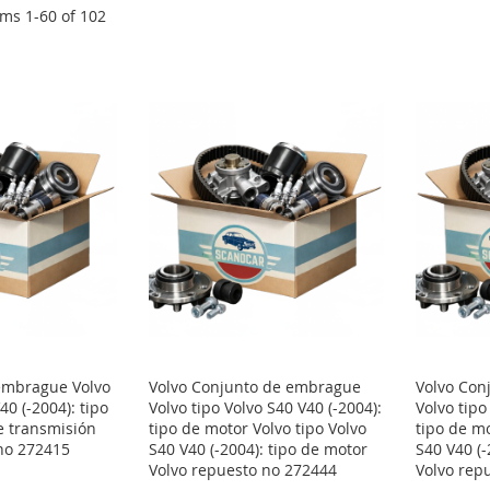
ems
1
-
60
of
102
 embrague Volvo
Volvo Conjunto de embrague
Volvo Con
40 (-2004): tipo
Volvo tipo Volvo S40 V40 (-2004):
Volvo tipo
e transmisión
tipo de motor Volvo tipo Volvo
tipo de mo
no 272415
S40 V40 (-2004): tipo de motor
S40 V40 (-
Volvo repuesto no 272444
Volvo rep