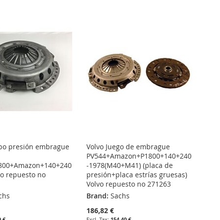
po presión embrague
Volvo Juego de embrague
PV544+Amazon+P1800+140+240
800+Amazon+140+240
-1978(M40+M41) (placa de
vo repuesto no
presión+placa estrías gruesas)
Volvo repuesto no 271263
chs
Brand:
Sachs
186,82 €
0 €
154,40 €