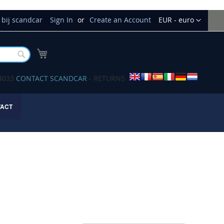
Currency
bij scandcar
Sign In
Create an Account
EUR - euro
My Cart
Buscar
34033
CONTACT SCANDCAR
- RETURNS
TACT