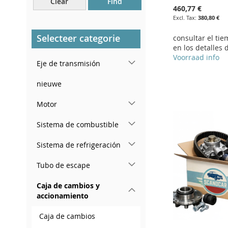
Clear
Find
Cerca del parabrisas, en el
460,77 €
tablero.
380,80 €
En el pilar de la puerta
Selecteer categorie
consultar el ti
trasera derecha
en los detalles 
Add to Cart
Voorraad info
Eje de transmisión
ADD
Add to Cart
nieuwe
Add to Cart
Add to Cart
TO
ADD
ADD
ADD
ADD
Motor
WISH
TO
TO
ADD
TO
ADD
TO
ADD
Sistema de combustible
LIST
COMPARE
WISH
TO
WISH
TO
WISH
TO
Sistema de refrigeración
LIST
COMPARE
LIST
COMPARE
LIST
COMPARE
Tubo de escape
Caja de cambios y
accionamiento
Caja de cambios