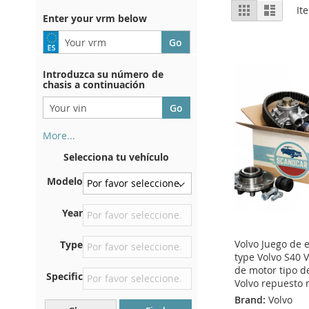
View
Grid
List
It
Enter your vrm below
as
Introduzca su número de
chasis a continuación
More...
Su número de chasis se
Selecciona tu vehículo
encuentra en el reverso de su
certificado de registro. Y
Modelo
también en el coche.
En la placa inferior del
Year
asiento delantero derecho
Volvo Juego de
Type
Centrar contra el mamparo
type Volvo S40 V
debajo del capó.
de motor tipo d
Specific
Justo en el compartimento
Volvo repuesto 
del motor.
Brand:
Volvo