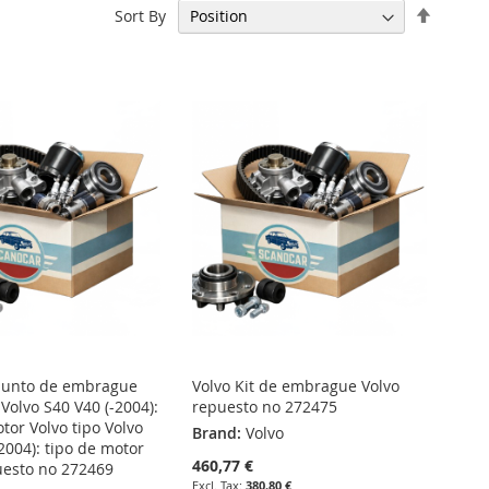
Set
Sort By
Descen
Directi
junto de embrague
Volvo Kit de embrague Volvo
 Volvo S40 V40 (-2004):
repuesto no 272475
tor Volvo tipo Volvo
Brand:
Volvo
2004): tipo de motor
460,77 €
uesto no 272469
380,80 €