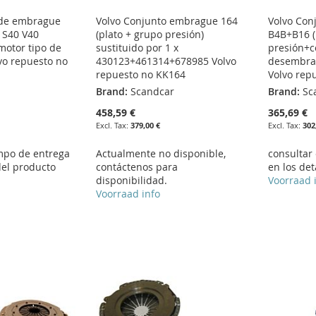
 de embrague
Volvo Conjunto embrague 164
Volvo Con
o S40 V40
(plato + grupo presión)
B4B+B16 (
 motor tipo de
sustituido por 1 x
presión+c
vo repuesto no
430123+461314+678985 Volvo
desembra
repuesto no KK164
Volvo rep
Brand:
Scandcar
Brand:
Sc
458,59 €
365,69 €
379,00 €
302
empo de entrega
Actualmente no disponible,
consultar
del producto
contáctenos para
en los det
disponibilidad.
Voorraad 
Voorraad info