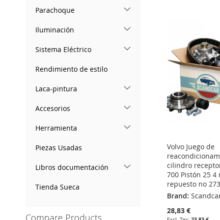
ADD
ADD
ADD
Parachoque
ADD
TO
ADD
TO
ADD
TO
ADD
TO
ADD
Iluminación
WISH
TO
WISH
TO
WISH
TO
WISH
TO
Sistema Eléctrico
LIST
COMPARE
LIST
COMPARE
LIST
COMPARE
LIST
COMPARE
Rendimiento de estilo
Laca-pintura
Accesorios
Herramienta
Volvo Juego de
Piezas Usadas
reacondicionam
cilindro recept
Libros documentación
700 Pistón 25 4
repuesto no 27
Tienda Sueca
Brand:
Scandca
28,83 €
Compare Products
23,83 €