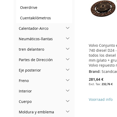
LIST
COMPARE
Overdrive
Cuentakilómetros
Calentador-Airco
Neumáticos-llantas
Volvo Conjunto
tren delantero
740 diesel D24 
todos los diesel
Partes de Dirección
mm (plato + gru
Volvo repuesto 
Eje posterior
Brand:
Scandca
281,64 €
Freno
232,76 €
Interior
Voorraad info
Cuerpo
Add to Cart
Add to Cart
Add to Cart
Moldura y emblema
Add to Cart