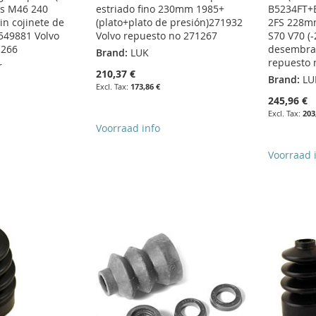
as M46 240
estriado fino 230mm 1985+
B5234FT+
in cojinete de
(plato+plato de presión)271932
2FS 228mm
49881 Volvo
Volvo repuesto no 271267
S70 V70 (-
1266
desembra
Brand:
LUK
repuesto 
r
210,37 €
Brand:
LU
173,86 €
245,96 €
203
Voorraad info
Voorraad 