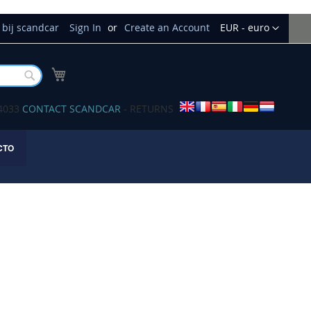
Currency
bij scandcar
Sign In
Create an Account
EUR - euro
My Cart
Buscar
34033
CONTACT SCANDCAR
- RETURNS
CTO