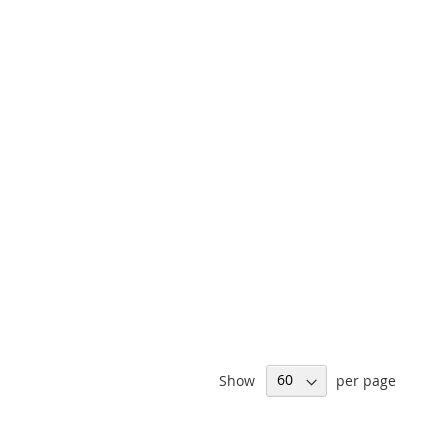
Show
per page