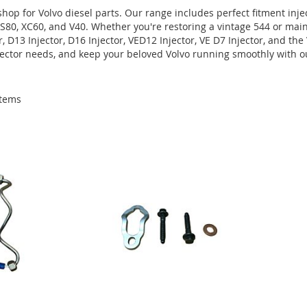
hop for Volvo diesel parts. Our range includes perfect fitment inje
 S80, XC60, and V40. Whether you're restoring a vintage 544 or main
r, D13 Injector, D16 Injector, VED12 Injector, VE D7 Injector, and t
njector needs, and keep your beloved Volvo running smoothly with o
tems