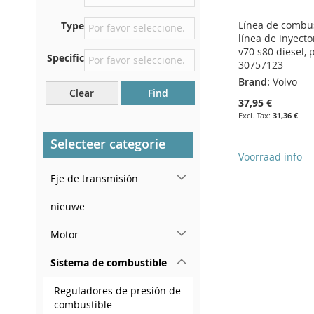
asiento delantero derecho
Línea de combus
Type
Centrar contra el mamparo
línea de inyecto
debajo del capó.
v70 s80 diesel, 
Specific
Justo en el compartimento
30757123
del motor.
Brand:
Volvo
Clear
Find
Cerca del parabrisas, en el
37,95 €
tablero.
31,36 €
En el pilar de la puerta
Selecteer categorie
trasera derecha
Voorraad info
Eje de transmisión
Add to Cart
ADD
nieuwe
Add to Cart
TO
ADD
Motor
ADD
WISH
TO
Sistema de combustible
TO
ADD
LIST
COMPARE
Reguladores de presión de
WISH
TO
combustible