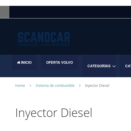
Skip
to
Content
INICIO
OFERTA VOLVO
CATEGORÍAS
CA
Home
Sistema de combustible
Inyector Diesel
Inyector Diesel