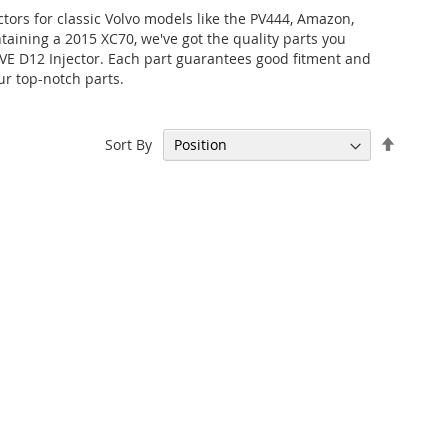
ctors for classic Volvo models like the PV444, Amazon,
taining a 2015 XC70, we've got the quality parts you
he VE D12 Injector. Each part guarantees good fitment and
ur top-notch parts.
Set
Sort By
Descen
Directi