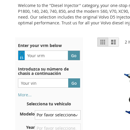
Welcome to the "Diesel Injector" category, your one-stop-s
P1800, 140, 240, 740, 850, and the modern S60, V70, XC90,
need. Our selection includes the original Volvo D5 Injecto
optimal performance. Trust us for all your Volvo diesel i
View
Grid
List
2
I
Enter your vrm below
as
Introduzca su número de
chasis a continuación
More...
Su número de chasis se
Selecciona tu vehículo
encuentra en el reverso de su
certificado de registro. Y
Modelo
también en el coche.
En la placa inferior del
Year