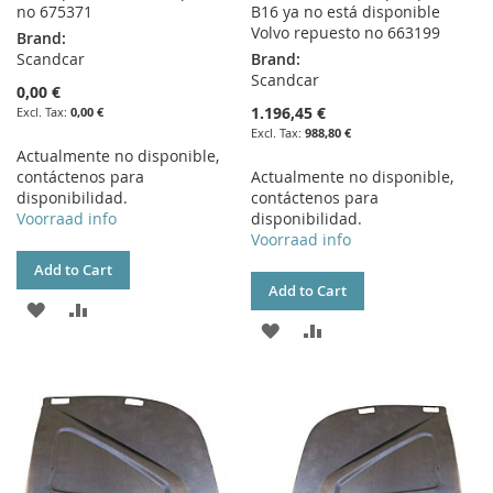
no 675371
B16 ya no está disponible
Volvo repuesto no 663199
Brand:
Scandcar
Brand:
Scandcar
0,00 €
1.196,45 €
0,00 €
988,80 €
Actualmente no disponible,
contáctenos para
Actualmente no disponible,
disponibilidad.
contáctenos para
Voorraad info
disponibilidad.
Voorraad info
Add to Cart
Add to Cart
ADD
ADD
ADD
ADD
TO
TO
TO
TO
WISH
COMPARE
WISH
COMPARE
LIST
LIST