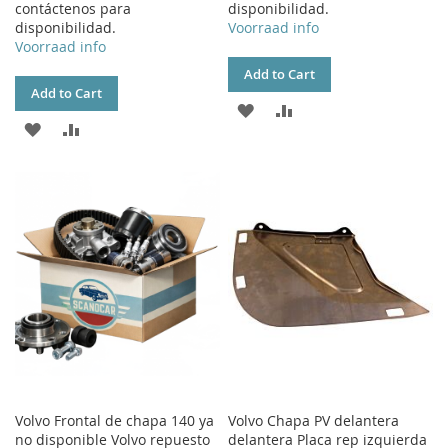
contáctenos para
disponibilidad.
disponibilidad.
Voorraad info
Voorraad info
Add to Cart
Add to Cart
ADD
ADD
ADD
ADD
TO
TO
TO
TO
WISH
COMPARE
WISH
COMPARE
LIST
LIST
Volvo Frontal de chapa 140 ya
Volvo Chapa PV delantera
no disponible Volvo repuesto
delantera Placa rep izquierda