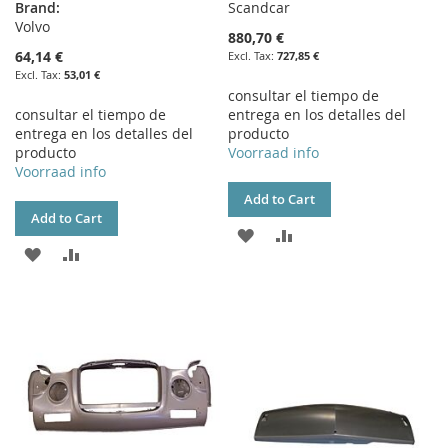
Brand:
Scandcar
Volvo
880,70 €
64,14 €
727,85 €
53,01 €
consultar el tiempo de
consultar el tiempo de
entrega en los detalles del
entrega en los detalles del
producto
producto
Voorraad info
Voorraad info
Add to Cart
Add to Cart
ADD
ADD
ADD
ADD
TO
TO
TO
TO
WISH
COMPARE
WISH
COMPARE
LIST
LIST