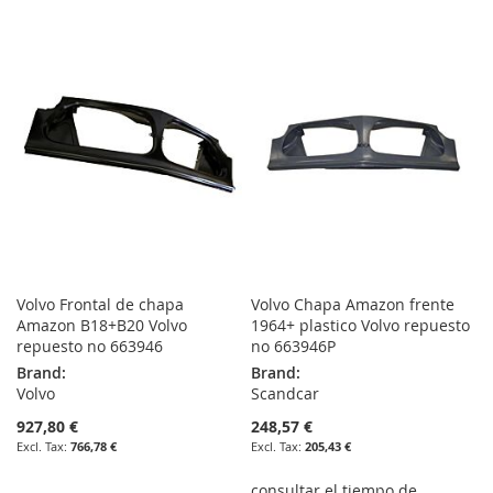
TO
TO
TO
TO
WISH
COMPARE
WISH
COMPARE
LIST
LIST
Volvo Frontal de chapa
Volvo Chapa Amazon frente
Amazon B18+B20 Volvo
1964+ plastico Volvo repuesto
repuesto no 663946
no 663946P
Brand:
Brand:
Volvo
Scandcar
927,80 €
248,57 €
766,78 €
205,43 €
consultar el tiempo de