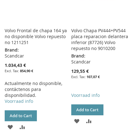
Volvo Frontal de chapa 164 ya
Volvo Chapa PV444+PV544
no disponible Volvo repuesto
placa reparacion delantera
no 1211251
inferior (87726) Volvo
repuesto no 9010200
Brand:
Scandcar
Brand:
Scandcar
1.034,43 €
129,55 €
854,90 €
107,07 €
Actualmente no disponible,
contáctenos para
disponibilidad.
Voorraad info
Voorraad info
Add to Cart
Add to Cart
ADD
ADD
ADD
ADD
TO
TO
TO
TO