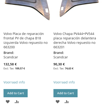
Volvo Placa de reparación
Volvo Chapa PV444+PV544
frontal PV de chapa B18
placa reparación delantera
izquierda Volvo repuesto no
derecha Volvo repuesto no
663200
663201
Brand:
Brand:
Scandcar
Scandcar
132,58 €
90,30 €
109,57 €
74,63 €
Voorraad info
Voorraad info
Add to Cart
Add to Cart
ADD
ADD
ADD
ADD