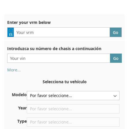
WISH
COMPARE
LIST
Enter your vrm below
Introduzca su número de chasis a continuación
More...
Su número de chasis se encuentra en el reverso de su
certificado de registro. Y también en el coche.
Selecciona tu vehículo
En la placa inferior del asiento delantero derecho
Modelo
Centrar contra el mamparo debajo del capó.
Justo en el compartimento del motor.
Year
Cerca del parabrisas, en el tablero.
Type
En el pilar de la puerta trasera derecha