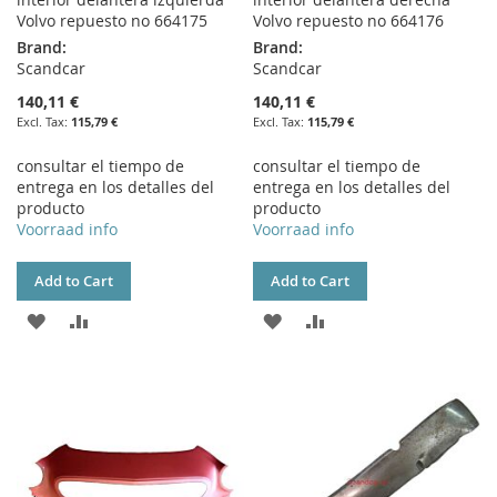
Volvo repuesto no 664175
Volvo repuesto no 664176
Brand:
Brand:
Scandcar
Scandcar
140,11 €
140,11 €
115,79 €
115,79 €
consultar el tiempo de
consultar el tiempo de
entrega en los detalles del
entrega en los detalles del
producto
producto
Voorraad info
Voorraad info
Add to Cart
Add to Cart
ADD
ADD
ADD
ADD
TO
TO
TO
TO
WISH
COMPARE
WISH
COMPARE
LIST
LIST