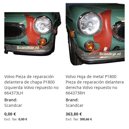
TO
TO
TO
TO
WISH
COMPARE
WISH
COMPARE
LIST
LIST
Volvo Pieza de reparación
Volvo Hoja de metal P1800
delantera de chapa P1800
Pieza de reparación delantera
Izquierda Volvo repuesto no
derecha Volvo repuesto no
664373LH
664373RH
Brand:
Brand:
Scandcar
Scandcar
0,00 €
363,80 €
0,00 €
300,66 €