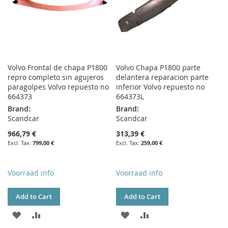
Volvo Frontal de chapa P1800
Volvo Chapa P1800 parte
repro completo sin agujeros
delantera reparacion parte
paragolpes Volvo repuesto no
inferior Volvo repuesto no
664373
664373L
Brand:
Brand:
Scandcar
Scandcar
966,79 €
313,39 €
799,00 €
259,00 €
Voorraad info
Voorraad info
Add to Cart
Add to Cart
ADD
ADD
ADD
ADD