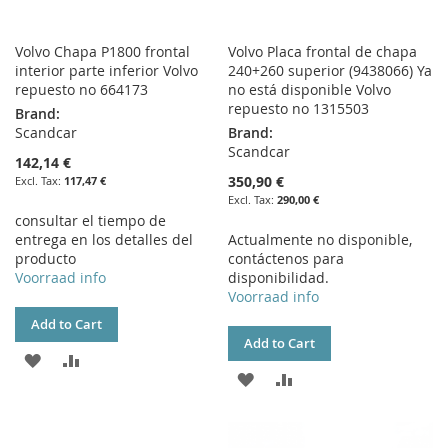
Volvo Chapa P1800 frontal
Volvo Placa frontal de chapa
interior parte inferior Volvo
240+260 superior (9438066) Ya
repuesto no 664173
no está disponible Volvo
repuesto no 1315503
Brand:
Scandcar
Brand:
Scandcar
142,14 €
350,90 €
117,47 €
290,00 €
consultar el tiempo de
entrega en los detalles del
Actualmente no disponible,
producto
contáctenos para
Voorraad info
disponibilidad.
Voorraad info
Add to Cart
Add to Cart
ADD
ADD
ADD
ADD
TO
TO
TO
TO
WISH
COMPARE
WISH
COMPARE