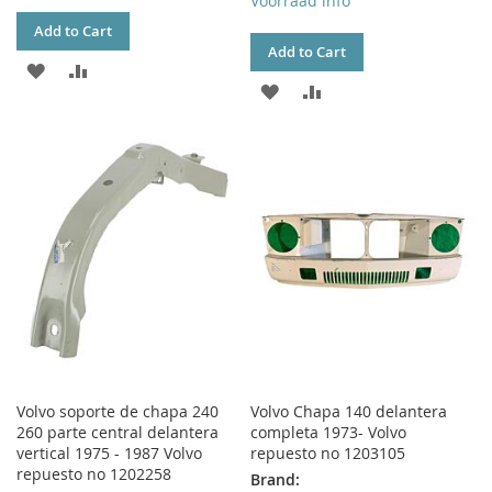
Voorraad info
Add to Cart
Add to Cart
ADD
ADD
ADD
ADD
TO
TO
TO
TO
WISH
COMPARE
WISH
COMPARE
LIST
LIST
Volvo soporte de chapa 240
Volvo Chapa 140 delantera
260 parte central delantera
completa 1973- Volvo
vertical 1975 - 1987 Volvo
repuesto no 1203105
repuesto no 1202258
Brand: