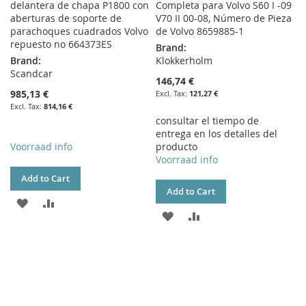
delantera de chapa P1800 con
Completa para Volvo S60 I -09
aberturas de soporte de
V70 II 00-08, Número de Pieza
parachoques cuadrados Volvo
de Volvo 8659885-1
repuesto no 664373ES
Brand:
Brand:
Klokkerholm
Scandcar
146,74 €
985,13 €
121,27 €
814,16 €
consultar el tiempo de
entrega en los detalles del
Voorraad info
producto
Voorraad info
Add to Cart
Add to Cart
ADD
ADD
ADD
ADD
TO
TO
TO
TO
WISH
COMPARE
WISH
COMPARE
LIST
LIST