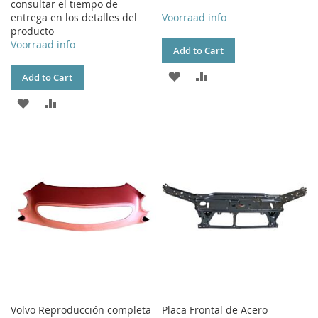
consultar el tiempo de
entrega en los detalles del
Voorraad info
producto
Voorraad info
Add to Cart
ADD
ADD
Add to Cart
TO
TO
ADD
ADD
WISH
COMPARE
TO
TO
LIST
WISH
COMPARE
LIST
Volvo Reproducción completa
Placa Frontal de Acero