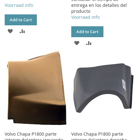
Voorraad info
entrega en los detalles del
producto
Voorraad info
Add to Cart
ADD
ADD
Add to Cart
TO
TO
ADD
ADD
WISH
COMPARE
TO
TO
LIST
WISH
COMPARE
LIST
Volvo Chapa P1800 parte
Volvo Chapa P1800 parte
interior delantera izquierda
interior delantera derecha