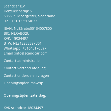
Scandcar B.V.
Heizenschedijk 6
5066 PL Moergestel, Nederland
Tel. +31 13 5134033
IBAN: NL82rabo00134507800
BIC: NLRABO2U
KVK: 18034497
BTW: NL812833387B01
Whatsapp: +31645170597
Email :
info@scandcar.com
Contact administratie
Contact Verzend afdeling
Contact onderdelen vragen
Openingstijden ma-vrij:
Kijk hier
Openingstijden zaterdag:
Boek hier uw afspraak
KVK scandcar 18034497