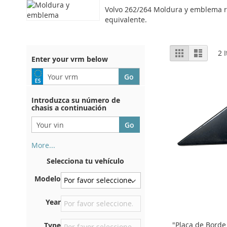
Volvo 262/264 Moldura y emblema re
equivalente.
View
Grid
List
2
I
Enter your vrm below
as
Introduzca su número de
chasis a continuación
More...
Su número de chasis se
Selecciona tu vehículo
encuentra en el reverso de su
certificado de registro. Y
Modelo
también en el coche.
En la placa inferior del
Year
asiento delantero derecho
"Placa de Borde
Type
Centrar contra el mamparo