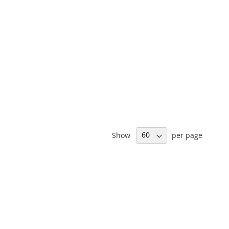
Show
per page