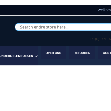
Welkom 
Buscar
+31(0)13 51
OVER ONS
RETOUREN
CON
ONDERDELENBOEKEN