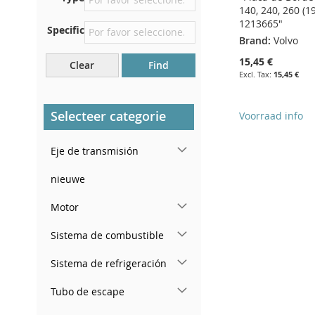
140, 240, 260 (1
debajo del capó.
1213665"
Specific
Justo en el compartimento
Brand:
Volvo
del motor.
15,45 €
Clear
Find
Cerca del parabrisas, en el
15,45 €
tablero.
En el pilar de la puerta
Selecteer categorie
Voorraad info
trasera derecha
Add to Cart
Add to Cart
Eje de transmisión
ADD
ADD
TO
ADD
nieuwe
TO
ADD
WISH
TO
Motor
WISH
TO
LIST
COMPARE
Sistema de combustible
LIST
COMPARE
Sistema de refrigeración
Tubo de escape