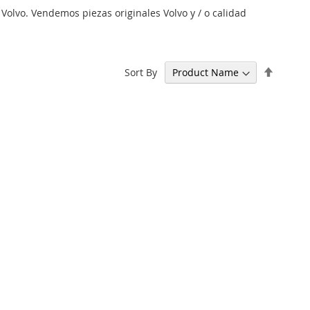
olvo. Vendemos piezas originales Volvo y / o calidad
Set
Sort By
Descen
Directi