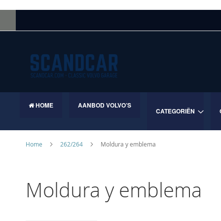
Skip
to
Content
HOME
AANBOD VOLVO’S
CATEGORIËN
Home
262/264
Moldura y emblema
Moldura y emblema