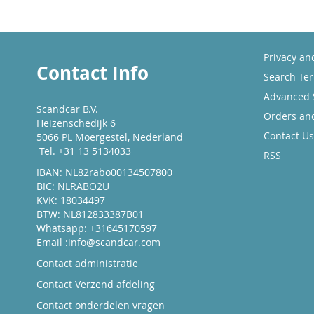
Privacy an
Contact Info
Search Te
Advanced 
Scandcar B.V.
Orders an
Heizenschedijk 6
Contact Us
5066 PL Moergestel, Nederland
Tel. +31 13 5134033
RSS
IBAN: NL82rabo00134507800
BIC: NLRABO2U
KVK: 18034497
BTW: NL812833387B01
Whatsapp: +31645170597
Email :
info@scandcar.com
Contact administratie
Contact Verzend afdeling
Contact onderdelen vragen