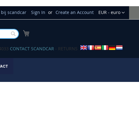
Currency
bij scandcar
Sign In
Create an Account
EUR - euro
My Cart
Buscar
34033
CONTACT SCANDCAR
- RETURNS
TACT