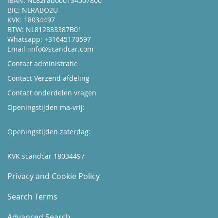
IBAN: NL82rabo00134507800
BIC: NLRABO2U
KVK: 18034497
BTW: NL812833387B01
Whatsapp: +31645170597
Email :
info@scandcar.com
Contact administratie
Contact Verzend afdeling
Contact onderdelen vragen
Openingstijden ma-vrij:
Kijk hier
Openingstijden zaterdag:
Boek hier uw afspraak
KVK scandcar 18034497
Privacy and Cookie Policy
Search Terms
Advanced Search