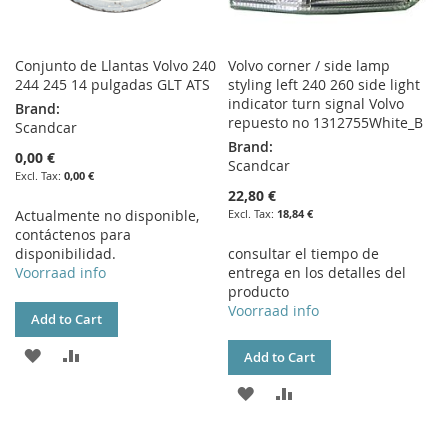
Conjunto de Llantas Volvo 240
Volvo corner / side lamp
244 245 14 pulgadas GLT ATS
styling left 240 260 side light
indicator turn signal Volvo
Brand:
repuesto no 1312755White_B
Scandcar
Brand:
0,00 €
Scandcar
0,00 €
22,80 €
Actualmente no disponible,
18,84 €
contáctenos para
disponibilidad.
consultar el tiempo de
Voorraad info
entrega en los detalles del
producto
Voorraad info
Add to Cart
ADD
ADD
Add to Cart
TO
TO
ADD
ADD
WISH
COMPARE
TO
TO