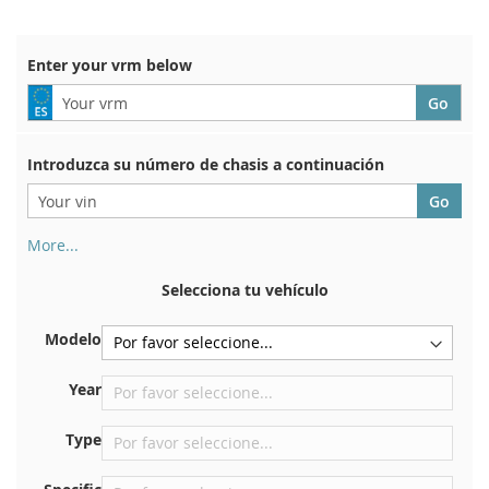
LIST
WISH
COMPARE
LIST
Enter your vrm below
Introduzca su número de chasis a continuación
More...
Su número de chasis se encuentra en el reverso de su
certificado de registro. Y también en el coche.
Selecciona tu vehículo
En la placa inferior del asiento delantero derecho
Modelo
Centrar contra el mamparo debajo del capó.
Justo en el compartimento del motor.
Year
Cerca del parabrisas, en el tablero.
Type
En el pilar de la puerta trasera derecha