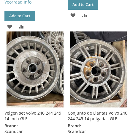
Voorraad info
Add to Cart
ADD
ADD
Add to Cart
TO
TO
ADD
ADD
WISH
COMPARE
TO
TO
LIST
WISH
COMPARE
LIST
Velgen set volvo 240 244 245
Conjunto de Llantas Volvo 240
14 inch GLE
244 245 14 pulgadas GLE
Brand:
Brand:
Scandcar
Scandcar