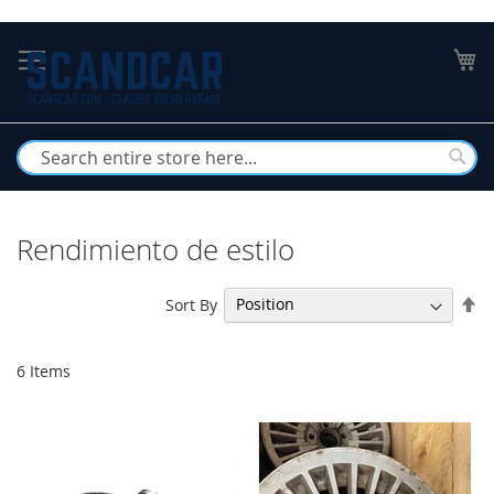
Skip
to
My
Content
Busc
Rendimiento de estilo
Se
Sort By
De
Di
6
Items