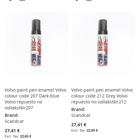
TO
TO
TO
TO
WISH
COMPARE
WISH
COMPARE
LIST
LIST
Volvo paint pen enamel Volvo
Volvo paint pen enamel Volvo
colour code 207 Dark blue
colour code 212 Grey Volvo
Volvo repuesto no
repuesto no vollakstklr212
vollakstklr207
Brand:
Brand:
Scandcar
Scandcar
27,41 €
27,41 €
22,65 €
22,65 €