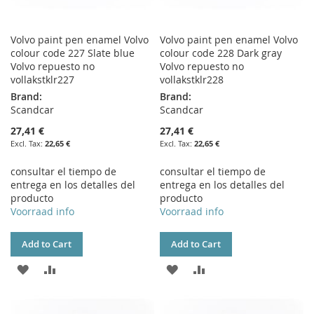
Volvo paint pen enamel Volvo
Volvo paint pen enamel Volvo
colour code 227 Slate blue
colour code 228 Dark gray
Volvo repuesto no
Volvo repuesto no
vollakstklr227
vollakstklr228
Brand:
Brand:
Scandcar
Scandcar
27,41 €
27,41 €
22,65 €
22,65 €
consultar el tiempo de
consultar el tiempo de
entrega en los detalles del
entrega en los detalles del
producto
producto
Voorraad info
Voorraad info
Add to Cart
Add to Cart
ADD
ADD
ADD
ADD
TO
TO
TO
TO