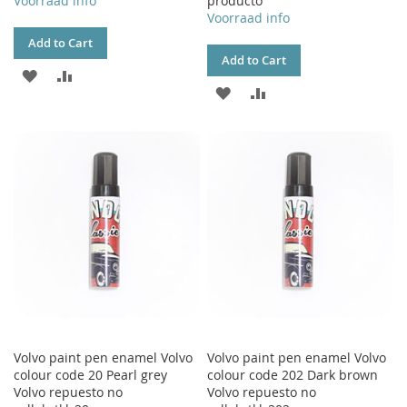
Voorraad info
producto
Voorraad info
Add to Cart
Add to Cart
ADD
ADD
ADD
ADD
TO
TO
TO
TO
WISH
COMPARE
WISH
COMPARE
LIST
LIST
Volvo paint pen enamel Volvo
Volvo paint pen enamel Volvo
colour code 20 Pearl grey
colour code 202 Dark brown
Volvo repuesto no
Volvo repuesto no