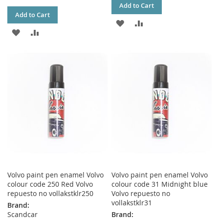
Add to Cart
Add to Cart
ADD
ADD
ADD
ADD
TO
TO
TO
TO
WISH
COMPARE
WISH
COMPARE
LIST
LIST
Volvo paint pen enamel Volvo
Volvo paint pen enamel Volvo
colour code 250 Red Volvo
colour code 31 Midnight blue
repuesto no vollakstklr250
Volvo repuesto no
vollakstklr31
Brand:
Scandcar
Brand: