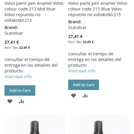
Volvo paint pen enamel Volvo
Volvo paint pen enamel Volvo
colour code 213 Mid blue
colour code 215 Blue Volvo
Volvo repuesto no
repuesto no vollakstklr215
vollakstklr213
Brand:
Brand:
Scandcar
Scandcar
27,41 €
27,41 €
22,65 €
22,65 €
consultar el tiempo de
consultar el tiempo de
entrega en los detalles del
entrega en los detalles del
producto
producto
Voorraad info
Voorraad info
Add to Cart
Add to Cart
ADD
ADD
ADD
ADD
TO
TO
TO
TO
WISH
COMPARE
WISH
COMPARE
LIST
LIST