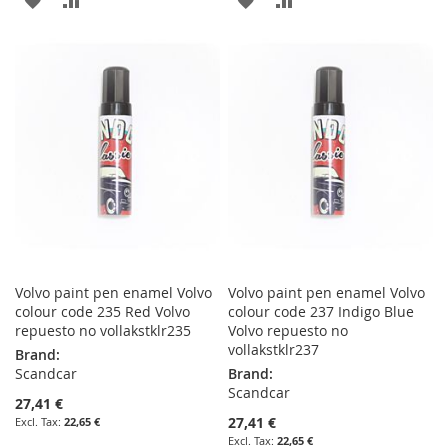
TO
TO
TO
TO
WISH
COMPARE
WISH
COMPARE
LIST
LIST
Volvo paint pen enamel Volvo
Volvo paint pen enamel Volvo
colour code 235 Red Volvo
colour code 237 Indigo Blue
repuesto no vollakstklr235
Volvo repuesto no
vollakstklr237
Brand:
Scandcar
Brand:
Scandcar
27,41 €
27,41 €
22,65 €
22,65 €