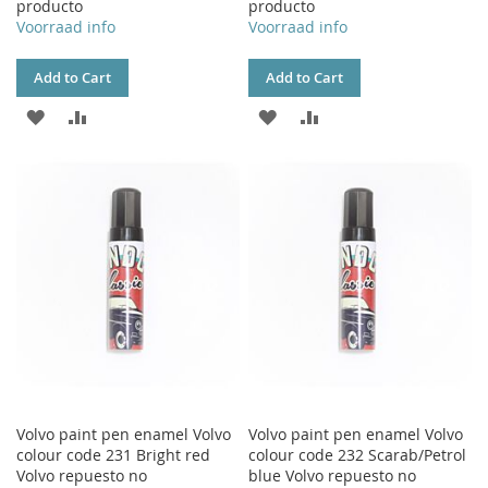
producto
producto
Voorraad info
Voorraad info
Add to Cart
Add to Cart
ADD
ADD
ADD
ADD
TO
TO
TO
TO
WISH
COMPARE
WISH
COMPARE
LIST
LIST
Volvo paint pen enamel Volvo
Volvo paint pen enamel Volvo
colour code 231 Bright red
colour code 232 Scarab/Petrol
Volvo repuesto no
blue Volvo repuesto no