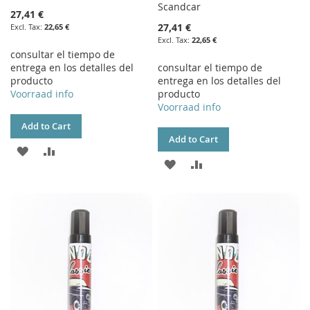
Scandcar
27,41 €
27,41 €
22,65 €
22,65 €
consultar el tiempo de
entrega en los detalles del
consultar el tiempo de
producto
entrega en los detalles del
Voorraad info
producto
Voorraad info
Add to Cart
Add to Cart
ADD
ADD
ADD
ADD
TO
TO
TO
TO
WISH
COMPARE
WISH
COMPARE
LIST
LIST