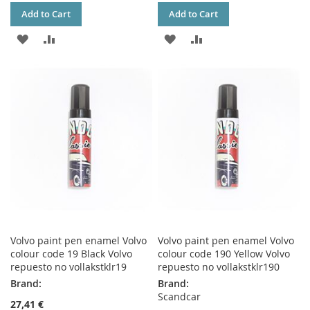
Add to Cart
Add to Cart
ADD
ADD
ADD
ADD
TO
TO
TO
TO
WISH
COMPARE
WISH
COMPARE
LIST
LIST
Volvo paint pen enamel Volvo
Volvo paint pen enamel Volvo
colour code 19 Black Volvo
colour code 190 Yellow Volvo
repuesto no vollakstklr19
repuesto no vollakstklr190
Brand:
Brand:
Scandcar
27,41 €