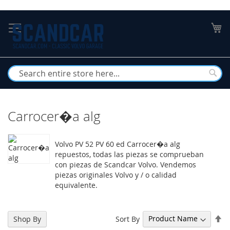
Skip
to
My
Content
Busc
Carrocer�a alg
Volvo PV 52 PV 60 ed Carrocer�a alg
repuestos, todas las piezas se comprueban
con piezas de Scandcar Volvo. Vendemos
piezas originales Volvo y / o calidad
equivalente.
Se
Sort By
Shop By
De