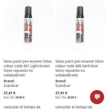
WISH
COMPARE
WISH
COMPARE
LIST
LIST
Volvo paint pen enamel Volvo
Volvo paint pen enamel Volvo
colour code 401 Light brown
colour code 406 Dark blue
Volvo repuesto no
Volvo repuesto no
vollakstklr401
vollakstklr406
Brand:
Brand:
Scandcar
Scandcar
27,41 €
27,41 €
💬
22,65 €
22,65 €
consultar el tiempo de
consultar el tiempo de