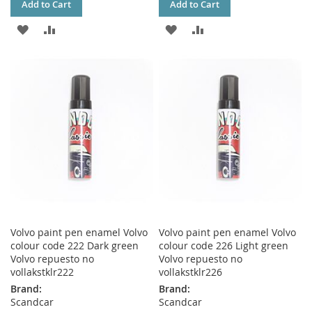
Add to Cart
Add to Cart
ADD
ADD
ADD
ADD
TO
TO
TO
TO
WISH
COMPARE
WISH
COMPARE
LIST
LIST
Volvo paint pen enamel Volvo
Volvo paint pen enamel Volvo
colour code 222 Dark green
colour code 226 Light green
Volvo repuesto no
Volvo repuesto no
vollakstklr222
vollakstklr226
Brand:
Brand:
Scandcar
Scandcar