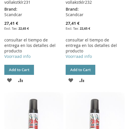
vollakstklr231
vollakstklr232
Brand:
Brand:
Scandcar
Scandcar
27,41 €
27,41 €
22,65 €
22,65 €
consultar el tiempo de
consultar el tiempo de
entrega en los detalles del
entrega en los detalles del
producto
producto
Voorraad info
Voorraad info
Add to Cart
Add to Cart
ADD
ADD
ADD
ADD
TO
TO
TO
TO
WISH
COMPARE
WISH
COMPARE
LIST
LIST