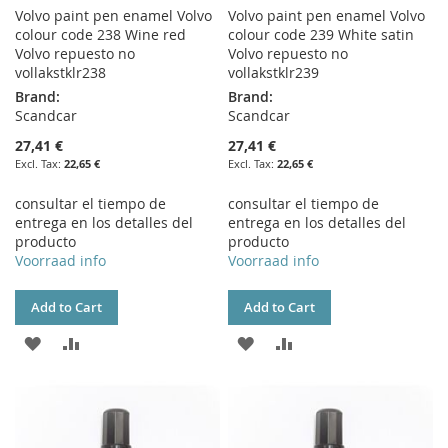
Volvo paint pen enamel Volvo
Volvo paint pen enamel Volvo
colour code 238 Wine red
colour code 239 White satin
Volvo repuesto no
Volvo repuesto no
vollakstklr238
vollakstklr239
Brand:
Brand:
Scandcar
Scandcar
27,41 €
27,41 €
22,65 €
22,65 €
consultar el tiempo de
consultar el tiempo de
entrega en los detalles del
entrega en los detalles del
producto
producto
Voorraad info
Voorraad info
Add to Cart
Add to Cart
ADD
ADD
ADD
ADD
TO
TO
TO
TO
WISH
COMPARE
WISH
COMPARE
LIST
LIST