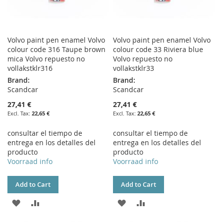
Volvo paint pen enamel Volvo
Volvo paint pen enamel Volvo
colour code 316 Taupe brown
colour code 33 Riviera blue
mica Volvo repuesto no
Volvo repuesto no
vollakstklr316
vollakstklr33
Brand:
Brand:
Scandcar
Scandcar
27,41 €
27,41 €
22,65 €
22,65 €
consultar el tiempo de
consultar el tiempo de
entrega en los detalles del
entrega en los detalles del
producto
producto
Voorraad info
Voorraad info
Add to Cart
Add to Cart
ADD
ADD
ADD
ADD
TO
TO
TO
TO