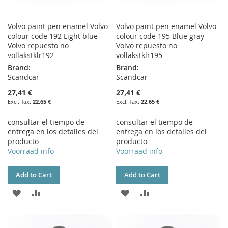
Volvo paint pen enamel Volvo
Volvo paint pen enamel Volvo
colour code 192 Light blue
colour code 195 Blue gray
Volvo repuesto no
Volvo repuesto no
vollakstklr192
vollakstklr195
Brand:
Brand:
Scandcar
Scandcar
27,41 €
27,41 €
22,65 €
22,65 €
consultar el tiempo de
consultar el tiempo de
entrega en los detalles del
entrega en los detalles del
producto
producto
Voorraad info
Voorraad info
Add to Cart
Add to Cart
ADD
ADD
ADD
ADD
TO
TO
TO
TO
WISH
COMPARE
WISH
COMPARE