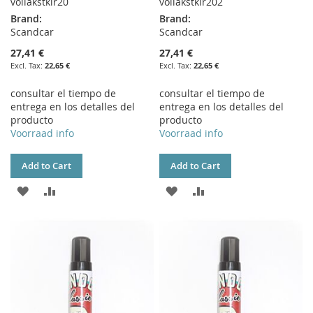
vollakstklr20
vollakstklr202
Brand:
Brand:
Scandcar
Scandcar
27,41 €
27,41 €
22,65 €
22,65 €
consultar el tiempo de
consultar el tiempo de
entrega en los detalles del
entrega en los detalles del
producto
producto
Voorraad info
Voorraad info
Add to Cart
Add to Cart
ADD
ADD
ADD
ADD
TO
TO
TO
TO
WISH
COMPARE
WISH
COMPARE
LIST
LIST