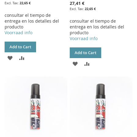
27,41 €
22,65 €
22,65 €
consultar el tiempo de
entrega en los detalles del
consultar el tiempo de
producto
entrega en los detalles del
Voorraad info
producto
Voorraad info
Add to Cart
Add to Cart
ADD
ADD
ADD
ADD
TO
TO
TO
TO
WISH
COMPARE
WISH
COMPARE
LIST
LIST