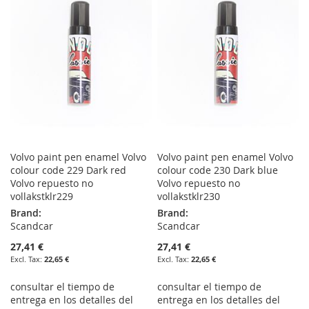
WISH
COMPARE
WISH
COMPARE
LIST
LIST
Volvo paint pen enamel Volvo
Volvo paint pen enamel Volvo
colour code 229 Dark red
colour code 230 Dark blue
Volvo repuesto no
Volvo repuesto no
vollakstklr229
vollakstklr230
Brand:
Brand:
Scandcar
Scandcar
27,41 €
27,41 €
22,65 €
22,65 €
consultar el tiempo de
consultar el tiempo de
entrega en los detalles del
entrega en los detalles del