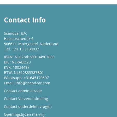
Contact Info
Scandcar B.V.
Heizenschedijk 6
5066 PL Moergestel, Nederland
Tel. +31 13 5134033
IBAN: NL82rabo00134507800
BIC: NLRABO2U
KVK: 18034497
BTW: NL812833387B01
Whatsapp: +31645170597
Email :
info@scandcar.com
Contact administratie
Contact Verzend afdeling
Contact onderdelen vragen
Openingstijden ma-vrij: