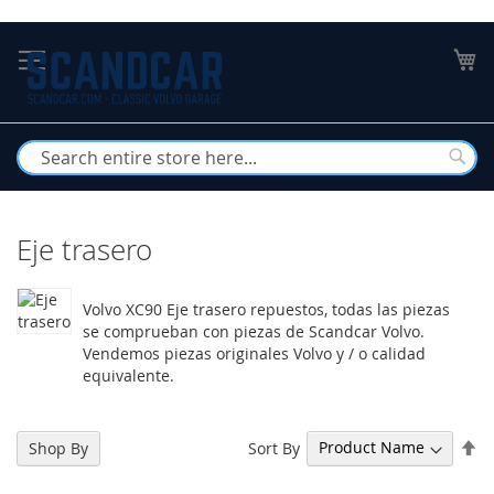
Skip
to
My
Content
Busc
Eje trasero
Volvo XC90 Eje trasero repuestos, todas las piezas
se comprueban con piezas de Scandcar Volvo.
Vendemos piezas originales Volvo y / o calidad
equivalente.
Se
Sort By
Shop By
De
Di