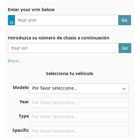
Enter your vrm below
Introduzca su número de chasis a continuación
More...
Su número de chasis se encuentra en el reverso de su
certificado de registro. Y también en el coche.
Selecciona tu vehículo
En la placa inferior del asiento delantero derecho
Modelo
Centrar contra el mamparo debajo del capó.
Justo en el compartimento del motor.
Year
Cerca del parabrisas, en el tablero.
Type
En el pilar de la puerta trasera derecha
Specific