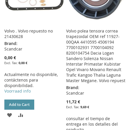
Volvo . Volvo repuesto no
Volvo polea tensora correa
21430628
trapezoidal OEM ref 11927-
00QAA 4410595 4506194
Brand:
7700102931 7700104092
Scandcar
8200104754 Dacia Logan
0,00 €
Sandero Solenza Nissan
0,00 €
Interstar Primastar Kubistar
Opel Vivaro Movano Renault
Actualmente no disponible,
Trafic Kangoo Thalia Laguna
contáctenos para
Master Megane. Volvo repuest
disponibilidad.
Brand:
Voorraad info
Scandcar
11,72 €
Add to Cart
9,69 €
ADD
ADD
consultar el tiempo de
entrega en los detalles del
TO
TO
producto