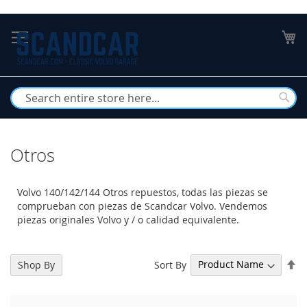
Skip
to
My
Content
Busc
Otros
Volvo 140/142/144 Otros repuestos, todas las piezas se
comprueban con piezas de Scandcar Volvo. Vendemos
piezas originales Volvo y / o calidad equivalente.
Se
Sort By
Shop By
De
Di