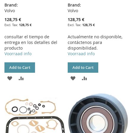
Brand:
Brand:
Volvo
Volvo
128,75 €
128,75 €
128,75 €
128,75 €
consultar el tiempo de
Actualmente no disponible,
entrega en los detalles del
contáctenos para
producto
disponibilidad.
Voorraad info
Voorraad info
Add to Cart
Add to Cart
ADD
ADD
ADD
ADD
TO
TO
TO
TO
WISH
COMPARE
WISH
COMPARE
LIST
LIST