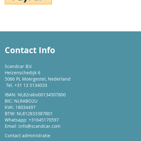
Contact Info
Scandcar B.V.
Heizenschedijk 6
5066 PL Moergestel, Nederland
Tel. +31 13 5134033
IBAN: NL82rabo00134507800
BIC: NLRABO2U
KVK: 18034497
BTW: NL812833387B01
Whatsapp: +31645170597
Email :
info@scandcar.com
Contact administratie