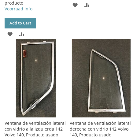
producto
ADD
ADD
Voorraad info
TO
TO
Add to Cart
WISH
COMPARE
ADD
ADD
LIST
TO
TO
WISH
COMPARE
LIST
Ventana de ventilación lateral
Ventana de ventilación lateral
con vidrio a la izquierda 142
derecha con vidrio 142 Volvo
Volvo 140, Producto usado
140, Producto usado