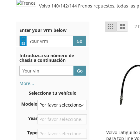
Volvo 140/142/144 Frenos repuestos, todas las p
View
Grid
List
2
I
Enter your vrm below
as
Introduzca su número de
chasis a continuación
More...
Su número de chasis se
Selecciona tu vehículo
encuentra en el reverso de su
certificado de registro. Y
Modelo
también en el coche.
En la placa inferior del
Year
asiento delantero derecho
Volvo Latiguillo
Type
Centrar contra el mamparo
para top line V
debajo del capó.