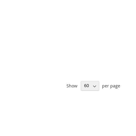
Show
per page