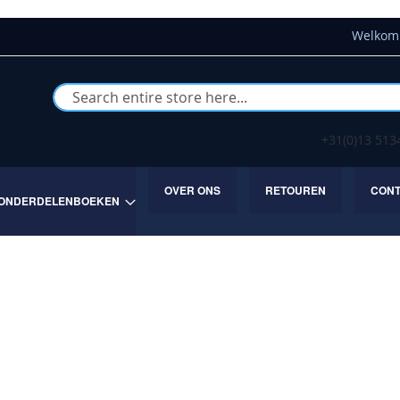
Welkom 
Buscar
+31(0)13 51
OVER ONS
RETOUREN
CON
ONDERDELENBOEKEN