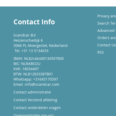
Privacy an
Contact Info
Search Te
Advanced 
Scandcar B.V.
Orders an
Heizenschedijk 6
Contact Us
5066 PL Moergestel, Nederland
Tel. +31 13 5134033
RSS
IBAN: NL82rabo00134507800
BIC: NLRABO2U
KVK: 18034497
BTW: NL812833387B01
Whatsapp: +31645170597
Email :
info@scandcar.com
Contact administratie
Contact Verzend afdeling
Contact onderdelen vragen
Openingstijden ma-vrij: