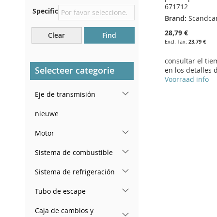
671712
Specific
Justo en el compartimento
Brand:
Scandca
del motor.
28,79 €
Clear
Find
Cerca del parabrisas, en el
23,79 €
tablero.
consultar el ti
En el pilar de la puerta
Selecteer categorie
en los detalles 
trasera derecha
Voorraad info
Eje de transmisión
Add to Cart
Add to Cart
ADD
nieuwe
ADD
TO
ADD
Motor
TO
ADD
WISH
TO
Sistema de combustible
WISH
TO
LIST
COMPARE
Sistema de refrigeración
LIST
COMPARE
Tubo de escape
Caja de cambios y