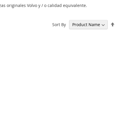
 originales Volvo y / o calidad equivalente.
Set
Sort By
Descen
Directi