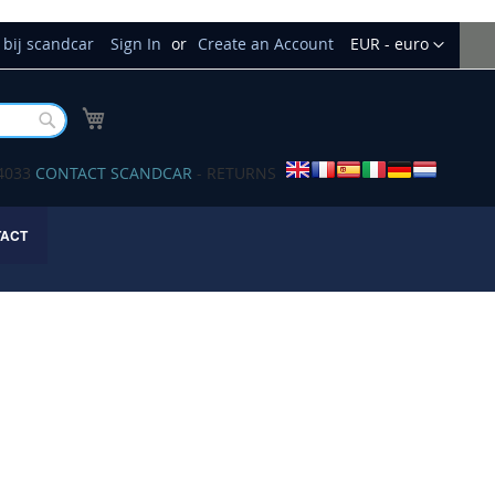
Currency
bij scandcar
Sign In
Create an Account
EUR - euro
My Cart
Buscar
34033
CONTACT SCANDCAR
- RETURNS
TACT