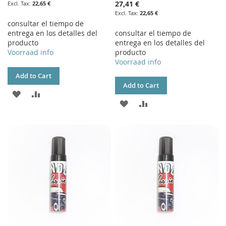
27,41 €
22,65 €
22,65 €
consultar el tiempo de
entrega en los detalles del
consultar el tiempo de
producto
entrega en los detalles del
Voorraad info
producto
Voorraad info
Add to Cart
Add to Cart
ADD
ADD
ADD
ADD
TO
TO
TO
TO
WISH
COMPARE
WISH
COMPARE
LIST
LIST