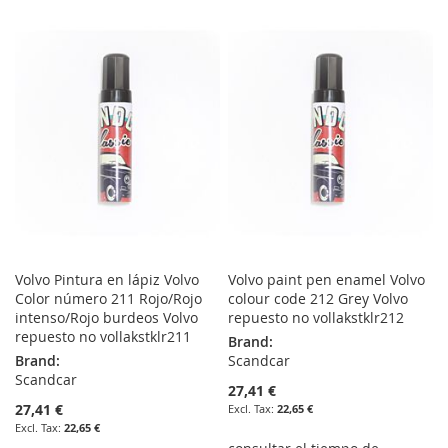
TO
TO
TO
TO
WISH
COMPARE
WISH
COMPARE
LIST
LIST
Volvo Pintura en lápiz Volvo
Volvo paint pen enamel Volvo
Color número 211 Rojo/Rojo
colour code 212 Grey Volvo
intenso/Rojo burdeos Volvo
repuesto no vollakstklr212
repuesto no vollakstklr211
Brand:
Brand:
Scandcar
Scandcar
27,41 €
27,41 €
22,65 €
22,65 €