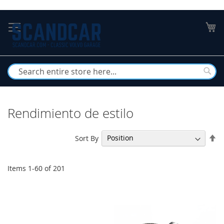
Skip
to
My
Content
Busc
Rendimiento de estilo
Se
Sort By
De
Di
Items
1
-
60
of
201