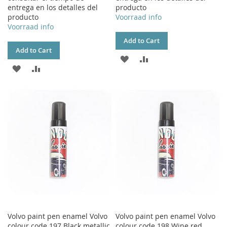
entrega en los detalles del
producto
producto
Voorraad info
Voorraad info
Add to Cart
Add to Cart
ADD
ADD
ADD
ADD
TO
TO
TO
TO
WISH
COMPARE
WISH
COMPARE
LIST
LIST
Volvo paint pen enamel Volvo
Volvo paint pen enamel Volvo
colour code 197 Black metallic
colour code 198 Wine red