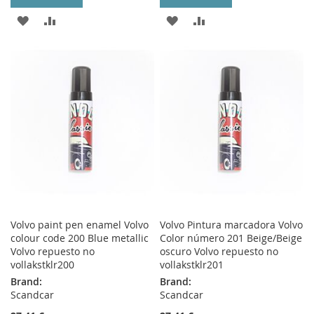
ADD
ADD
ADD
ADD
TO
TO
TO
TO
WISH
COMPARE
WISH
COMPARE
LIST
LIST
Volvo paint pen enamel Volvo
Volvo Pintura marcadora Volvo
colour code 200 Blue metallic
Color número 201 Beige/Beige
Volvo repuesto no
oscuro Volvo repuesto no
vollakstklr200
vollakstklr201
Brand:
Brand:
Scandcar
Scandcar