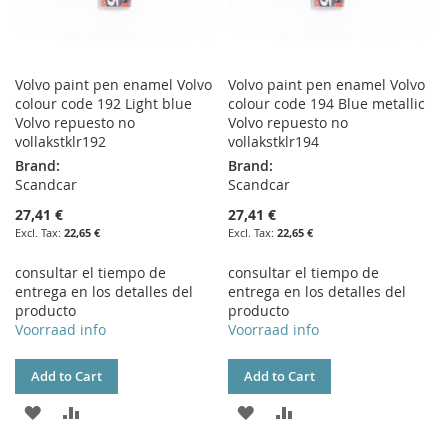
Volvo paint pen enamel Volvo
Volvo paint pen enamel Volvo
colour code 192 Light blue
colour code 194 Blue metallic
Volvo repuesto no
Volvo repuesto no
vollakstklr192
vollakstklr194
Brand:
Brand:
Scandcar
Scandcar
27,41 €
27,41 €
22,65 €
22,65 €
consultar el tiempo de
consultar el tiempo de
entrega en los detalles del
entrega en los detalles del
producto
producto
Voorraad info
Voorraad info
Add to Cart
Add to Cart
ADD
ADD
ADD
ADD
TO
TO
TO
TO