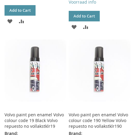
Voorraad info
Add to Cart
Add to Cart
ADD
ADD
ADD
ADD
TO
TO
TO
TO
WISH
COMPARE
WISH
COMPARE
LIST
LIST
Volvo paint pen enamel Volvo
Volvo paint pen enamel Volvo
colour code 19 Black Volvo
colour code 190 Yellow Volvo
repuesto no vollakstklr19
repuesto no vollakstklr190
Brand:
Brand: