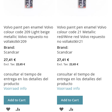
Volvo paint pen enamel Volvo
Volvo paint pen enamel Volvo
colour code 209 Light beige
colour code 21 Metallic
metallic Volvo repuesto no
red/Wine red Volvo repuesto
vollakstklr209
no vollakstklr21
Brand:
Brand:
Scandcar
Scandcar
27,41 €
27,41 €
22,65 €
22,65 €
consultar el tiempo de
consultar el tiempo de
entrega en los detalles del
entrega en los detalles del
producto
producto
Voorraad info
Voorraad info
Add to Cart
Add to Cart
ADD
ADD
ADD
ADD