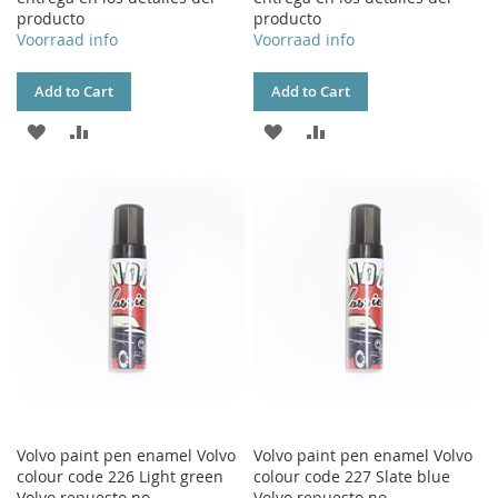
producto
producto
Voorraad info
Voorraad info
Add to Cart
Add to Cart
ADD
ADD
ADD
ADD
TO
TO
TO
TO
WISH
COMPARE
WISH
COMPARE
LIST
LIST
Volvo paint pen enamel Volvo
Volvo paint pen enamel Volvo
colour code 226 Light green
colour code 227 Slate blue
Volvo repuesto no
Volvo repuesto no