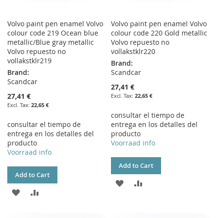
Volvo paint pen enamel Volvo
Volvo paint pen enamel Volvo
colour code 219 Ocean blue
colour code 220 Gold metallic
metallic/Blue gray metallic
Volvo repuesto no
Volvo repuesto no
vollakstklr220
vollakstklr219
Brand:
Brand:
Scandcar
Scandcar
27,41 €
27,41 €
22,65 €
22,65 €
consultar el tiempo de
consultar el tiempo de
entrega en los detalles del
entrega en los detalles del
producto
producto
Voorraad info
Voorraad info
Add to Cart
Add to Cart
ADD
ADD
ADD
ADD
TO
TO
TO
TO
WISH
COMPARE