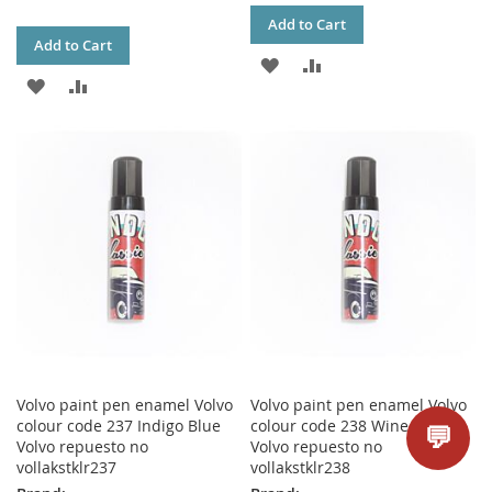
Add to Cart
Add to Cart
ADD
ADD
ADD
ADD
TO
TO
TO
TO
WISH
COMPARE
WISH
COMPARE
LIST
LIST
Volvo paint pen enamel Volvo
Volvo paint pen enamel Volvo
colour code 237 Indigo Blue
colour code 238 Wine red
💬
Volvo repuesto no
Volvo repuesto no
vollakstklr237
vollakstklr238