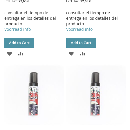
22,65 €
22,65 €
consultar el tiempo de
consultar el tiempo de
entrega en los detalles del
entrega en los detalles del
producto
producto
Voorraad info
Voorraad info
Add to Cart
Add to Cart
ADD
ADD
ADD
ADD
TO
TO
TO
TO
WISH
COMPARE
WISH
COMPARE
LIST
LIST