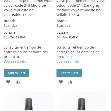
Volvo paint pen enamel Volvo
Volvo paint pen enamel Volvo
colour code 213 Mid blue
colour code 214 Dark grey
Volvo repuesto no
metallic Volvo repuesto no
vollakstklr213
vollakstklr214
Brand:
Brand:
Scandcar
Scandcar
27,41 €
27,41 €
22,65 €
22,65 €
consultar el tiempo de
consultar el tiempo de
entrega en los detalles del
entrega en los detalles del
producto
producto
Voorraad info
Voorraad info
Add to Cart
Add to Cart
ADD
ADD
ADD
ADD
TO
TO
TO
TO
WISH
COMPARE
WISH
COMPARE
LIST
LIST