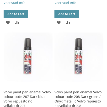
Voorraad info
Voorraad info
Add to Cart
Add to Cart
ADD
ADD
ADD
ADD
TO
TO
TO
TO
WISH
COMPARE
WISH
COMPARE
LIST
LIST
Volvo paint pen enamel Volvo
Volvo paint pen enamel Volvo
colour code 207 Dark blue
colour code 208 Dark green /
Volvo repuesto no
Onyx metallic Volvo repuesto
vollakstklr207
no vollakstklr208