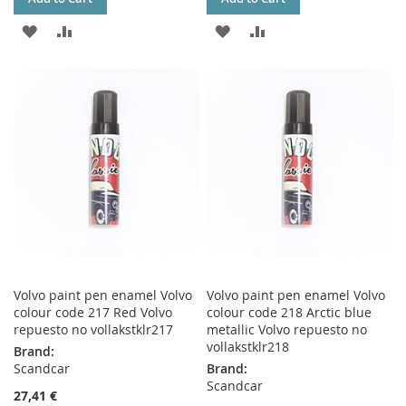
ADD
ADD
ADD
ADD
TO
TO
TO
TO
WISH
COMPARE
WISH
COMPARE
LIST
LIST
Volvo paint pen enamel Volvo
Volvo paint pen enamel Volvo
colour code 217 Red Volvo
colour code 218 Arctic blue
repuesto no vollakstklr217
metallic Volvo repuesto no
vollakstklr218
Brand:
Scandcar
Brand:
Scandcar
27,41 €