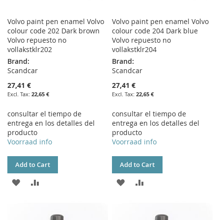
Volvo paint pen enamel Volvo
Volvo paint pen enamel Volvo
colour code 202 Dark brown
colour code 204 Dark blue
Volvo repuesto no
Volvo repuesto no
vollakstklr202
vollakstklr204
Brand:
Brand:
Scandcar
Scandcar
27,41 €
27,41 €
22,65 €
22,65 €
consultar el tiempo de
consultar el tiempo de
entrega en los detalles del
entrega en los detalles del
producto
producto
Voorraad info
Voorraad info
Add to Cart
Add to Cart
ADD
ADD
ADD
ADD
TO
TO
TO
TO
WISH
COMPARE
WISH
COMPARE