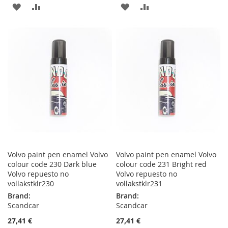
ADD
ADD
ADD
ADD
TO
TO
TO
TO
WISH
COMPARE
WISH
COMPARE
LIST
LIST
Volvo paint pen enamel Volvo
Volvo paint pen enamel Volvo
colour code 230 Dark blue
colour code 231 Bright red
Volvo repuesto no
Volvo repuesto no
vollakstklr230
vollakstklr231
Brand:
Brand:
Scandcar
Scandcar
27,41 €
27,41 €