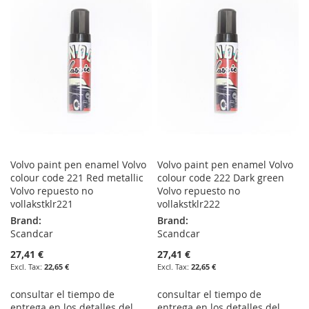
WISH
COMPARE
LIST
LIST
Volvo paint pen enamel Volvo
Volvo paint pen enamel Volvo
colour code 221 Red metallic
colour code 222 Dark green
Volvo repuesto no
Volvo repuesto no
vollakstklr221
vollakstklr222
Brand:
Brand:
Scandcar
Scandcar
27,41 €
27,41 €
22,65 €
22,65 €
consultar el tiempo de
consultar el tiempo de
entrega en los detalles del
entrega en los detalles del