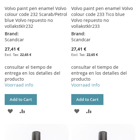
Volvo paint pen enamel Volvo
Volvo paint pen enamel Volvo
colour code 232 Scarab/Petrol
colour code 233 Tico blue
blue Volvo repuesto no
Volvo repuesto no
vollakstklr232
vollakstklr233
Brand:
Brand:
Scandcar
Scandcar
27,41 €
27,41 €
22,65 €
22,65 €
consultar el tiempo de
consultar el tiempo de
entrega en los detalles del
entrega en los detalles del
producto
producto
Voorraad info
Voorraad info
Add to Cart
Add to Cart
ADD
ADD
ADD
ADD
TO
TO
TO
TO
WISH
COMPARE
WISH
COMPARE