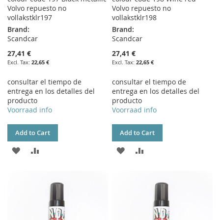
Volvo repuesto no
Volvo repuesto no
vollakstklr197
vollakstklr198
Brand:
Brand:
Scandcar
Scandcar
27,41 €
27,41 €
22,65 €
22,65 €
consultar el tiempo de
consultar el tiempo de
entrega en los detalles del
entrega en los detalles del
producto
producto
Voorraad info
Voorraad info
Add to Cart
Add to Cart
ADD
ADD
ADD
ADD
TO
TO
TO
TO
WISH
COMPARE
WISH
COMPARE
LIST
LIST