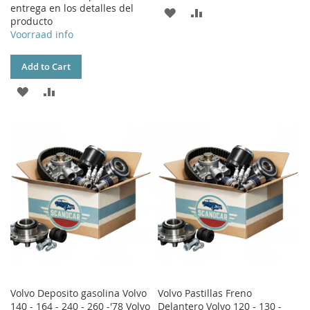
entrega en los detalles del
ADD
ADD
producto
Voorraad info
TO
TO
WISH
COMPARE
Add to Cart
LIST
ADD
ADD
TO
TO
WISH
COMPARE
LIST
Volvo Deposito gasolina Volvo
Volvo Pastillas Freno
140 - 164 - 240 - 260 -'78 Volvo
Delantero Volvo 120 - 130 -