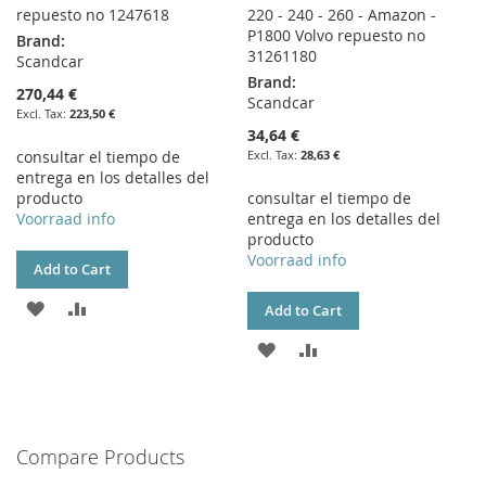
repuesto no 1247618
220 - 240 - 260 - Amazon -
P1800 Volvo repuesto no
Brand:
31261180
Scandcar
Brand:
270,44 €
Scandcar
223,50 €
34,64 €
consultar el tiempo de
28,63 €
entrega en los detalles del
producto
consultar el tiempo de
Voorraad info
entrega en los detalles del
producto
Voorraad info
Add to Cart
ADD
ADD
Add to Cart
TO
TO
ADD
ADD
WISH
COMPARE
TO
TO
LIST
WISH
COMPARE
Compare Products
LIST