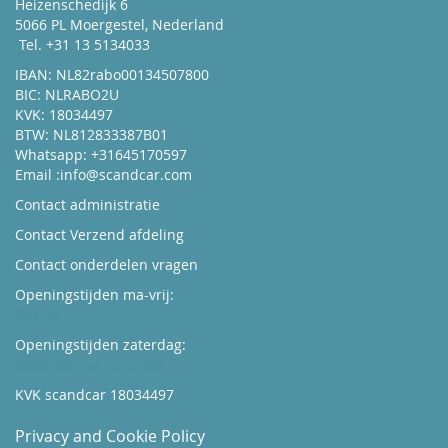
Heizenschedijk 6
5066 PL Moergestel, Nederland
Tel. +31 13 5134033
IBAN: NL82rabo00134507800
BIC: NLRABO2U
KVK: 18034497
BTW: NL812833387B01
Whatsapp: +31645170597
Email :
info@scandcar.com
Contact administratie
Contact Verzend afdeling
Contact onderdelen vragen
Openingstijden ma-vrij:
Kijk hier
Openingstijden zaterdag:
Boek hier uw afspraak
KVK scandcar 18034497
Privacy and Cookie Policy