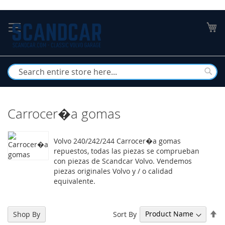
Skip
to
My
Content
Busc
Carrocer�a gomas
Volvo 240/242/244 Carrocer�a gomas
repuestos, todas las piezas se comprueban
con piezas de Scandcar Volvo. Vendemos
piezas originales Volvo y / o calidad
equivalente.
Se
Sort By
Shop By
De