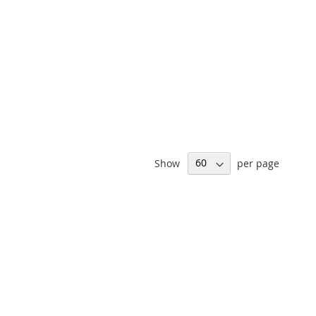
Show
per page