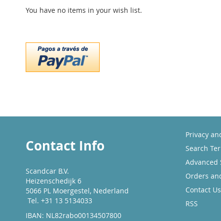
You have no items in your wish list.
Privacy an
Contact Info
Search Te
Advanced 
Scandcar B.V.
Orders an
Heizenschedijk 6
Contact Us
5066 PL Moergestel, Nederland
Tel. +31 13 5134033
RSS
IBAN: NL82rabo00134507800