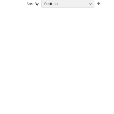
Set
Sort By
Descen
Directi