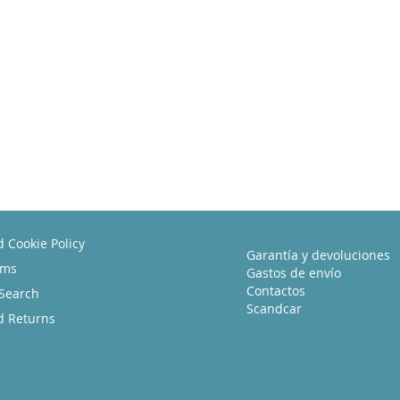
d Cookie Policy
Garantía y devoluciones
rms
Gastos de envío
Contactos
Search
Scandcar
d Returns