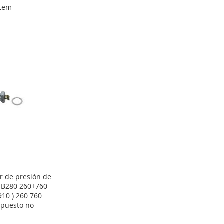
tem
r de presión de
+B280 260+760
910 ) 260 760
epuesto no