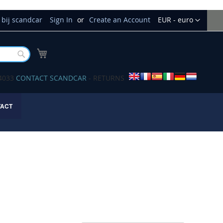
Currency
bij scandcar
Sign In
Create an Account
EUR - euro
My Cart
Buscar
34033
CONTACT SCANDCAR
- RETURNS
TACT