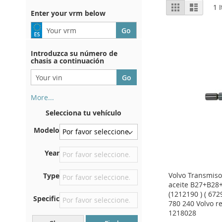
View
Grid
List
1
I
Enter your vrm below
as
Introduzca su número de
chasis a continuación
More...
Su número de chasis se
Selecciona tu vehículo
encuentra en el reverso de su
certificado de registro. Y
Modelo
también en el coche.
En la placa inferior del
Year
asiento delantero derecho
Volvo Transmiso
Type
Centrar contra el mamparo
aceite B27+B28
debajo del capó.
(1212190 ) ( 672
Specific
Justo en el compartimento
780 240 Volvo r
del motor.
1218028