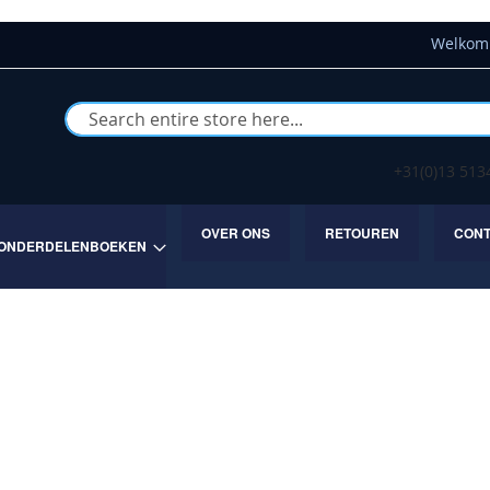
Welkom 
Buscar
+31(0)13 51
OVER ONS
RETOUREN
CON
ONDERDELENBOEKEN