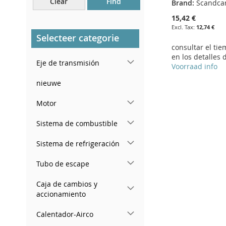
Clear
Find
Brand:
Scandca
Cerca del parabrisas, en el
tablero.
15,42 €
12,74 €
En el pilar de la puerta
Selecteer categorie
trasera derecha
consultar el ti
en los detalles 
Eje de transmisión
Voorraad info
nieuwe
Add to Cart
ADD
Motor
TO
ADD
Sistema de combustible
WISH
TO
Sistema de refrigeración
LIST
COMPARE
Tubo de escape
Caja de cambios y
accionamiento
Calentador-Airco