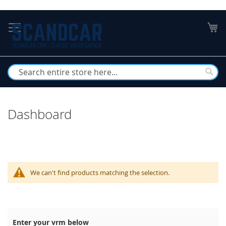
Skip
to
My
Content
Busc
Dashboard
We can't find products matching the selection.
Enter your vrm below