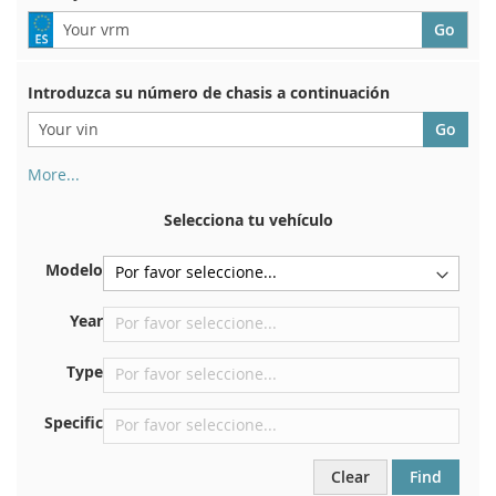
Introduzca su número de chasis a continuación
More...
Su número de chasis se encuentra en el reverso de su
certificado de registro. Y también en el coche.
Selecciona tu vehículo
En la placa inferior del asiento delantero derecho
Modelo
Centrar contra el mamparo debajo del capó.
Justo en el compartimento del motor.
Year
Cerca del parabrisas, en el tablero.
Type
En el pilar de la puerta trasera derecha
Specific
Clear
Find