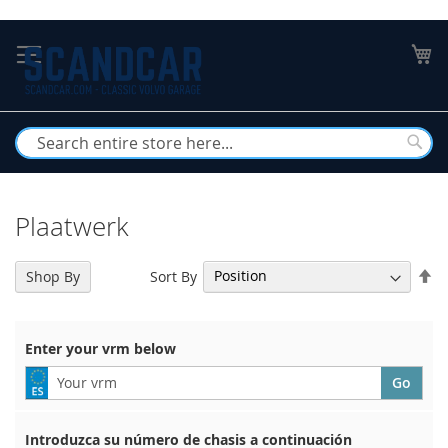
Skip
to
My
Content
Busc
Plaatwerk
Se
Sort By
Shop By
De
Di
Enter your vrm below
Introduzca su número de chasis a continuación