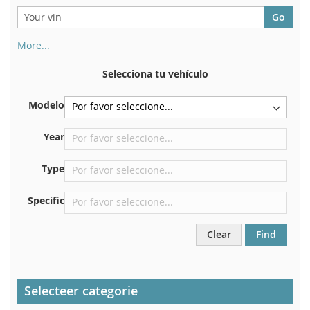
More...
Su número de chasis se encuentra en el reverso de su
certificado de registro. Y también en el coche.
Selecciona tu vehículo
En la placa inferior del asiento delantero derecho
Modelo
Centrar contra el mamparo debajo del capó.
Justo en el compartimento del motor.
Year
Cerca del parabrisas, en el tablero.
Type
En el pilar de la puerta trasera derecha
Specific
Clear
Find
Selecteer categorie