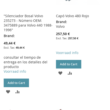
"Silenciador Bosal Volvo
Capó Volvo 480 Rojo
235273 - Número OEM:
Brand:
3475889 para Volvo 440 1988-
Volvo
1996"
257,50 €
Brand:
257,50 €
49,44 €
49,44 €
Voorraad info
consultar el tiempo de
entrega en los detalles del
Add to Cart
producto
Voorraad info
ADD
ADD
TO
TO
Add to Cart
WISH
COMPARE
ADD
ADD
LIST
TO
TO
WISH
COMPARE