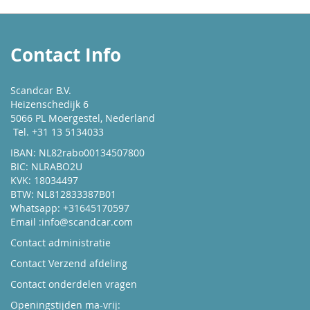
Contact Info
Scandcar B.V.
Heizenschedijk 6
5066 PL Moergestel, Nederland
Tel. +31 13 5134033
IBAN: NL82rabo00134507800
BIC: NLRABO2U
KVK: 18034497
BTW: NL812833387B01
Whatsapp: +31645170597
Email :
info@scandcar.com
Contact administratie
Contact Verzend afdeling
Contact onderdelen vragen
Openingstijden ma-vrij: