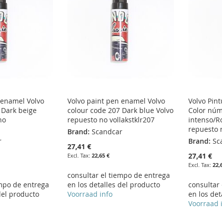
 enamel Volvo
Volvo paint pen enamel Volvo
Volvo Pint
 Dark beige
colour code 207 Dark blue Volvo
Color núm
no
repuesto no vollakstklr207
intenso/R
repuesto n
Brand:
Scandcar
r
Brand:
Sc
27,41 €
27,41 €
22,65 €
22,
consultar el tiempo de entrega
empo de entrega
en los detalles del producto
consultar
del producto
Voorraad info
en los det
Voorraad 