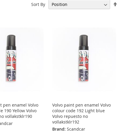
Set
Sort By
Descen
Directi
nt pen enamel Volvo
Volvo paint pen enamel Volvo
de 190 Yellow Volvo
colour code 192 Light blue
o vollakstklr190
Volvo repuesto no
vollakstklr192
andcar
Brand:
Scandcar