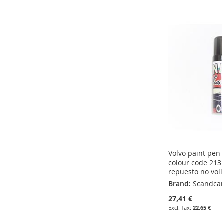
ADD
ADD
ADD
ADD
TO
ADD
TO
ADD
TO
ADD
TO
ADD
WISH
TO
WISH
TO
WISH
TO
WISH
TO
LIST
COMPARE
LIST
COMPARE
LIST
COMPARE
LIST
COMPARE
Volvo paint pen
colour code 213
repuesto no vol
Brand:
Scandca
27,41 €
22,65 €