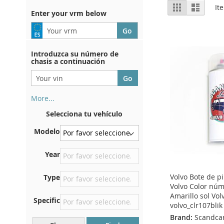
View
Grid
List
It
Enter your vrm below
as
Introduzca su número de
chasis a continuación
More...
Su número de chasis se
Selecciona tu vehículo
encuentra en el reverso de su
certificado de registro. Y
Modelo
también en el coche.
En la placa inferior del
Year
asiento delantero derecho
Volvo Bote de p
Type
Centrar contra el mamparo
Volvo Color nú
debajo del capó.
Amarillo sol Vo
Specific
Justo en el compartimento
volvo_clr107blik
del motor.
Brand:
Scandca