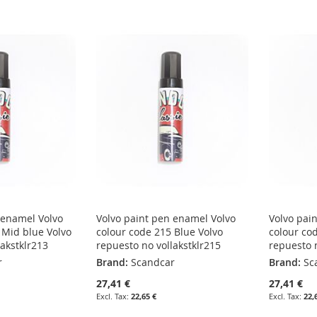
 enamel Volvo
Volvo paint pen enamel Volvo
Volvo pai
 Mid blue Volvo
colour code 215 Blue Volvo
colour co
lakstklr213
repuesto no vollakstklr215
repuesto n
r
Brand:
Scandcar
Brand:
Sc
27,41 €
27,41 €
22,65 €
22,