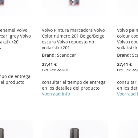
 enamel Volvo
Volvo Pintura marcadora Volvo
Volvo pai
earl grey Volvo
Color número 201 Beige/Beige
colour co
akstklr20
oscuro Volvo repuesto no
Volvo rep
vollakstklr201
vollakstkl
r
Brand:
Scandcar
Brand:
Sc
27,41 €
27,41 €
22,65 €
22,
empo de entrega
del producto
consultar el tiempo de entrega
consultar
en los detalles del producto
en los det
Voorraad info
Voorraad 