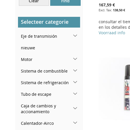
Clear
Find
Cerca del parabrisas, en el
167,59 €
tablero.
138,50 €
En el pilar de la puerta
Selecteer categorie
consultar el ti
trasera derecha
en los detalles 
Voorraad info
Eje de transmisión
Add to Cart
Add to Cart
Add to Cart
Add to Cart
ADD
ADD
nieuwe
ADD
ADD
TO
ADD
TO
ADD
Motor
TO
ADD
TO
ADD
WISH
TO
WISH
TO
Sistema de combustible
WISH
TO
WISH
TO
LIST
COMPARE
LIST
COMPARE
Sistema de refrigeración
LIST
COMPARE
LIST
COMPARE
Tubo de escape
Caja de cambios y
accionamiento
Calentador-Airco