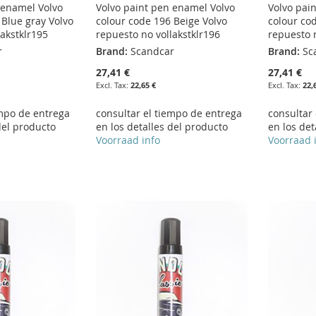
 enamel Volvo
Volvo paint pen enamel Volvo
Volvo pai
 Blue gray Volvo
colour code 196 Beige Volvo
colour co
lakstklr195
repuesto no vollakstklr196
repuesto n
r
Brand:
Scandcar
Brand:
Sc
27,41 €
27,41 €
22,65 €
22,
empo de entrega
consultar el tiempo de entrega
consultar
del producto
en los detalles del producto
en los det
Voorraad info
Voorraad 