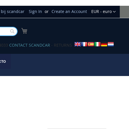
Currency
bij scandcar
Sign In
Create an Account
EUR - euro
My Cart
Buscar
34033
CONTACT SCANDCAR
- RETURNS
CTO