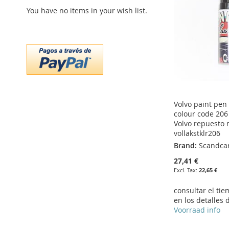
LIST
COMPARE
LIST
COMPARE
You have no items in your wish list.
LIST
COMPARE
LIST
COMPARE
Volvo paint pen
colour code 206
Volvo repuesto 
vollakstklr206
Brand:
Scandca
27,41 €
22,65 €
consultar el ti
en los detalles 
Voorraad info
Add to Cart
Add to Cart
Add to Cart
Add to Cart