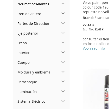
Volvo paint pen
Neumáticos-llantas
colour code 195
repuesto no vol
tren delantero
Brand:
Scandca
Partes de Dirección
27,41 €
22,65 €
Eje posterior
consultar el ti
Freno
en los detalles 
Voorraad info
Interior
Add to Cart
Add to Cart
Add to Cart
Add to Cart
Cuerpo
ADD
ADD
ADD
ADD
Moldura y emblema
TO
ADD
TO
ADD
TO
ADD
TO
ADD
Parachoque
WISH
TO
WISH
TO
WISH
TO
WISH
TO
LIST
COMPARE
LIST
COMPARE
LIST
COMPARE
LIST
COMPARE
Iluminación
Sistema Eléctrico