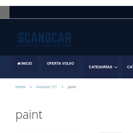
Skip
to
Content
INICIO
OFERTA VOLVO
CATEGORÍAS
CA
Home
Amazon 121
paint
paint