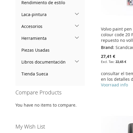
Rendimiento de estilo
Laca-pintura
Accesorios
Volvo paint pen
colour code 20 P
Herramienta
repuesto no voll
Brand:
Scandca
Piezas Usadas
27,41 €
Libros documentación
22,65 €
consultar el ti
Tienda Sueca
en los detalles 
Voorraad info
Compare Products
Add to Cart
Add to Cart
Add to Cart
Add to Cart
You have no items to compare.
ADD
ADD
ADD
ADD
TO
ADD
TO
ADD
TO
ADD
TO
ADD
My Wish List
WISH
TO
WISH
TO
WISH
TO
WISH
TO