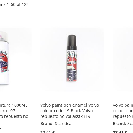
ems
1
-
60
of
122
intura 1000ML
Volvo paint pen enamel Volvo
Volvo pai
mero 107
colour code 19 Black Volvo
colour co
lvo repuesto no
repuesto no vollakstklr19
repuesto n
Brand:
Scandcar
Brand:
Sc
r
27,41 €
27,41 €