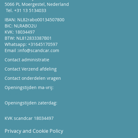
5066 PL Moergestel, Nederland
Tel. +31 13 5134033
IBAN: NL82rabo00134507800
BIC: NLRABO2U
KVK: 18034497
BTW: NL812833387B01
Whatsapp: +31645170597
Email :
info@scandcar.com
Contact administratie
Contact Verzend afdeling
Contact onderdelen vragen
Openingstijden ma-vrij:
Kijk hier
Openingstijden zaterdag:
Boek hier uw afspraak
KVK scandcar 18034497
Privacy and Cookie Policy