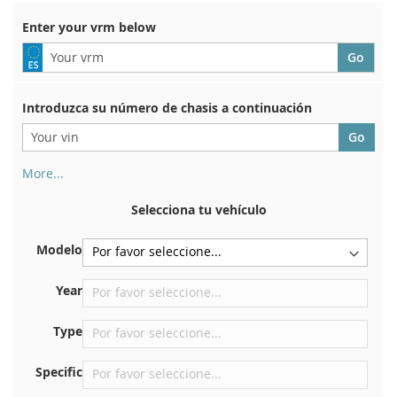
Enter your vrm below
Introduzca su número de chasis a continuación
More...
Su número de chasis se encuentra en el reverso de su
certificado de registro. Y también en el coche.
Selecciona tu vehículo
En la placa inferior del asiento delantero derecho
Modelo
Centrar contra el mamparo debajo del capó.
Justo en el compartimento del motor.
Year
Cerca del parabrisas, en el tablero.
Type
En el pilar de la puerta trasera derecha
Specific