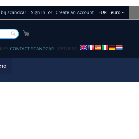
Currency
bij scandcar
Sign In
Create an Account
EUR - euro
My Cart
Buscar
34033
CONTACT SCANDCAR
- RETURNS
CTO