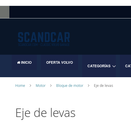
Skip
to
Content
INICIO
OFERTA VOLVO
CATEGORÍAS
CA
Home
Motor
Bloque de motor
Eje de levas
Eje de levas