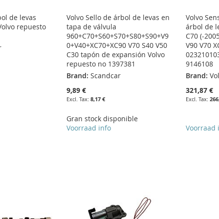
ol de levas
Volvo Sello de árbol de levas en
Volvo Sen
olvo repuesto
tapa de válvula
árbol de l
960+C70+S60+S70+S80+S90+V9
C70 (-2005
0+V40+XC70+XC90 V70 S40 V50
V90 V70 X
r
C30 tapón de expansión Volvo
023210103
repuesto no 1397381
9146108
Brand:
Scandcar
Brand:
Vo
9,89 €
321,87 €
8,17 €
266
Gran stock disponible
Voorraad info
Voorraad 