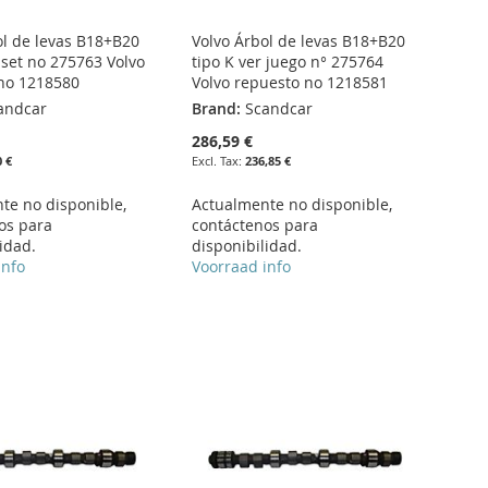
ol de levas B18+B20
Volvo Árbol de levas B18+B20
 set no 275763 Volvo
tipo K ver juego n° 275764
no 1218580
Volvo repuesto no 1218581
andcar
Brand:
Scandcar
286,59 €
0 €
236,85 €
te no disponible,
Actualmente no disponible,
os para
contáctenos para
idad.
disponibilidad.
info
Voorraad info