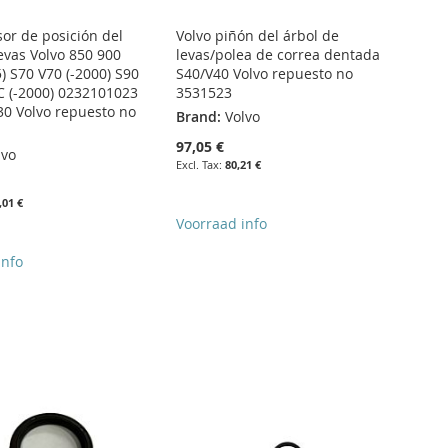
sor de posición del
Volvo piñón del árbol de
evas Volvo 850 900
levas/polea de correa dentada
) S70 V70 (-2000) S90
S40/V40 Volvo repuesto no
C (-2000) 0232101023
3531523
0 Volvo repuesto no
Brand:
Volvo
97,05 €
lvo
80,21 €
,01 €
Voorraad info
info