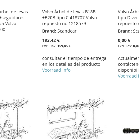
árbol de levas
Volvo Árbol de levas B18B
Volvo Árb
+seguidores
+B20B tipo C 418707 Volvo
tipo D ver
ua Volvo
repuesto no 1218579
repuesto 
000
Brand:
Scandcar
Brand:
Sc
r
193,42 €
0,00 €
159,85 €
0,0
consultar el tiempo de entrega
Actualmen
en los detalles del producto
contácten
Voorraad info
disponibil
Voorraad 