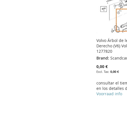
Volvo Árbol de 
Derecho (V6) Vo
1277820
Brand:
Scandca
0,00 €
0,00 €
consultar el ti
en los detalles 
Voorraad info
Add to Cart
Add to Cart
Add to Cart
Add to Cart
ADD
ADD
ADD
ADD
TO
ADD
TO
ADD
TO
ADD
TO
ADD