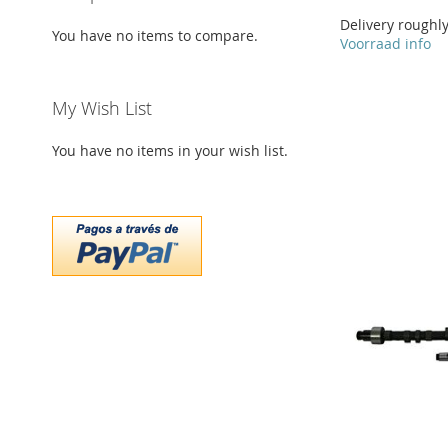
Delivery roughl
You have no items to compare.
Voorraad info
Add to Cart
Add to Cart
Add to Cart
My Wish List
ADD
ADD
ADD
TO
ADD
TO
ADD
You have no items in your wish list.
TO
ADD
Add to Cart
WISH
TO
WISH
TO
WISH
TO
ADD
LIST
COMPARE
LIST
COMPARE
LIST
COMPARE
TO
ADD
WISH
TO
LIST
COMPARE