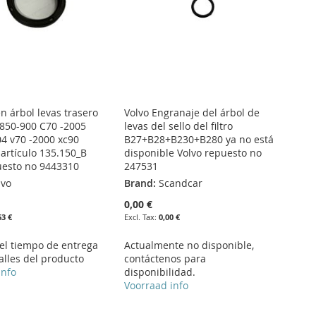
n árbol levas trasero
Volvo Engranaje del árbol de
-850-900 C70 -2005
levas del sello del filtro
04 v70 -2000 xc90
B27+B28+B230+B280 ya no está
 artículo 135.150_B
disponible Volvo repuesto no
uesto no 9443310
247531
lvo
Brand:
Scandcar
0,00 €
63 €
0,00 €
 el tiempo de entrega
Actualmente no disponible,
alles del producto
contáctenos para
info
disponibilidad.
Voorraad info