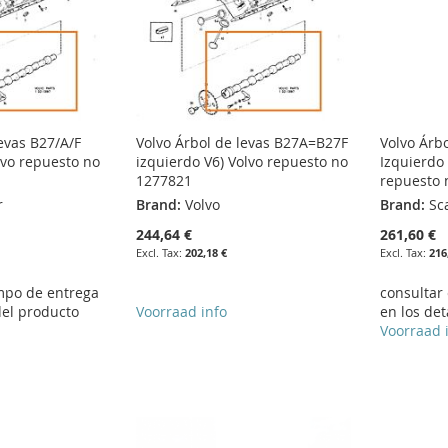
levas B27/A/F
Volvo Árbol de levas B27A=B27F
Volvo Árb
lvo repuesto no
izquierdo V6) Volvo repuesto no
Izquierdo 
1277821
repuesto 
r
Brand:
Volvo
Brand:
Sc
244,64 €
261,60 €
202,18 €
216
empo de entrega
consultar
del producto
Voorraad info
en los det
Voorraad 