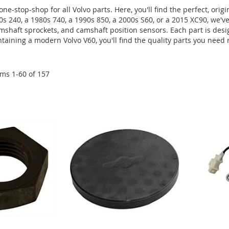
-stop-shop for all Volvo parts. Here, you'll find the perfect, origi
70s 240, a 1980s 740, a 1990s 850, a 2000s S60, or a 2015 XC90, we'
mshaft sprockets, and camshaft position sensors. Each part is desi
taining a modern Volvo V60, you'll find the quality parts you need 
ems
1
-
60
of
157