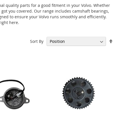
nal quality parts for a good fitment in your Volvo. Whether
ve got you covered. Our range includes camshaft bearings,
gned to ensure your Volvo runs smoothly and efficiently.
right here.
Set
Sort By
Descen
Directi