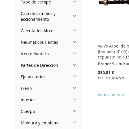
Tubo de escape
Caja de cambios y
accionamiento
Calentador-Airco
Neumáticos-llantas
Volvo Árbol de 
(también B16A) 
tren delantero
repuesto no 40
Brand:
Scandca
Partes de Dirección
380,81 €
Eje posterior
314,72 €
Freno
Voorraad info
Interior
Add to Cart
Cuerpo
ADD
Add to Cart
Add to Cart
Moldura y emblema
TO
ADD
Add to Cart