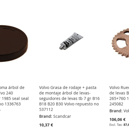
oma árbol de
Volvo Grasa de rodaje + pasta
Volvo Rue
lvo 240
de montaje árbol de levas-
de levas 
 1985 seal seal
seguidores de levas tb 7 gr B16
265+760 1
 no 1336763
B18 B20 B30 Volvo repuesto no
245082
537112
r
Brand:
Vo
Brand:
Scandcar
106,06 €
10,37 €
87,