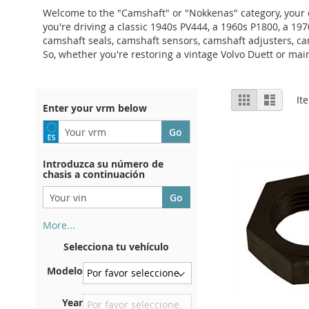
Welcome to the "Camshaft" or "Nokkenas" category, your one
you're driving a classic 1940s PV444, a 1960s P1800, a 19
camshaft seals, camshaft sensors, camshaft adjusters, ca
So, whether you're restoring a vintage Volvo Duett or main
View
Grid
List
It
Enter your vrm below
as
Introduzca su número de
chasis a continuación
More...
Su número de chasis se
Selecciona tu vehículo
encuentra en el reverso de su
certificado de registro. Y
Modelo
también en el coche.
En la placa inferior del
Year