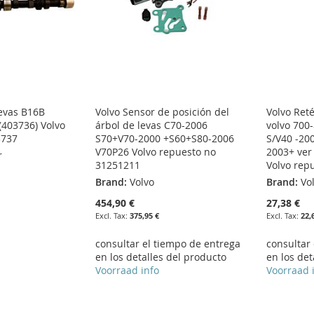
levas B16B
Volvo Sensor de posición del
Volvo Reté
(403736) Volvo
árbol de levas C70-2006
volvo 700
3737
S70+V70-2000 +S60+S80-2006
S/V40 -20
V70P26 Volvo repuesto no
2003+ ver
r
31251211
Volvo rep
Brand:
Volvo
Brand:
Vo
454,90 €
27,38 €
375,95 €
22,
consultar el tiempo de entrega
consultar
en los detalles del producto
en los det
Voorraad info
Voorraad 