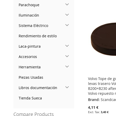
ADD
ADD
Parachoque
WISH
TO
ADD
TO
ADD
TO
ADD
LIST
COMPARE
Iluminación
TO
ADD
WISH
TO
WISH
TO
WISH
TO
Sistema Eléctrico
LIST
COMPARE
LIST
COMPARE
LIST
COMPARE
Rendimiento de estilo
Laca-pintura
Accesorios
Herramienta
Piezas Usadas
Volvo Tope de g
levas trasero Vo
Libros documentación
B200+B230 after
Volvo repuesto
Tienda Sueca
Brand:
Scandca
4,11 €
3,40 €
Compare Products