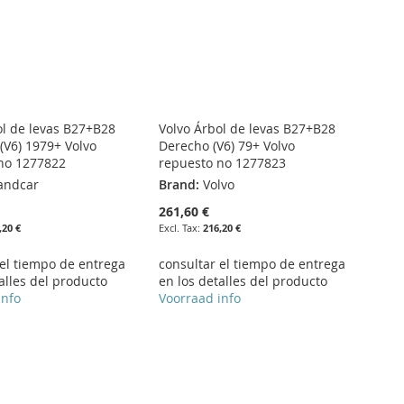
ol de levas B27+B28
Volvo Árbol de levas B27+B28
(V6) 1979+ Volvo
Derecho (V6) 79+ Volvo
no 1277822
repuesto no 1277823
andcar
Brand:
Volvo
261,60 €
,20 €
216,20 €
 el tiempo de entrega
consultar el tiempo de entrega
alles del producto
en los detalles del producto
info
Voorraad info