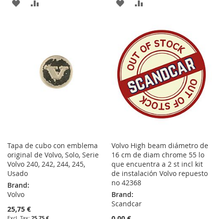
ADD
ADD
ADD
ADD
TO
TO
TO
TO
WISH
COMPARE
WISH
COMPARE
LIST
LIST
Tapa de cubo con emblema
Volvo High beam diámetro de
original de Volvo, Solo, Serie
16 cm de diam chrome 55 lo
Volvo 240, 242, 244, 245,
que encuentra a 2 st incl kit
Usado
de instalación Volvo repuesto
no 42368
Brand:
Volvo
Brand:
Scandcar
25,75 €
0,00 €
25,75 €