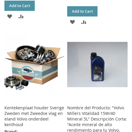
Add to Cart
Add to Cart
ADD
ADD
ADD
ADD
TO
TO
TO
TO
WISH
COMPARE
WISH
COMPARE
LIST
LIST
Kentekenplaat houder Sverige
Nombre del Producto: "Volvo
Zweden met Zweedse vlag en
Millers Vitalidad 15W/40
eland Volvo onderdeel
Mineral 5L" Descripción Corta:
kenthoud
"Aceite mineral de alto
rendimiento para tu Volvo,
Brand: