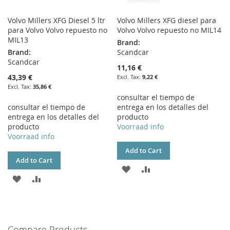
Volvo Millers XFG Diesel 5 ltr
Volvo Millers XFG diesel para
para Volvo Volvo repuesto no
Volvo Volvo repuesto no MIL14
MIL13
Brand:
Brand:
Scandcar
Scandcar
11,16 €
43,39 €
9,22 €
35,86 €
consultar el tiempo de
consultar el tiempo de
entrega en los detalles del
entrega en los detalles del
producto
producto
Voorraad info
Voorraad info
Add to Cart
Add to Cart
ADD
ADD
ADD
ADD
TO
TO
TO
TO
WISH
COMPARE
WISH
COMPARE
LIST
Compare Products