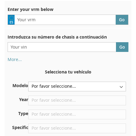
Enter your vrm below
Introduzca su número de chasis a continuación
More...
Su número de chasis se encuentra en el reverso de su
certificado de registro. Y también en el coche.
Selecciona tu vehículo
En la placa inferior del asiento delantero derecho
Modelo
Centrar contra el mamparo debajo del capó.
Justo en el compartimento del motor.
Year
Cerca del parabrisas, en el tablero.
Type
En el pilar de la puerta trasera derecha
Specific