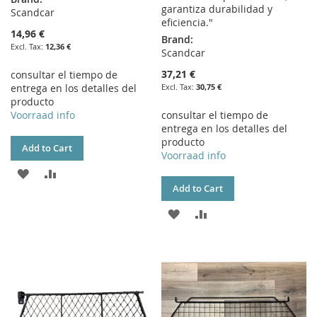
garantiza durabilidad y
Scandcar
eficiencia."
14,96 €
Brand:
12,36 €
Scandcar
37,21 €
consultar el tiempo de
entrega en los detalles del
30,75 €
producto
Voorraad info
consultar el tiempo de
entrega en los detalles del
producto
Add to Cart
Voorraad info
ADD
ADD
Add to Cart
TO
TO
ADD
ADD
WISH
COMPARE
TO
TO
LIST
WISH
COMPARE
LIST