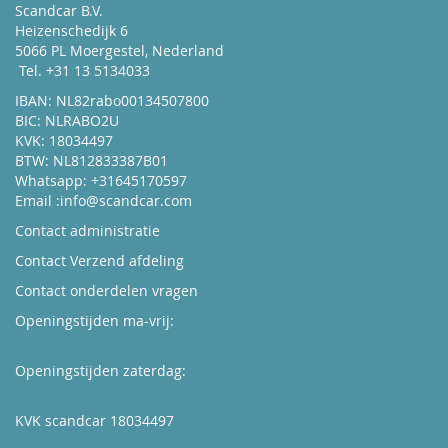
Scandcar B.V.
Heizenschedijk 6
5066 PL Moergestel, Nederland
Tel. +31 13 5134033
IBAN: NL82rabo00134507800
BIC: NLRABO2U
KVK: 18034497
BTW: NL812833387B01
Whatsapp: +31645170597
Email :
info@scandcar.com
Contact administratie
Contact Verzend afdeling
Contact onderdelen vragen
Openingstijden ma-vrij:
Kijk hier
Openingstijden zaterdag:
Boek hier uw afspraak
KVK scandcar 18034497