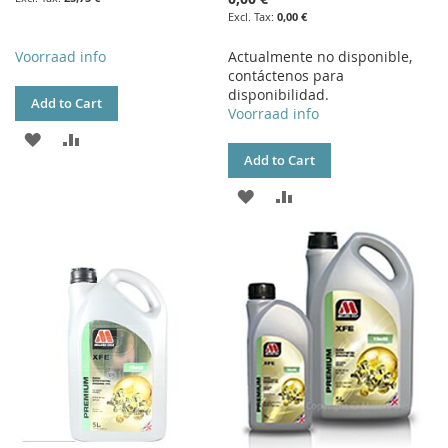
0,00 €
Voorraad info
Actualmente no disponible,
contáctenos para
disponibilidad.
Add to Cart
Voorraad info
ADD
ADD
Add to Cart
TO
TO
ADD
ADD
WISH
COMPARE
TO
TO
LIST
WISH
COMPARE
LIST