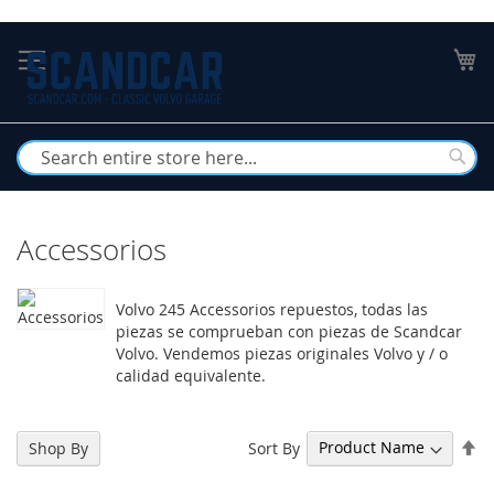
Skip
to
My
Content
Busc
Accessorios
Volvo 245 Accessorios repuestos, todas las
piezas se comprueban con piezas de Scandcar
Volvo. Vendemos piezas originales Volvo y / o
calidad equivalente.
Se
Sort By
Shop By
De
Di