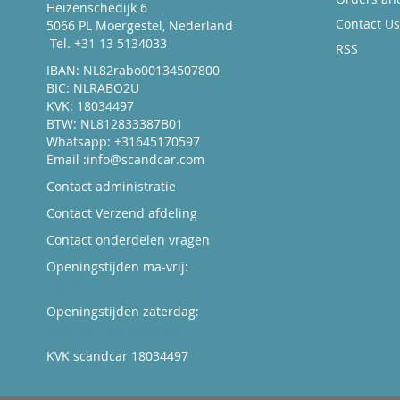
Heizenschedijk 6
Contact Us
5066 PL Moergestel, Nederland
Tel. +31 13 5134033
RSS
IBAN: NL82rabo00134507800
BIC: NLRABO2U
KVK: 18034497
BTW: NL812833387B01
Whatsapp: +31645170597
Email :
info@scandcar.com
Contact administratie
Contact Verzend afdeling
Contact onderdelen vragen
Openingstijden ma-vrij:
Kijk hier
Openingstijden zaterdag:
Boek hier uw afspraak
KVK scandcar 18034497