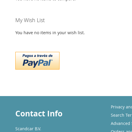
My Wish List
You have no items in your wish list.
Privacy an
Contact Info
Search Te
Advanced 
Scandcar B.V.
Orders an