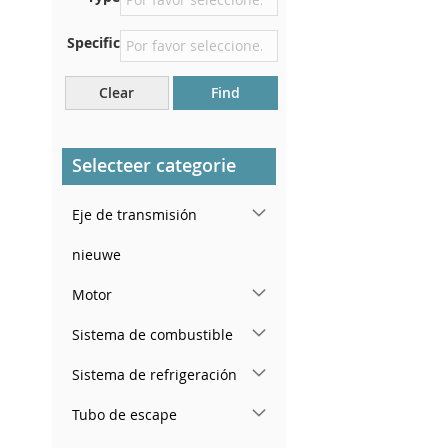
debajo del capó.
Specific
Justo en el compartimento
del motor.
Clear
Find
Cerca del parabrisas, en el
tablero.
En el pilar de la puerta
Selecteer categorie
trasera derecha
Eje de transmisión
nieuwe
Motor
Sistema de combustible
Sistema de refrigeración
Tubo de escape