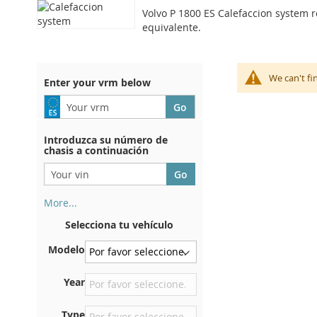
Volvo P 1800 ES Calefaccion system r
equivalente.
We can't fi
Enter your vrm below
Introduzca su número de
chasis a continuación
More...
Su número de chasis se
Selecciona tu vehículo
encuentra en el reverso de su
certificado de registro. Y
Modelo
también en el coche.
En la placa inferior del
Year
asiento delantero derecho
Type
Centrar contra el mamparo