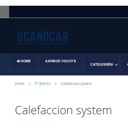
Skip
to
Content
HOME
AANBOD VOLVO’S
CATEGORIËN
Home
P 1800 ES
Calefaccion system
Calefaccion system