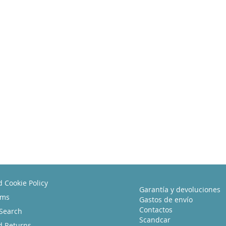
d Cookie Policy
Garantía y devoluciones
rms
Gastos de envío
Contactos
Search
Scandcar
d Returns