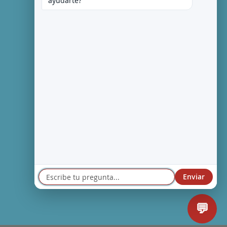
ayudarte?
Enviar
💬