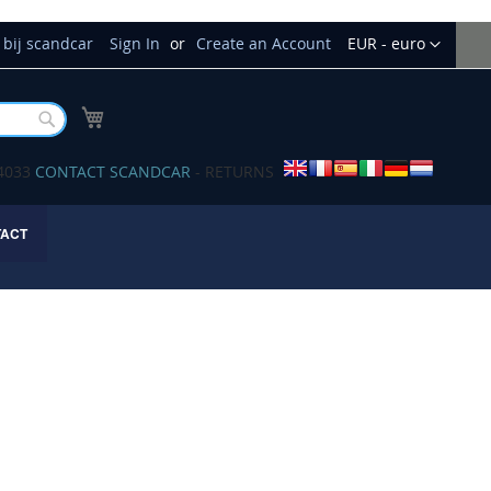
Currency
bij scandcar
Sign In
Create an Account
EUR - euro
My Cart
Buscar
34033
CONTACT SCANDCAR
- RETURNS
TACT