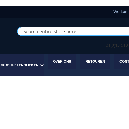
Welkom 
Buscar
+31(0)13 51
OVER ONS
RETOUREN
CON
ONDERDELENBOEKEN