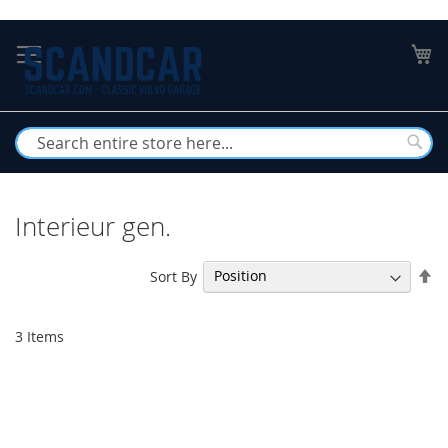
Skip
to
My
Content
Busc
Interieur gen.
Se
Sort By
De
Di
3
Items