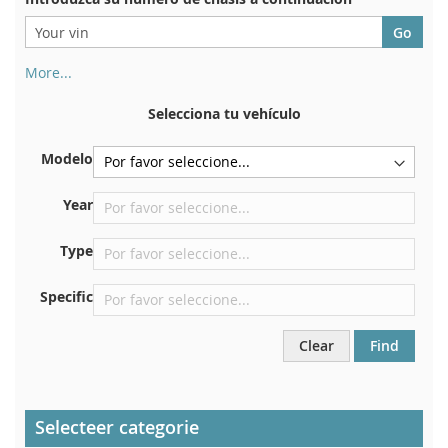
More...
Su número de chasis se encuentra en el reverso de su
certificado de registro. Y también en el coche.
Selecciona tu vehículo
En la placa inferior del asiento delantero derecho
Modelo
Centrar contra el mamparo debajo del capó.
Justo en el compartimento del motor.
Year
Cerca del parabrisas, en el tablero.
Type
En el pilar de la puerta trasera derecha
Specific
Clear
Find
Selecteer categorie