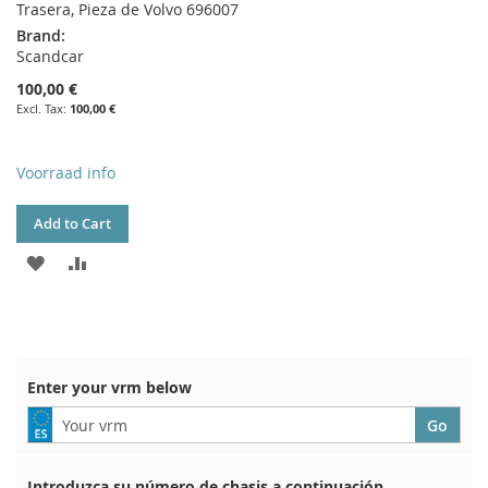
Trasera, Pieza de Volvo 696007
Brand:
Scandcar
100,00 €
100,00 €
Voorraad info
Add to Cart
ADD
ADD
TO
TO
WISH
COMPARE
LIST
Enter your vrm below
Introduzca su número de chasis a continuación