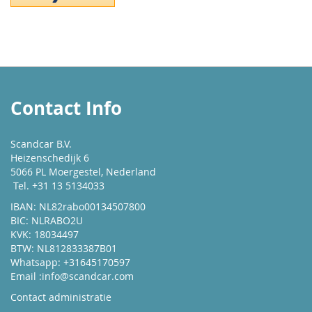
Contact Info
Scandcar B.V.
Heizenschedijk 6
5066 PL Moergestel, Nederland
Tel. +31 13 5134033
IBAN: NL82rabo00134507800
BIC: NLRABO2U
KVK: 18034497
BTW: NL812833387B01
Whatsapp: +31645170597
Email :
info@scandcar.com
Contact administratie