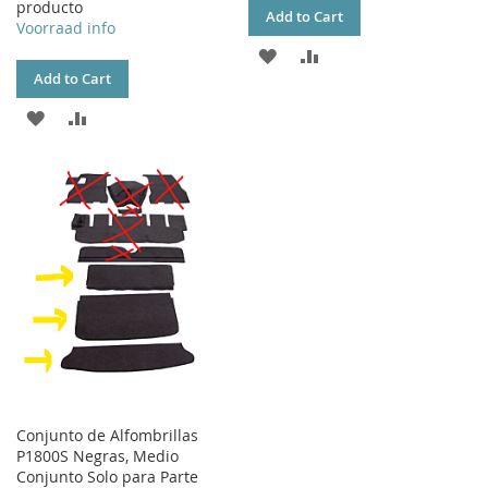
producto
Add to Cart
Voorraad info
ADD
ADD
Add to Cart
TO
TO
ADD
ADD
WISH
COMPARE
TO
TO
LIST
WISH
COMPARE
LIST
Conjunto de Alfombrillas
P1800S Negras, Medio
Conjunto Solo para Parte