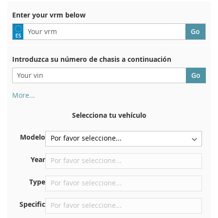
Enter your vrm below
Introduzca su número de chasis a continuación
More...
Su número de chasis se encuentra en el reverso de su
certificado de registro. Y también en el coche.
Selecciona tu vehículo
En la placa inferior del asiento delantero derecho
Modelo
Centrar contra el mamparo debajo del capó.
Justo en el compartimento del motor.
Year
Cerca del parabrisas, en el tablero.
Type
En el pilar de la puerta trasera derecha
Specific