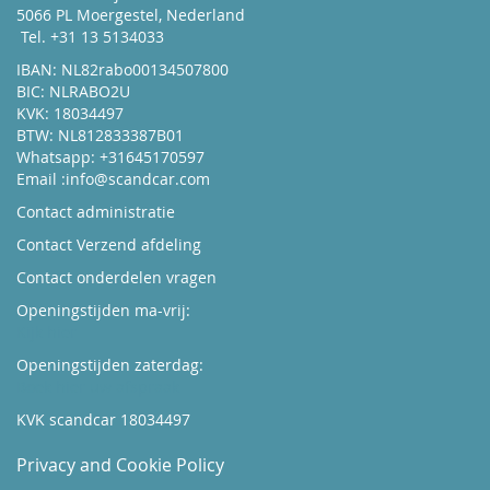
5066 PL Moergestel, Nederland
Tel. +31 13 5134033
IBAN: NL82rabo00134507800
BIC: NLRABO2U
KVK: 18034497
BTW: NL812833387B01
Whatsapp: +31645170597
Email :
info@scandcar.com
Contact administratie
Contact Verzend afdeling
Contact onderdelen vragen
Openingstijden ma-vrij:
Kijk hier
Openingstijden zaterdag:
Boek hier uw afspraak
KVK scandcar 18034497
Privacy and Cookie Policy