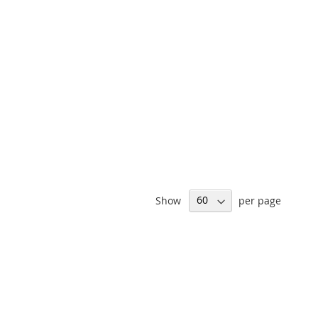
Show
per page