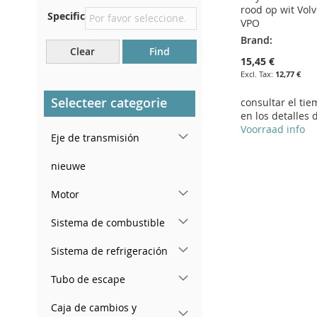
rood op wit Vol
Specific
Justo en el compartimento
VPO
del motor.
Brand:
Clear
Find
Cerca del parabrisas, en el
15,45 €
tablero.
12,77 €
En el pilar de la puerta
Selecteer categorie
consultar el ti
trasera derecha
en los detalles 
Voorraad info
Eje de transmisión
Add to Cart
nieuwe
ADD
Motor
TO
ADD
Sistema de combustible
WISH
TO
Sistema de refrigeración
LIST
COMPARE
Tubo de escape
Caja de cambios y