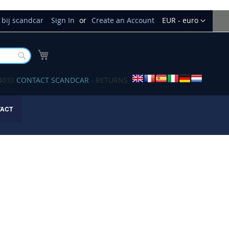
Currency
bij scandcar
Sign In
Create an Account
EUR - euro
My Cart
Buscar
34033
CONTACT SCANDCAR
- RETURNS
TACT