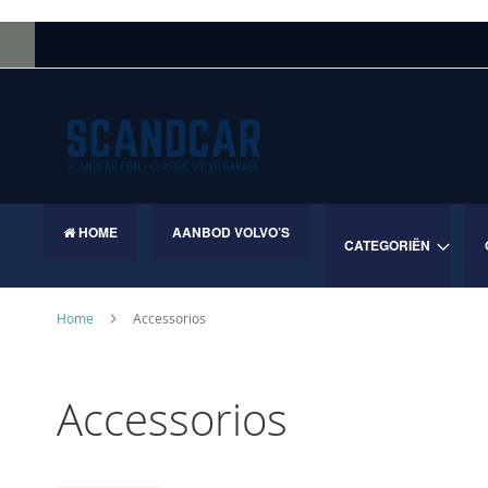
Skip
to
Content
HOME
AANBOD VOLVO’S
CATEGORIËN
Home
Accessorios
Accessorios