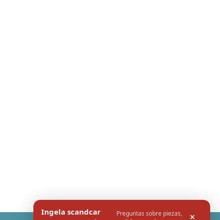
Ingela scandcar
Preguntas sobre piezas,
×