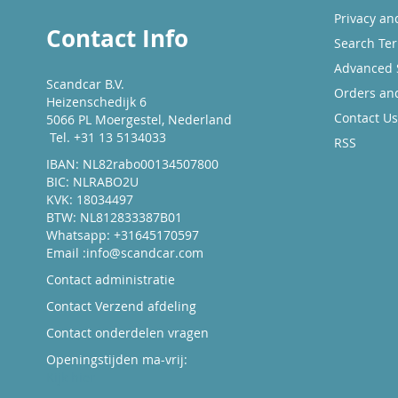
Privacy an
Contact Info
Search Te
Advanced 
Scandcar B.V.
Orders an
Heizenschedijk 6
Contact Us
5066 PL Moergestel, Nederland
Tel. +31 13 5134033
RSS
IBAN: NL82rabo00134507800
BIC: NLRABO2U
KVK: 18034497
BTW: NL812833387B01
Whatsapp: +31645170597
Email :
info@scandcar.com
Contact administratie
Contact Verzend afdeling
Contact onderdelen vragen
Openingstijden ma-vrij:
Kijk hier