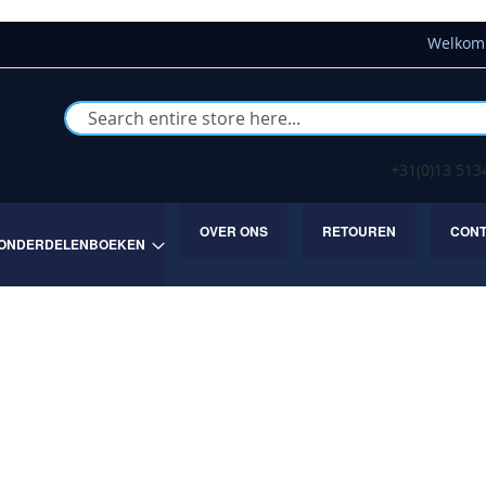
Welkom 
Buscar
+31(0)13 51
OVER ONS
RETOUREN
CON
ONDERDELENBOEKEN