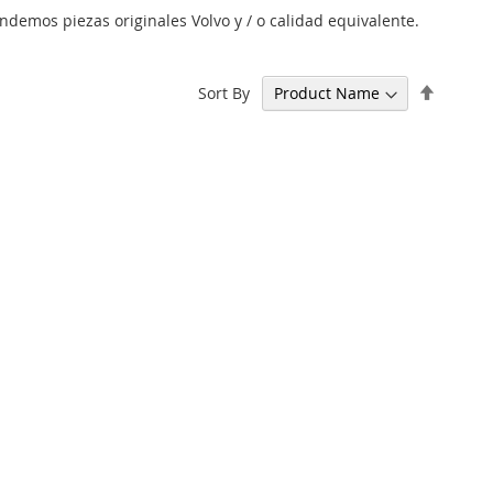
demos piezas originales Volvo y / o calidad equivalente.
Set
Sort By
Descen
Directi