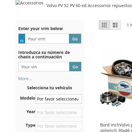
Volvo PV 52 PV 60 ed Accessorios repuestos
View
Grid
List
1
I
Enter your vrm below
as
Introduzca su número de
chasis a continuación
More...
Su número de chasis se
Selecciona tu vehículo
encuentra en el reverso de su
certificado de registro. Y
Modelo
también en el coche.
En la placa inferior del
Year
asiento delantero derecho
Bord inchVolvo 
Type
Centrar contra el mamparo
onlyinch 30x46 
debajo del capó.